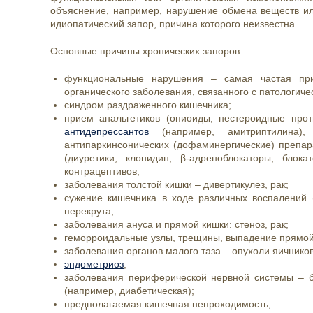
объяснение, например, нарушение обмена веществ или
идиопатический запор, причина которого неизвестна.
Основные причины хронических запоров:
функциональные нарушения – самая частая при
органического заболевания, связанного с патологич
синдром раздраженного кишечника;
прием анальгетиков (опиоиды, нестероидные прот
антидепрессантов
(например, амитриптилина), 
антипаркинсонических (дофаминергические) препара
(диуретики, клонидин, β-адреноблокаторы, блока
контрацептивов;
заболевания толстой кишки – дивертикулез, рак;
сужение кишечника в ходе различных воспалений (
перекрута;
заболевания ануса и прямой кишки: стеноз, рак;
геморроидальные узлы, трещины, выпадение прямой
заболевания органов малого таза – опухоли яичников
эндометриоз
,
заболевания периферической нервной системы – б
(например, диабетическая);
предполагаемая кишечная непроходимость;