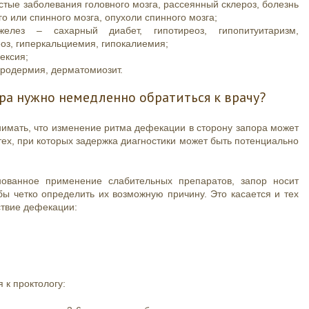
тые заболевания головного мозга, рассеянный склероз, болезнь
о или спинного мозга, опухоли спинного мозга;
елез – сахарный диабет, гипотиреоз, гипопитуитаризм,
з, гиперкальциемия, гипокалиемия;
ексия;
еродермия, дерматомиозит.
ра нужно немедленно обратиться к врачу?
нимать, что изменение ритма дефекации в сторону запора может
ех, при которых задержка диагностики может быть потенциально
нованное применение слабительных препаратов, запор носит
обы четко определить их возможную причину. Это касается и тех
ствие дефекации:
 к проктологу: