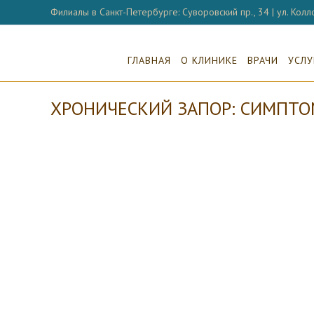
Перейти
Филиалы в Санкт-Петербурге: Суворовский пр., 34 | ул. Колло
к
содержимому
ГЛАВНАЯ
О КЛИНИКЕ
ВРАЧИ
УСЛУ
ХРОНИЧЕСКИЙ ЗАПОР: СИМПТО