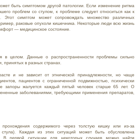
ожет быть симптомом другой патологии. Если изменение ритма
шего проблем со стулом, к проблеме следует относиться как к
и. Этот симптом может сопровождать множество различных
пример, раковые опухоли кишечника. Некоторые люди всю жизнь
комфорт — медицинское состояние.
ия в целом. Данные о распространенности проблемы сильно
ки, принятых в разных странах.
расте и не зависит от этнической принадлежности, но чаще
иентов, пациентов с ограниченной подвижностью, психически
е запоры жалуется каждый пятый человек старше 65 лет. О
мененные заболеваниями, требующими применения препаратов,
и прохождения содержимого через толстую кишку или из-за
 стула). Каждая из этих ситуаций может быть обусловлена
. В первой ситуации для некоторых случаев можно найти