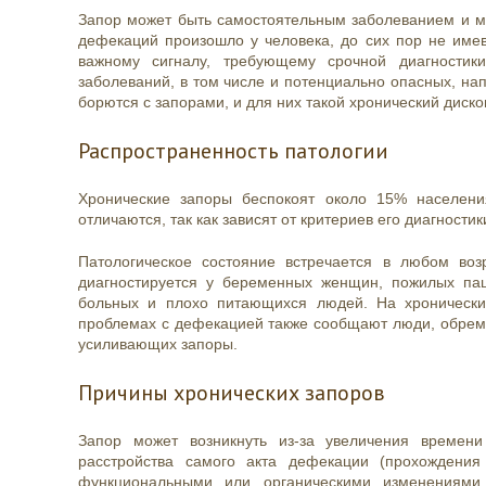
Запор может быть самостоятельным заболеванием и м
дефекаций произошло у человека, до сих пор не имев
важному сигналу, требующему срочной диагностик
заболеваний, в том числе и потенциально опасных, на
борются с запорами, и для них такой хронический дис
Распространенность патологии
Хронические запоры беспокоят около 15% населен
отличаются, так как зависят от критериев его диагности
Патологическое состояние встречается в любом воз
диагностируется у беременных женщин, пожилых пац
больных и плохо питающихся людей. На хронически
проблемах с дефекацией также сообщают люди, обре
усиливающих запоры.
Причины хронических запоров
Запор может возникнуть из-за увеличения времен
расстройства самого акта дефекации (прохождения
функциональными или органическими изменениями