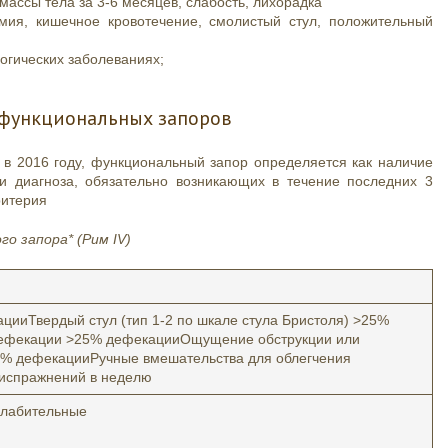
ассы тела за 3-6 месяцев, слабость, лихорадка
мия, кишечное кровотечение, смолистый стул, положительный
огических заболеваниях;
 функциональных запоров
в 2016 году, функциональный запор определяется как наличие
и диагноза, обязательно возникающих в течение последних 3
ритерия
о запора* (Рим IV)
ииТвердый стул (тип 1-2 по шкале стула Бристоля) >25%
фекации >25% дефекацииОщущение обструкции или
5% дефекацииРучные вмешательства для облегчения
испражнений в неделю
слабительные