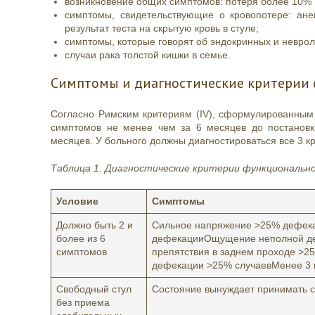
возникновение общих симптомов: потеря более 10% м
симптомы, свидетельствующие о кровопотере: ане
результат теста на скрытую кровь в стуле;
симптомы, которые говорят об эндокринных и неврол
случаи рака толстой кишки в семье.
Симптомы и диагностические критерии
Согласно Римским критериям (IV), сформулированным 
симптомов не менее чем за 6 месяцев до постановк
месяцев. У больного должны диагностироваться все 3 к
Таблица 1. Диагностические критерии функциональног
Условие
Симптомы
Должно быть 2 и
Сильное напряжение >25% дефекац
более из 6
дефекацииОщущение неполной де
симптомов
препятствия в заднем проходе >2
дефекации >25% случаевМенее 3 
Свободный стул
Состояние вынуждает принимать 
без приема