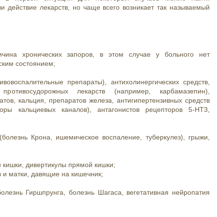
 действие лекарств, но чаще всего возникает так называемый
чина хронических запоров, в этом случае у больного нет
еским состоянием;
ивовоспалительные препараты), антихолинергических средств,
противосудорожных лекарств (например, карбамазепин),
тов, кальция, препаратов железа, антигипертензивных средств
торы кальциевых каналов), антагонистов рецепторов 5-HT3,
болезнь Крона, ишемическое воспаление, туберкулез), грыжи,
 кишки, дивертикулы прямой кишки;
 и матки, давящие на кишечник;
олезнь Гиршпрунга, болезнь Шагаса, вегетативная нейропатия