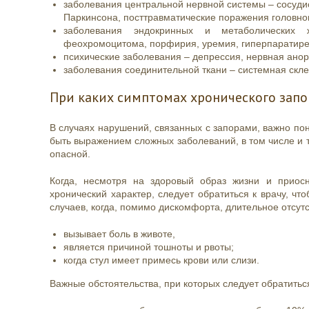
заболевания центральной нервной системы – сосудис
Паркинсона, посттравматические поражения головног
заболевания эндокринных и метаболических ж
феохромоцитома, порфирия, уремия, гиперпаратирео
психические заболевания – депрессия, нервная анор
заболевания соединительной ткани – системная скл
При каких симптомах хронического запо
В случаях нарушений, связанных с запорами, важно по
быть выражением сложных заболеваний, в том числе и т
опасной.
Когда, несмотря на здоровый образ жизни и приос
хронический характер, следует обратиться к врачу, чт
случаев, когда, помимо дискомфорта, длительное отсут
вызывает боль в животе,
является причиной тошноты и рвоты;
когда стул имеет примесь крови или слизи.
Важные обстоятельства, при которых следует обратиться