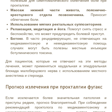
полезным для симптоматического облегчения боли при
прокталгии.
Массаж нижней части живота, пояснично-
крестцового отдела позвоночника.
Приносит
облегчение боли.
Использование мягких ректальных суппозиториев
.
Релаксация, медитация и йога
. Помогут снять стресс и
беспокойство, что может предупредить болевой приступ.
Ботокс
. В часто рецидивирующих, не отвечающих на
медикаментозную и немедикаментозную помощь
случаях могут быть полезны местные инъекции
ботулинического токсина.
Для пациентов, которые не отвечают на эти методы
лечения, может применяться каудальная и эпидуральная
блокада малоберцового нерва с использованием местного
анестетика и стероида.
Прогноз излечения при прокталгии фугакс
Если исключается более значительная патология и
приступы редкие, прогноз благоприятный. При соблюдении
рекомендаций проктолога по медикаментозному и