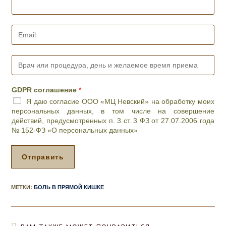
о
н
*
E
m
a
i
В
l
р
*
а
ч
GDPR соглашение
*
и
Я даю согласие ООО «МЦ Невский» на обработку моих
л
персональных данных, в том числе на совершение
и
действий, предусмотренных п. 3 ст. 3 ФЗ от 27.07.2006 года
п
№ 152-ФЗ «О персональных данных»
р
о
ц
Отправить
е
д
у
МЕТКИ
:
БОЛЬ В ПРЯМОЙ КИШКЕ
р
а
,
д