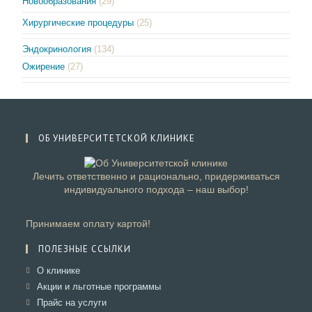
Новообразования
(29)
Хирургические процедуры
(25)
Эндокринология
(134)
Ожирение
(27)
ОБ УНИВЕРСИТЕТСКОЙ КЛИНИКЕ
Лечить ответственно и рационально, придерживаться
индивидуального подхода – наш выбор!
Принимаем оплату картой!
ПОЛЕЗНЫЕ ССЫЛКИ
Откроется
О клинике
в
Откроется
Акции и льготные программы
новой
в
Откроется
Прайс на услуги
вкладке