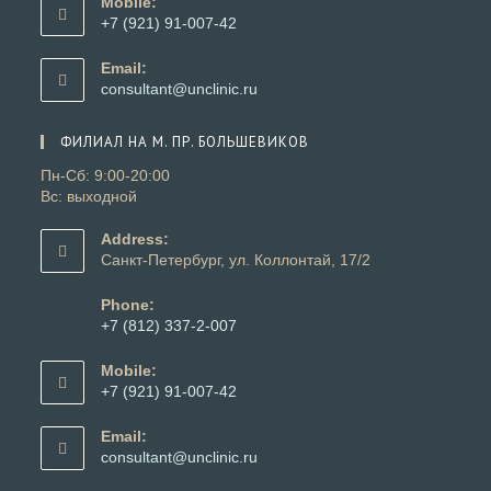
Mobile:
вашем
+7 (921) 91-007-42
приложении
Откроется
в
Email:
вашем
Откроется
consultant@unclinic.ru
приложении
в
вашем
ФИЛИАЛ НА М. ПР. БОЛЬШЕВИКОВ
приложении
Пн-Сб: 9:00-20:00
Вс: выходной
Address:
Санкт-Петербург, ул. Коллонтай, 17/2
Phone:
+7 (812) 337-2-007
Откроется
в
Mobile:
вашем
+7 (921) 91-007-42
приложении
Откроется
в
Email:
вашем
Откроется
consultant@unclinic.ru
приложении
в