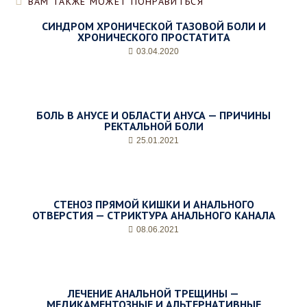
ВАМ ТАКЖЕ МОЖЕТ ПОНРАВИТЬСЯ
е
н
СИНДРОМ ХРОНИЧЕСКОЙ ТАЗОВОЙ БОЛИ И
ь
ХРОНИЧЕСКОГО ПРОСТАТИТА
и
03.04.2020
ж
е
л
а
е
БОЛЬ В АНУСЕ И ОБЛАСТИ АНУСА — ПРИЧИНЫ
м
РЕКТАЛЬНОЙ БОЛИ
о
25.01.2021
е
в
р
е
м
СТЕНОЗ ПРЯМОЙ КИШКИ И АНАЛЬНОГО
ОТВЕРСТИЯ — СТРИКТУРА АНАЛЬНОГО КАНАЛА
я
п
08.06.2021
р
и
е
м
ЛЕЧЕНИЕ АНАЛЬНОЙ ТРЕЩИНЫ —
а
МЕДИКАМЕНТОЗНЫЕ И АЛЬТЕРНАТИВНЫЕ