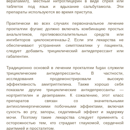
верапамил), местный нитроглицерин в виде спрея или
таблеток под язык и вдыхание сальбутамола. Эти
препараты используются во время приступа.
Практически во всех случаях первоначальное лечение
прокталгии фугакс должно включать комбинацию простых
анальгетиков, противовоспалительных средств или
ингибиторов циклооксигеназы-2. Если эти лекарства не
обеспечивают устранения симптоматики у пациента,
следует добавить трициклический антидепрессант или
габапентин.
Традиционно основой в лечении прокталгии fugax служили
трициклические антидепрессанты. В частности,
исследования продемонстрировали высокую
эффективность амитриптилина. Также хорошо себя
показали другие трициклические антидепрессанты —
нортриптилин и дезипрамин. К сожалению, этот класс
препаратов связан со значительными
антихолинергическими побочными эффектами, включая
сухость во рту, запоры, седативный эффект и задержку
мочи. Поэтому такие лекарства следует применять с
осторожностью тем, кто страдает глаукомой, сердечной
аритмией и простатитом.