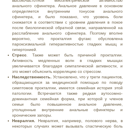
высокочастотной миоэлектрической активностью
анального сфинктера. Анальное давление в основном
определяется внутренним тонусом анального
сфинктера, и было показано, что уровень боли
снижается в соответствии с уровнем давления в покое
после биологической обратной связи, направленной на
расслабление анального сфинктера. Поэтому вполне
вероятно, что прокталгия фугакс обусловлена
пароксизмальной гиперактивностью гладких мышц и
гипертонией.
Стресс
. Также может быть причиной прокталгии.
Активность медленных волн в гладких мышцах
увеличивается благодаря симпатической активности, и
это может объяснить корреляцию со стрессом.
Наследственность.
Установлено, что у трети пациентов,
обращающихся за медицинской помощью по поводу
симптомов прокталгии, имеется семейная история этой
патологии. Встречается также редкая аутосомно-
доминантная семейная форма, при которой у членов
семьи было повышенное анальное давление,
утолщенные внутренние анальные сфинктеры и
хронические запоры.
Невралгия.
Невралгия, например, полового нерва, в
некоторых случаях может вызывать спастическую боль