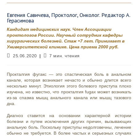
Евгения Савичева, Проктолог, Онколог. Редактор А.
Герасимова
Кандидат медицинских наук. Член Ассоциации
проктологов России. Научный сотрудник кафедры
хирургических болезней. Стаж +7 лет. Принимает в
Университетской клинике. Цена приема 2000 руб.
Запись
Время
25.06.2020
7 мин. чтения
опубликована:
чтения:
Прокталгия фугакс — это спастическая боль в анальном
канале, которая возникает нечасто и обычно длится всего
несколько минут. Этиология этого болевого приступа плохо
изучена, но известно, что прокталгия fugax может возникать
из-за спазма мышц анального канала или мышц тазового
дна.
Диагноз ставится на основании характерной истории
болезни и путем исключения других причин, вызывающих
анальную боль. Поскольку приступы недолговечны, лечение
обычно не требуется. В более частых и серьезных случаях