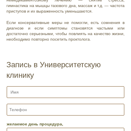
немедикаментозному лечению — снятие стресса,
гимнастика на мышцы тазового дна, массаж и т.д. — частота
приступов и их выраженность уменьшаются.
Если консервативные меры не помогли, есть сомнения в
диагнозе и если симптомы становятся частыми или
достаточно серьезными, чтобы повлиять на качество жизни,
необходимо повторно посетить проктолога.
Запись в Университетскую
клинику
И
м
я
*
Т
е
л
е
желаемое день процедура,
ф