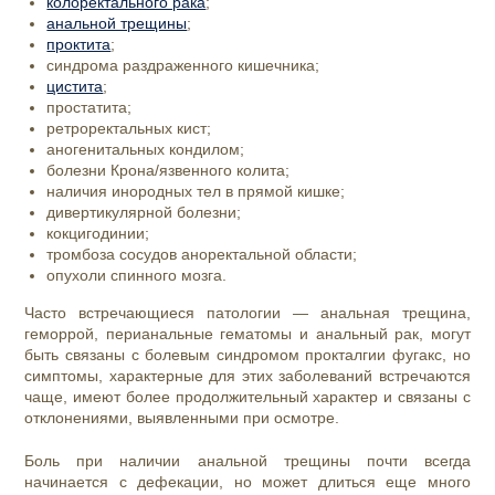
колоректального рака
;
анальной трещины
;
проктита
;
синдрома раздраженного кишечника;
цистита
;
простатита;
ретроректальных кист;
аногенитальных кондилом;
болезни Крона/язвенного колита;
наличия инородных тел в прямой кишке;
дивертикулярной болезни;
кокцигодинии;
тромбоза сосудов аноректальной области;
опухоли спинного мозга.
Часто встречающиеся патологии — анальная трещина,
геморрой, перианальные гематомы и анальный рак, могут
быть связаны с болевым синдромом прокталгии фугакс, но
симптомы, характерные для этих заболеваний встречаются
чаще, имеют более продолжительный характер и связаны с
отклонениями, выявленными при осмотре.
Боль при наличии анальной трещины почти всегда
начинается с дефекации, но может длиться еще много