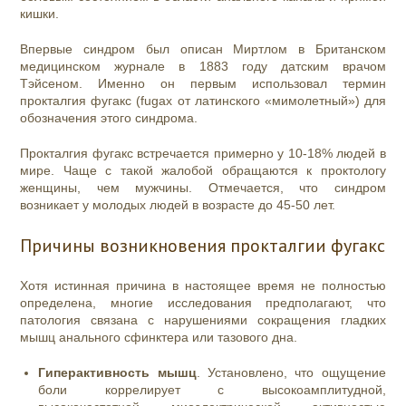
кишки.
Впервые синдром был описан Миртлом в Британском
медицинском журнале в 1883 году датским врачом
Тэйсеном. Именно он первым использовал термин
прокталгия фугакс (fugax от латинского «мимолетный») для
обозначения этого синдрома.
Прокталгия фугакс встречается примерно у 10-18% людей в
мире. Чаще с такой жалобой обращаются к проктологу
женщины, чем мужчины. Отмечается, что синдром
возникает у молодых людей в возрасте до 45-50 лет.
Причины возникновения прокталгии фугакс
Хотя истинная причина в настоящее время не полностью
определена, многие исследования предполагают, что
патология связана с нарушениями сокращения гладких
мышц анального сфинктера или тазового дна.
Гиперактивность мышц
. Установлено, что ощущение
боли коррелирует с высокоамплитудной,