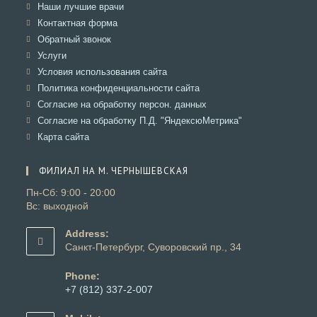
новой
в
Откроется
Наши лучшие врачи
вкладке
новой
в
Откроется
Контактная форма
вкладке
новой
в
Откроется
Обратный звонок
вкладке
новой
в
Откроется
Услуги
вкладке
новой
в
Откроется
Условия использования сайта
вкладке
новой
в
Откроется
Политика конфиденциальности сайта
вкладке
новой
в
Откроется
Согласие на обработку персон. данных
вкладке
новой
в
Откроется
Согласие на обработку П.Д. "ЯндексюМетрика"
вкладке
новой
в
Откроется
Карта сайта
вкладке
новой
в
вкладке
новой
ФИЛИАЛ НА М. ЧЕРНЫШЕВСКАЯ
вкладке
Пн-Сб: 9:00 - 20:00
Вс: выходной
Address:
Санкт-Петербург, Суворовский пр., 34
Phone:
+7 (812) 337-2-007
Откроется
в