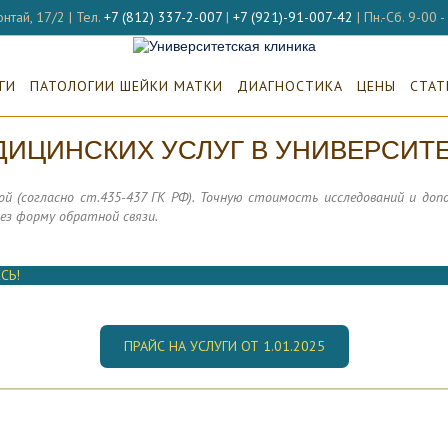
нтай, 17/2 | Тел.
+7 (812) 337-2-007
|
+7 (921)-91-007-42
| Пн.-Сб. 9-00 
ГИ
ПАТОЛОГИИ ШЕЙКИ МАТКИ
ДИАГНОСТИКА
ЦЕНЫ
СТАТ
ИЦИНСКИХ УСЛУГ В УНИВЕРСИТ
й (согласно ст.435-437 ГК РФ). Точную стоимость исследований и д
ез форму обратной связи.
СЬ!
ПРАЙС НА УСЛУГИ ОТ 1.01.2025