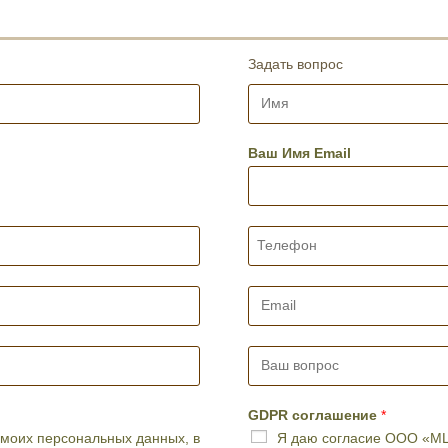
Задать вопрос
И
м
я
*
Ваш Имя Email
Т
е
л
е
E
ф
m
о
a
н
i
В
*
l
а
*
ш
в
GDPR соглашение
*
о
моих персональных данных, в
Я даю согласие ООО «МЦ