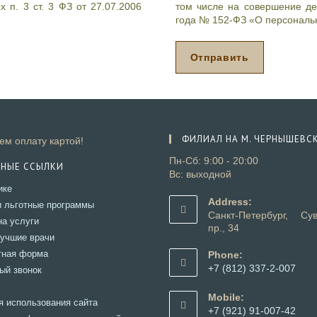
п
 п. 3 ст. 3 ФЗ от 27.07.2006
том числе на совершение дей
р
года № 152-ФЗ «О персональ
о
с
*
Отправить
ФИЛИАЛ НА М. ЧЕРНЫШЕВС
м оплату картой!
Пн-Сб: 9:00 - 20:00
ЗНЫЕ ССЫЛКИ
Вс: выходной
ике
Address:
и льготные программы
Санкт-Петербург, Сув
на услуги
пр., 34
учшие врачи
тная форма
Phone:
+7 (812) 337-2-007
ый звонок
Mobile:
я использования сайта
+7 (921) 91-007-42