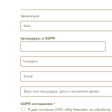
Записаться
И
м
я
*
процедура, и GDPR
Т
е
л
е
E
ф
m
о
a
н
i
В
*
l
р
*
а
ч
GDPR соглашение
*
и
Я даю согласие ООО «МЦ Невский» на обработку 