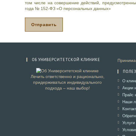
л
том числе на совершение действий, предусмотренных
и
года № 152-ФЗ «О персональных данных»
п
р
о
Отправить
ц
е
д
у
р
а
ОБ УНИВЕРСИТЕТСКОЙ КЛИНИКЕ
Принимае
,
д
ПОЛЕ
е
Лечить ответственно и рационально,
н
О клин
придерживаться индивидуального
ь
подхода – наш выбор!
Акции 
и
Прайс 
ж
Наши л
е
Контак
л
а
Обратн
е
Услуги
м
Услови
о