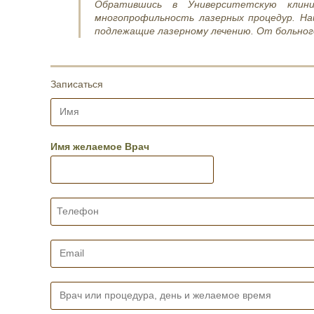
Обратившись в Университетскую клин
многопрофильность лазерных процедур. Н
подлежащие лазерному лечению. От больног
Записаться
И
м
я
*
Имя желаемое Врач
Т
е
л
е
E
ф
m
о
a
н
i
В
*
l
р
*
а