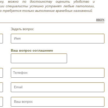
ику, можно по достоинству оценить удобство и
аши специалисты успешно устранят любые патологии,
о требуется только выполнение врачебных назначений.
ВВЕРХ
Задать вопрос
И
м
я
*
Ваш вопрос соглашение
Т
е
л
е
E
ф
m
о
a
н
i
В
*
l
а
*
ш