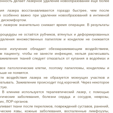
бенность делает лазерное удаление новообразований ещё более
я лазера восстанавливаются гораздо быстрее, чем после
то особенно важно при удалении новообразований в интимной
м дискомфортом.
с лазером значительно снижает время операции. В результаты
роцедуры не остаётся рубчиков, втянутых и деформированных
 удаления множественных папиллом и кондилом не снижается
ное излучение обладает обеззараживающим воздействием,
 пациенту, чтобы не занести инфекцию, нельзя расчесывать
заживления тканей следует отказаться от купания в водоёмах и
все патологические клетки, поэтому папилломы, кондиломы и
льше не появятся.
те воздействия лазера не образуется мокнущих участков и
атывать. Заживление происходит под корочкой. Через некоторое
стую.
. В клинике используется терапевтический лазер, с помощью
гические заболевания, болезни сердца и сосудов, неврозы,
их, ЛОР-органов.
ливает ткани после переломов, повреждений суставов, ранений,
ические язвы, кожные заболевания, воспаленные лимфоузлы,