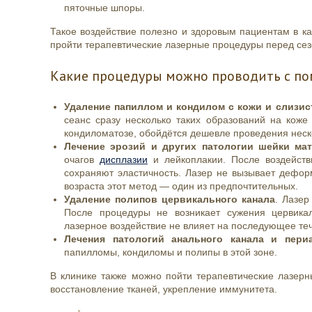
пяточные шпоры.
Такое воздействие полезно и здоровым пациентам в ка
пройти терапевтические лазерные процедуры перед се
Какие процедуры можно проводить с п
Удаление папиллом и кондилом с кожи и слизис
сеанс сразу несколько таких образований на кож
кондиломатозе, обойдётся дешевле проведения неск
Лечение эрозий и других патологии шейки мат
очагов
дисплазии
и лейкоплакии. После воздействи
сохраняют эластичность. Лазер не вызывает дефо
возраста этот метод — один из предпочтительных.
Удаление полипов цервикального канала
. Лазер
После процедуры не возникает сужения цервикал
лазерное воздействие не влияет на последующее те
Лечения патологий анального канала и пери
папилломы, кондиломы и полипы в этой зоне.
В клинике также можно пойти терапевтические лазер
восстановление тканей, укрепление иммунитета.