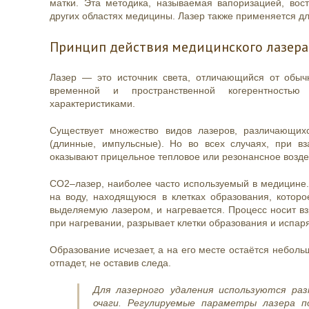
матки. Эта методика, называемая вапоризацией, вост
других областях медицины. Лазер также применяется дл
Принцип действия медицинского лазера
Лазер — это источник света, отличающийся от обычн
временной и пространственной когерентностью
характеристиками.
Существует множество видов лазеров, различающи
(длинные, импульсные). Но во всех случаях, при вз
оказывают прицельное тепловое или резонансное возде
CO2–лазер, наиболее часто используемый в медицине.
на воду, находящуюся в клетках образования, котор
выделяемую лазером, и нагревается. Процесс носит вз
при нагревании, разрывает клетки образования и испар
Образование исчезает, а на его месте остаётся неболь
отпадет, не оставив следа.
Для лазерного удаления используются ра
очаги. Регулируемые параметры лазера 