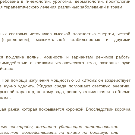
ребована в гинекологии, урологии, дерматологии, проктологии
я терапевтического лечения различных заболеваний и травм.
ых световых источников высокой плотностью энергии, четкой
 (сцеплением), максимальной стабильностью и другими
хся по.длине волны, мощности и вариантам режимов работы
аимодействии с клетками человеческого тела, лазерные лучи
йствие.
 При помощи излучения мощностью 50 кВт/см2 он воздействует
ое нужно удалить. Жидкая среда поглощает световую энергию,
рывной характер, поэтому вода, резко увеличившаяся в объеме
яется.
шая ранка, которая покрывается корочкой. Впоследствии корочка
зные электроды, ювелирно убирающие патологические
позволяют воздействовать на ткани на большую или