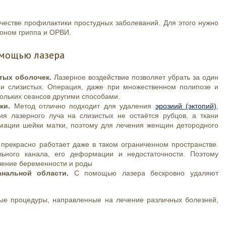
честве профилактики простудных заболеваний. Для этого нужно
зоном гриппа и ОРВИ.
омощью лазера
тых оболочек.
Лазерное воздействие позволяет убрать за один
е и слизистых. Операция, даже при множественном полипозе и
ольких сеансов другими способами.
ки.
Метод отлично подходит для удаления
эрозиий (эктопий)
,
я лазерного луча на слизистых не остаётся рубцов, а ткани
рмации шейки матки, поэтому для лечения женщин детородного
 прекрасно работает даже в таком ограниченном пространстве.
ьного канала, его деформации и недостаточности. Поэтому
чение беременности и роды
анальной области.
С помощью лазера бескровно удаляют
ные процедуры, направленные на лечение различных болезней,