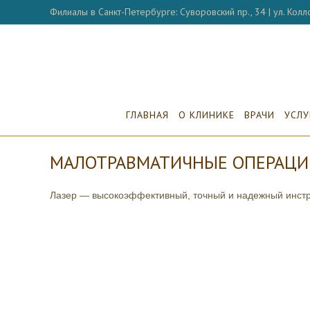
Перейти
Филиалы в Санкт-Петербурге: Суворовский пр., 34 | ул. Колло
к
содержимому
ГЛАВНАЯ
О КЛИНИКЕ
ВРАЧИ
УСЛУ
МАЛОТРАВМАТИЧНЫЕ ОПЕРАЦИИ
Лазер — высокоэффективный, точный и надежный инст