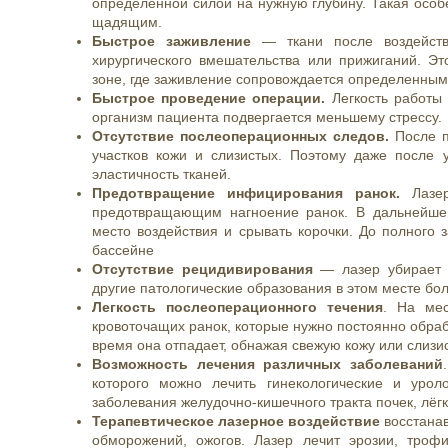
определённой силой на нужную глубину. Такая осо
щадящим.
Быстрое заживление
— ткани после воздействи
хирургического вмешательства или прижиганий. Э
зоне, где заживление сопровождается определенны
Быстрое проведение операции.
Легкость работы 
организм пациента подвергается меньшему стрессу.
Отсутствие послеоперационных следов.
После п
участков кожи и слизистых. Поэтому даже после
эластичность тканей.
Предотвращение инфицирования ранок.
Лазер
предотвращающим нагноение ранок. В дальнейшем
место воздействия и срывать корочки. До полного 
бассейне
Отсутствие рецидивирования
— лазер убирает 
другие патологические образования в этом месте бо
Легкость послеоперационного течения
. На мес
кровоточащих ранок, которые нужно постоянно обраб
время она отпадает, обнажая свежую кожу или слизи
Возможность лечения различных заболеваний
которого можно лечить гинекологические и уроло
заболевания желудочно-кишечного тракта почек, лёгк
Терапевтическое лазерное воздействие
восстанав
обморожений, ожогов. Лазер лечит эрозии, троф