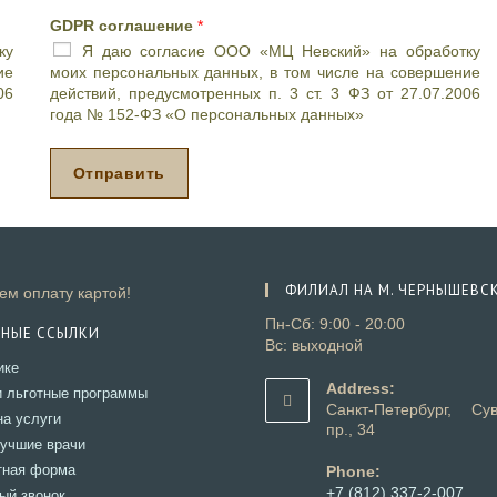
в
GDPR соглашение
*
о
ку
Я даю согласие ООО «МЦ Невский» на обработку
п
ие
моих персональных данных, в том числе на совершение
р
06
действий, предусмотренных п. 3 ст. 3 ФЗ от 27.07.2006
о
года № 152-ФЗ «О персональных данных»
с
*
Отправить
ФИЛИАЛ НА М. ЧЕРНЫШЕВС
м оплату картой!
Пн-Сб: 9:00 - 20:00
ЗНЫЕ ССЫЛКИ
Вс: выходной
Откроется
ике
в
Address:
Откроется
и льготные программы
новой
Санкт-Петербург, Сув
в
Откроется
на услуги
вкладке
пр., 34
новой
в
Откроется
учшие врачи
вкладке
новой
в
Откроется
тная форма
Phone:
вкладке
новой
в
+7 (812) 337-2-007
Откроется
ый звонок