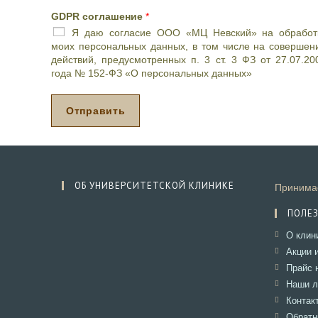
ч
GDPR соглашение
*
и
Я даю согласие ООО «МЦ Невский» на обработ
л
моих персональных данных, в том числе на совершен
и
действий, предусмотренных п. 3 ст. 3 ФЗ от 27.07.20
п
года № 152-ФЗ «О персональных данных»
р
о
ц
Отправить
е
д
у
р
а
ОБ УНИВЕРСИТЕТСКОЙ КЛИНИКЕ
Принимае
,
д
ПОЛЕ
е
н
О клин
ь
Акции 
и
Прайс 
ж
е
Наши л
л
Контак
а
Обратн