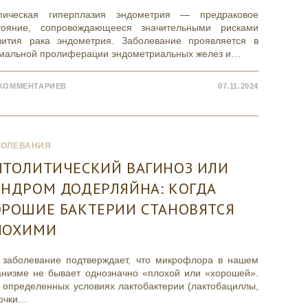
пическая гиперплазия эндометрия — предраковое
тояние, сопровождающееся значительными рисками
вития рака эндометрия. Заболевание проявляется в
мальной пролиферации эндометриальных желез и…
 КОММЕНТАРИЕВ
07.11.2024
БОЛЕВАНИЯ
ИТОЛИТИЧЕСКИЙ ВАГИНОЗ ИЛИ
ИНДРОМ ДОДЕРЛЯЙНА: КОГДА
ОРОШИЕ БАКТЕРИИ СТАНОВЯТСЯ
ЛОХИМИ
 заболевание подтверждает, что микрофлора в нашем
анизме не бывает однозначно «плохой или «хорошей».
 определенных условиях лактобактерии (лактобациллы,
очки…