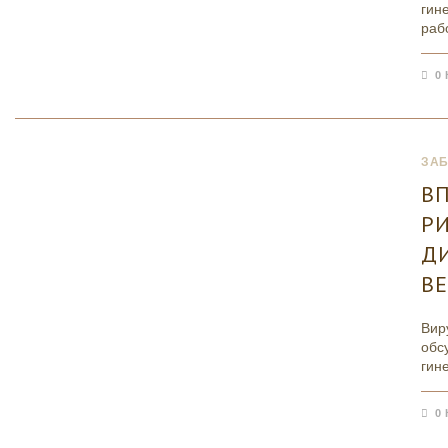
гин
раб
0
ЗА
В
РИ
Д
В
Вир
обс
гин
0