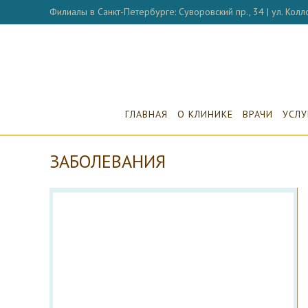
Перейти
Филиалы в Санкт-Петербурге: Суворовский пр., 34 | ул. Колло
к
содержимому
ГЛАВНАЯ
О КЛИНИКЕ
ВРАЧИ
УСЛУ
ЗАБОЛЕВАНИЯ