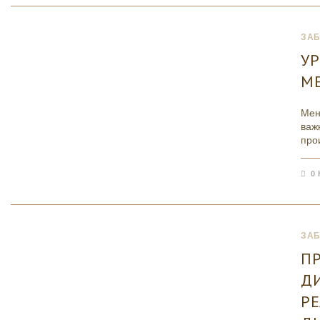
ЗА
У
М
Мен
важ
про
0
ЗА
П
Д
Р