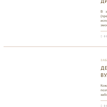
Д
В э
(пр
ис
эмо
0
ЗА
Д
В
Кож
по
заб
0