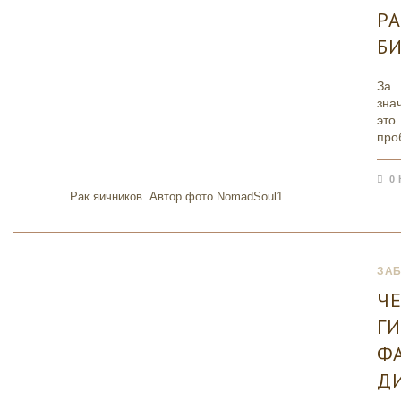
РА
Б
За
зна
это
про
0
Рак яичников. Автор фото NomadSoul1
ЗА
Ч
Г
Ф
Д