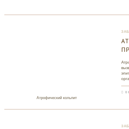
ЗА
А
ПР
Атр
выз
эпи
орг
0
Атрофический кольпит
ЗА