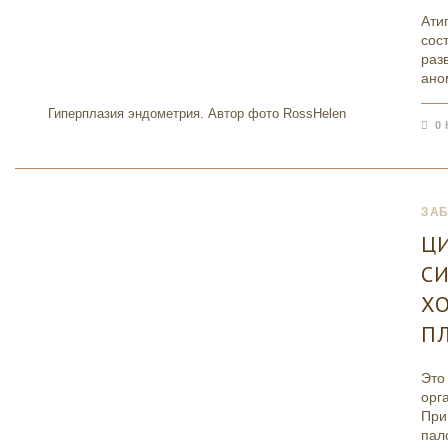
Ати
сос
раз
ано
Гиперплазия эндометрия. Автор фото RossHelen
0
ЗА
Ц
С
Х
П
Это
орг
При
пал