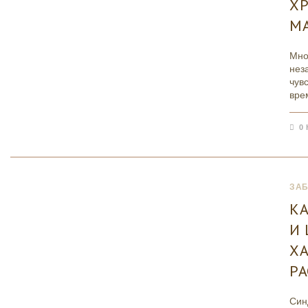
Х
М
Мно
не
чув
вр
0
ЗА
КА
И 
Х
Р
Син