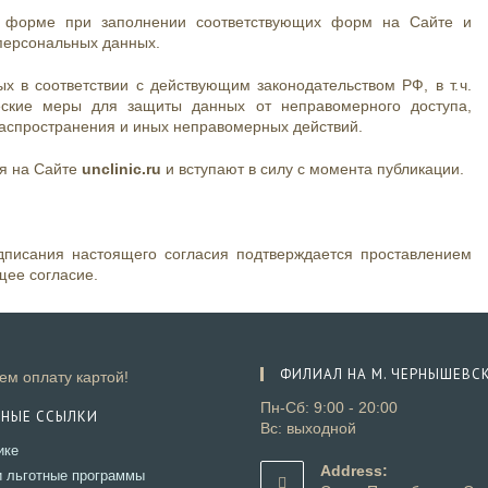
 форме при заполнении соответствующих форм на Сайте и
персональных данных.
 в соответствии с действующим законодательством РФ, в т. ч.
еские меры для защиты данных от неправомерного доступа,
распространения и иных неправомерных действий.
я на Сайте
unclinic.ru
и вступают в силу с момента публикации.
писания настоящего согласия подтверждается проставлением
щее согласие.
ФИЛИАЛ НА М. ЧЕРНЫШЕВС
м оплату картой!
Пн-Сб: 9:00 - 20:00
ЗНЫЕ ССЫЛКИ
Вс: выходной
Откроется
ике
в
Address:
Откроется
и льготные программы