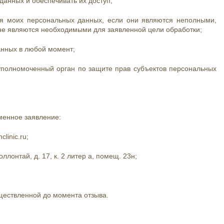
анных и обеспечивать их доступ;
ия моих персональных данных, если они являются неполными,
не являются необходимыми для заявленной цели обработки;
анных в любой момент;
уполномоченный орган по защите прав субъектов персональных
менное заявление:
linic.ru;
оллонтай, д. 17, к. 2 литер а, помещ. 23н;
уществленной до момента отзыва.