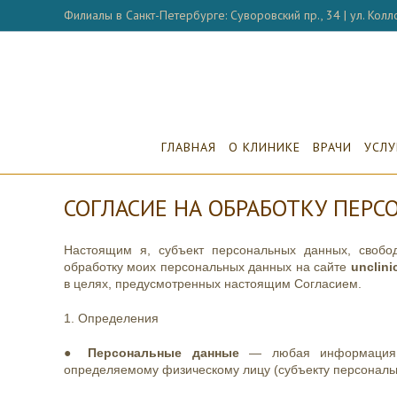
Перейти
Филиалы в Санкт-Петербурге: Суворовский пр., 34 | ул. Колло
к
содержимому
ГЛАВНАЯ
О КЛИНИКЕ
ВРАЧИ
УСЛУ
СОГЛАСИЕ НА ОБРАБОТКУ ПЕР
Настоящим я, субъект персональных данных, свобо
обработку моих персональных данных на сайте
unclini
в целях, предусмотренных настоящим Согласием.
1. Определения
●
Персональные данные
— любая информация, 
определяемому физическому лицу (субъекту персональ