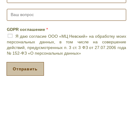
е
м
В
о
а
е
ш
в
в
р
GDPR соглашение
*
о
е
Я даю согласие ООО «МЦ Невский» на обработку моих
п
м
персональных данных, в том числе на совершение
р
я
действий, предусмотренных п. 3 ст. 3 ФЗ от 27.07.2006 года
о
п
№ 152-ФЗ «О персональных данных»
с
р
*
и
е
Отправить
м
а
*