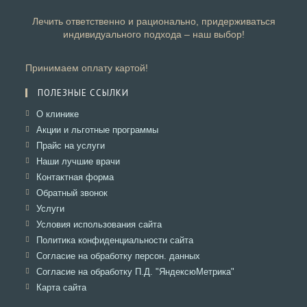
Лечить ответственно и рационально, придерживаться
индивидуального подхода – наш выбор!
Принимаем оплату картой!
ПОЛЕЗНЫЕ ССЫЛКИ
Откроется
О клинике
в
Откроется
Акции и льготные программы
новой
в
Откроется
Прайс на услуги
вкладке
новой
в
Откроется
Наши лучшие врачи
вкладке
новой
в
Откроется
Контактная форма
вкладке
новой
в
Откроется
Обратный звонок
вкладке
новой
в
Откроется
Услуги
вкладке
новой
в
Откроется
Условия использования сайта
вкладке
новой
в
Откроется
Политика конфиденциальности сайта
вкладке
новой
в
Откроется
Согласие на обработку персон. данных
вкладке
новой
в
Откроется
Согласие на обработку П.Д. "ЯндексюМетрика"
вкладке
новой
в
Откроется
Карта сайта
вкладке
новой
в