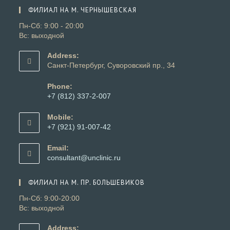
вкладке
новой
ФИЛИАЛ НА М. ЧЕРНЫШЕВСКАЯ
вкладке
Пн-Сб: 9:00 - 20:00
Вс: выходной
Address:
Санкт-Петербург, Суворовский пр., 34
Phone:
+7 (812) 337-2-007
Откроется
в
Mobile:
вашем
+7 (921) 91-007-42
приложении
Откроется
в
Email:
вашем
Откроется
consultant@unclinic.ru
приложении
в
вашем
ФИЛИАЛ НА М. ПР. БОЛЬШЕВИКОВ
приложении
Пн-Сб: 9:00-20:00
Вс: выходной
Address: