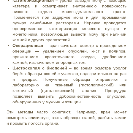
Катетеризационная
– уролог выводит мочу с помощью
катетера и осматривает внутреннюю поверхность
нижнего отдела мочевыделительного тракта.
Применяется при задержке мочи и для промывания
пузыря лечебными растворами. Нередко проводится
одновременная
катетеризация
мочевого пузыря и
мочеточника
, позволяющая вывести мочу при наличии
камней и других препятствий.
Операционная
– врач сочетает осмотр с проведением
операции — удалением опухолей, кист и полипов,
прижиганием кровоточащего сосуда, дроблением
камней, извлечением инородных тел.
Цистоскопия с биопсией
– во время осмотра уролог
берёт образцы тканей с участков, подозрительных на рак
и предрак. Полученные образцы отправляют в
лабораторию на тканевый (гистологический) или
клеточный (цитологический) анализ. Процедура
позволяет выявить доброкачественность опухолей,
обнаруженных
у мужчин и женщин
.
Эти методы часто сочетают. Например, врач может
осмотреть слизистую, взять образцы тканей, разбить камни
и промыть полость органа.