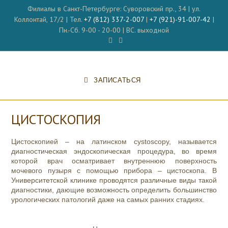
Перейти
Филиалы в Санкт-Петербурге: Суворовский пр., 34 | ул.
к
Коллонтай, 17/2 | Тел.
+7 (812) 337-2-007
|
+7 (921)-91-007-42
|
содержимому
Пн.-Сб. 9-00 - 20-00 | ВС. выходной
ЗАПИСАТЬСЯ
ЦИСТОСКОПИЯ
Цистоскопией – на латинском
cystoscopy, называется
диагностическая эндоскопическая
процедура, во время
которой врач осматривает внутреннюю поверхность
мочевого пузыря с помощью прибора – цистоскопа. В
Университетской клинике проводятся различные виды такой
диагностики, дающие возможность определить большинство
урологических патологий даже на самых ранних стадиях.