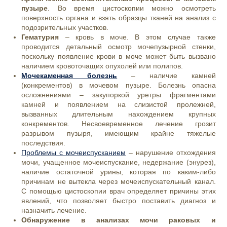
пузыре
. Во время цистоскопии можно осмотреть
поверхность органа и взять образцы тканей на анализ с
подозрительных участков.
Гематурия
– кровь в моче. В этом случае также
проводится детальный осмотр мочепузырной стенки,
поскольку появление крови в моче может быть вызвано
наличием кровоточащих опухолей или полипов.
Мочекаменная болезнь
– наличие камней
(конкрементов) в мочевом пузыре. Болезнь опасна
осложнениями – закупоркой уретры фрагментами
камней и появлением на слизистой пролежней,
вызванных длительным нахождением крупных
конкрементов. Несвоевременное лечение грозит
разрывом пузыря, имеющим крайне тяжелые
последствия.
Проблемы с мочеиспусканием
– нарушение отхождения
мочи, учащенное мочеиспускание, недержание (энурез),
наличие остаточной урины, которая по каким-либо
причинам не вытекла через мочеиспускательный канал.
С помощью цистоскопии врач определяет причины этих
явлений, что позволяет быстро поставить диагноз и
назначить лечение.
Обнаружение в анализах мочи раковых и