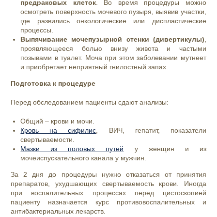
предраковых клеток
. Во время процедуры можно
осмотреть поверхность мочевого пузыря, выявив участки,
где развились онкологические или диспластические
процессы.
Выпячивание мочепузырной стенки (дивертикулы)
,
проявляющееся болью внизу живота и частыми
позывами в туалет. Моча при этом заболевании мутнеет
и приобретает неприятный гнилостный запах.
Подготовка к процедуре
Перед обследованием пациенты сдают анализы:
Общий – крови и мочи.
Кровь на сифилис
, ВИЧ, гепатит, показатели
свертываемости.
Мазки из половых путей
у женщин и из
мочеиспускательного канала у мужчин.
За 2 дня до процедуры нужно отказаться от принятия
препаратов, ухудшающих свертываемость крови. Иногда
при воспалительных процессах перед цистоскопией
пациенту назначается курс противовоспалительных и
антибактериальных лекарств.