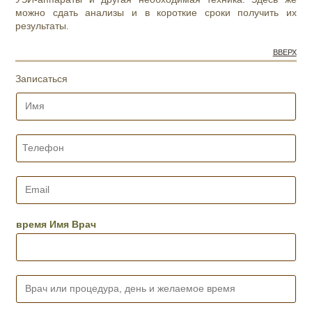
можно сдать анализы и в короткие сроки получить их
результаты.
ВВЕРХ
Записаться
И
м
я
*
Т
е
л
е
E
ф
m
о
a
н
i
время Имя Врач
*
l
*
В
р
а