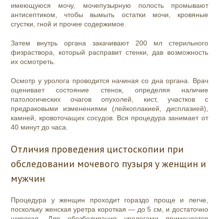
имеющуюся мочу, мочепузырную полость промывают
антисептиком, чтобы вымыть остатки мочи, кровяные
сгустки, гной и прочее содержимое.
Затем внутрь органа закачивают 200 мл стерильного
физраствора, который расправит стенки, дав возможность
их осмотреть.
Осмотр у уролога проводится начиная со дна органа. Врач
оценивает состояние стенок, определяя наличие
патологических очагов опухолей, кист, участков с
предраковыми изменениями (лейкоплакией, дисплазией),
камней, кровоточащих сосудов. Вся процедура занимает от
40 минут до часа.
Отличия проведения цистоскопии при
обследовании мочевого пузыря у женщин и
мужчин
Процедура у женщин проходит гораздо проще и легче,
поскольку женская уретра короткая — до 5 см, и достаточно
широкая. Для обезболивания урологами применяется