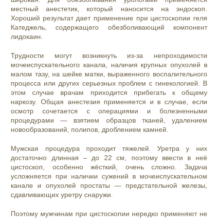
местный анестетик, который наносится на эндоскоп.
Хороший результат дает применение при цистоскопии геля
Катеджель, содержащего обезболивающий компонент
лидокаин.
Трудности могут возникнуть из-за непроходимости
мочеиспускательного канала, наличия крупных опухолей в
малом тазу, на шейке матки, выраженного воспалительного
процесса или других серьезных проблем с гинекологией. В
этом случае врачам приходится прибегать к общему
наркозу. Общая анестезия применяется и в случае, если
осмотр сочетается с операциями и болезненными
процедурами — взятием образцов тканей, удалением
новообразований, полипов, дроблением камней.
Мужская процедура проходит тяжелей. Уретра у них
достаточно длинная – до 22 см, поэтому ввести в неё
цистоскоп, особенно жёсткий, очень сложно. Задача
усложняется при наличии сужений в мочеиспускательном
канале и опухолей простаты — предстательной железы,
сдавливающих уретру снаружи.
Поэтому мужчинам при цистоскопии нередко применяют не