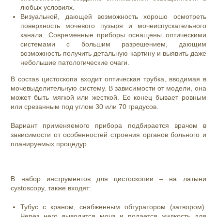
любых условиях.
Визуальной, дающей возможность хорошо осмотреть
поверхность мочевого пузыря и мочеиспускательного
канала. Современные приборы оснащены оптическими
системами с большим разрешением, дающим
возможность получить детальную картину и выявить даже
небольшие патологические очаги.
В состав цистоскопа входит оптическая трубка, вводимая в
мочевыделительную систему. В зависимости от модели, она
может быть мягкой или жесткой. Ее конец бывает ровным
или срезанным под углом 30 или 70 градусов.
Вариант применяемого прибора подбирается врачом в
зависимости от особенностей строения органов больного и
планируемых процедур.
В набор
инструментов
для
цистоскопии – на латыни
cystoscopy, также входят:
Тубус с краном, снабженным обтуратором (затвором).
Через него выводится моча и подается жидкость для