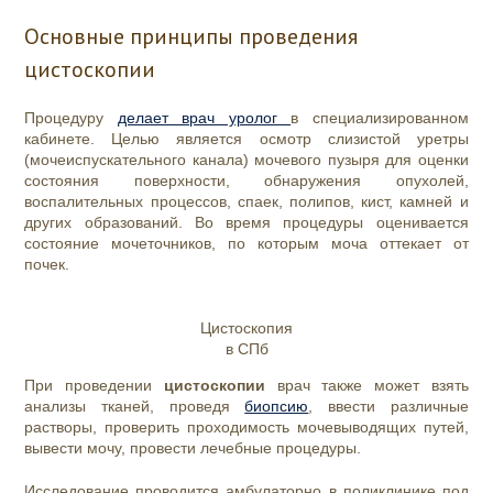
Основные принципы проведения
цистоскопии
Процедуру
делает врач уролог
в специализированном
кабинете. Целью является осмотр слизистой уретры
(мочеиспускательного канала) мочевого пузыря для оценки
состояния поверхности, обнаружения опухолей,
воспалительных процессов, спаек, полипов, кист, камней и
других образований. Во время процедуры оценивается
состояние мочеточников, по которым моча оттекает от
почек.
Цистоскопия
в СПб
При проведении
цистоскопии
врач также может взять
анализы
тканей, проведя
биопсию
, ввести различные
растворы, проверить проходимость мочевыводящих путей,
вывести мочу, провести лечебные процедуры.
Исследование проводится амбулаторно в поликлинике под