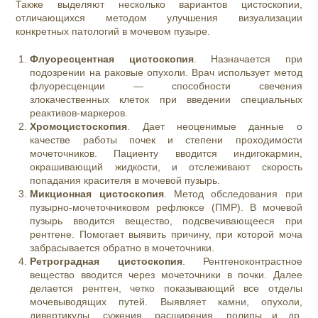
Также выделяют несколько вариантов цистоскопии,
отличающихся методом улучшения визуализации
конкретных патологий в мочевом пузыре.
Флуоресцентная цистоскопия
. Назначается при
подозрении на раковые опухоли. Врач использует метод
флуоресценции — способности свечения
злокачественных клеток при введении специальных
реактивов-маркеров.
Хромоцистоскопия
. Дает неоценимые данные о
качестве работы почек и степени проходимости
мочеточников. Пациенту вводится индигокармин,
окрашивающий жидкости, и отслеживают скорость
попадания красителя в мочевой пузырь.
Микционная цистоскопия
. Метод обследования при
пузырно-мочеточниковом рефлюксе (ПМР). В мочевой
пузырь вводится вещество, подсвечивающееся при
рентгене. Помогает выявить причину, при которой моча
забрасывается обратно в мочеточники.
Ретроградная цистоскопия
. Рентгеноконтрастное
вещество вводится через мочеточники в почки. Далее
делается рентген, четко показывающий все отделы
мочевыводящих путей. Выявляет камни, опухоли,
дивертикулы, сужения, расширения, полипы и др.