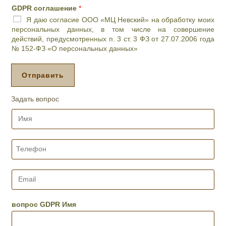
ч
GDPR соглашение
*
и
Я даю согласие ООО «МЦ Невский» на обработку моих
л
персональных данных, в том числе на совершение
и
действий, предусмотренных п. 3 ст. 3 ФЗ от 27.07.2006 года
п
№ 152-ФЗ «О персональных данных»
р
о
ц
Отправить
е
д
Задать вопрос
у
р
И
а
м
,
я
д
*
Т
е
е
н
л
ь
е
E
и
ф
m
ж
о
a
е
н
i
вопрос GDPR Имя
л
*
l
а
*