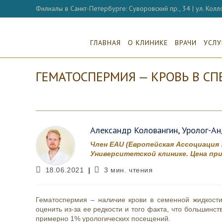
Перейти
Филиалы в Санкт-Петербурге: Суворовский пр., 34 | ул. Колло
к
содержимому
ГЛАВНАЯ
О КЛИНИКЕ
ВРАЧИ
УСЛУ
ГЕМАТОСПЕРМИЯ — КРОВЬ В СП
Александр Коловангин, Уролог-Ан
Член EAU (Европейская Ассоциация
Университетской клинике. Цена при
Запись
Время
18.06.2021
3 мин. чтения
опубликована:
чтения:
Гематоспермия – наличие крови в семенной жидкости
оценить из-за ее редкости и того факта, что большинс
примерно 1% урологических посещений.