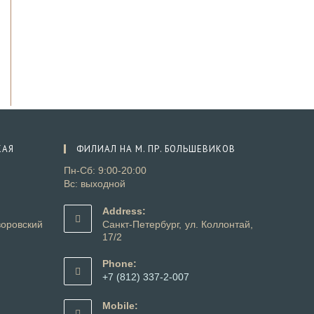
КАЯ
ФИЛИАЛ НА М. ПР. БОЛЬШЕВИКОВ
Пн-Сб: 9:00-20:00
Вс: выходной
Address:
оровский
Санкт-Петербург, ул. Коллонтай,
17/2
Phone:
+7 (812) 337-2-007
Откроется
в
Mobile: