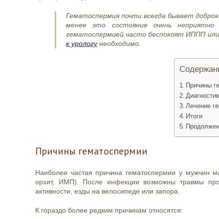
Гематоспермия почти всегда бывает доброк
менее это состояние очень неприятно
гематоспермией часто беспокоят ИППП или
к урологу
необходимо.
Содержан
Причины г
Диагностик
Лечение г
Итоги
Продолжен
Причины гематоспермии
Наиболее частая причина гематоспермии у мужчин мл
орхит, ИМП). После инфекции возможны травмы пром
активности, езды на велосипеде или запора.
К гораздо более редким причинам относятся: