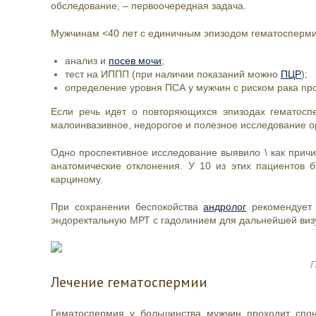
обследование, – первоочередная задача.
Мужчинам <40 лет с единичным эпизодом гематосперми
анализ и
посев мочи
;
тест на ИППП (при наличии показаний можно
ПЦР
);
определение уровня ПСА у мужчин с риском рака пр
Если речь идет о повторяющихся эпизодах гематосп
малоинвазивное, недорогое и полезное исследование 
Одно проспективное исследование выявило \ как прич
анатомические отклонения. У 10 из этих пациентов 
карциному.
При сохранении беспокойства
андролог
рекомендует 
эндоректальную МРТ с гадолинием для дальнейшей виз
Лечение гематоспермии
Гематоспермия у большинства мужчин проходит спо