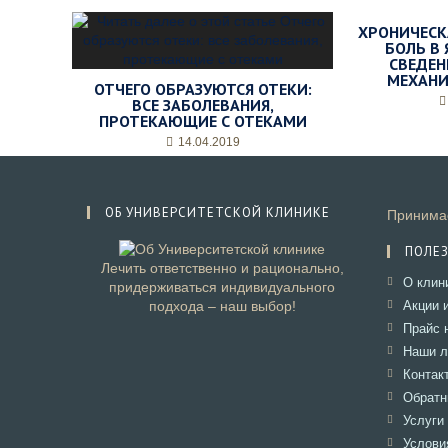
е
м
ХРОНИЧЕСК
о
БОЛЬ В
е
СВЕДЕН
в
МЕХАНИ
ОТЧЕГО ОБРАЗУЮТСЯ ОТЕКИ:
р
ВСЕ ЗАБОЛЕВАНИЯ,
е
ПРОТЕКАЮЩИЕ С ОТЕКАМИ
м
14.04.2019
я
п
р
и
ОБ УНИВЕРСИТЕТСКОЙ КЛИНИКЕ
Принимае
е
м
ПОЛЕ
а
Лечить ответственно и рационально,
О клин
*
придерживаться индивидуального
подхода – наш выбор!
Акции 
Прайс 
Наши л
Контак
Обратн
Услуги
Услови