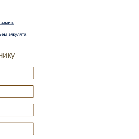
газмия.
ъем эякулята.
нику