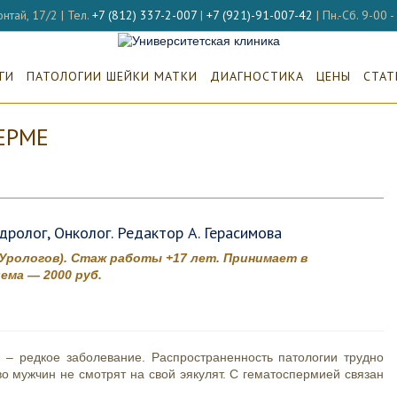
нтай, 17/2 | Тел.
+7 (812) 337-2-007
|
+7 (921)-91-007-42
| Пн.-Сб. 9-00 
ГИ
ПАТОЛОГИИ ШЕЙКИ МАТКИ
ДИАГНОСТИКА
ЦЕНЫ
СТАТ
ЕРМЕ
дролог, Онколог. Редактор А. Герасимова
 Урологов). Стаж работы +17 лет. Принимает в
ема — 2000 руб.
 – редкое заболевание. Распространенность патологии трудно
тво мужчин не смотрят на свой эякулят. С гематоспермией связан