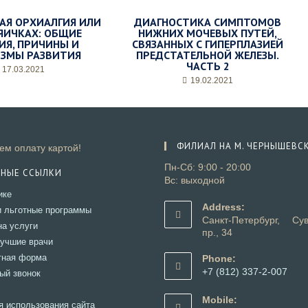
АЯ ОРХИАЛГИЯ ИЛИ
ДИАГНОСТИКА СИМПТОМОВ
 ЯИЧКАХ: ОБЩИЕ
НИЖНИХ МОЧЕВЫХ ПУТЕЙ,
ИЯ, ПРИЧИНЫ И
СВЯЗАННЫХ С ГИПЕРПЛАЗИЕЙ
ЗМЫ РАЗВИТИЯ
ПРЕДСТАТЕЛЬНОЙ ЖЕЛЕЗЫ.
ЧАСТЬ 2
17.03.2021
19.02.2021
ФИЛИАЛ НА М. ЧЕРНЫШЕВС
м оплату картой!
Пн-Сб: 9:00 - 20:00
ЗНЫЕ ССЫЛКИ
Вс: выходной
Откроется
ике
в
Address:
Откроется
и льготные программы
новой
Санкт-Петербург, Сув
в
Откроется
на услуги
вкладке
пр., 34
новой
в
Откроется
учшие врачи
вкладке
новой
в
Откроется
тная форма
Phone:
вкладке
новой
в
+7 (812) 337-2-007
Откроется
ый звонок
вкладке
новой
Откроется
в
Откроется
вкладке
в
новой
Mobile:
в
Откроется
я использования сайта