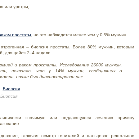
ря или уретры;
раком простаты
, но это наблюдется менее чем у 0,5% мужчин.
 ятрогенная – биопсия простаты. Более 80% мужчин, которым
ей, длящейся 2–4 недели.
мией и раком простаты. Исследование 26000 мужчин,
ость, показало, что у 14% мужчин, сообщивших о
мотра, позже был диагностирован рак.
Биопсия
 клинически значимую или поддающуюся лечению причину
разование.
дование, включая осмотр гениталий и пальцевое ректальное