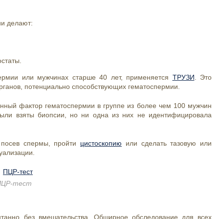
и делают:
остаты.
ермии или мужчинах старше 40 лет, применяется
ТРУЗИ
. Это
органов, потенциально способствующих гематоспермии.
инный фактор гематоспермии в группе из более чем 100 мужчин
были взяты биопсии, но ни одна из них не идентифицировала
посев спермы, пройти
цистоскопию
или сделать тазовую или
уализации.
ПЦР-тест
нтанно без вмешательства. Обширное обследование для всех