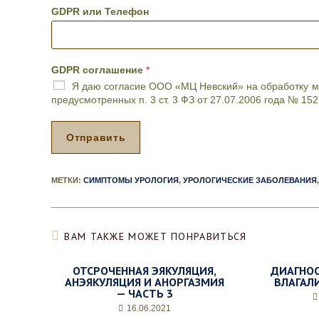
ч
GDPR или Телефон
и
л
и
п
GDPR соглашение
*
р
Я даю согласие ООО «МЦ Невский» на обработку мо
о
предусмотренных п. 3 ст. 3 ФЗ от 27.07.2006 года № 1
ц
е
д
Отправить
у
р
а
МЕТКИ
:
СИМПТОМЫ УРОЛОГИЯ
,
УРОЛОГИЧЕСКИЕ ЗАБОЛЕВАНИЯ
,
,
д
е
н
ВАМ ТАКЖЕ МОЖЕТ ПОНРАВИТЬСЯ
ь
и
ж
ОТСРОЧЕННАЯ ЭЯКУЛЯЦИЯ,
ДИАГНОС
е
АНЭЯКУЛЯЦИЯ И АНОРГАЗМИЯ
ВЛАГАЛ
— ЧАСТЬ 3
л
а
16.06.2021