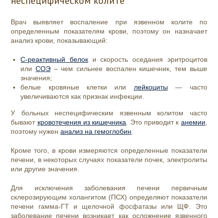
неспецифическом колите
Врач выявляет воспаление при язвенном колите по
определенным показателям крови, поэтому он назначает
анализ крови, показывающий:
С-реактивный белок
и скорость оседания эритроцитов
или
СОЭ
– чем сильнее воспален кишечник, тем выше
значения;
белые кровяные клетки или
лейкоциты
— часто
увеличиваются как признак инфекции.
У больных неспецифическим язвенным колитом часто
бывают
кровотечения из кишечника
. Это приводит к
анемии
,
поэтому нужен
анализ на гемоглобин
.
Кроме того, в крови измеряются определенные показатели
печени, в некоторых случаях показатели почек, электролиты
или другие значения.
Для исключения заболевания печени первичным
склерозирующим холангитом (ПСХ) определяют показатели
печени гамма-ГТ и щелочной фосфатазы или ЩФ. Это
заболевание печени возникает как осложнение язвенного