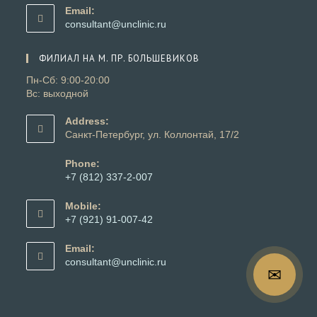
в
Email:
вашем
Откроется
consultant@unclinic.ru
приложении
в
вашем
ФИЛИАЛ НА М. ПР. БОЛЬШЕВИКОВ
приложении
Пн-Сб: 9:00-20:00
Вс: выходной
Address:
Санкт-Петербург, ул. Коллонтай, 17/2
Phone:
+7 (812) 337-2-007
Откроется
в
Mobile:
вашем
+7 (921) 91-007-42
приложении
Откроется
в
Email:
вашем
Откроется
consultant@unclinic.ru
✉
приложении
в
вашем
приложении