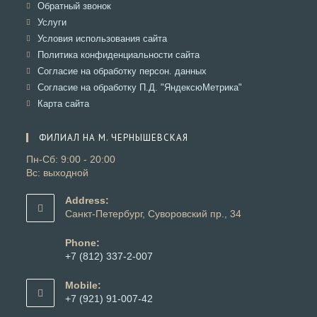
в
Откроется
Обратный звонок
вкладке
новой
в
Откроется
Услуги
вкладке
новой
в
Откроется
Условия использования сайта
вкладке
новой
в
Откроется
Политика конфиденциальности сайта
вкладке
новой
в
Откроется
Согласие на обработку персон. данных
вкладке
новой
в
Откроется
Согласие на обработку П.Д. "ЯндексюМетрика"
вкладке
новой
в
Откроется
Карта сайта
вкладке
новой
в
вкладке
новой
ФИЛИАЛ НА М. ЧЕРНЫШЕВСКАЯ
вкладке
Пн-Сб: 9:00 - 20:00
Вс: выходной
Address:
Санкт-Петербург, Суворовский пр., 34
Phone:
+7 (812) 337-2-007
Откроется
в
Mobile:
вашем
+7 (921) 91-007-42
приложении
Откроется