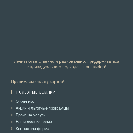
Лечить ответственно и рационально, придерживаться
индивидуального подхода – наш выбор!
Принимаем оплату картой!
ПОЛЕЗНЫЕ ССЫЛКИ
Откроется
О клинике
в
Откроется
Акции и льготные программы
новой
в
Откроется
Прайс на услуги
вкладке
новой
в
Откроется
Наши лучшие врачи
вкладке
новой
в
Откроется
Контактная форма
вкладке
новой