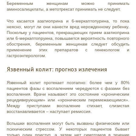
Беременным женщинам можно принимать
аминосалицилаты, а метотрексат принимать не следует.
Что касается азатиоприна и 6-меркаптопурина, то пока
неясно, могут ли они нанести вред нерожденному ребенку.
Поскольку у пациентов, прекращающих прием азатиоприна
или 6-меркаптопруина, повышается вероятность повторного
обострения, беременным женщинам следует обсудить
применение этих препаратов с гинекологом и
гастроэнтерологом.
Язвенный колит: прогноз излечения
Язвенный колит протекает поэтапно: более чем у 80%
пациентов фазы с воспалением чередуются с фазами без
воспаления. Врачи называют это состояние «хроническим
рецидивирующим» или «хроническим перемежающимся».
Между приступами воспаление стихает, слизистая
восстанавливается – наступает ремиссия.
Вспышки воспаления могут быть вызваны физическим или
психическим стрессом. У некоторых пациентов бывает
только один приступ, а затем нет симптомов в течение