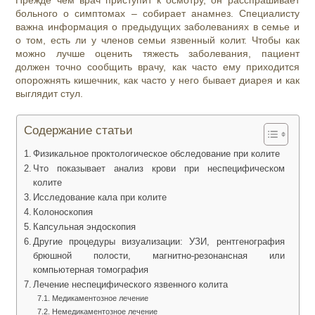
Прежде чем врач приступит к осмотру, он расспрашивает
больного о симптомах – собирает анамнез. Специалисту
важна информация о предыдущих заболеваниях в семье и
о том, есть ли у членов семьи язвенный колит. Чтобы как
можно лучше оценить тяжесть заболевания, пациент
должен точно сообщить врачу, как часто ему приходится
опорожнять кишечник, как часто у него бывает диарея и как
выглядит стул.
Содержание статьи
Физикальное проктологическое обследование при колите
Что показывает анализ крови при неспецифическом
колите
Исследование кала при колите
Колоноскопия
Капсульная эндоскопия
Другие процедуры визуализации: УЗИ, рентгенография
брюшной полости, магнитно-резонансная или
компьютерная томография
Лечение неспецифического язвенного колита
Медикаментозное лечение
Немедикаментозное лечение