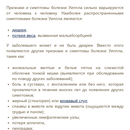
Признаки и симптомы болезни Уиппла сильно варьируются
от человека к человеку. Наиболее распространенными
симптомами болезни Уиппла являются:
диарея
;
потеря веса
, вызванная мальабсорбцией.
У заболевшего может и не быть диареи. Вместо этого
появляются другие признаки и симптомы болезни Уиппла,
такие как:
аномальные желтые и белые пятна на слизистой
оболочке тонкой кишки (выявляются при обследовании
по поводу других заболеваний);
боль в суставах, с воспалением или без него, которая
проявляется в течение многих лет до появления других
симптомов;
жирный (стеаторея) или
кровавый стул
;
спазмы в животе или вздутие живота (ощущаются между
грудью и пахом);
увеличенные лимфатические узлы;
потеря аппетита;
лихорадка;