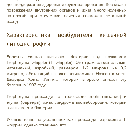
для поддержания здоровья и функционирования. Возникают
повреждения внутренних органов и из-за многочисленных
патологий при отсутствии лечения возможен летальный
исход.
Характеристика возбудителя кишечной
липодистрофии
Болезнь Уиппла вызывают бактерии под названием
Tropheryma whipplei (T. whipplei). Это
грамположительный,
нитевидный, аэробный, размером 1-2 микрона на 0,2
микрона, обитающий в почве актиномицет. Назван в честь
Джорджа Хойта Уиппла, который впервые описал эту
болезнь в 1907 году.
Tropheryma происходит от греческого trophi (питание) и
eryma (барьеры) из-за синдрома мальабсорбции, который
вызывают эти бактерии.
Ученые точно не установили как происходит заражение T.
whipplei
,
однако отмечено, что: