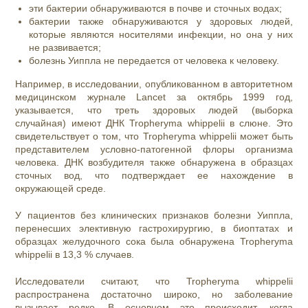
эти бактерии обнаруживаются в почве и сточных водах;
бактерии также обнаруживаются у здоровых людей,
которые являются носителями инфекции, но она у них
не развивается;
болезнь Уиппла не передается от человека к человеку.
Например, в исследовании, опубликованном в авторитетном
медицинском журнале Lancet за октябрь 1999 год,
указывается, что треть здоровых людей (выборка
случайная) имеют ДНК Tropheryma whippelii в слюне. Это
свидетельствует о том, что Tropheryma whippelii может быть
представителем условно-патогенной флоры организма
человека. ДНК возбудителя также обнаружена в образцах
сточных вод, что подтверждает ее нахождение в
окружающей среде.
У пациентов без клинических признаков болезни Уиппла,
перенесших элективную гастрохирургию, в биоптатах и
образцах желудочного сока была обнаружена Tropheryma
whippelii в 13,3 % случаев.
Исследователи считают, что Tropheryma whippelii
распространена достаточно широко, но заболевание
вызывает редко. В основном это происходит, когда