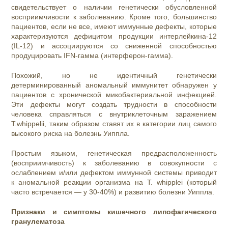
свидетельствует о наличии генетически обусловленной
восприимчивости к заболеванию. Кроме того, большинство
пациентов, если не все, имеют иммунные дефекты, которые
характеризуются дефицитом продукции интерлейкина-12
(IL-12) и ассоциируются со сниженной способностью
продуцировать IFN-гамма (интерферон-гамма).
Похожий, но не идентичный генетически
детерминированный аномальный иммунитет обнаружен у
пациентов с хронической микобактериальной инфекцией.
Эти дефекты могут создать трудности в способности
человека справляться с внутриклеточным заражением
Т.whippelii, таким образом ставят их в категории лиц самого
высокого риска на болезнь Уиппла.
Простым языком, генетическая предрасположенность
(восприимчивость) к заболеванию в совокупности с
ослаблением и/или дефектом иммунной системы приводит
к аномальной реакции организма на T. whipplei (который
часто встречается — у 30-40%) и развитию болезни Уиппла.
Признаки и симптомы кишечного липофагического
гранулематоза