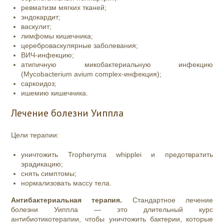
ревматизм мягких тканей;
эндокардит;
васкулит;
лимфомы кишечника;
цереброваскулярные заболевания;
ВИЧ-инфекцию;
атипичную микобактериальную инфекцию
(Mycobacterium avium complex-инфекция);
саркоидоз;
ишемию кишечника.
Лечение болезни Уиппла
Цели терапии:
уничтожить Tropheryma whipplei и предотвратить
эрадикацию;
снять симптомы;
нормализовать массу тела.
Антибактериальная терапия
.
Стандартное лечение
болезни Уиппла — это длительный курс
антибиотикотерапии, чтобы уничтожить бактерии, которые