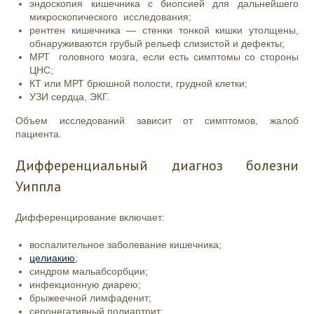
эндоскопия кишечника с биопсией для дальнейшего
микроскопического исследования;
рентген кишечника — стенки тонкой кишки утолщены,
обнаруживаются грубый рельеф слизистой и дефекты;
МРТ головного мозга, если есть симптомы со стороны
ЦНС;
КТ или МРТ брюшной полости, грудной клетки;
УЗИ сердца, ЭКГ.
Объем исследований зависит от симптомов, жалоб
пациента.
Дифференциальный диагноз болезни
Уиппла
Дифференцирование включает:
воспалительное заболевание кишечника;
целиакию
;
синдром мальабсорбции;
инфекционную диарею;
брыжеечной лимфаденит;
серонегативный полиартрит;