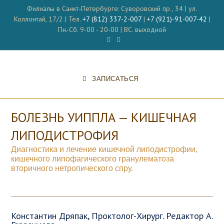
Перейти
Филиалы в Санкт-Петербурге: Суворовский пр., 34 | ул.
к
Коллонтай, 17/2 | Тел.
+7 (812) 337-2-007
|
+7 (921)-91-007-42
|
содержимому
Пн.-Сб. 9-00 - 20-00 | ВС. выходной
ЗАПИСАТЬСЯ
БОЛЕЗНЬ УИППЛА — КИШЕЧНАЯ
ЛИПОДИСТРОФИЯ
Диагностика и лечение кишечной липодистрофии,
кишечного липофагического гранулематоза
вторичного нетропического спру.
Константин Дряпак, Проктолог-Хирург. Редактор А.