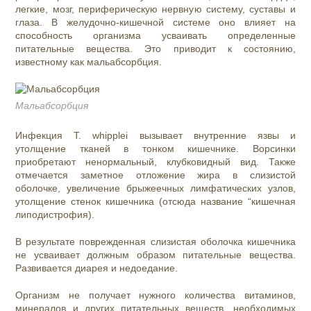
легкие, мозг, периферическую нервную систему, суставы и
глаза. В желудочно-кишечной системе оно влияет на
способность организма усваивать определенные
питательные вещества. Это приводит к состоянию,
известному как м
альабсорбция.
Мальабсорбция
Инфекция T. whipplei вызывает внутренние язвы и
утолщение тканей в тонком кишечнике. Ворсинки
приобретают ненормальный, клубковидный вид. Также
отмечается заметное отложение жира в слизистой
оболочке, увеличение брыжеечных лимфатических узлов,
утолщение стенок кишечника (отсюда название “кишечная
липодистрофия).
В результате поврежденная слизистая оболочка кишечника
не усваивает должным образом питательные вещества.
Развивается диарея и недоедание.
Организм не получает нужного количества витаминов,
минералов и других питательных веществ, необходимых