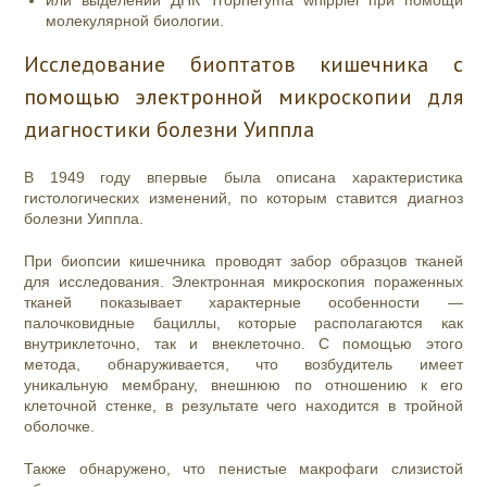
или выделении ДНК Tropheryma whipplei при помощи
молекулярной биологии.
Исследование биоптатов кишечника с
помощью электронной микроскопии для
диагностики болезни Уиппла
В 1949 году впервые была описана характеристика
гистологических изменений, по которым ставится диагноз
болезни Уиппла.
При
биопсии кишечника
проводят забор образцов тканей
для исследования. Электронная микроскопия пораженных
тканей показывает характерные особенности —
палочковидные бациллы, которые располагаются как
внутриклеточно, так и внеклеточно. С помощью этого
метода, обнаруживается, что возбудитель имеет
уникальную мембрану, внешнюю по отношению к его
клеточной стенке, в результате чего находится в тройной
оболочке.
Также обнаружено, что пенистые макрофаги слизистой