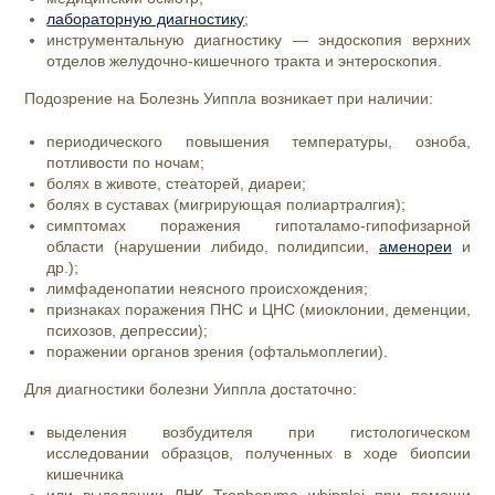
лабораторную диагностику
;
инструментальную диагностику — эндоскопия верхних
отделов желудочно-кишечного тракта и энтероскопия.
Подозрение на Болезнь Уиппла возникает при наличии:
периодического повышения температуры, озноба,
потливости по ночам;
болях в животе, стеаторей, диареи;
болях в суставах (мигрирующая полиартралгия);
симптомах поражения гипоталамо-гипофизарной
области (нарушении либидо, полидипсии,
аменореи
и
др.);
лимфаденопатии неясного происхождения;
признаках поражения ПНС и ЦНС (миоклонии, деменции,
психозов, депрессии);
поражении органов зрения (офтальмоплегии).
Для диагностики болезни Уиппла достаточно:
выделения возбудителя при гистологическом
исследовании образцов, полученных в ходе биопсии
кишечника