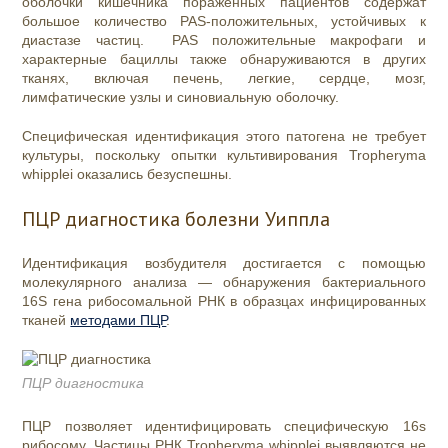
оболочки кишечника пораженных пациентов содержат
большое количество PAS-положительных, устойчивых к
диастазе частиц. PAS положительные макрофаги и
характерные бациллы также обнаруживаются в других
тканях, включая печень, легкие, сердце, мозг,
лимфатические узлы и синовиальную оболочку.
Специфическая идентификация этого патогена не требует
культуры, поскольку опытки культивирования Tropheryma
whipplei оказались безуспешны.
ПЦР диагностика болезни Уиппла
Идентификация возбудителя достигается с помощью
молекулярного анализа — обнаружения бактериального
16S гена рибосомальной РНК в образцах инфицированных
тканей
методами ПЦР
.
ПЦР диагностика
ПЦР позволяет идентифицировать специфическую 16s
рибосому. Частицы РНК Tropheryma whipplei выявляются не