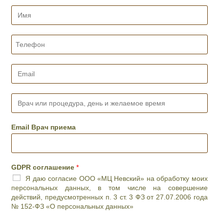
И
м
я
*
Т
е
л
е
E
ф
m
о
a
н
i
В
*
l
р
*
а
ч
Email Врач приема
и
л
и
п
GDPR соглашение
*
р
Я даю согласие ООО «МЦ Невский» на обработку моих
о
персональных данных, в том числе на совершение
ц
действий, предусмотренных п. 3 ст. 3 ФЗ от 27.07.2006 года
е
№ 152-ФЗ «О персональных данных»
д
у