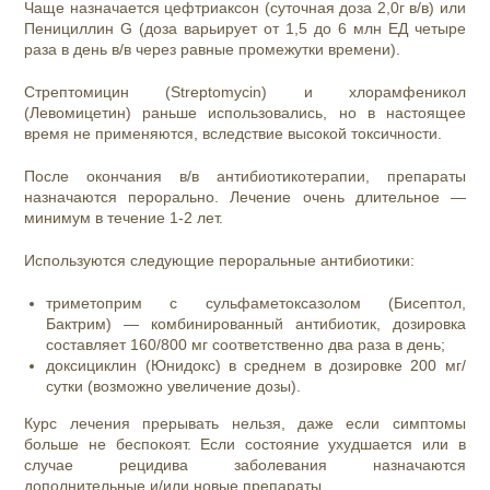
Чаще назначается цефтриаксон (суточная доза 2,0г в/в) или
Пенициллин G (доза варьирует от 1,5 до 6 млн ЕД четыре
раза в день в/в через равные промежутки времени).
Стрептомицин (Streptomycin) и хлорамфеникол
(Левомицетин) раньше использовались, но в настоящее
время не применяются, вследствие высокой токсичности.
После окончания в/в антибиотикотерапии, препараты
назначаются перорально. Лечение очень длительное —
минимум в течение 1-2 лет.
Используются следующие пероральные антибиотики:
триметоприм с сульфаметоксазолом (Бисептол,
Бактрим) — комбинированный антибиотик, дозировка
составляет 160/800 мг соответственно два раза в день;
доксициклин (Юнидокс) в среднем в дозировке 200 мг/
сутки (возможно увеличение дозы).
Курс лечения прерывать нельзя, даже если симптомы
больше не беспокоят. Если состояние ухудшается или в
случае рецидива заболевания назначаются
дополнительные и/или новые препараты.