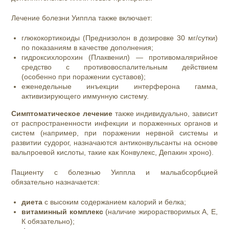
Лечение болезни Уиппла также включает:
глюкокортикоиды (Преднизолон в дозировке 30 мг/сутки)
по показаниям в качестве дополнения;
гидроксихлорохин (Плаквенил) — противомалярийное
средство с противовоспалительным действием
(особенно при поражении суставов);
еженедельные инъекции интерферона гамма,
активизирующего иммунную систему.
Симптоматическое лечение
также индивидуально, зависит
от распространенности инфекции и пораженных органов и
систем (например, при поражении нервной системы и
развитии судорог, назначаются антиконвульсанты на основе
вальпроевой кислоты, такие как Конвулекс, Депакин хроно).
Пациенту с болезнью Уиппла и мальабсорбцией
обязательно назначается:
диета
с высоким содержанием калор
ий и белк
а;
витаминный комплекс
(наличие жирорастворимых А, Е,
К обязательно);