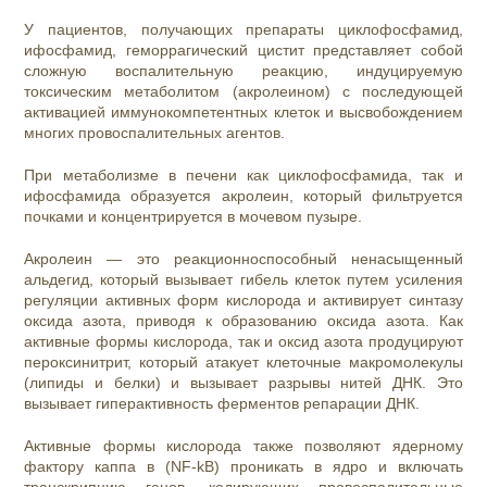
У пациентов, получающих препараты циклофосфамид,
ифосфамид, геморрагический цистит представляет собой
сложную воспалительную реакцию, индуцируемую
токсическим метаболитом (акролеином) с последующей
активацией иммунокомпетентных клеток и высвобождением
многих провоспалительных агентов.
При метаболизме в печени как циклофосфамида, так и
ифосфамида образуется акролеин, который фильтруется
почками и концентрируется в мочевом пузыре.
Акролеин — это реакционноспособный ненасыщенный
альдегид, который вызывает гибель клеток путем усиления
регуляции активных форм кислорода и активирует синтазу
оксида азота, приводя к образованию оксида азота. Как
активные формы кислорода, так и оксид азота продуцируют
пероксинитрит, который атакует клеточные макромолекулы
(липиды и белки) и вызывает разрывы нитей ДНК. Это
вызывает гиперактивность ферментов репарации ДНК.
Активные формы кислорода также позволяют ядерному
фактору каппа в (NF-kB) проникать в ядро и включать