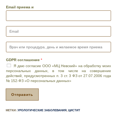
л
е
Email приема и
ф
о
н
*
E
m
a
i
В
l
р
*
а
ч
GDPR соглашение
*
и
Я даю согласие ООО «МЦ Невский» на обработку моих
л
персональных данных, в том числе на совершение
и
действий, предусмотренных п. 3 ст. 3 ФЗ от 27.07.2006 года
п
№ 152-ФЗ «О персональных данных»
р
о
ц
Отправить
е
д
у
МЕТКИ
:
УРОЛОГИЧЕСКИЕ ЗАБОЛЕВАНИЯ
,
ЦИСТИТ
р