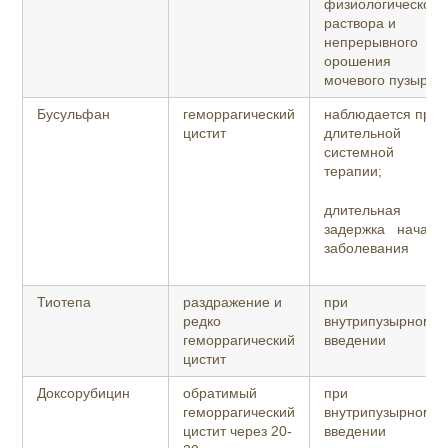
физиологического
раствора и
непрерывного
орошения
мочевого пузыря
Бусульфан
геморрагический
наблюдается при
цистит
длительной
системной
терапии;
длительная
задержка начала
заболевания
Тиотепа
раздражение и
при
редко
внутрипузырном
геморрагический
введении
цистит
Доксорубицин
обратимый
при
геморрагический
внутрипузырном
цистит через 20-
введении