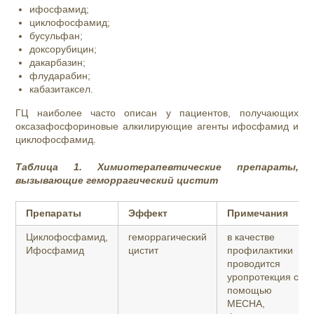
ифосфамид;
циклофосфамид;
бусульфан;
доксорубицин;
дакарбазин;
флударабин;
кабазитаксел.
ГЦ наиболее часто описан у пациентов, получающих
оксазафосфориновые алкилирующие агенты ифосфамид и
циклофосфамид.
Таблица 1. Химиотерапевтические препараты,
вызывающие геморрагический цистит
Препараты
Эффект
Примечания
Циклофосфамид,
геморрагический
в качестве
Ифосфамид
цистит
профилактики
проводится
уропротекция с
помощью
МЕСНА,