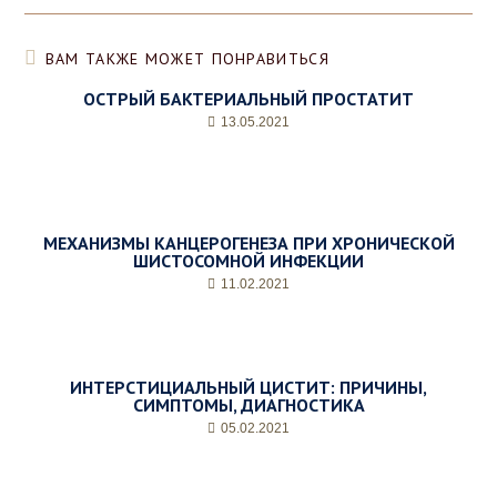
а
,
д
ВАМ ТАКЖЕ МОЖЕТ ПОНРАВИТЬСЯ
е
н
ОСТРЫЙ БАКТЕРИАЛЬНЫЙ ПРОСТАТИТ
ь
13.05.2021
и
ж
е
л
а
е
МЕХАНИЗМЫ КАНЦЕРОГЕНЕЗА ПРИ ХРОНИЧЕСКОЙ
м
ШИСТОСОМНОЙ ИНФЕКЦИИ
о
11.02.2021
е
в
р
е
м
ИНТЕРСТИЦИАЛЬНЫЙ ЦИСТИТ: ПРИЧИНЫ,
СИМПТОМЫ, ДИАГНОСТИКА
я
п
05.02.2021
р
и
е