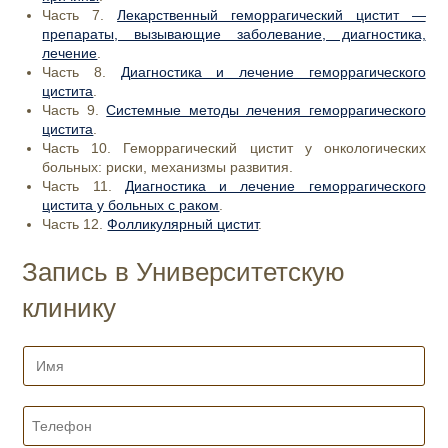
Часть 7.
Лекарственный геморрагический цистит —
препараты, вызывающие заболевание, диагностика,
лечение
.
Часть 8.
Диагностика и лечение геморрагического
цистита
.
Часть 9.
Системные методы лечения геморрагического
цистита
.
Часть 10. Геморрагический цистит у онкологических
больных: риски, механизмы развития.
Часть 11.
Диагностика и лечение геморрагического
цистита у больных с раком
.
Часть 12.
Фолликулярный цистит
.
Запись в Университетскую
клинику
И
м
я
*
Т
е