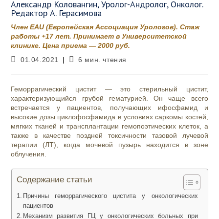
Александр Коловангин, Уролог-Андролог, Онколог.
Редактор А. Герасимова
Член EAU (Европейская Ассоциация Урологов). Стаж
работы +17 лет. Принимает в Университетской
клинике. Цена приема — 2000 руб.
Запись
Время
01.04.2021
6 мин. чтения
опубликована:
чтения:
Геморрагический цистит — это стерильный цистит,
характеризующийся грубой гематурией. Он чаще всего
встречается у пациентов, получающих ифосфамид и
высокие дозы циклофосфамида в условиях саркомы костей,
мягких тканей и трансплантации гемопоэтических клеток, а
также в качестве поздней токсичности тазовой лучевой
терапии (ЛТ), когда мочевой пузырь находится в зоне
облучения.
Содержание статьи
Причины геморрагического цистита у онкологических
пациентов
Механизм развития ГЦ у онкологических больных при