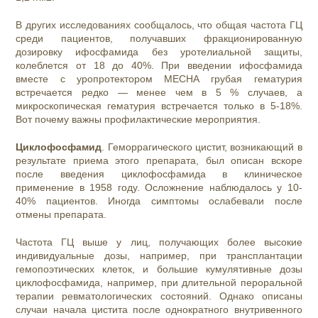
В других исследованиях сообщалось, что общая частота ГЦ
среди пациентов, получавших фракционированную
дозировку ифосфамида без уротелиальной защиты,
колеблется от 18 до 40%. При введении ифосфамида
вместе с уропротектором МЕСНА грубая гематурия
встречается редко — менее чем в 5 % случаев, а
микроскопическая гематурия встречается только в 5-18%.
Вот почему важны профилактические мероприятия.
Циклофосфамид
. Геморрагического цистит, возникающий в
результате приема этого препарата, был описан вскоре
после введения циклофосфамида в клиническое
применение в 1958 году. Осложнение наблюдалось у 10-
40% пациентов. Иногда симптомы ослабевали после
отмены препарата.
Частота ГЦ выше у лиц, получающих более высокие
индивидуальные дозы, например, при трансплантации
гемопоэтических клеток, и большие кумулятивные дозы
циклофосфамида, например, при длительной пероральной
терапии ревматологических состояний. Однако описаны
случаи начала цистита после однократного внутривенного