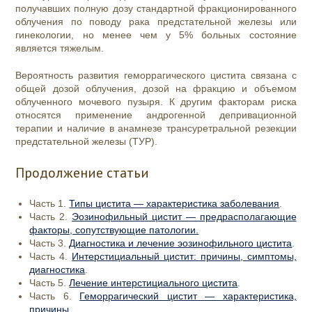
получавших полную дозу стандартной фракционированного
облучения по поводу рака предстательной железы или
гинекологии, но менее чем у 5% больных состояние
является тяжелым.
Вероятность развития геморрагического цистита связана с
общей дозой облучения, дозой на фракцию и объемом
облученного мочевого пузыря. К другим факторам риска
относятся применение андрогенной депривационной
терапии и наличие в анамнезе трансуретральной резекции
предстательной железы (ТУР).
Продолжение статьи
Часть 1.
Типы цистита — характеристика заболевания
.
Часть 2.
Эозинофильный цистит — предрасполагающие
факторы, сопутствующие патологии.
Часть 3.
Диагностика и лечение эозинофильного цистита
.
Часть 4.
Интерстициальный цистит: причины, симптомы,
диагностика
.
Часть 5.
Лечение интерстициального цистита
.
Часть 6.
Геморрагический цистит — характеристика,
причины
.