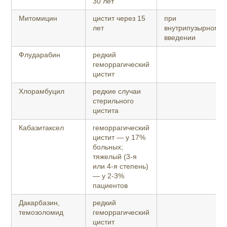
30 лет
Митомицин
цистит через 15
при
лет
внутрипузырном
введении
Флударабин
редкий
геморрагический
цистит
Хлорамбуцил
редкие случаи
стерильного
цистита
Кабазитаксел
геморрагический
цистит — у 17%
больных;
тяжелый (3-я
или 4-я степень)
— у 2-3%
пациентов
Дакарбазин,
редкий
темозоломид
геморрагический
цистит