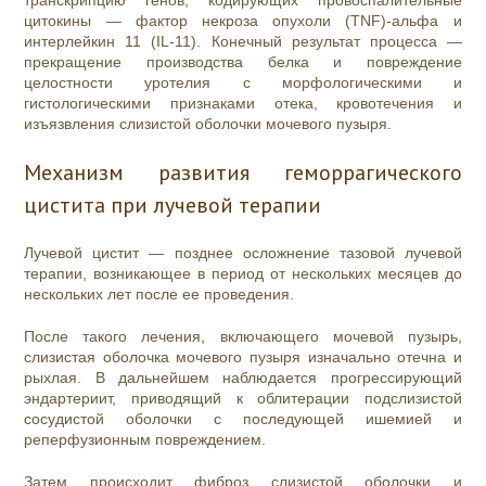
транскрипцию генов, кодирующих провоспалительные
цитокины — фактор некроза опухоли (TNF)-альфа и
интерлейкин 11 (IL-11). Конечный результат процесса —
прекращение производства белка и повреждение
целостности уротелия с морфологическими и
гистологическими признаками отека, кровотечения и
изъязвления слизистой оболочки мочевого пузыря.
Механизм развития геморрагического
цистита при лучевой терапии
Лучевой цистит — позднее осложнение тазовой лучевой
терапии, возникающее в период от нескольких месяцев до
нескольких лет после ее проведения.
После такого лечения, включающего мочевой пузырь,
слизистая оболочка мочевого пузыря изначально отечна и
рыхлая. В дальнейшем наблюдается прогрессирующий
эндартериит, приводящий к облитерации подслизистой
сосудистой оболочки с последующей ишемией и
реперфузионным повреждением.
Затем происходит фиброз слизистой оболочки и