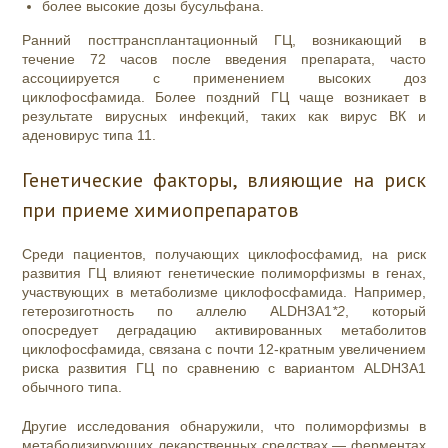
более высокие дозы бусульфана.
Ранний посттрансплантационный ГЦ, возникающий в
течение 72 часов после введения препарата, часто
ассоциируется с применением высоких доз
циклофосфамида. Более поздний ГЦ чаще возникает в
результате вирусных инфекций, таких как вирус ВК и
аденовирус типа 11.
Генетические факторы, влияющие на риск
при приеме химиопрепаратов
Среди пациентов, получающих циклофосфамид, на риск
развития ГЦ влияют генетические полиморфизмы в генах,
участвующих в метаболизме циклофосфамида. Например,
гетерозиготность по аллелю ALDH3A1
*2
, который
опосредует деградацию активированных метаболитов
циклофосфамида, связана с почти 12-кратным увеличением
риска развития ГЦ по сравнению с
вариантом ALDH3A1
обычного типа.
Другие исследования обнаружили, что полиморфизмы в
метаболизирующих лекарственных средствах — ферментах