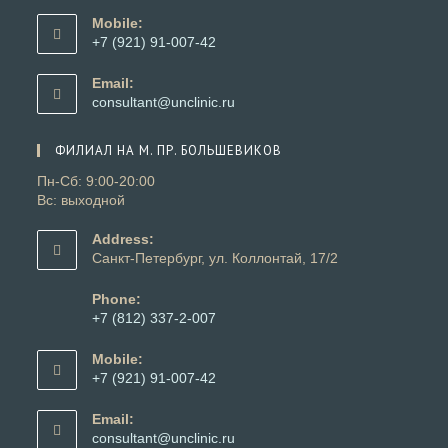
в
Mobile:
вашем
+7 (921) 91-007-42
приложении
Откроется
в
Email:
вашем
Откроется
consultant@unclinic.ru
приложении
в
вашем
ФИЛИАЛ НА М. ПР. БОЛЬШЕВИКОВ
приложении
Пн-Сб: 9:00-20:00
Вс: выходной
Address:
Санкт-Петербург, ул. Коллонтай, 17/2
Phone:
+7 (812) 337-2-007
Откроется
в
Mobile:
вашем
+7 (921) 91-007-42
приложении
Откроется
в
Email:
вашем
Откроется
consultant@unclinic.ru