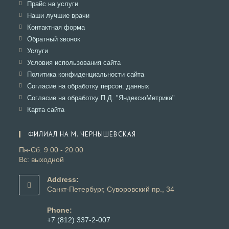
в
Откроется
Прайс на услуги
вкладке
новой
в
Откроется
Наши лучшие врачи
вкладке
новой
в
Откроется
Контактная форма
вкладке
новой
в
Откроется
Обратный звонок
вкладке
новой
в
Откроется
Услуги
вкладке
новой
в
Откроется
Условия использования сайта
вкладке
новой
в
Откроется
Политика конфиденциальности сайта
вкладке
новой
в
Откроется
Согласие на обработку персон. данных
вкладке
новой
в
Откроется
Согласие на обработку П.Д. "ЯндексюМетрика"
вкладке
новой
в
Откроется
Карта сайта
вкладке
новой
в
вкладке
новой
ФИЛИАЛ НА М. ЧЕРНЫШЕВСКАЯ
вкладке
Пн-Сб: 9:00 - 20:00
Вс: выходной
Address:
Санкт-Петербург, Суворовский пр., 34
Phone:
+7 (812) 337-2-007
Откроется