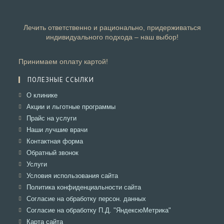
Лечить ответственно и рационально, придерживаться
индивидуального подхода – наш выбор!
Принимаем оплату картой!
ПОЛЕЗНЫЕ ССЫЛКИ
Откроется
О клинике
в
Откроется
Акции и льготные программы
новой
в
Откроется
Прайс на услуги
вкладке
новой
в
Откроется
Наши лучшие врачи
вкладке
новой
в
Откроется
Контактная форма
вкладке
новой
в
Откроется
Обратный звонок
вкладке
новой
в
Откроется
Услуги
вкладке
новой
в
Откроется
Условия использования сайта
вкладке
новой
в
Откроется
Политика конфиденциальности сайта
вкладке
новой
в
Откроется
Согласие на обработку персон. данных
вкладке
новой
в
Откроется
Согласие на обработку П.Д. "ЯндексюМетрика"
вкладке
новой
в
Откроется
Карта сайта