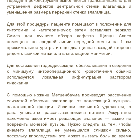
Передняя реконструкция выполняется трансвагинально для
устранения дефектов центральной стенки влагалища и
уменьшения размера передней стенки влагалища.
Для этой процедуры пациента помещают в положение для
литотомии и катетеризируют, затем вставляют зеркало
Симса для лучшего обзора дефекта. Щипцы Алиса
помещают по средней линии передней стенки на 1 см
проксимальнее уретры и еще два щипца с каждой стороны
рядом с шейкой матки или влагалищной манжетой.
Для достижения гидродиссекции, обезболивания и сведения
к минимуму интраоперационного кровотечения обычно
используется локальная инфильтрация раствором
лидокаина.
С помощью ножниц Метценбаума производят рассечение
слизистой оболочки влагалища от подлежащей пузырно-
влагалищной фасции. Излишки слизистой удаляются, а
рана ушивается рассасывающимися нитями. Аккуратное
наложение швов имеет решающее значение — важно не
повредить мочевой пузырь. Нужно следить за тем, чтобы
диаметр влагалища не уменьшался слишком сильно,
поскольку впоследствии это может вызвать боль во время