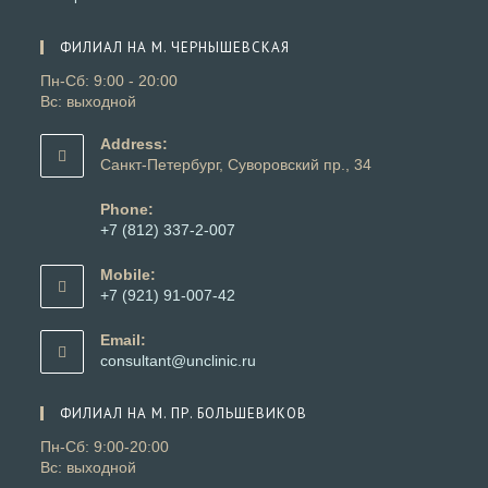
вкладке
новой
в
вкладке
новой
ФИЛИАЛ НА М. ЧЕРНЫШЕВСКАЯ
вкладке
Пн-Сб: 9:00 - 20:00
Вс: выходной
Address:
Санкт-Петербург, Суворовский пр., 34
Phone:
+7 (812) 337-2-007
Откроется
в
Mobile:
вашем
+7 (921) 91-007-42
приложении
Откроется
в
Email:
вашем
Откроется
consultant@unclinic.ru
приложении
в
вашем
ФИЛИАЛ НА М. ПР. БОЛЬШЕВИКОВ
приложении
Пн-Сб: 9:00-20:00
Вс: выходной