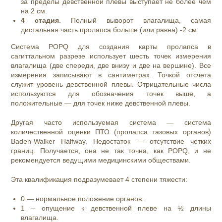
за пределы девственной плевы выступает не более чем
на 2 см.
4 стадия
. Полный выворот влагалища, самая
дистальная часть пролапса больше (или равна) -2 см.
Система POPQ для создания карты пролапса в
сагиттальном разрезе использует шесть точек измерения
влагалища (две спереди, две внизу и две на вершине). Все
измерения записывают в сантиметрах. Точкой отсчета
служит уровень девственной плевы. Отрицательные числа
используются для обозначения точек выше, а
положительные — для точек ниже девственной плевы.
Другая часто используемая система — система
количественной оценки ПТО (пролапса тазовых органов)
Baden-Walker Halfway. Недостаток — отсутствие четких
границ. Получается, она не так точна, как POPQ, и не
рекомендуется ведущими медицинскими обществами.
Эта квалификация подразумевает 4 степени тяжести:
0 — нормальное положение органов.
1 – опущение к девственной плеве на ½ длины
влагалища.