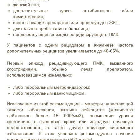
женский пол;
дополнительные курсы антибиотиков и/или
химиотерапии;
использование препаратов или процедур для ЖКТ;
длительное пребывание в больнице;
предшествующие эпизоды рецидивирующего ПМК.
У пациентов с одним рецидивом в анамнезе частота
дополнительных рецидивов увеличивается до 40-65%.
Первый эпизод рецидивирующего ПМК, вызванного
клостридиями, обычно лечат препаратом,
использовавшимся изначально:
либо пероральным метронидазолом;
либо пероральным ванкомицином.
Исключение из этой рекомендации – маркеры нарастающей
тяжести заболевания, включая лейкоцитоз (количество
лейкоцитов более 15 000/мм
3
), повышение уровня
креатинина в сыворотке крови или исходную почечную
недостаточность, а также другие признаки системного
заболевания. В этих условиях рекомендуется лечение
пероральным ванкомицином (500 мг/сут).