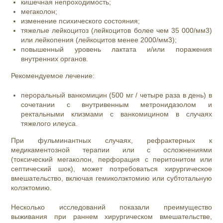
кишечная непроходимость;
мегаколон;
изменение психического состояния;
тяжелые лейкоцитоз (лейкоцитов более чем 35 000/мм
3
)
или лейкопения (лейкоцитов менее 2000/мм
3
);
повышенный уровень лактата и/или поражения
внутренних органов.
Рекомендуемое лечение:
пероральный ванкомицин (500 мг / четыре раза в день) в
сочетании с внутривенным метронидазолом и
ректальными клизмами с ванкомицином в случаях
тяжелого илеуса.
При фульминантных случаях, рефрактерных к
медикаментозной терапии или с осложнениями
(токсический мегаколон, перфорация с перитонитом или
септический шок), может потребоваться хирургическое
вмешательство, включая гемиколэктомию или субтотальную
колэктомию.
Несколько исследований показали преимущество
выживания при раннем хирургическом вмешательстве,