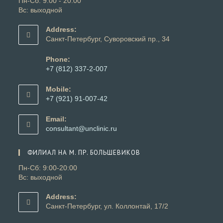
Пн-Сб: 9:00 - 20:00
Вс: выходной
Address:
Санкт-Петербург, Суворовский пр., 34
Phone:
+7 (812) 337-2-007
Откроется
в
Mobile:
вашем
+7 (921) 91-007-42
приложении
Откроется
в
Email:
вашем
Откроется
consultant@unclinic.ru
приложении
в
вашем
ФИЛИАЛ НА М. ПР. БОЛЬШЕВИКОВ
приложении
Пн-Сб: 9:00-20:00
Вс: выходной
Address:
Санкт-Петербург, ул. Коллонтай, 17/2