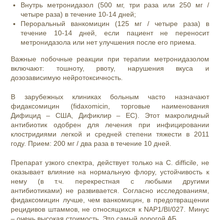
Внутрь метронидазол (500 мг, три раза или 250 мг /
четыре раза) в течение 10-14 дней;
Пероральный ванкомицин (125 мг / четыре раза) в
течение 10-14 дней, если пациент не переносит
метронидазола или нет улучшения после его приема.
Важные побочные реакции при терапии метронидазолом
включают: тошноту, рвоту, нарушения вкуса и
дозозависимую нейротоксичность.
В зарубежных клиниках больным часто назначают
фидаксомицин (fidaxomicin, торговые наименования
Дифицид – США, Дификлир – ЕС). Этот макролидный
антибиотик одобрен для лечения при инфицировании
клостридиями легкой и средней степени тяжести в 2011
году. Прием: 200 мг / два раза в течение 10 дней.
Препарат узкого спектра, действует только на C. difficile, не
оказывает влияние на нормальную флору, устойчивость к
нему (в т.ч. перекрестная с любыми другими
антибиотиками) не развивается. Согласно исследованиям,
фидаксомицин лучше, чем ванкомицин, в предотвращении
рецидивов штаммов, не относящихся к NAP1/BI/027. Минус
– очень высокая стоимость. Это самый дорогой АБ.