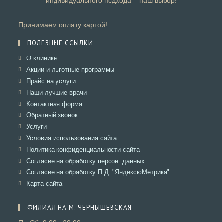
индивидуального подхода – наш выбор!
Принимаем оплату картой!
ПОЛЕЗНЫЕ ССЫЛКИ
Откроется
О клинике
в
Откроется
Акции и льготные программы
новой
в
Откроется
Прайс на услуги
вкладке
новой
в
Откроется
Наши лучшие врачи
вкладке
новой
в
Откроется
Контактная форма
вкладке
новой
в
Откроется
Обратный звонок
вкладке
новой
в
Откроется
Услуги
вкладке
новой
в
Откроется
Условия использования сайта
вкладке
новой
в
Откроется
Политика конфиденциальности сайта
вкладке
новой
в
Откроется
Согласие на обработку персон. данных
вкладке
новой
в
Откроется
Согласие на обработку П.Д. "ЯндексюМетрика"
вкладке
новой
в
Откроется
Карта сайта
вкладке
новой
в
вкладке
новой
ФИЛИАЛ НА М. ЧЕРНЫШЕВСКАЯ
вкладке