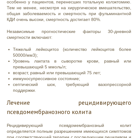
особенно у пациентов, перенесших тотальную колэктомию.
Тем не менее, несмотря на хирургическое вмешательство,
общая заболеваемость и смертность при фульминантной
КДИ очень высоки, смертность достигает 80%.
Независимые прогностические факторы 30-дневной
смертности включают:
Тяжелый лейкоцитоз (количество лейкоцитов более
50000/мм
3
);
Уровень лактата в сыворотке крови, равный или
превышающий 5 ммоль/л;
возраст, равный или превышающий 75 лет;
иммуносупрессивное состояние;
септический шок, требующий вазопрессорной
поддержки.
Лечение рецидивирующего
псевдомембранозного колита
Рецидивирующий псевдомембранозный колит
определяется полным разрешением имеющихся симптомов
при соответствующей терапии с последующим рецидивом и