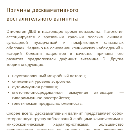
Причины десквамативного
воспалительного вагинита
Этиология ДВВ в настоящее время неизвестна. Патология
ассоциируется с эрозивным красным плоским лишаем,
вульгарной пузырчаткой и пемфигоидом слизистых
оболочек. Недавно на основании клинических наблюдений и
историй болезни пациентов в качестве причины его
развития предположили дефицит витамина D. Другие
теории следующие:
неустановленный микробный патоген;
сниженный уровень эстрогена;
аутоиммунная реакция;
клеточно-опосредованная иммунная активация —
гипериммунное расстройство;
генетическая предрасположенность.
Скорее всего, десквамативный вагинит представляет собой
гетерогенную группу заболеваний с общими клиническими и
микроскопическими характеристиками. Большинство
специалистов сходятся во мнении, что это состояние