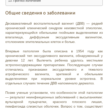
Прогноз излечения
Общие сведения о заболевании
Десквамативный воспалительный вагинит (ДВВ) — редкий
хронический клинический синдром неизвестной этиологии,
характеризующийся обильными гнойными выделениями из
влагалища, диффузным экссудативным вагинитом,
отслоением эпителиальных клеток и болью.
Впервые патология была описана в 1954 году как
хронический тип экссудативного вагинита, обнаруженный у
девочки 12 лет. Вылечить ребенка удалось местными
эстрогенсодержащими препаратами. Последующие случаи
отличались признаками экссудативного и тяжелого
атрофического вагинита, эритемой и обильными
выделениями при нормальном уровне эстрогена. В
отдельных случаях течение ДВВ напоминало дерматоз.
Позже ученые установили, что особенности этой патологии
— результат неинфекционных заболеваний с высыпаниями:
вульгарной пузырчатки, красного плоского лишая,
пемфигоида слизистых оболочек. Вопрос о том, существует