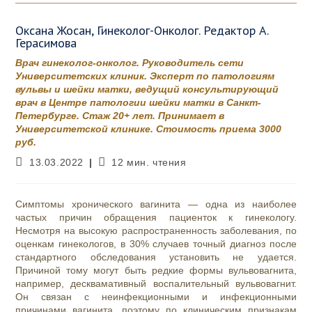
Оксана Жосан, Гинеколог-Онколог. Редактор А.
Герасимова
Врач гинеколог-онколог. Руководитель сети
Университетских клиник. Эксперт по патологиям
вульвы и шейки матки, ведущий консультирующий
врач в Центре патологии шейки матки в Санкт-
Петербурге. Стаж 20+ лет. Принимает в
Университетской клинике. Стоимость приема 3000
руб.
Запись
Время
13.03.2022
12 мин. чтения
опубликована:
чтения:
Симптомы хронического вагинита — одна из наиболее
частых причин обращения пациенток к гинекологу.
Несмотря на высокую распространенность заболевания, по
оценкам гинекологов, в 30% случаев точный диагноз после
стандартного обследования установить не удается.
Причиной тому могут быть редкие формы вульвовагнита,
например, десквамативный воспалительный вульвовагнит.
Он связан с неинфекционными и инфекционными
причинами вагинита, поэтому по клиническим признакам