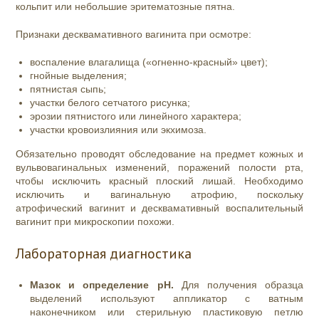
кольпит или небольшие эритематозные пятна.
Признаки десквамативного вагинита при осмотре:
воспаление влагалища («огненно-красный» цвет);
гнойные выделения;
пятнистая сыпь;
участки белого сетчатого рисунка;
эрозии пятнистого или линейного характера;
участки кровоизлияния или экхимоза.
Обязательно проводят обследование на предмет кожных и
вульвовагинальных изменений, поражений полости рта,
чтобы исключить красный плоский лишай. Необходимо
исключить и вагинальную атрофию, поскольку
атрофический вагинит и десквамативный воспалительный
вагинит при микроскопии похожи.
Лабораторная диагностика
Мазок и определение pH.
Для получения образца
выделений используют аппликатор с ватным
наконечником или стерильную пластиковую петлю