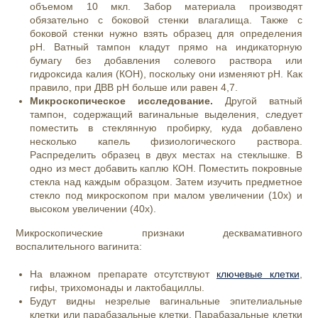
объемом 10 мкл. Забор материала производят
обязательно с боковой стенки влагалища. Также с
боковой стенки нужно взять образец для определения
рН. Ватный тампон кладут прямо на индикаторную
бумагу без добавления солевого раствора или
гидроксида калия (КОН), поскольку они изменяют рН. Как
правило, при ДВВ pH больше или равен 4,7.
Микроскопическое исследование.
Другой ватный
тампон, содержащий вагинальные выделения, следует
поместить в стеклянную пробирку, куда добавлено
несколько капель физиологического раствора.
Распределить образец в двух местах на стеклышке. В
одно из мест добавить каплю КОН. Поместить покровные
стекла над каждым образцом. Затем изучить предметное
стекло под микроскопом при малом увеличении (10x) и
высоком увеличении (40x).
Микроскопические признаки десквамативного
воспалительного вагинита:
На влажном препарате отсутствуют
ключевые клетки
,
гифы, трихомонады и лактобациллы.
Будут видны незрелые вагинальные эпителиальные
клетки или парабазальные клетки. Парабазальные клетки