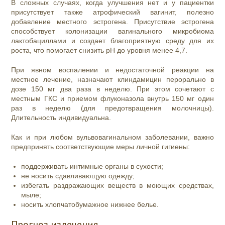
В сложных случаях, когда улучшения нет и у пациентки
присутствует также атрофический вагинит, полезно
добавление местного эстрогена. Присутствие эстрогена
способствует колонизации вагинального микробиома
лактобациллами и создает благоприятную среду для их
роста, что помогает снизить рН до уровня менее 4,7.
При явном воспалении и недостаточной реакции на
местное лечение, назначают клиндамицин перорально в
дозе 150 мг два раза в неделю. При этом сочетают с
местным ГКС и приемом флуконазола внутрь 150 мг один
раз в неделю (для предотвращения молочницы).
Длительность индивидуальна.
Как и при любом вульвовагинальном заболевании, важно
предпринять соответствующие меры личной гигиены:
поддерживать интимные органы в сухости;
не носить сдавливающую одежду;
избегать раздражающих веществ в моющих средствах,
мыле;
носить хлопчатобумажное нижнее белье.
Прогноз излечения