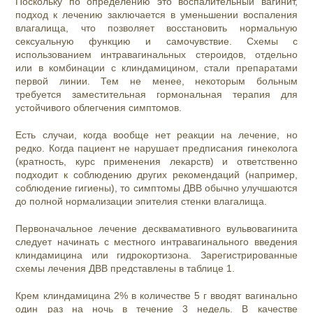
Поскольку по определению это воспалительный вагинит,
подход к лечению заключается в уменьшении воспаления
влагалища, что позволяет восстановить нормальную
сексуальную функцию и самочувствие. Схемы с
использованием интравагинальных стероидов, отдельно
или в комбинации с клиндамицином, стали препаратами
первой линии. Тем не менее, некоторым больным
требуется заместительная гормональная терапия для
устойчивого облегчения симптомов.
Есть случаи, когда вообще нет реакции на лечение, но
редко. Когда пациент не нарушает предписания гинеколога
(кратность, курс применения лекарств) и ответственно
подходит к соблюдению других рекомендаций (например,
соблюдение гигиены), то симптомы ДВВ обычно улучшаются
до полной нормализации эпителия стенки влагалища.
Первоначальное лечение десквамативного вульвовагинита
следует начинать с местного интравагинального введения
клиндамицина или гидрокортизона. Зарегистрированные
схемы лечения ДВВ представлены в таблице 1.
Крем клиндамицина 2% в количестве 5 г вводят вагинально
один раз на ночь в течение 3 недель. В качестве