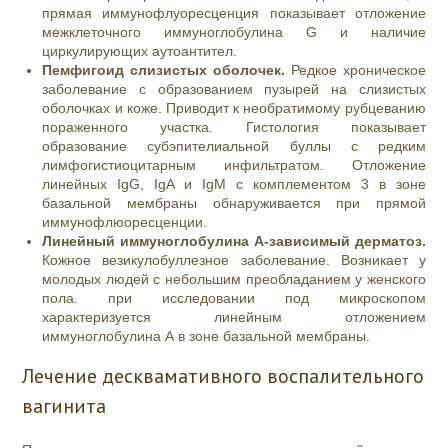
прямая иммунофлуоресценция показывает отложение
межклеточного иммуноглобулина G и наличие
циркулирующих аутоантител.
Пемфигоид слизистых оболочек.
Редкое хроническое
заболевание с образованием пузырей на слизистых
оболочках и коже. Приводит к необратимому рубцеванию
пораженного участка. Гистология показывает
образование субэпителиальной буллы с редким
лимфогистиоцитарным инфильтратом. Отложение
линейных IgG, IgA и IgM с комплементом 3 в зоне
базальной мембраны обнаруживается при прямой
иммунофлюоресценции.
Линейный иммуноглобулина А-зависимый дерматоз.
Кожное везикулобуллезное заболевание. Возникает у
молодых людей с небольшим преобладанием у женского
пола. при исследовании под микроскопом
характеризуется линейным отложением
иммуноглобулина А в зоне базальной мембраны.
Лечение десквамативного воспалительного
вагинита