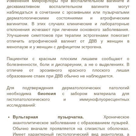
Изменения микрофлоры при воспалительном вагините и
десквамативном воспалительном вагините могут
наблюдаться в сочетании с эрозивными или пузырчатыми
дерматологическими состояниями и атрофическим
вагинитом. В этих случаях клинические и лабораторные
отклонения исчезают при лечении основного заболевания.
Улучшение симптомов при терапии эстрогенами помогает
отличить атрофический вагинит от ДВВ у женщин в
менопаузе и у женщин с дефицитом эстрогена.
Пациентки с красным плоским лишаем сообщают о
болезненности, боли и диспареунии, а не о выделениях. В
отличие от эрозивного красного плоского лишая
образование спаек при ДВВ обычно не наблюдается.
Для подтверждения дерматологических патологий
необходима
биопсия
с забором материала для
гистопатологического и иммунофлуоресцентных
исследований:
Вульгарная пузырчатка.
Хроническое
акантолитическое заболевание с образованием пузырей.
Обычно вначале проявляется на слизистых оболочках.
Имеет характерный гистологический вид акантолиза, а