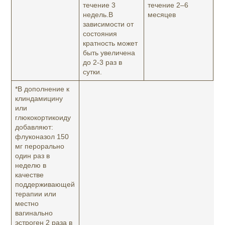
течение 3
течение 2–6
недель.В
месяцев
зависимости от
состояния
кратность может
быть увеличена
до 2-3 раз в
сутки.
*В дополнение к
клиндамицину
или
глюкокортикоиду
добавляют:
флуконазол 150
мг перорально
один раз в
неделю в
качестве
поддерживающей
терапии или
местно
вагинально
эстроген 2 раза в