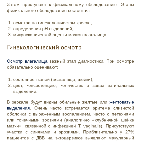
Затем приступают к физикальному обследованию. Этапы
физикального обследования состоят из:
осмотра на гинекологическом кресле;
определения рН выделений;
микроскопической оценки мазков влагалища.
Гинекологический осмотр
Осмотр влагалища
важный этап диагностики. При осмотре
обязательно оценивают:
состояние тканей (влагалища, шейки);
цвет, консистенцию, количество и запах вагинальных
выделений.
В зеркале будут видны обильные желтые или
желтоватые
выделения
. Очень часто встречается эритема слизистой
оболочки с выраженным воспалением, часто с петехиями
или точечными эрозиями (аналогично «клубничной шейке
матки», связанной с инфекцией T. vaginalis). Присутствуют
участки с синяками и эрозиями. Приблизительно у 27%
пациентов с ДВВ на эктоцервиксе выявляют макулярный