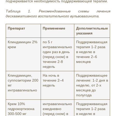
подчеркивается необходимость поддерживающей терапии.
Таблица 1. Рекомендованные схемы лечения
десквамативного воспалительного вульвовагинита.
Препарат
Применение
Дополнительные
указания
Клиндамицин 2%
по 5 г
Поддерживающая
крем
интравагинально
терапия 1-2 раза
один раз в день
в неделю в
(перед сном) в
течение 2–6
течение 2-8
месяцев
недель
Клиндамицин,
На ночь в
Поддерживающее
суппозитории 200
течение 2–4
лечение: 1-2 дня в
мг
недель
неделю, от 2-х
интравагинально
месяцев до
полугода
Крем 10%
интравагинально
Поддерживающая
гидрокортизона
ежедневно
терапия 1-2 раза
300-500 мг
(перед сном) в
в неделю в