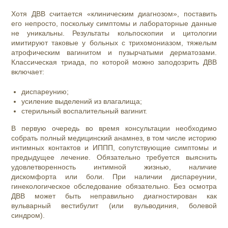
Хотя ДВВ считается «клиническим диагнозом», поставить
его непросто, поскольку симптомы и лабораторные данные
не уникальны. Результаты кольпоскопии и цитологии
имитируют таковые у больных с трихомониазом, тяжелым
атрофическим вагинитом и пузырчатыми дерматозами.
Классическая триада, по которой можно заподозрить ДВВ
включает:
диспареунию;
усиление выделений из влагалища;
стерильный воспалительный вагинит.
В первую очередь во время консультации необходимо
собрать полный медицинский анамнез, в том числе историю
интимных контактов и ИППП, сопутствующие симптомы и
предыдущее лечение. Обязательно требуется выяснить
удовлетворенность интимной жизнью, наличие
дискомфорта или боли. При наличии диспареунии,
гинекологическое обследование обязательно. Без осмотра
ДВВ может быть неправильно диагностирован как
вульварный вестибулит (или вульводиния, болевой
синдром).