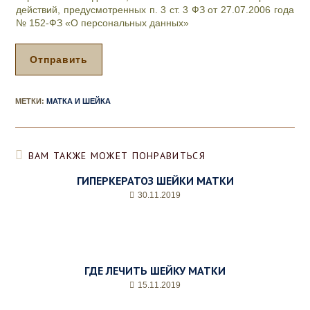
р
я
действий, предусмотренных п. 3 ст. 3 ФЗ от 27.07.2006 года
о
п
№ 152-ФЗ «О персональных данных»
с
р
*
и
е
Отправить
м
а
*
МЕТКИ
:
МАТКА И ШЕЙКА
ВАМ ТАКЖЕ МОЖЕТ ПОНРАВИТЬСЯ
ГИПЕРКЕРАТОЗ ШЕЙКИ МАТКИ
30.11.2019
ГДЕ ЛЕЧИТЬ ШЕЙКУ МАТКИ
15.11.2019