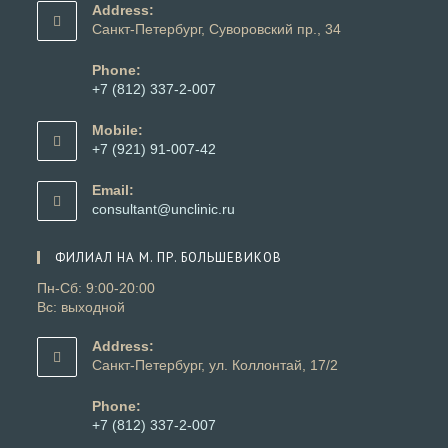
Address:
Санкт-Петербург, Суворовский пр., 34
Phone:
+7 (812) 337-2-007
Откроется
в
Mobile:
вашем
+7 (921) 91-007-42
приложении
Откроется
в
Email:
вашем
Откроется
consultant@unclinic.ru
приложении
в
вашем
ФИЛИАЛ НА М. ПР. БОЛЬШЕВИКОВ
приложении
Пн-Сб: 9:00-20:00
Вс: выходной
Address:
Санкт-Петербург, ул. Коллонтай, 17/2
Phone:
+7 (812) 337-2-007
Откроется