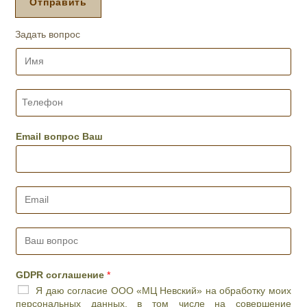
Отправить
е
д
Задать вопрос
у
р
И
а
м
,
я
д
*
Т
е
е
н
л
ь
е
Email вопрос Ваш
и
ф
ж
о
е
н
л
*
E
а
m
е
a
м
i
В
о
l
а
е
*
ш
в
в
р
GDPR соглашение
*
о
е
Я даю согласие ООО «МЦ Невский» на обработку моих
п
м
персональных данных, в том числе на совершение