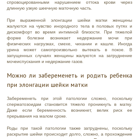
спровоцированными нарушением оттока крови через
длинную узкую шеечную маточную часть.
При выраженной
элонгации шейки матки
женщины
жалуются на чувство инородного тела в половых путях и
дискомфорт во время интимной близости. При тяжелой
форме болезни возникает недержание мочи при
физических нагрузках, смехе, чихании и кашле. Иногда
урина может самопроизвольно вытекать в покое. В
запущенных случаях женщины жалуются на затруднение
мочеиспускания и недержание газов.
Можно ли забеременеть и родить ребенка
при элонгации шейки матки
Забеременеть при этой патологии сложно, поскольку
сперматозоидам становится тяжело проникнуть в матку.
Даже если беременность возникнет, велик риск ее
прерывания на малом сроке.
Роды при такой патологии также затруднены, поскольку
раскрытие шейки происходит долго, сложно, а прохождение