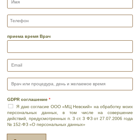
м
я
*
Т
е
л
е
приема время Врач
ф
о
н
*
E
m
a
i
В
l
р
*
а
ч
GDPR соглашение
*
и
Я даю согласие ООО «МЦ Невский» на обработку моих
л
персональных данных, в том числе на совершение
и
действий, предусмотренных п. 3 ст. 3 ФЗ от 27.07.2006 года
п
№ 152-ФЗ «О персональных данных»
р
о
ц