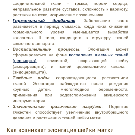
соединительной ткани – грыжи, пороки сердца,
неправильное развитие суставов, склонность к варикозу,
растяжки на коже, искривление позвоночника.
Гормональный дисбаланс
. Заболевание часто
развивается в период климакса, когда из-за снижения
гормонального уровня уменьшается выработка
коллагена III типа, входящего в структуру тканей
связочного аппарата.
Воспалительные процессы
.
Элонгация
может
сформироваться на фоне
воспаления шеечных тканей
(цервицита)
, слизистой, покрывающей
шейку
(экзоцервицита), и тканей цервикального канала
(эндоцервицита).
Тяжёлые роды
, сопровождающиеся растяжением
тканей. Элонгация наблюдается после рождения
крупных детей, многоплодной беременности,
применения при родовспоможении акушерского
инструментария.
Значительные физические нагрузки
. Поднятие
тяжестей способствует увеличению внутрибрюшного
давления и растяжению тканей шейки матки.
Как возникает элонгация шейки матки