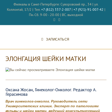
Перейти
Филиалы в Санкт-Петербурге: Суворовский пр., 34 | ул.
к
Коллонтай, 17/2 | Тел.
+7 (812) 337-2-007
|
+7 (921)-91-007-42
|
содержимому
Пн.-Сб. 9-00 - 20-00 | ВС. выходной
ЗАПИСАТЬСЯ
ЭЛОНГАЦИЯ ШЕЙКИ МАТКИ
Оксана Жосан, Гинеколог-Онколог. Редактор А.
Герасимова
Врач гинеколог-онколог. Руководитель сети
Университетских клиник. Эксперт по патологиям
вульвы и шейки матки, ведущий консультирующий