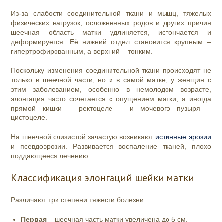
Из-за слабости соединительной ткани и мышц, тяжелых
физических нагрузок, осложненных родов и других причин
шеечная область матки удлиняется, истончается и
деформируется. Её нижний отдел становится крупным –
гипертрофированным, а верхний – тонким.
Поскольку изменения соединительной ткани происходят не
только в шеечной части, но и в самой матке, у женщин с
этим заболеванием, особенно в немолодом возрасте,
элонгация часто сочетается с опущением матки
, а иногда
прямой кишки –
ректоцеле
– и мочевого пузыря –
цистоцеле.
На шеечной слизистой зачастую возникают
истинные эрозии
и псевдоэрозии. Развивается воспаление тканей, плохо
поддающееся лечению.
Классификация элонгаций шейки матки
Различают три степени тяжести болезни:
Первая
– шеечная часть матки увеличена до 5 см.