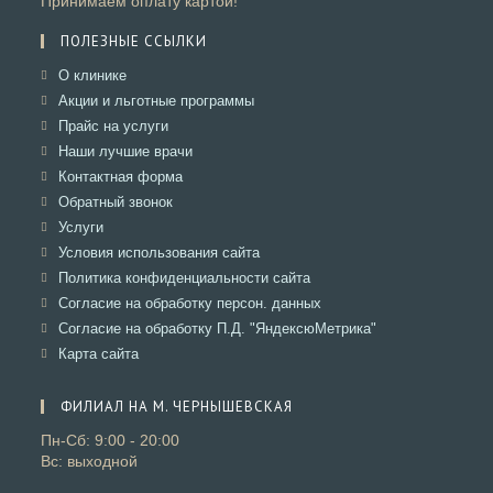
Принимаем оплату картой!
ПОЛЕЗНЫЕ ССЫЛКИ
Откроется
О клинике
в
Откроется
Акции и льготные программы
новой
в
Откроется
Прайс на услуги
вкладке
новой
в
Откроется
Наши лучшие врачи
вкладке
новой
в
Откроется
Контактная форма
вкладке
новой
в
Откроется
Обратный звонок
вкладке
новой
в
Откроется
Услуги
вкладке
новой
в
Откроется
Условия использования сайта
вкладке
новой
в
Откроется
Политика конфиденциальности сайта
вкладке
новой
в
Откроется
Согласие на обработку персон. данных
вкладке
новой
в
Откроется
Согласие на обработку П.Д. "ЯндексюМетрика"
вкладке
новой
в
Откроется
Карта сайта
вкладке
новой
в
вкладке
новой
ФИЛИАЛ НА М. ЧЕРНЫШЕВСКАЯ
вкладке
Пн-Сб: 9:00 - 20:00
Вс: выходной