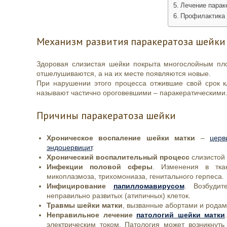
Лечение парак
Профилактика
Механизм развития паракератоза шейки
Здоровая слизистая шейки покрыта многослойным пло
отшелушиваются, а на их месте появляются новые.
При нарушении этого процесса отжившие свой срок к
называют частично ороговевшими – паракератическими. 
Причины паракератоза шейки
Хроническое воспаление шейки матки
–
церв
эндоцервицит
.
Хронический воспалительный процесс
слизистой
Инфекции половой сферы
. Изменения в тк
микоплазмоза, трихомониаза, генитального герпеса.
Инфицирование
папилломавирусом
. Возбудит
неправильно развитых (атипичных) клеток.
Травмы шейки матки
, вызванные абортами и родам
Неправильное лечение
патологий шейки матки
электрическим током. Патология может возникнут