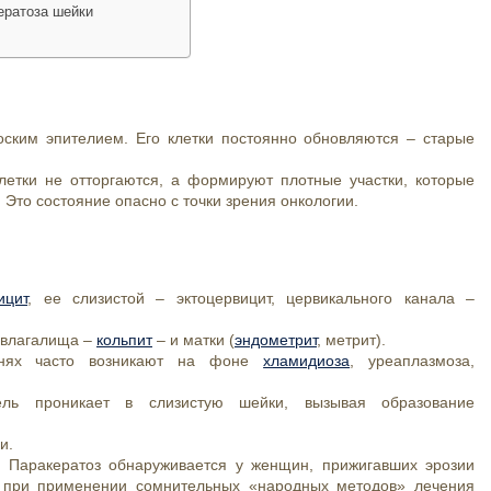
ератоза шейки
ским эпителием. Его клетки постоянно обновляются – старые
летки не отторгаются, а формируют плотные участки, которые
Это состояние опасно с точки зрения онкологии.
ицит
, ее слизистой – эктоцервицит, цервикального канала –
 влагалища –
кольпит
– и матки (
эндометрит
, метрит).
анях часто возникают на фоне
хламидиоза
, уреаплазмоза,
ель проникает в слизистую шейки, вызывая образование
и.
. Паракератоз обнаруживается у женщин, прижигавших эрозии
ь при применении сомнительных «народных методов» лечения