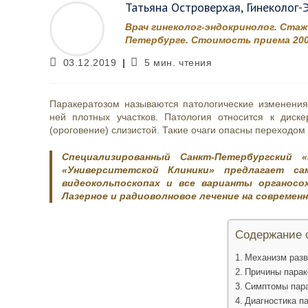
Татьяна Островерхая, Гинеколог-
Врач гинеколог-эндокринолог. Стаж
Петербурге. Стоимость приема 200
Запись
Время
03.12.2019
5 мин. чтения
опубликована:
чтения:
Паракератозом называются патологические изменени
ней плотных участков. Патология относится к диск
(ороговение) слизистой. Такие очаги опасны переходом 
Специализированный Санкт-Петербургский
«Университетской Клиники» предлагает с
видеокольпоскопах и все варианты органосо
Лазерное и радиоволновое лечение на современ
Содержание 
Механизм разв
Причины парак
Симптомы пара
Диагностика п