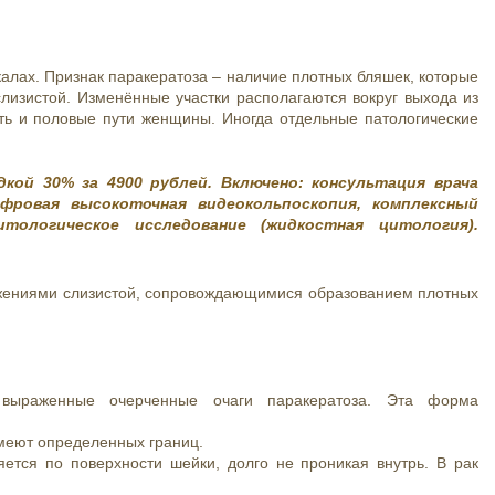
алах. Признак паракератоза – наличие плотных бляшек, которые
слизистой. Изменённые участки располагаются вокруг выхода из
ть и половые пути женщины. Иногда отдельные патологические
дкой 30% за 4900 рублей. Включено: консультация врача
фровая высокоточная видеокольпоскопия, комплексный
тологическое исследование (жидкостная цитология).
ажениями слизистой, сопровождающимися образованием плотных
 выраженные очерченные очаги паракератоза. Эта форма
имеют определенных границ.
яется по поверхности шейки, долго не проникая внутрь. В рак