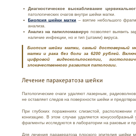
Диагностическое выскабливание цервикальног
патологических очагов внутри шейки матки.
Биопсия шейки матки
– взятие небольшого фрагм
анализа.
Анализ на папилломавирус
позволяет выявить за
наличие инфекции, но и тип (штамм) вируса.
Биопсия шейки матки, самый достоверный м
матки и рака без боли за 6200 рублей. Вклю
цифровой видеокольпоскопии, гистологи
злокачественного развития патологии.
Лечение паракератоза шейки
Патологические очаги удаляют лазерным, радиоволно
не оставляет следов на поверхности шейки и предотвр
При глубоких поражениях слизистой, расположении 
конизацию. В этом случае удаляется конусообразный 
фрагменты исследуются в лаборатории на раковые и пр
Для лечения паракератоза плоского эпителия шейки м