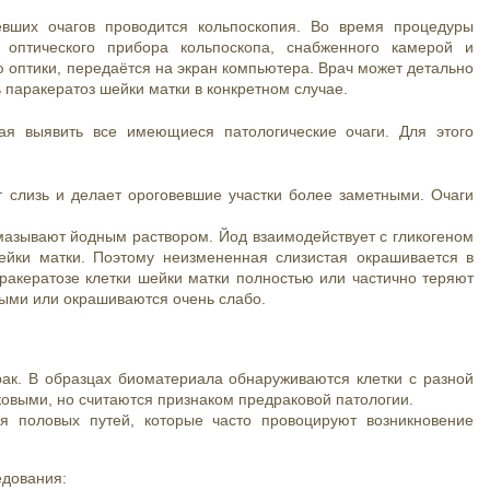
вших очагов проводится кольпоскопия. Во время процедуры
оптического прибора кольпоскопа, снабженного камерой и
 оптики, передаётся на экран компьютера. Врач может детально
 паракератоз шейки матки в конкретном случае.
ая выявить все имеющиеся патологические очаги. Для этого
т слизь и делает ороговевшие участки более заметными. Очаги
смазывают йодным раствором. Йод взаимодействует с гликогеном
йки матки. Поэтому неизмененная слизистая окрашивается в
аракератозе клетки шейки матки полностью или частично теряют
лыми или окрашиваются очень слабо.
ак. В образцах биоматериала обнаруживаются клетки с разной
ковыми, но считаются признаком предраковой патологии.
 половых путей, которые часто провоцируют возникновение
едования: