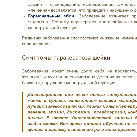
эрозии – спринцеваний, использования тампонов
«лечения» воспаляется, что приводит к нарушению р
Гормональные сбои
.
Заболевание возникает пр
эстрогена. Поэтому паракератоз многослойного п
менструальной функции.
Развитию заболевания способствуют снижение иммуни
спринцевания.
Симптомы паракератоза шейки
Заболевание может очень долго себя не проявлять
женщины жалуются на слизистые выделения из половых
близости, нарушения менструальной функции.
Дистанционная или очная оценка консультац
матки и вульвы, гинекологом высшей квалифи
лучших гинекологических клиник Санкт-Петерб
лечения, эрозии, дисплазии, псевдоэрозии, ко
лихена. В штате Университетской клиники д
шейки матки. Все врачи прошли обучение по м
вульвы и раннему выявлению рака этих органов