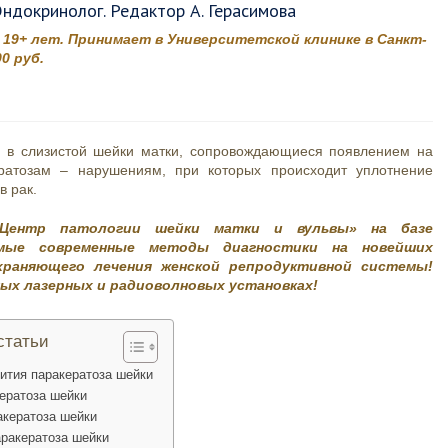
Эндокринолог. Редактор А. Герасимова
 19+ лет. Принимает в Университетской клинике в Санкт-
0 руб.
я в слизистой шейки матки, сопровождающиеся появлением на
ератозам – нарушениям, при которых происходит уплотнение
в рак.
 «Центр патологии шейки матки и вульвы» на базе
амые современные методы диагностики на новейших
храняющего лечения женской репродуктивной системы!
ных лазерных и радиоволновых установках!
статьи
ития паракератоза шейки
ератоза шейки
кератоза шейки
аракератоза шейки