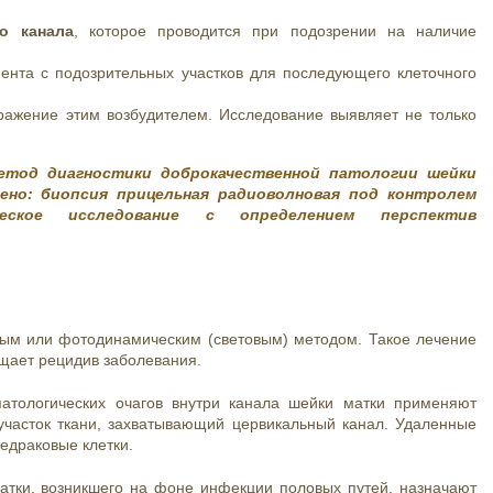
о канала
, которое проводится при подозрении на наличие
ента с подозрительных участков для последующего клеточного
ражение этим возбудителем. Исследование выявляет не только
етод диагностики доброкачественной патологии шейки
чено: биопсия прицельная радиоволновая под контролем
ческое исследование с определением перспектив
вым или фотодинамическим (световым) методом. Такое лечение
ащает рецидив заболевания.
патологических очагов внутри канала шейки матки применяют
участок ткани, захватывающий цервикальный канал. Удаленные
едраковые клетки.
атки, возникшего на фоне инфекции половых путей, назначают