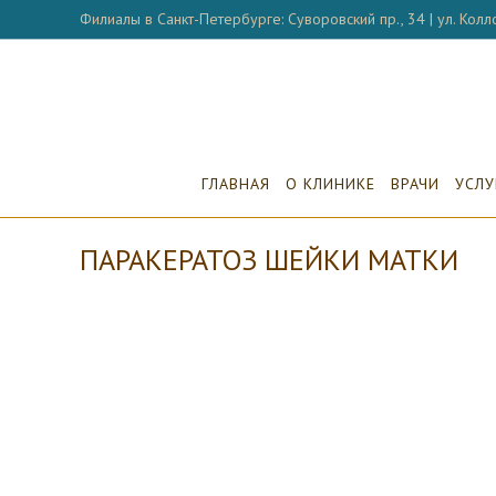
Перейти
Филиалы в Санкт-Петербурге: Суворовский пр., 34 | ул. Колло
к
содержимому
ГЛАВНАЯ
О КЛИНИКЕ
ВРАЧИ
УСЛУ
ПАРАКЕРАТОЗ ШЕЙКИ МАТКИ