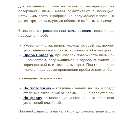
Для уточнения формы патологии и размера орогове
поверхность шейки матки осматривают с помощью 
источником света. Изображение, получаемое с помощью
рассмотреть исследуемую область и выбрать, как лечить
Выполняется
расширенная кольпоскопия
, позволяющ
проводятся пробы:
Уксусная
– с раствором уксуса, который растворяе
уплотненной слизистой окрашиваются в белый цвет.
Проба Шиллера
, при которой поверхность шейки 
– веществом, содержащимся в здоровых тканях ше
коричневатый или желтоватый цвет. При гипер- и п
гликоген и во время проведения пробы остаются бе
У женщины берутся мазки:
На гистологию
– клеточный анализ на рак и предр
степенью отклонения от нормы. Они не являются ра
На флору
, выявляющие инфекционные поражения
уплотнений слизистой.
При необходимости назначаются дополнительные иссл