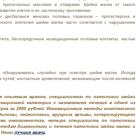
, пропитанных маслами и отварами. Шейка матки от такого
азвития клеток и их частичному ороговению.
и дисбалансе женских половых гормонов – прогестерона и
лоского эпителия шейки матки часто сочетается с нарушением
тета, беспорядочные незащищенные половые контакты, частые
, обнаруживаясь случайно при осмотре шейки матки. Иногда
 путей, контактные кровотечения, возникающие после интимной
ия опытным врачом, специалистом по патологии шейки
кационной категории с назначением лечения в одной из
урга за 2000 рублей. Инновационные методы комплексного
ндиломы, лейкоплакии, круароза вульвы, склерозирующего
ва онкогинеколога, четыре специалиста по патологии
етодам диагностики и лечения патологии шейки матки и
. Наши
лучшие врачи
.