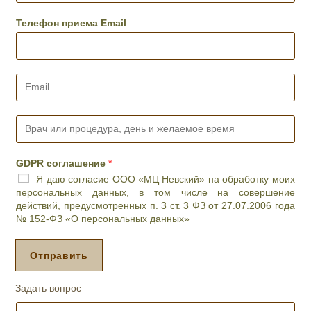
л
е
Телефон приема Email
ф
о
н
*
E
m
a
i
В
l
р
*
а
ч
GDPR соглашение
*
и
Я даю согласие ООО «МЦ Невский» на обработку моих
л
персональных данных, в том числе на совершение
и
действий, предусмотренных п. 3 ст. 3 ФЗ от 27.07.2006 года
п
№ 152-ФЗ «О персональных данных»
р
о
ц
Отправить
е
д
Задать вопрос
у
р
И