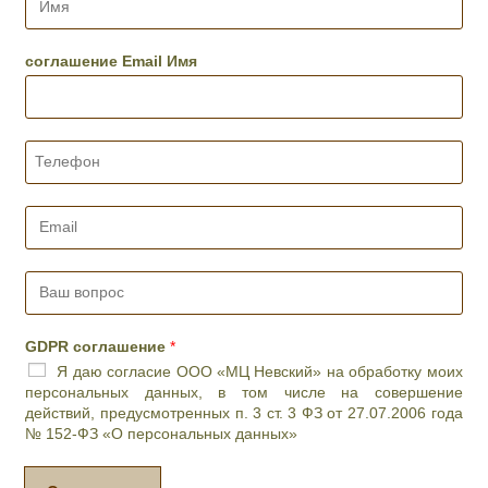
а
м
,
я
д
*
соглашение Email Имя
е
н
ь
и
Т
ж
е
е
л
л
е
E
а
ф
m
е
о
a
м
н
i
В
о
*
l
а
е
*
ш
в
в
р
GDPR соглашение
*
о
е
Я даю согласие ООО «МЦ Невский» на обработку моих
п
м
персональных данных, в том числе на совершение
р
я
действий, предусмотренных п. 3 ст. 3 ФЗ от 27.07.2006 года
о
п
№ 152-ФЗ «О персональных данных»
с
р
*
и
е