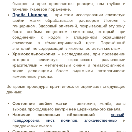
быстрее и ярче проявляется реакция, тем глубже и
тяжелей тканевое поражение.
Проба Шиллера
– при этом исследовании слизистую
шейки матки обрабатывают раствором Люголя с
глицерином. Здоровый эпителий, покрывающий эту зону,
богат особым веществом гликогеном, который при
соединении с йодом и глицерином окрашивает
слизистую в тёмно-коричневый цвет. Поражённый
эпителий, не содержащий гликогена, остается светлым.
Хромокольпоскопия
– исследование, при проведении
которого слизистую окрашивают различными
красителями – метиленовым синим и гематоксилином,
также делающими более видимыми патологически
измененные участки.
Во время процедуры врач-гинеколог оценивает следующие
данные:
Состояние шейки матки
– эпителия, желёз, зоны
выхода проходящего внутри нее цервикального канала.
Наличие различных образований
–
эрозий
,
псевдоэрозий
,
кист
,
полипов
,
злокачественных
и
предраковых очагов.
Состояние переходной зоны
, или зоны