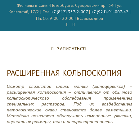
Перейти
Филиалы в Санкт-Петербурге: Суворовский пр., 34 | ул.
к
Коллонтай, 17/2 | Тел.
+7 (812) 337-2-007
|
+7 (921)-91-007-42
|
содержимому
Пн.-Сб. 9-00 - 20-00 | ВС. выходной
ЗАПИСАТЬСЯ
РАСШИРЕННАЯ КОЛЬПОСКОПИЯ
Осмотр слизистой шейки матки (эктоцервикса) –
расширенная кольпоскопия – отличается от обычного
кольпоскопического обследования применением
специальных растворов. Под их воздействием
патологические очаги становятся более заметными.
Методика позволяет обнаружить изменённые участки,
оценить их размеры, тип и распространенность.