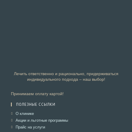
Лечить ответственно и рационально, придерживаться
индивидуального подхода – наш выбор!
Принимаем оплату картой!
ПОЛЕЗНЫЕ ССЫЛКИ
Откроется
О клинике
в
Откроется
Акции и льготные программы
новой
в
Откроется
Прайс на услуги
вкладке
новой