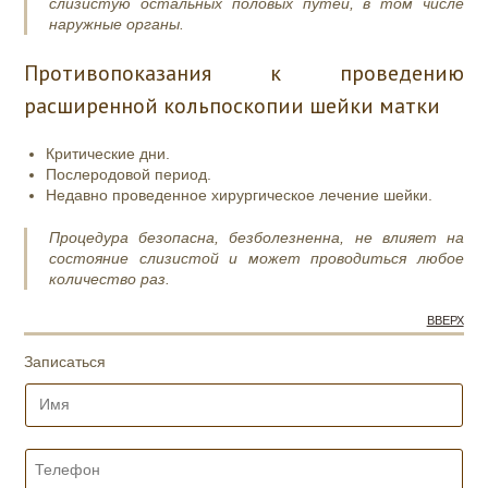
слизистую остальных половых путей, в том числе
наружные органы.
Противопоказания к проведению
расширенной кольпоскопии шейки матки
Критические дни.
Послеродовой период.
Недавно проведенное хирургическое лечение шейки.
Процедура безопасна, безболезненна, не влияет на
состояние слизистой и может проводиться любое
количество раз.
ВВЕРХ
Записаться
И
м
я
*
Т
е