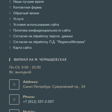
в
Откроется
Наши лучшие врачи
вкладке
новой
в
Откроется
Контактная форма
вкладке
новой
в
Откроется
Обратный звонок
вкладке
новой
в
Откроется
Услуги
вкладке
новой
в
Откроется
Условия использования сайта
вкладке
новой
в
Откроется
Политика конфиденциальности сайта
вкладке
новой
в
Откроется
Согласие на обработку персон. данных
вкладке
новой
в
Откроется
Согласие на обработку П.Д. "ЯндексюМетрика"
вкладке
новой
в
Откроется
Карта сайта
вкладке
новой
в
вкладке
новой
ФИЛИАЛ НА М. ЧЕРНЫШЕВСКАЯ
вкладке
Пн-Сб: 9:00 - 20:00
Вс: выходной
Address:
Санкт-Петербург, Суворовский пр., 34
Phone:
+7 (812) 337-2-007
Откроется
в
Mobile: