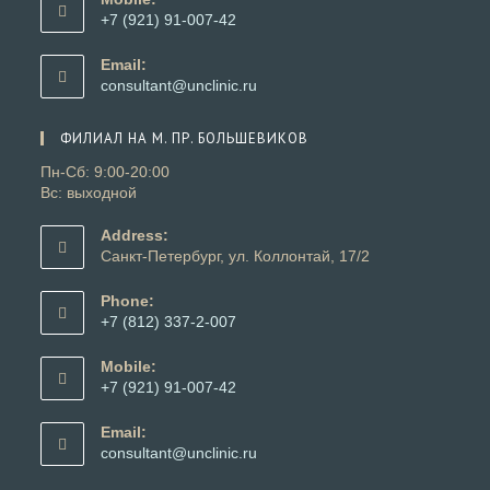
вашем
+7 (921) 91-007-42
приложении
Откроется
в
Email:
вашем
Откроется
consultant@unclinic.ru
приложении
в
вашем
ФИЛИАЛ НА М. ПР. БОЛЬШЕВИКОВ
приложении
Пн-Сб: 9:00-20:00
Вс: выходной
Address:
Санкт-Петербург, ул. Коллонтай, 17/2
Phone:
+7 (812) 337-2-007
Откроется
в
Mobile:
вашем
+7 (921) 91-007-42
приложении
Откроется
в
Email:
вашем
Откроется
consultant@unclinic.ru
приложении
в