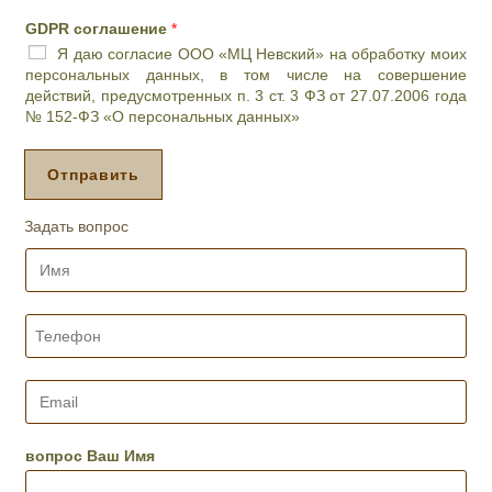
*
а
ч
GDPR соглашение
*
и
Я даю согласие ООО «МЦ Невский» на обработку моих
л
персональных данных, в том числе на совершение
и
действий, предусмотренных п. 3 ст. 3 ФЗ от 27.07.2006 года
п
№ 152-ФЗ «О персональных данных»
р
о
ц
Отправить
е
д
Задать вопрос
у
р
И
а
м
,
я
д
*
Т
е
е
н
л
ь
е
E
и
ф
m
ж
о
a
е
н
i
вопрос Ваш Имя
л
*
l
а