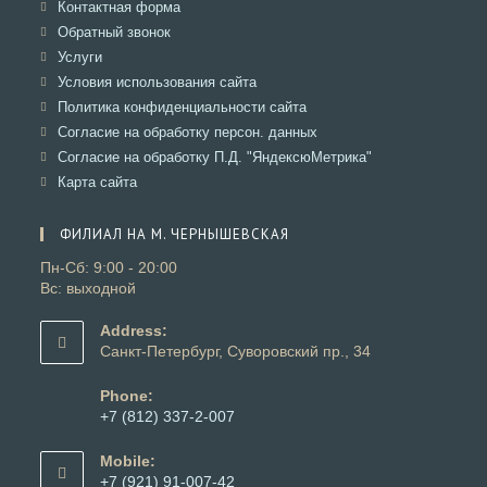
в
Откроется
Контактная форма
вкладке
новой
в
Откроется
Обратный звонок
вкладке
новой
в
Откроется
Услуги
вкладке
новой
в
Откроется
Условия использования сайта
вкладке
новой
в
Откроется
Политика конфиденциальности сайта
вкладке
новой
в
Откроется
Согласие на обработку персон. данных
вкладке
новой
в
Откроется
Согласие на обработку П.Д. "ЯндексюМетрика"
вкладке
новой
в
Откроется
Карта сайта
вкладке
новой
в
вкладке
новой
ФИЛИАЛ НА М. ЧЕРНЫШЕВСКАЯ
вкладке
Пн-Сб: 9:00 - 20:00
Вс: выходной
Address:
Санкт-Петербург, Суворовский пр., 34
Phone:
+7 (812) 337-2-007
Откроется
в
Mobile:
вашем
+7 (921) 91-007-42