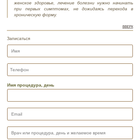
женское здоровье, лечение болезни нужно начинать
при первых симптомах, не дожидаясь перехода в
хроническую форму.
ВВЕРХ
Записаться
И
м
я
*
Т
е
л
е
Имя процедура, день
ф
о
н
*
E
m
a
i
В
l
р