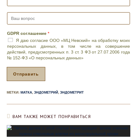
*
е
м
В
о
а
е
ш
в
в
р
GDPR соглашение
*
о
е
Я даю согласие ООО «МЦ Невский» на обработку моих
п
м
персональных данных, в том числе на совершение
р
я
действий, предусмотренных п. 3 ст. 3 ФЗ от 27.07.2006 года
о
п
№ 152-ФЗ «О персональных данных»
с
р
*
и
е
Отправить
м
а
*
МЕТКИ
:
МАТКА
,
ЭНДОМЕТРИЙ
,
ЭНДОМЕТРИТ
ВАМ ТАКЖЕ МОЖЕТ ПОНРАВИТЬСЯ