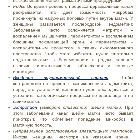
выскабливания менее травматичными процедурами.
Роды.
В
о время родового процесса цервикальный канал
раскрывается, что дает возможность микробам
проникнуть из наружных половых путей внутрь матки. У
женщины развивается послеродовой эндометрит.
Заболевание часто осложняется метритом –
воспалением мышц матки, периметритом – воспалением
брюшины, покрывающей орган, и параметритом –
воспалительным процессом в тканях околоматочного
пространства. Чтобы этого избежать, нужно тщательно
подготавливаться к беременности и родам, заранее
вылечив гинекологические заболевания и половые
инфекции.
Введение внутриматочной спирали
. Чтобы
контрацептив не привел к возникновению эндометрита,
перед его установкой женщине нужно обследоваться и
устранить патологические процессы во влагалище и на
шейке матки.
Эктропион
(выворот слизистой) шейки матки
. При
этом заболевании канал шейки матки часто бывает
приоткрыт, что облегчает попадание микробов в
маточную полость.
Неправильное использование влагалищных тампонов.
Иногда женщины, несмотря на указания врача,