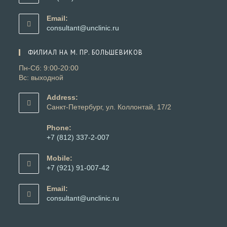
приложении
Откроется
в
Email:
вашем
Откроется
consultant@unclinic.ru
приложении
в
вашем
ФИЛИАЛ НА М. ПР. БОЛЬШЕВИКОВ
приложении
Пн-Сб: 9:00-20:00
Вс: выходной
Address:
Санкт-Петербург, ул. Коллонтай, 17/2
Phone:
+7 (812) 337-2-007
Откроется
в
Mobile:
вашем
+7 (921) 91-007-42
приложении
Откроется
в
Email:
вашем
Откроется
consultant@unclinic.ru
приложении
в
вашем
приложении