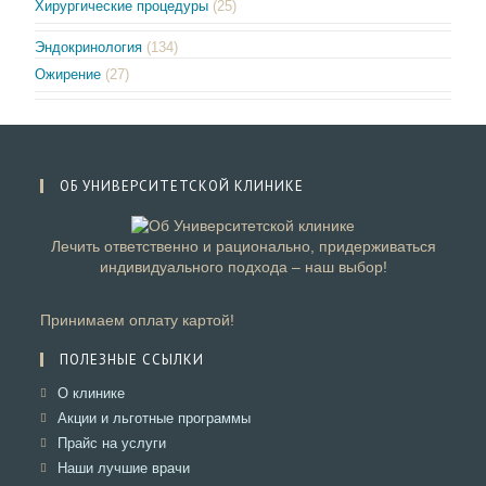
Хирургические процедуры
(25)
Эндокринология
(134)
Ожирение
(27)
ОБ УНИВЕРСИТЕТСКОЙ КЛИНИКЕ
Лечить ответственно и рационально, придерживаться
индивидуального подхода – наш выбор!
Принимаем оплату картой!
ПОЛЕЗНЫЕ ССЫЛКИ
Откроется
О клинике
в
Откроется
Акции и льготные программы
новой
в
Откроется
Прайс на услуги
вкладке
новой
в
Откроется
Наши лучшие врачи
вкладке
новой