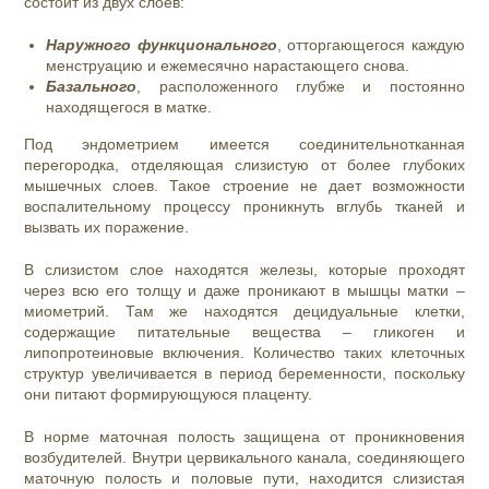
состоит из двух слоев:
Наружного функционального
, отторгающегося каждую
менструацию и ежемесячно нарастающего снова.
Базального
, расположенного глубже и постоянно
находящегося в матке.
Под эндометрием имеется соединительнотканная
перегородка, отделяющая слизистую от более глубоких
мышечных слоев. Такое строение не дает возможности
воспалительному процессу проникнуть вглубь тканей и
вызвать их поражение.
В слизистом слое находятся железы, которые проходят
через всю его толщу и даже проникают в мышцы матки –
миометрий. Там же находятся децидуальные клетки,
содержащие питательные вещества – гликоген и
липопротеиновые включения. Количество таких клеточных
структур увеличивается в период беременности, поскольку
они питают формирующуюся плаценту.
В норме маточная полость защищена от проникновения
возбудителей. Внутри цервикального канала, соединяющего
маточную полость и половые пути, находится слизистая