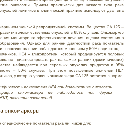
итие онкологии. Причем практически для каждого типа рака
пухолей яичников в клинической практике используют два типа
 карцином женской репродуктивной системы. Вещество CA 125 –
 развитии злокачественных опухолей в 85% случаев. Онкомаркер
рения мониторинга эффективности лечения, оценки состояния в
бразования. Однако для ранней диагностики рака показатель
ри озлокачествлении наблюдается менее чем у 50% пациенток;
чников. НЕ4 – гликопротеин, который продуцируется половых
озволяет диагностировать рак на самых ранних (доклинических)
щества наблюдается при серозных опухолях придатков в 95%
циноме – 50% случаев. При этом повышенные значения НЕ4
ников, у которых уровень онкомаркера CA 125 остается в норме.
ифичность показателя НЕ4 при диагностике онкологии
нтрации онкомаркера не наблюдалось при других
ЖКТ, развитии воспалений.
на онкомаркеры
 специфические показатели рака яичников для: