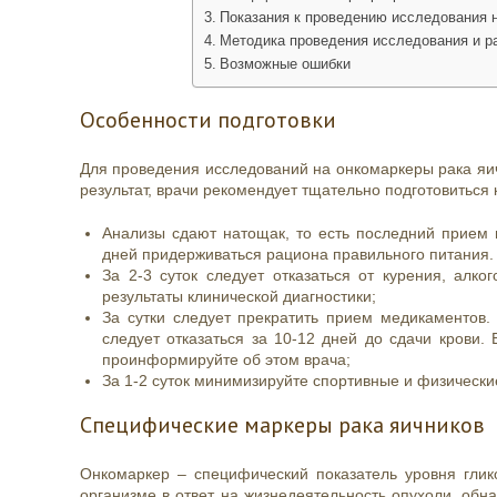
Показания к проведению исследования 
Методика проведения исследования и ра
Возможные ошибки
Особенности подготовки
Для проведения исследований на онкомаркеры рака яич
результат, врачи рекомендует тщательно подготовиться 
Анализы сдают натощак, то есть последний прием 
дней придерживаться рациона правильного питания.
За 2-3 суток следует отказаться от курения, алко
результаты клинической диагностики;
За сутки следует прекратить прием медикаментов.
следует отказаться за 10-12 дней до сдачи крови
проинформируйте об этом врача;
За 1-2 суток минимизируйте спортивные и физически
Специфические маркеры рака яичников
Онкомаркер – специфический показатель уровня глик
организме в ответ на жизнедеятельность опухоли, обн