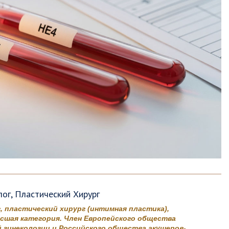
лог, Пластический Хирург
, пластический хирург (интимная пластика),
сшая категория. Член Европейского общества
 гинекологии и Российского общества акушеров-