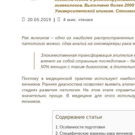
гинекологов. Выполнено более 200
Университетской клинике. Стоимос
Запись
Время
20.05.2019
4 мин. чтения
опубликована:
чтения:
Рак яичников – одно из наиболее распространенны
патологию можно, сдав анализ на онкомаркеры рака я
Злокачественная трансформация эпителия я
влечет за собой страшные последствия – б
50% женщин с таким диагнозом, а длительно
Поэтому в медицинской практике используют наибо
яичников.
Ранняя диагностика позволяет выявить атипи
стадиях развития патологии. На этом этапе справить
значительно проще. В медицине для этого исполь
яичников.
Содержание статьи
Особенности подготовки
Специфические маркеры рака яичников