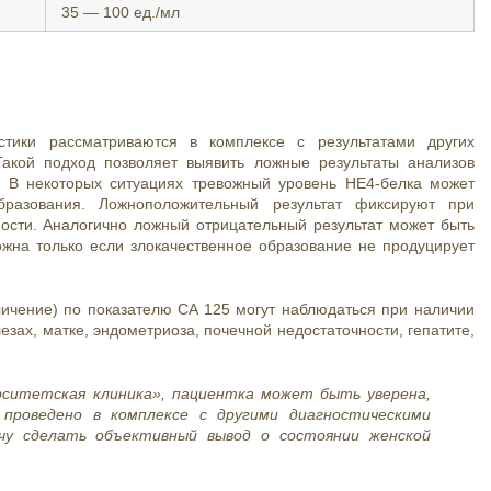
35 — 100 ед./мл
тики рассматриваются в комплексе с результатами других
 Такой подход позволяет выявить ложные результаты анализов
з. В некоторых ситуациях тревожный уровень НЕ4-белка может
образования. Ложноположительный результат фиксируют при
ности. Аналогично ложный отрицательный результат может быть
ожна только если злокачественное образование не продуцирует
ичение) по показателю CA 125 могут наблюдаться при наличии
езах, матке, эндометриоза, почечной недостаточности, гепатите,
ситетская клиника», пациентка может быть уверена,
проведено в комплексе с другими диагностическими
чу сделать объективный вывод о состоянии женской