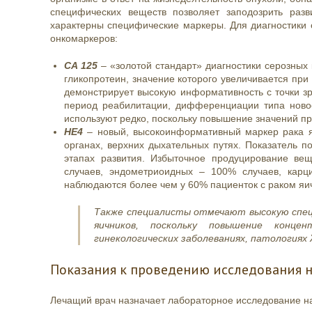
специфических веществ позволяет заподозрить разв
характерны специфические маркеры. Для диагностики о
онкомаркеров:
CA 125
– «золотой стандарт» диагностики серозных
гликопротеин, значение которого увеличивается при
демонстрирует высокую информативность с точки з
период реабилитации, дифференциации типа новоо
используют редко, поскольку повышение значений п
НЕ4
– новый, высокоинформативный маркер рака яи
органах, верхних дыхательных путях. Показатель п
этапах развития. Избыточное продуцирование ве
случаев, эндометриоидных – 100% случаев, кар
наблюдаются более чем у 60% пациенток с раком яич
Также специалисты отмечают высокую спец
яичников, поскольку повышение конце
гинекологических заболеваниях, патологиях 
Показания к проведению исследования 
Лечащий врач назначает лабораторное исследование на