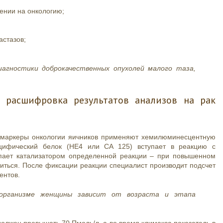
ении на онкологию;
астазов;
агностики доброкачественных опухолей малого таза,
 расшифровка результатов анализов на рак
а маркеры онкологии яичников применяют хемилюминесцентную
ецифический белок (НЕ4 или CA 125) вступает в реакцию с
пает катализатором определенной реакции – при повышенном
иться. После фиксации реакции специалист производит подсчет
ентов.
организме женщины зависит от возраста и этапа