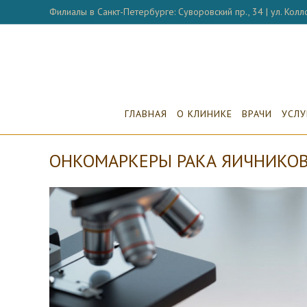
Перейти
Филиалы в Санкт-Петербурге: Суворовский пр., 34 | ул. Колло
к
содержимому
ГЛАВНАЯ
О КЛИНИКЕ
ВРАЧИ
УСЛУ
ОНКОМАРКЕРЫ РАКА ЯИЧНИКОВ