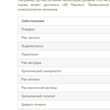
Например, до наступления менопаузы уровень НЕ4 не д
норме может достигать 140 Пмоль/л. Превышение 
онкопатологии яичников.
Заболевание
Плеврит
Рак легкого
Эндометриоз
Перитонит
Рак желудка
Хронический панкреатит
Рак печени
Рак молочной железы
Хронический гепатит
Цирроз печени