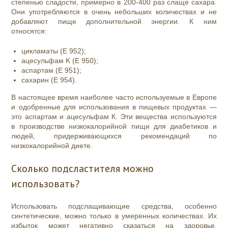
степенью сладости, примерно в 200-400 раз слаще сахара.
Они употребляются в очень небольших количествах и не
добавляют пище дополнительной энергии. К ним
относятся:
цикламаты (E 952);
ацесульфам K (E 950);
аспартам (E 951);
сахарин (E 954).
В настоящее время наиболее часто используемые в Европе
и одобренные для использования в пищевых продуктах —
это аспартам и ацесульфам К. Эти вещества используются
в производстве низкокалорийной пищи для диабетиков и
людей, придерживающихся рекомендаций по
низкокалорийной диете.
Сколько подсластителя можно
использовать?
Использовать подслащивающие средства, особенно
синтетические, можно только в умеренных количествах. Их
избыток может негативно сказаться на здоровье.