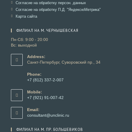
в
Откроется
Согласие на обработку персон. данных
вкладке
новой
в
Откроется
Согласие на обработку П.Д. "ЯндексюМетрика"
вкладке
новой
в
Откроется
Карта сайта
вкладке
новой
в
вкладке
новой
ФИЛИАЛ НА М. ЧЕРНЫШЕВСКАЯ
вкладке
Пн-Сб: 9:00 - 20:00
Вс: выходной
Address:
Санкт-Петербург, Суворовский пр., 34
Phone:
+7 (812) 337-2-007
Откроется
в
Mobile:
вашем
+7 (921) 91-007-42
приложении
Откроется
в
Email:
вашем
Откроется
consultant@unclinic.ru
приложении
в
вашем
ФИЛИАЛ НА М. ПР. БОЛЬШЕВИКОВ
приложении