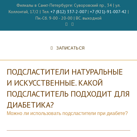
Перейти
Филиалы в Санкт-Петербурге: Суворовский пр., 34 | ул.
к
Коллонтай, 17/2 | Тел.
+7 (812) 337-2-007
|
+7 (921)-91-007-42
|
содержимому
Пн.-Сб. 9-00 - 20-00 | ВС. выходной
ЗАПИСАТЬСЯ
ПОДСЛАСТИТЕЛИ НАТУРАЛЬНЫЕ
И ИСКУССТВЕННЫЕ. КАКОЙ
ПОДСЛАСТИТЕЛЬ ПОДХОДИТ ДЛЯ
ДИАБЕТИКА?
Можно ли использовать подсластители при диабете?