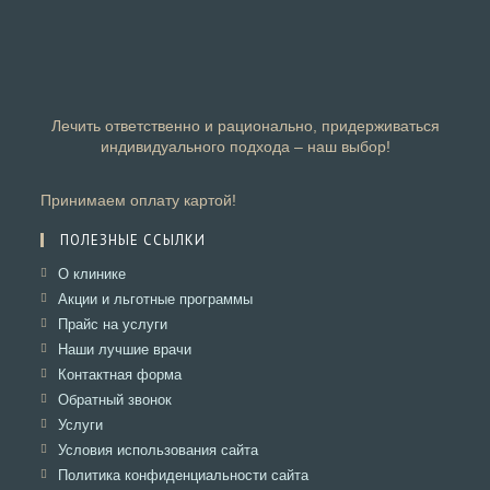
Лечить ответственно и рационально, придерживаться
индивидуального подхода – наш выбор!
Принимаем оплату картой!
ПОЛЕЗНЫЕ ССЫЛКИ
Откроется
О клинике
в
Откроется
Акции и льготные программы
новой
в
Откроется
Прайс на услуги
вкладке
новой
в
Откроется
Наши лучшие врачи
вкладке
новой
в
Откроется
Контактная форма
вкладке
новой
в
Откроется
Обратный звонок
вкладке
новой
в
Откроется
Услуги
вкладке
новой
в
Откроется
Условия использования сайта
вкладке
новой
в
Откроется
Политика конфиденциальности сайта
вкладке
новой