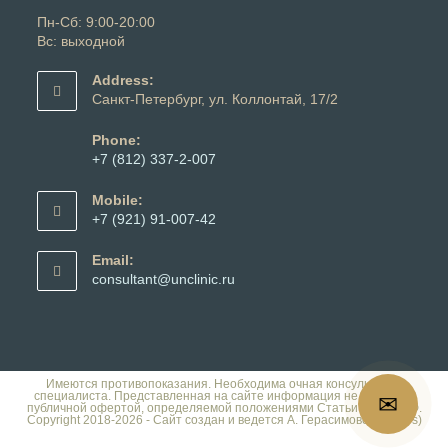
Пн-Сб: 9:00-20:00
Вс: выходной
Address:
Санкт-Петербург, ул. Коллонтай, 17/2
Phone:
+7 (812) 337-2-007
Откроется
в
Mobile:
вашем
+7 (921) 91-007-42
приложении
Откроется
в
Email:
вашем
Откроется
consultant@unclinic.ru
приложении
в
вашем
приложении
Имеются противопоказания. Необходима очная консультация
специалиста. Представленная на сайте информация не является
✉
публичной офертой, определяемой положениями Статьи 437 ГК РФ.
Copyright 2018-2026 - Сайт создан и ведется А. Герасимовой (Dalles)