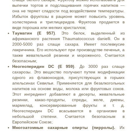
выпечки тортов и подслащивания горячих напитков —
она не теряет сладости под воздействием температуры.
Избыток фруктозы в рационе может повысить уровень
холестерина и триглицеридов. Фруктоза продается в
виде порошка или мелких кристаллов;
Тауматин (E 957)
. Это белок, выделенный из
африканского растения Thaumatococcus danielli. Он в
2000-5000 раз слаще сахара. Имеет послевкусие
лакричника. Его используют при производстве печенья, а
также жевательной резинки и мороженого. Считается
безопасным;
Неогесперидин DC (E 959)
. До 3000 раз слаще
сахарозы. Это вещество получают путем модификации
одного из флавоноидов, присутствующих в горьких
апельсинах Севильи. Применяется для безалкогольных
напитков на основе воды, молока или фруктовых соков.
Этот ингредиент добавляют в десерты, жевательные
резинки, какао-продукты, спреды, желе, джемы,
мармелад, консервированные фрукты и т. д.
Неогесперидин DC всасывается в организме в
небольшой степени. Считается безопасным в
Европейском Союзе;
Многоатомные сахарные спирты (пирролы).
Их