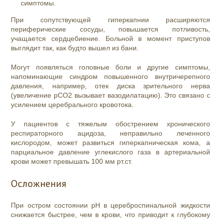
симптомы.
При сопутствующей гиперкапнии расширяются
периферические сосуды, повышается потливость,
учащается сердцебиение. Больной в момент приступов
выглядит так, как будто вышел из бани.
Могут появляться головные боли и другие симптомы,
напоминающие синдром повышенного внутричерепного
давления, например, отек диска зрительного нерва
(увеличение pCO2 вызывает вазодилатацию). Это связано с
усилением церебрального кровотока.
У пациентов с тяжелым обострением хронического
респираторного ацидоза, неправильно леченного
кислородом, может развиться гиперкапническая кома, а
парциальное давление углекислого газа в артериальной
крови может превышать 100 мм рт.ст.
Осложнения
При остром состоянии рН в цереброспинальной жидкости
снижается быстрее, чем в крови, что приводит к глубокому