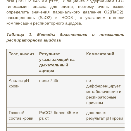
газа (PaCO2 >45 мм рт.ст.). У пациента с удержанием СО2
гипоксемия опасна для жизни, поэтому очень важно
определить значения парциального давления О2(ПаО2),
насыщенность (SaO2) и HCO3–, с указанием степени
компенсации респираторного ацидоза.
Таблица 1. Методы диагностики и показатели
респираторного ацидоза
Тест, анализ
Результат
Комментарий
указывающий на
дыхательный
ацидоз
Анализ рН
ниже 7,35
не
крови
дифференцирует
метаболические и
респираторные
причины
Газовый
PaCO2 более 45 мм
дополняет
состав крови
рт. ст.
результат рН крови