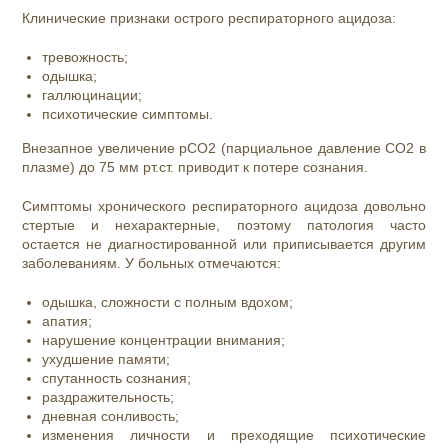
Клинические признаки острого респираторного ацидоза:
тревожность;
одышка;
галлюцинации;
психотические симптомы.
Внезапное увеличение pCO2 (парциальное давление CO2 в
плазме) до 75 мм рт.ст. приводит к потере сознания.
Симптомы хронического респираторного ацидоза довольно
стертые и нехарактерные, поэтому патология часто
остается не диагностированной или приписывается другим
заболеваниям. У больных отмечаются:
одышка, сложности с полным вдохом;
апатия;
нарушение концентрации внимания;
ухудшение памяти;
спутанность сознания;
раздражительность;
дневная сонливость;
изменения личности и преходящие психотические