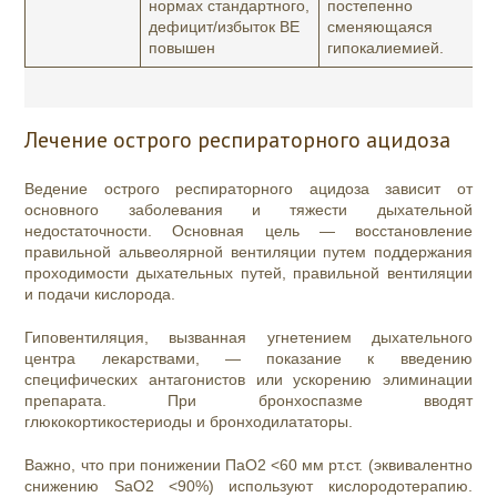
нормах стандартного,
постепенно
дефицит/избыток BE
сменяющаяся
повышен
гипокалиемией.
Лечение острого респираторного ацидоза
Ведение острого респираторного ацидоза зависит от
основного заболевания и тяжести дыхательной
недостаточности. Основная цель — восстановление
правильной альвеолярной вентиляции путем поддержания
проходимости дыхательных путей, правильной вентиляции
и подачи кислорода.
Гиповентиляция, вызванная угнетением дыхательного
центра лекарствами, — показание к введению
специфических антагонистов или ускорению элиминации
препарата. При бронхоспазме вводят
глюкокортикостериоды и бронходилататоры.
Важно, что при понижении ПаО2 <60 мм рт.ст. (эквивалентно
снижению SaO2 <90%) используют кислородотерапию.