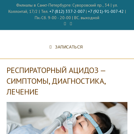
Перейти
Филиалы в Санкт-Петербурге: Суворовский пр., 34 | ул.
к
Коллонтай, 17/2 | Тел.
+7 (812) 337-2-007
|
+7 (921)-91-007-42
|
содержимому
Пн.-Сб. 9-00 - 20-00 | ВС. выходной
ЗАПИСАТЬСЯ
РЕСПИРАТОРНЫЙ АЦИДОЗ —
СИМПТОМЫ, ДИАГНОСТИКА,
ЛЕЧЕНИЕ