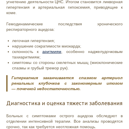
угнетению деятельности ЦНС. Итогом становится ликворная
гипертензия и артериальная гипоксемия, приводящие к
коме.
Гемодинамические последствия хронического
респираторного ацидоза:
легочная гипертензия;
нарушение сократимости миокарда;
склонность к
аритмиям
, особенно наджелудочковым
тахиаритмиям;
симптомы со стороны скелетных мышц (миоклонические
спазмы и грубый тремор рук).
Гиперкапния заканчивается спазмом артериол
ренальных клубочков с закономерным итогом
— почечной недостаточностью.
Диагностика и оценка тяжести заболевания
Больных с симптомами острого ацидоза обследуют в
отделении интенсивной терапии. Все анализы проводятся
срочно, так как требуется неотложная помощь.