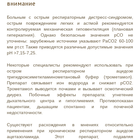
внимание
Больным с острым респираторным дистресс-синдромом,
острым повреждением легких и астмой рекомендуется
контролируемая механическая гиповентиляция (плановая
гиперкапния). Однако безопасные значения pCO не
уточнены: зарубежные источники указывают PaCO2 60-100
мм рт.ст. Также приводятся различные допустимые значения
рН >7,15-7,25.
Некоторые специалисты рекомендуют использовать при
остром респираторном ацидозе
тригидроксиметиламинометановый буфер (трометамол).
Препарат связывает ион водорода и снижает pCO2.
Трометамол выводится почками и вызывает осмотический
диурез. Побочные эффекты препарата: угнетение
дыхательного центра и гипогликемия. Противопоказан
пациентам, дышащим спонтанно и при почечной
недостаточности.
Существуют расхождения в мнениях относительно
применения при хроническом респираторном ацидозе
ацетазоламида. Этот препарат, подавляя