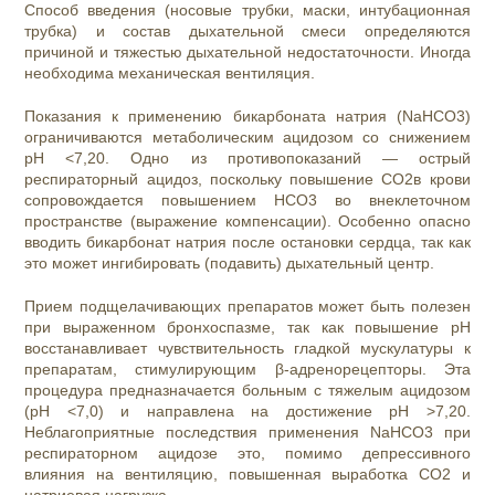
Способ введения (носовые трубки, маски, интубационная
трубка) и состав дыхательной смеси определяются
причиной и тяжестью дыхательной недостаточности. Иногда
необходима механическая вентиляция.
Показания к применению бикарбоната натрия (NaHCO3)
ограничиваются метаболическим ацидозом со снижением
рН <7,20. Одно из противопоказаний — острый
респираторный ацидоз, поскольку повышение СО2в крови
сопровождается повышением HCO3 во внеклеточном
пространстве (выражение компенсации). Особенно опасно
вводить бикарбонат натрия после остановки сердца, так как
это может ингибировать (подавить) дыхательный центр.
Прием подщелачивающих препаратов может быть полезен
при выраженном бронхоспазме, так как повышение рН
восстанавливает чувствительность гладкой мускулатуры к
препаратам, стимулирующим β-адренорецепторы. Эта
процедура предназначается больным с тяжелым ацидозом
(рН <7,0) и направлена на достижение рН >7,20.
Неблагоприятные последствия применения NaHCO3 при
респираторном ацидозе это, помимо депрессивного
влияния на вентиляцию, повышенная выработка СО2 и