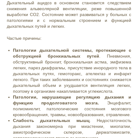
Дыхательный ацидоз в основном становится следствием
снижения альвеолярной вентиляции, реже повышенной
выработки СО2. Состояние может развиваться у больных с
патологиями и с нормальным строением и функцией
дыхательных путей и легких.
Частые причины:
Патологии дыхательной системы, протекающие с
обструкцией бронхиальных путей
. Пневмония,
обструктивный бронхит, бронхиальная астма, эмфизема
легких, парез диафрагмы, присутствие инородного тела в
дыхательных путях, гемоторакс, ателектаз и инфаркт
легкого. При таких заболеваниях и состояниях снижается
дыхательный объем и ухудшается вентиляция легких,
поэтому в организме накапливается углекислота.
Патологии, нарушающие регуляцию дыхания и
функцию продолговатого мозга.
Энцефалит,
полиомиелит, патологические состояния мозгового
кровообращения, травмы, новообразования, отравление.
Слабость дыхательных мышц
. Недостаточность
дыхания закономерна при миастении, миопатии,
амиотрофическом склерозе, дерматомиозите,