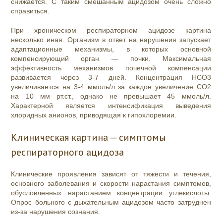
снижается. С таким смешанным ацидозом очень сложно
справиться.
При хроническом респираторном ацидозе картина
несколько иная. Организм в ответ на нарушения запускает
адаптационные механизмы, в которых основной
компенсирующий орган — почки. Максимальная
эффективность механизмов почечной компенсации
развивается через 3-7 дней. Концентрация HCO3
увеличивается на 3-4 ммоль/л за каждое увеличение СО2
на 10 мм рт.ст., однако не превышает 45 ммоль/л.
Характерной является интенсификация выведения
хлоридных анионов, приводящая к гипохлоремии.
Клиническая картина — симптомы
респираторного ацидоза
Клинические проявления зависят от тяжести и течения,
основного заболевания и скорости нарастания симптомов,
обусловленных нарастанием концентрации углекислоты.
Опрос больного с дыхательным ацидозом часто затруднен
из-за нарушения сознания.