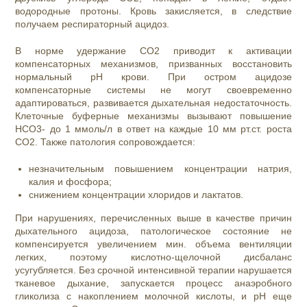
водородные протоны. Кровь закисляется, в следствие
получаем респираторный ацидоз.
В норме удержание CO2 приводит к активации
компенсаторных механизмов, призванных восстановить
нормальный рН крови. При остром ацидозе
компенсаторные системы не могут своевременно
адаптироваться, развивается дыхательная недостаточность.
Клеточные буферные механизмы вызывают повышение
HCO3- дo 1 ммоль/л в ответ на каждые 10 мм рт.ст. роста
СО2. Также патология сопровождается:
незначительным повышением концентрации натрия,
калия и фосфора;
снижением концентрации хлоридов и лактатов.
При нарушениях, перечисленных выше в качестве причин
дыхательного ацидоза, патологическое состояние не
компенсируется увеличением мин. объема вентиляции
легких, поэтому кислотно-щелочной дисбаланс
усугубляется. Без срочной интенсивной терапии нарушается
тканевое дыхание, запускается процесс анаэробного
гликолиза с накоплением молочной кислоты, и рН еще