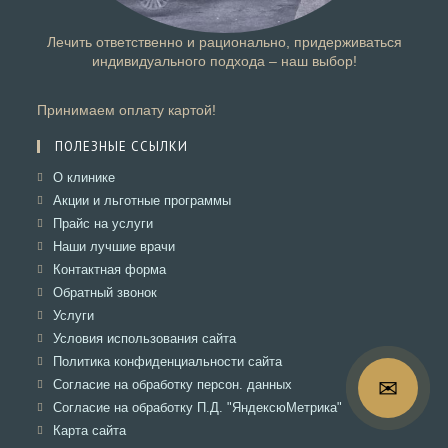
Лечить ответственно и рационально, придерживаться
индивидуального подхода – наш выбор!
Принимаем оплату картой!
ПОЛЕЗНЫЕ ССЫЛКИ
Откроется
О клинике
в
Откроется
Акции и льготные программы
новой
в
Откроется
Прайс на услуги
вкладке
новой
в
Откроется
Наши лучшие врачи
вкладке
новой
в
Откроется
Контактная форма
вкладке
новой
в
Откроется
Обратный звонок
вкладке
новой
в
Откроется
Услуги
вкладке
новой
в
Откроется
Условия использования сайта
вкладке
новой
в
Откроется
Политика конфиденциальности сайта
вкладке
новой
в
✉
Откроется
Согласие на обработку персон. данных
вкладке
новой
в
Откроется
Согласие на обработку П.Д. "ЯндексюМетрика"
вкладке
новой
в
Откроется
Карта сайта
вкладке
новой