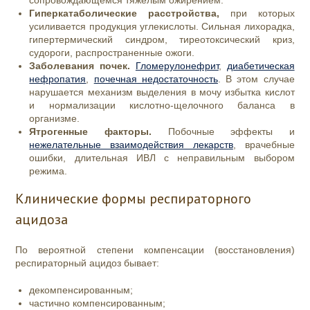
сопровождающемся тяжелым ожирением.
Гиперкатаболические расстройства,
при которых
усиливается продукция углекислоты.
Сильная лихорадка,
гипертермический синдром, тиреотоксический криз,
судороги, распространенные ожоги.
Заболевания почек.
Гломерулонефрит
,
диабетическая
нефропатия
,
почечная недостаточность
. В этом случае
нарушается механизм выделения в мочу избытка кислот
и нормализации кислотно-щелочного баланса в
организме.
Ятрогенные факторы.
Побочные эффекты и
нежелательные взаимодействия лекарств
, врачебные
ошибки, длительная ИВЛ с неправильным выбором
режима.
Клинические формы респираторного
ацидоза
По вероятной степени компенсации (восстановления)
респираторный ацидоз бывает:
декомпенсированным;
частично компенсированным;