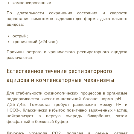
компенсированным.
По длительности сохранения состояния и скорости
нарастания симптомов выделяют две формы дыхательного
ацидоза:
острый;
хронический (>24 час.).
Причины острого и хронического респираторного ацидоза
различаются.
Естественное течение респираторного
ацидоза и компенсаторные механизмы
Для стабильности физиологических процессов в организме
поддерживается кислотно-щелочной баланс: норма pH —
7,35-7,45. Гомеостаз требует равновесия между Н+ и
НСО3-. Классически избыток позитивно заряженных частиц
нейтрализует в первую очередь бикарбонат, затем
фосфатный и белковый буфер.
Двуокись углерода СО2, попадая в легкие, отдает