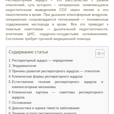
Респираторный ацидоз – это расстройство с разной
этиологией, суть которого – гиперкапния, появляющаяся
недостаточным выведением СО2 через легкие и его
накоплением в крови. При дыхании атмосферным воздухом,
гиперкапния сопровождается гипоксемией — пониженным
содержанием кислорода в крови. Все это приводит к
тяжелым симптомам — дыхательной недостаточности,
угнетению ЦНС, сердечно-сосудистыми осложнениями.
Состояние требует срочной медицинской помощи.
Содержание статьи
Респираторный ацидоз — определение
Эпидемиология
Причины развития респираторного ацидоза — этиология
Клинические формы респираторного ацидоза
Естественное течение респираторного ацидоза и
компенсаторные механизмы
Клиническая картина — симптомы респираторного
ацидоза
Осложнения
Диагностика и оценка тяжести заболевания
Лечение острого респираторного ацидоза