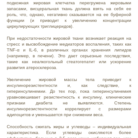
подкожная жировая клетчатка перегружена жировыми
запасами, висцеральная ткань должна взять на себя ее
роль, что, однако, негативно сказывается на ее буферной
функции (и приводит к увеличению концентрации
циркулирующих триглицеридов).
При недостаточности жировой ткани возникает реакция на
стресс и высвобождение медиаторов воспаления, таких как
TNF-α и IL-6, в различных органах хранения липидов
(например, в печени). Это дает серьезные последствия,
такие как неалкогольный стеатогепатит или ускорение
развития атеросклероза.
Увеличение жировой массы тела приводит к
инсулинорезистентности и, как следствие, к
гиперинсулинемии. До тех пор, пока гиперинсулинемия
уравновешивает резистентность к инсулину, клинические
признаки диабета не выявляются. Степень
инсулинорезистентности коррелирует с размерами
адипоцитов и уменьшается при снижении веса.
Способность сжигать жиры и углеводы – индивидуальная
характеристика. Если углеводы окисляются более