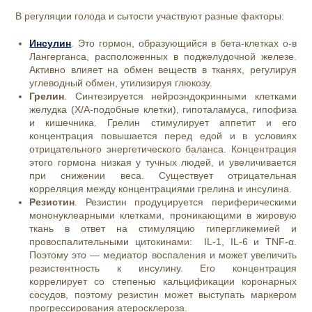
В регуляции голода и сытости участвуют разные факторы:
Инсулин
. Это гормон, образующийся в бета-клетках о-в
Лангерганса, расположенных в поджелудочной железе.
Активно влияет на обмен веществ в тканях, регулируя
углеводный обмен, утилизируя глюкозу.
Грелин
. Синтезируется нейроэндокринными клетками
желудка (X/A-подобные клетки), гипоталамуса, гипофиза
и кишечника. Грелин стимулирует аппетит и его
концентрация повышается перед едой и в условиях
отрицательного энергетического баланса. Концентрация
этого гормона низкая у тучных людей, и увеличивается
при снижении веса. Существует отрицательная
корреляция между концентрациями грелина и инсулина.
Резистин
. Резистин продуцируется периферическими
мононуклеарными клетками, проникающими в жировую
ткань в ответ на стимуляцию гипергликемией и
провоспалительными цитокинами: IL-1, IL-6 и TNF-α.
Поэтому это — медиатор воспаления и может увеличить
резистентность к инсулину. Его концентрация
коррелирует со степенью кальцификации коронарных
сосудов, поэтому резистин может выступать маркером
прогрессирования атеросклероза.