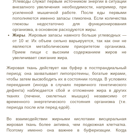
Углеводы служат первым источником энергии в ситуации
внезапного увеличения необходимости, например, при
усиленной мышечной работе. После еды первыми
пополняются именно запасы гликогена. Если количества
глюкозы недостаточно для функционирования
организма, в основном расходуются жиры.
Жиры
. Жировые запасы намного больше углеводных —
от 10 кг. Их объем сильно варьируется, так как они не
являются метаболическим приоритетом организма.
Прием пищи с высоким содержанием жиров не
увеличивает сжигание жира.
Жировая ткань действует как буфер в постпрандиальный
период: она захватывает липопротеины, богатые жирами,
чтобы затем высвободить их в состоянии голода. В условиях
переедания (иногда в случаях первичного генетического
дефекта) наблюдается сбой и отложение жира в других
тканях (печени, скелетных мышцах) независимо от
временного энергетического состояния организма (т.е.
периода после или перед едой).
Во взаимодействии жирными кислотами висцеральная
жировая ткань более активна, чем подкожная клетчатка.
Поэтому именно она важнее в буферизации. Когда