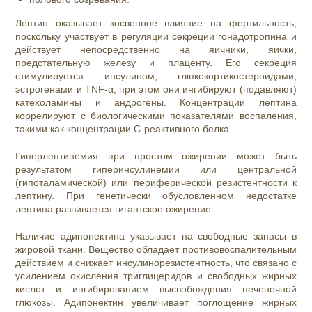
Лептин оказывает косвенное влияние на фертильность,
поскольку участвует в регуляции секреции гонадотропина и
действует непосредственно на яичники, яички,
предстательную железу и плаценту. Его секреция
стимулируется инсулином, глюкокортикостероидами,
эстрогенами и TNF-α, при этом они ингибируют (подавляют)
катехоламины и андрогены. Концентрации лептина
коррелируют с биологическими показателями воспаления,
такими как концентрации С-реактивного белка.
Гиперлептинемия при простом ожирении может быть
результатом гиперинсулинемии или центральной
(гипоталамической) или периферической резистентности к
лептину. При генетически обусловленном недостатке
лептина развивается гигантское ожирение.
Наличие адипонектина указывает на свободные запасы в
жировой ткани. Вещество обладает противовоспалительным
действием и снижает инсулинорезистентность, что связано с
усилением окисления триглицеридов и свободных жирных
кислот и ингибированием высвобождения печеночной
глюкозы. Адипонектин увеличивает поглощение жирных