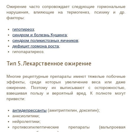
Ожирение часто сопровождает следующие гормональные
нарушения, влияющие на термогенез, психику и др.
факторы:
гипотиреоз
;
синдром и болезнь Кушинга
;
синдром поликистозных яичников
;
дефицит гормона роста
;
гипопаратиреоз.
Тип 5. Лекарственное ожирение
Многие рецептурные препараты имеют тяжелые побочные
эффекты, среди которых увеличение веса или даже
ожирение. Поэтому их выписывают с осторожностью,
взвешивая пользу и вероятный вред. К полноте могут
привести:
антидепрессанты
(амитриптилин, доксепин);
анксиолитики;
нейролептики;
противоэпилептические препараты (вальпроевая