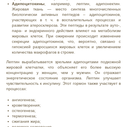
Адипоцитокины
, например, лептин, адипонектин.
Жировая ткань — место синтеза многочисленных
биологически активных пептидов – адипоцитокинов,
участвующих в т. ч. в воспалительных процессах и
развитии атеросклероза. Эти пептиды в результате ауто-,
пара- и эндокринного действия влияют на метаболизм
жировых клеток. При ожирении происходит изменение
секреции адипоцитокинов, что, вероятно, связано с
гипоксией разросшихся жировых клеток и увеличением
количества макрофагов в строме.
Лептин вырабатывается зрелыми адипоцитами подкожной
жировой клетчатки, что объясняет его более высокую
концентрацию у женщин, чем у мужчин. Он отражает
энергетическое состояние организма. Лептин улучшает
чувствительность к инсулину. Этот гормон также участвует в
процессах:
ангиогенеза;
кроветворения;
остеогенеза;
термогенеза;
сжигания жира;
полового созревания.