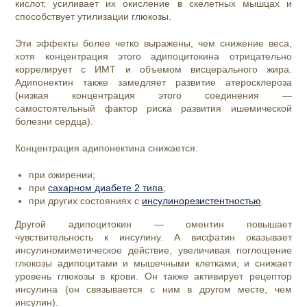
кислот, усиливает их окисление в скелетных мышцах и
способствует утилизации глюкозы.
Эти эффекты более четко выражены, чем снижение веса,
хотя концентрация этого адипоцитокина отрицательно
коррелирует с ИМТ и объемом висцерального жира.
Адипонектин также замедляет развитие атеросклероза
(низкая концентрация этого соединения —
самостоятельный фактор риска развития ишемической
болезни сердца).
Концентрация адипонектина снижается:
при ожирении;
при
сахарном диабете 2 типа
;
при других состояниях с
инсулинорезистентностью
.
Другой адипоцитокин — оментин повышает
чувствительность к инсулину. А висфатин оказывает
инсулиномиметическое действие, увеличивая поглощение
глюкозы адипоцитами и мышечными клетками, и снижает
уровень глюкозы в крови. Он также активирует рецептор
инсулина (он связывается с ним в другом месте, чем
инсулин).