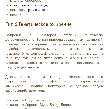
кислота, карбамазепин);
глюкокортикостероиды
;
некоторые
β-блокаторы
;
инсулин.
Тип 6. Генетическое ожирение
Ожирение в некоторой степени генетически
детерминировано. Точная природа врожденных нарушений,
приводящих к ожирению, не установлена, но известен
подобный патомеханизм у генетически ожиревших
грызунов. У мышей db/db ожирение — результат мутации в
гене, кодирующем рецептор лептина, а у мышей ob/ob —
следствие недостатка лептина из-за повреждения гена,
кодирующего лептин.
Доказательство генетической детерминанты некоторых
форм ожирения — тот факт, что оно встречается в
клинической картине некоторых синдромов редких
заболеваний, например:
синдром Прадера-Вилли;
синдром Лоренса-Муна-Барде-Бидля;