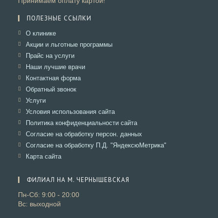
Принимаем оплату картой!
ПОЛЕЗНЫЕ ССЫЛКИ
Откроется
О клинике
в
Откроется
Акции и льготные программы
новой
в
Откроется
Прайс на услуги
вкладке
новой
в
Откроется
Наши лучшие врачи
вкладке
новой
в
Откроется
Контактная форма
вкладке
новой
в
Откроется
Обратный звонок
вкладке
новой
в
Откроется
Услуги
вкладке
новой
в
Откроется
Условия использования сайта
вкладке
новой
в
Откроется
Политика конфиденциальности сайта
вкладке
новой
в
Откроется
Согласие на обработку персон. данных
вкладке
новой
в
Откроется
Согласие на обработку П.Д. "ЯндексюМетрика"
вкладке
новой
в
Откроется
Карта сайта
вкладке
новой
в
вкладке
новой
ФИЛИАЛ НА М. ЧЕРНЫШЕВСКАЯ
вкладке
Пн-Сб: 9:00 - 20:00
Вс: выходной