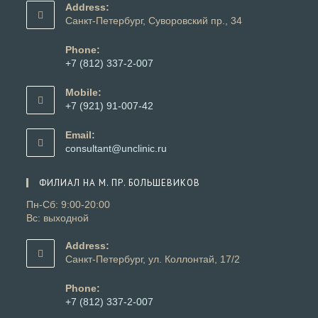
Address:
Санкт-Петербург, Суворовский пр., 34
Phone:
+7 (812) 337-2-007
Откроется
в
Mobile:
вашем
+7 (921) 91-007-42
приложении
Откроется
в
Email:
вашем
Откроется
consultant@unclinic.ru
приложении
в
вашем
ФИЛИАЛ НА М. ПР. БОЛЬШЕВИКОВ
приложении
Пн-Сб: 9:00-20:00
Вс: выходной
Address:
Санкт-Петербург, ул. Коллонтай, 17/2
Phone:
+7 (812) 337-2-007
Откроется