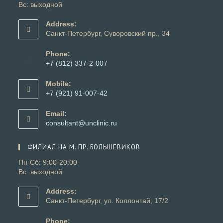
Вс: выходной
Address:
Санкт-Петербург, Суворовский пр., 34
Phone:
+7 (812) 337-2-007
Откроется
в
Mobile:
вашем
+7 (921) 91-007-42
приложении
Откроется
в
Email:
вашем
Откроется
consultant@unclinic.ru
приложении
в
вашем
ФИЛИАЛ НА М. ПР. БОЛЬШЕВИКОВ
приложении
Пн-Сб: 9:00-20:00
Вс: выходной
Address:
Санкт-Петербург, ул. Коллонтай, 17/2
Phone: