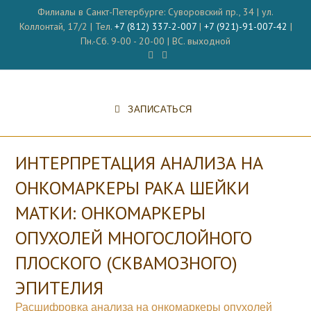
Перейти
Филиалы в Санкт-Петербурге: Суворовский пр., 34 | ул.
к
Коллонтай, 17/2 | Тел.
+7 (812) 337-2-007
|
+7 (921)-91-007-42
|
содержимому
Пн.-Сб. 9-00 - 20-00 | ВС. выходной
ЗАПИСАТЬСЯ
ИНТЕРПРЕТАЦИЯ АНАЛИЗА НА
ОНКОМАРКЕРЫ РАКА ШЕЙКИ
МАТКИ: ОНКОМАРКЕРЫ
ОПУХОЛЕЙ МНОГОСЛОЙНОГО
ПЛОСКОГО (СКВАМОЗНОГО)
ЭПИТЕЛИЯ
Расшифровка анализа на онкомаркеры опухолей