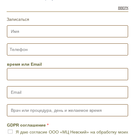
ВВЕРХ
Записаться
И
м
я
*
Т
е
л
е
время или Email
ф
о
н
*
E
m
a
i
В
l
р
*
а
ч
GDPR соглашение
*
и
Я даю согласие ООО «МЦ Невский» на обработку моих