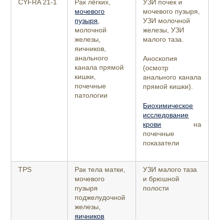
CYFRA 21-1
Рак лёгких,
УЗИ почек и
мочевого
мочевого пузыря,
пузыря
,
УЗИ молочной
молочной
железы, УЗИ
железы,
малого таза.
яичников,
анального
Аноскопия
канала прямой
(осмотр
кишки,
анального канала
почечные
прямой кишки).
патологии
Биохимическое
исследование
крови
на
почечные
показатели
TPS
Рак тела матки,
УЗИ малого таза
мочевого
и брюшной
пузыря
полости
поджелудочной
железы,
яичников