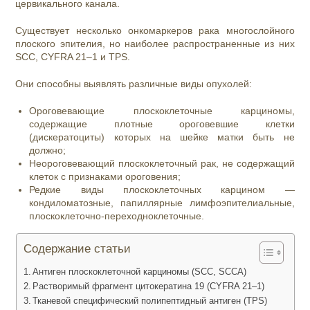
цервикального канала.
Существует несколько онкомаркеров рака многослойного
плоского эпителия, но наиболее распространенные из них
SCC, CYFRA 21–1 и TPS.
Они способны выявлять различные виды опухолей:
Ороговевающие плоскоклеточные карциномы,
содержащие плотные ороговевшие клетки
(дискератоциты) которых на шейке матки быть не
должно;
Неороговевающий плоскоклеточный рак, не содержащий
клеток с признаками ороговения;
Редкие виды плоскоклеточных карцином —
кондиломатозные, папиллярные лимфоэпителиальные,
плоскоклеточно-переходноклеточные.
Содержание статьи
Антиген плоскоклеточной карциномы (SCC, SCCA)
Растворимый фрагмент цитокератина 19 (CYFRA 21–1)
Тканевой специфический полипептидный антиген (TPS)