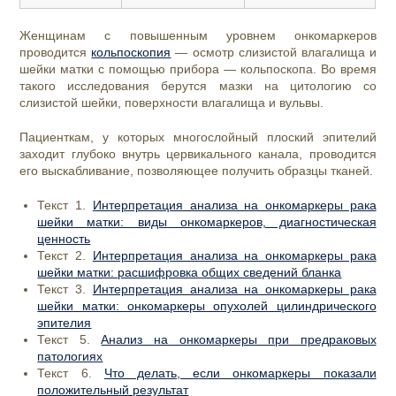
Женщинам с повышенным уровнем онкомаркеров
проводится
кольпоскопия
— осмотр слизистой влагалища и
шейки матки с помощью прибора — кольпоскопа. Во время
такого исследования берутся мазки на цитологию со
слизистой шейки, поверхности влагалища и вульвы.
Пациенткам, у которых многослойный плоский эпителий
заходит глубоко внутрь цервикального канала, проводится
его выскабливание, позволяющее получить образцы тканей.
Текст 1.
Интерпретация анализа на онкомаркеры рака
шейки матки: виды онкомаркеров, диагностическая
ценность
Текст 2.
Интерпретация анализа на онкомаркеры рака
шейки матки: расшифровка общих сведений бланка
Текст 3.
Интерпретация анализа на онкомаркеры рака
шейки матки: онкомаркеры опухолей цилиндрического
эпителия
Текст 5.
Анализ на онкомаркеры при предраковых
патологиях
Текст 6.
Что делать, если онкомаркеры показали
положительный результат