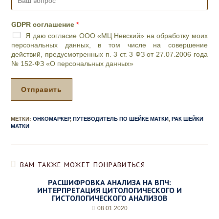
l
а
е
*
ш
в
в
р
GDPR соглашение
*
о
е
Я даю согласие ООО «МЦ Невский» на обработку моих
п
м
персональных данных, в том числе на совершение
р
я
действий, предусмотренных п. 3 ст. 3 ФЗ от 27.07.2006 года
о
п
№ 152-ФЗ «О персональных данных»
с
р
*
и
е
Отправить
м
а
*
МЕТКИ
:
ОНКОМАРКЕР
,
ПУТЕВОДИТЕЛЬ ПО ШЕЙКЕ МАТКИ
,
РАК ШЕЙКИ
МАТКИ
ВАМ ТАКЖЕ МОЖЕТ ПОНРАВИТЬСЯ
РАСШИФРОВКА АНАЛИЗА НА ВПЧ:
ИНТЕРПРЕТАЦИЯ ЦИТОЛОГИЧЕСКОГО И
ГИСТОЛОГИЧЕСКОГО АНАЛИЗОВ
08.01.2020