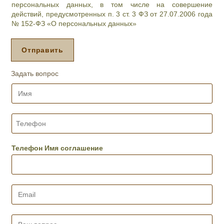
л
персональных данных, в том числе на совершение
и
действий, предусмотренных п. 3 ст. 3 ФЗ от 27.07.2006 года
п
№ 152-ФЗ «О персональных данных»
р
о
ц
Отправить
е
д
Задать вопрос
у
р
И
а
м
,
я
д
*
Т
е
е
н
л
ь
е
Телефон Имя соглашение
и
ф
ж
о
е
н
л
*
E
а
m
е
a
м
i
В
о