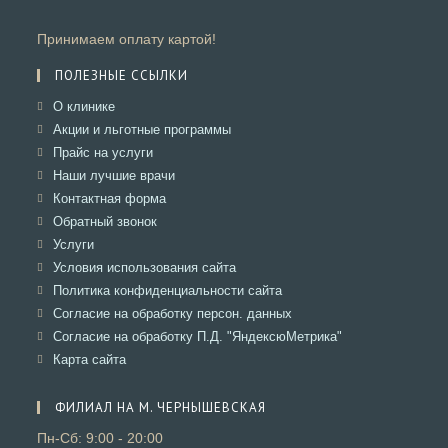
Принимаем оплату картой!
ПОЛЕЗНЫЕ ССЫЛКИ
Откроется
О клинике
в
Откроется
Акции и льготные программы
новой
в
Откроется
Прайс на услуги
вкладке
новой
в
Откроется
Наши лучшие врачи
вкладке
новой
в
Откроется
Контактная форма
вкладке
новой
в
Откроется
Обратный звонок
вкладке
новой
в
Откроется
Услуги
вкладке
новой
в
Откроется
Условия использования сайта
вкладке
новой
в
Откроется
Политика конфиденциальности сайта
вкладке
новой
в
Откроется
Согласие на обработку персон. данных
вкладке
новой
в
Откроется
Согласие на обработку П.Д. "ЯндексюМетрика"
вкладке
новой
в
Откроется
Карта сайта
вкладке
новой
в
вкладке
новой
ФИЛИАЛ НА М. ЧЕРНЫШЕВСКАЯ
вкладке
Пн-Сб: 9:00 - 20:00