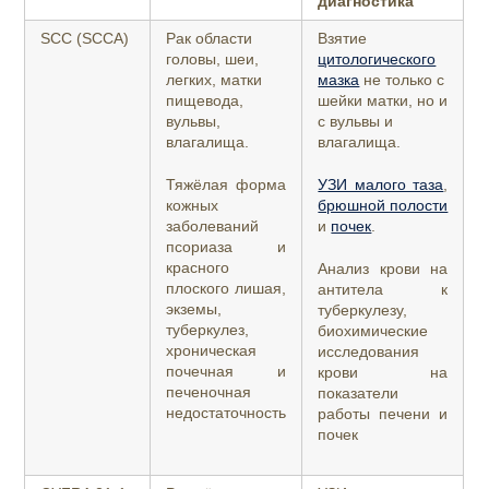
диагностика
SCC (SCCA)
Рак области
Взятие
головы, шеи,
цитологического
легких, матки
мазка
не только с
пищевода,
шейки матки, но и
вульвы,
с вульвы и
влагалища.
влагалища.
Тяжёлая форма
УЗИ малого таза
,
кожных
брюшной полости
заболеваний
и
почек
.
псориаза и
красного
Анализ крови на
плоского лишая,
антитела к
экземы,
туберкулезу,
туберкулез,
биохимические
хроническая
исследования
почечная и
крови на
печеночная
показатели
недостаточность
работы печени и
почек