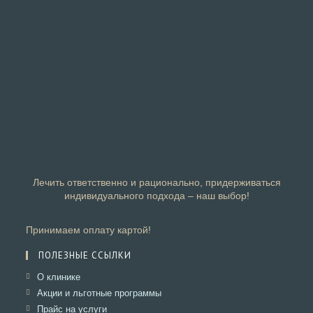
Лечить ответственно и рационально, придерживаться
индивидуального подхода – наш выбор!
Принимаем оплату картой!
ПОЛЕЗНЫЕ ССЫЛКИ
Откроется
О клинике
в
Откроется
Акции и льготные программы
новой
в
Откроется
Прайс на услуги