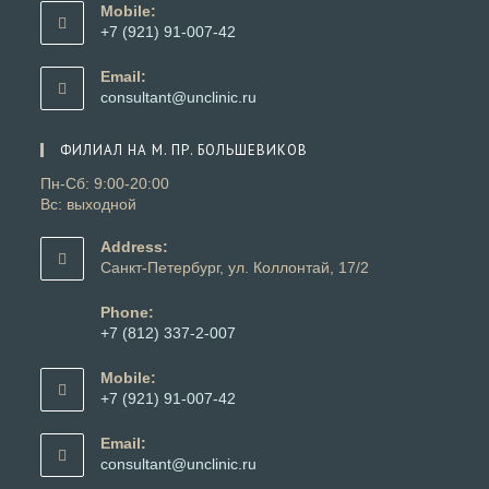
в
Mobile:
вашем
+7 (921) 91-007-42
приложении
Откроется
в
Email:
вашем
Откроется
consultant@unclinic.ru
приложении
в
вашем
ФИЛИАЛ НА М. ПР. БОЛЬШЕВИКОВ
приложении
Пн-Сб: 9:00-20:00
Вс: выходной
Address:
Санкт-Петербург, ул. Коллонтай, 17/2
Phone:
+7 (812) 337-2-007
Откроется
в
Mobile:
вашем
+7 (921) 91-007-42
приложении
Откроется
в
Email:
вашем
Откроется
consultant@unclinic.ru
приложении
в