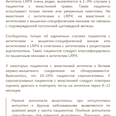
Антитела LRP4 очень редки, выявляются в 1–3% случаев у
пациентов с миастенией гравис. Такие пациенты
испытывают только легкие или умеренные симптомы. Ни
миастения с антителами к LRP4, ни миастения с
антителами к мышечно-специфическим киназам не связаны
с подтвержденной патологией щитовидной железы.
Сообщалось только об единичных случаях пациентов с
антителами к мышечно-специфической киназе или
антителами к LRP4 в сочетании с антителами к рецепторам
ацетилхолина. Таких пациентов следует классифицировать
по мышечным киназам и антителам LRP4.
У некоторых пациентов с миастенией антитела к белкам
нервно-мышечного соединения не обнаруживаются.
Выяснилось, что 10–15% пациентов серонегативны. У
серонегативных пациентов с миастенией следует повторно
оценить диагноз и повторить тесты на антитела через 6–12
месяцев.
Ранние антитела миастении, при отсутствии
антител к другим заболеваниям, выявляются по
крайней мере у части пациентов. Поздние антитела
специфичны для тяжелой миастении. Доказано, что