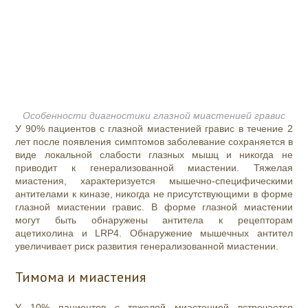
Особенности диагностики глазной миастенией гравис
У 90% пациентов с глазной миастенией гравис в течение 2
лет после появления симптомов заболевание сохраняется в
виде локальной слабости глазных мышц и никогда не
приводит к генерализованной миастении. Тяжелая
миастения, характеризуется мышечно-специфическими
антителами к киназе, никогда не присутствующими в форме
глазной миастении гравис. В форме глазной миастении
могут быть обнаружены антитела к рецепторам
ацетихолина и LRP4. Обнаружение мышечных антител
увеличивает риск развития генерализованной миастении.
Тимома и миастения
У 10% пациентов с тяжелой миастенией встречается