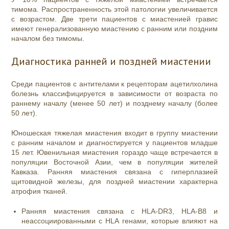
тимома. Распространенность этой патологии увеличивается
с возрастом. Две трети пациентов с миастенией гравис
имеют генерализованную миастению с ранним или поздним
началом без тимомы.
Диагностика ранней и поздней миастении
Среди пациентов с антителами к рецепторам ацетилхолина
болезнь классифицируется в зависимости от возраста по
раннему началу (менее 50 лет) и позднему началу (более
50 лет).
Юношеская тяжелая миастения входит в группу миастении
с ранним началом и диагностируется у пациентов младше
15 лет. Ювенильная миастения гораздо чаще встречается в
популяции Восточной Азии, чем в популяции жителей
Кавказа. Ранняя миастения связана с гиперплазией
щитовидной железы, для поздней миастении характерна
атрофия тканей.
Ранняя миастения связана с HLA-DR3, HLA-B8 и
неассоциированными с HLA генами, которые влияют на