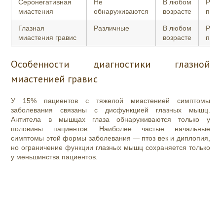
Серонегативная
Не
В любом
Раз
миастения
обнаруживаются
возрасте
пато
Глазная
Различные
В любом
Раз
миастения
гравис
возрасте
пато
Особенности диагностики глазной
миастенией гравис
У 15% пациентов с тяжелой миастенией симптомы
заболевания связаны с дисфункцией глазных мышц.
Антитела в мышцах глаза обнаруживаются только у
половины пациентов. Наиболее частые начальные
симптомы этой формы заболевания — птоз век и диплопия,
но ограничение функции глазных мышц сохраняется только
у меньшинства пациентов.