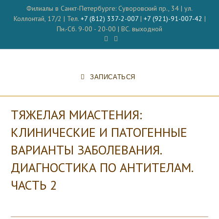
Перейти
Филиалы в Санкт-Петербурге: Суворовский пр., 34 | ул.
к
Коллонтай, 17/2 | Тел.
+7 (812) 337-2-007
|
+7 (921)-91-007-42
|
содержимому
Пн.-Сб. 9-00 - 20-00 | ВС. выходной
ЗАПИСАТЬСЯ
ТЯЖЕЛАЯ МИАСТЕНИЯ:
КЛИНИЧЕСКИЕ И ПАТОГЕННЫЕ
ВАРИАНТЫ ЗАБОЛЕВАНИЯ.
ДИАГНОСТИКА ПО АНТИТЕЛАМ.
ЧАСТЬ 2