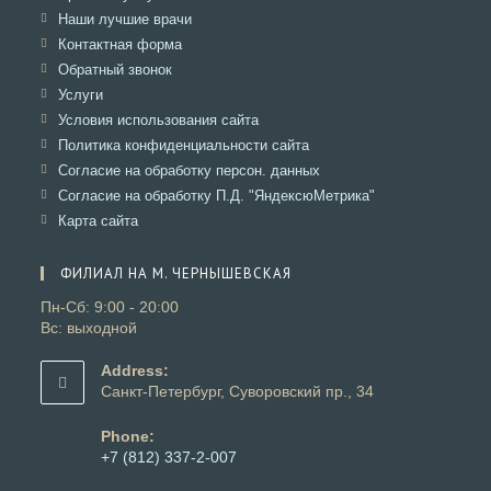
вкладке
новой
в
Откроется
Наши лучшие врачи
вкладке
новой
в
Откроется
Контактная форма
вкладке
новой
в
Откроется
Обратный звонок
вкладке
новой
в
Откроется
Услуги
вкладке
новой
в
Откроется
Условия использования сайта
вкладке
новой
в
Откроется
Политика конфиденциальности сайта
вкладке
новой
в
Откроется
Согласие на обработку персон. данных
вкладке
новой
в
Откроется
Согласие на обработку П.Д. "ЯндексюМетрика"
вкладке
новой
в
Откроется
Карта сайта
вкладке
новой
в
вкладке
новой
ФИЛИАЛ НА М. ЧЕРНЫШЕВСКАЯ
вкладке
Пн-Сб: 9:00 - 20:00
Вс: выходной
Address:
Санкт-Петербург, Суворовский пр., 34
Phone:
+7 (812) 337-2-007
Откроется