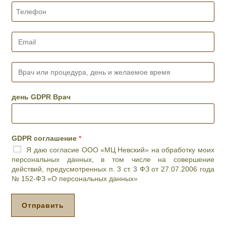
*
Т
е
л
е
E
ф
m
о
a
н
i
В
*
l
р
*
а
ч
день GDPR Врач
и
л
и
п
GDPR соглашение
*
р
Я даю согласие ООО «МЦ Невский» на обработку моих
о
персональных данных, в том числе на совершение
ц
действий, предусмотренных п. 3 ст. 3 ФЗ от 27.07.2006 года
е
№ 152-ФЗ «О персональных данных»
д
у
р
Отправить
а
,