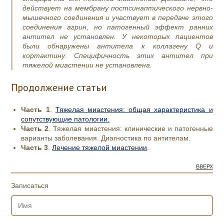
действует на мембрану постсинаптического нервно-
мышечного соединения и участвует в передаче этого
соединения агрин, но патогенный эффект ранних
антител не установлен. У некоторых пациентов
были обнаружены антитела к коллагену Q и
кортактину. Специфичность этих антител при
тяжелой миастении не установлена.
Продолжение статьи
Часть 1
.
Тяжелая миастения: общая характеристика и
сопутствующие патологии.
Часть 2
. Тяжелая миастения: клинические и патогенные
варианты заболевания. Диагностика по антителам.
Часть 3
.
Лечение тяжелой миастении
.
ВВЕРХ
Записаться
И
м
я