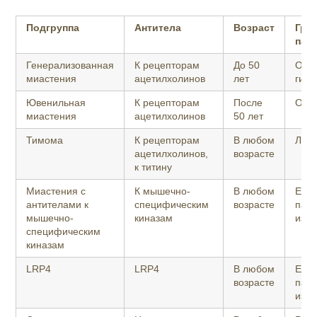
Подгруппа
Антитела
Возраст
Гра
пат
Генерализованная
К рецепторам
До 50
Обы
миастения
ацетилхолинов
лет
гипе
Ювенильная
К рецепторам
После
Обы
миастения
ацетилхолинов
50 лет
Тимома
К рецепторам
В любом
Лим
ацетилхолинов,
возрасте
к титину
Миастения с
К мышечно-
В любом
Есть
антителами к
специфическим
возрасте
пато
мышечно-
киназам
изм
специфическим
киназам
LRP4
LRP4
В любом
Есть
возрасте
пато
изм