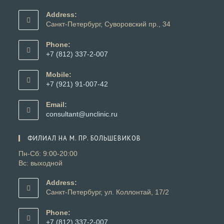
Address:
Санкт-Петербург, Суворовский пр., 34
Phone:
+7 (812) 337-2-007
Откроется
в
Mobile:
вашем
+7 (921) 91-007-42
приложении
Откроется
в
Email:
вашем
Откроется
consultant@unclinic.ru
приложении
в
вашем
ФИЛИАЛ НА М. ПР. БОЛЬШЕВИКОВ
приложении
Пн-Сб: 9:00-20:00
Вс: выходной
Address:
Санкт-Петербург, ул. Коллонтай, 17/2
Phone:
+7 (812) 337-2-007