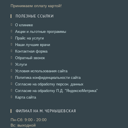
Принимаем оплату картой!
ПОЛЕЗНЫЕ ССЫЛКИ
Откроется
О клинике
в
Откроется
Акции и льготные программы
новой
в
Откроется
Прайс на услуги
вкладке
новой
в
Откроется
Наши лучшие врачи
вкладке
новой
в
Откроется
Контактная форма
вкладке
новой
в
Откроется
Обратный звонок
вкладке
новой
в
Откроется
Услуги
вкладке
новой
в
Откроется
Условия использования сайта
вкладке
новой
в
Откроется
Политика конфиденциальности сайта
вкладке
новой
в
Откроется
Согласие на обработку персон. данных
вкладке
новой
в
Откроется
Согласие на обработку П.Д. "ЯндексюМетрика"
вкладке
новой
в
Откроется
Карта сайта
вкладке
новой
в
вкладке
новой
ФИЛИАЛ НА М. ЧЕРНЫШЕВСКАЯ
вкладке
Пн-Сб: 9:00 - 20:00
Вс: выходной