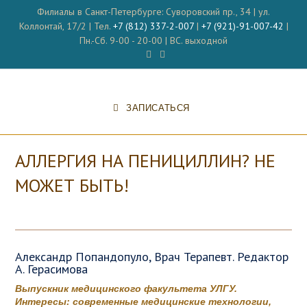
Перейти
Филиалы в Санкт-Петербурге: Суворовский пр., 34 | ул.
к
Коллонтай, 17/2 | Тел.
+7 (812) 337-2-007
|
+7 (921)-91-007-42
|
содержимому
Пн.-Сб. 9-00 - 20-00 | ВС. выходной
ЗАПИСАТЬСЯ
АЛЛЕРГИЯ НА ПЕНИЦИЛЛИН? НЕ
МОЖЕТ БЫТЬ!
Александр Попандопуло, Врач Терапевт. Редактор
А. Герасимова
Выпускник медицинского факультета УЛГУ.
Интересы: современные медицинские технологии,