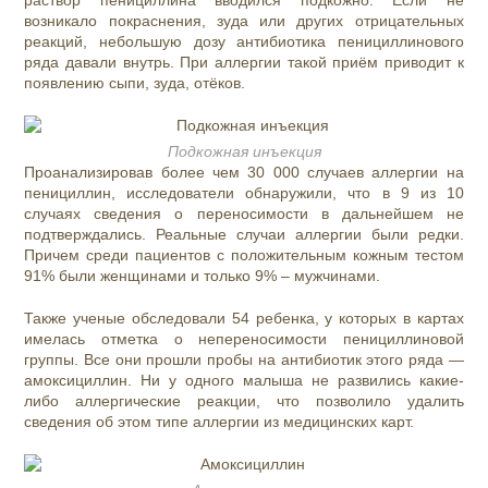
раствор пенициллина вводился подкожно. Если не
возникало покраснения, зуда или других отрицательных
реакций, небольшую дозу антибиотика пенициллинового
ряда давали внутрь. При аллергии такой приём приводит к
появлению сыпи, зуда, отёков.
Подкожная инъекция
Проанализировав более чем 30 000 случаев аллергии на
пенициллин, исследователи обнаружили, что в 9 из 10
случаях сведения о переносимости в дальнейшем не
подтверждались. Реальные случаи аллергии были редки.
Причем среди пациентов с положительным кожным тестом
91% были женщинами и только 9% – мужчинами.
Также ученые обследовали 54 ребенка, у которых в картах
имелась отметка о непереносимости пенициллиновой
группы. Все они прошли пробы на антибиотик этого ряда —
амоксициллин. Ни у одного малыша не развились какие-
либо аллергические реакции, что позволило удалить
сведения об этом типе аллергии из медицинских карт.