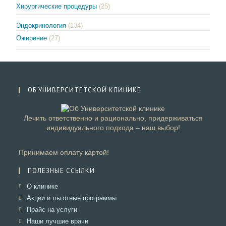
Хирургические процедуры
(25)
Эндокринология
(134)
Ожирение
(27)
ОБ УНИВЕРСИТЕТСКОЙ КЛИНИКЕ
Лечить ответственно и рационально, придерживаться
индивидуального подхода – наш выбор!
Принимаем оплату картой!
ПОЛЕЗНЫЕ ССЫЛКИ
Откроется
О клинике
в
Откроется
Акции и льготные программы
новой
в
Откроется
Прайс на услуги
вкладке
новой
в
Откроется
Наши лучшие врачи