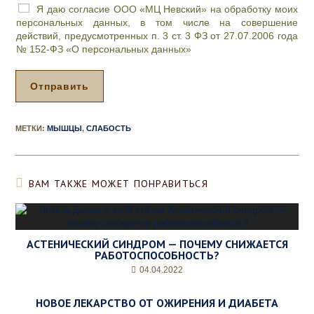
и
Я даю согласие ООО «МЦ Невский» на обработку моих
л
персональных данных, в том числе на совершение
и
действий, предусмотренных п. 3 ст. 3 ФЗ от 27.07.2006 года
п
№ 152-ФЗ «О персональных данных»
р
о
ц
Отправить
е
д
у
МЕТКИ
:
МЫШЦЫ
,
СЛАБОСТЬ
р
а
,
д
ВАМ ТАКЖЕ МОЖЕТ ПОНРАВИТЬСЯ
е
н
ь
и
АСТЕНИЧЕСКИЙ СИНДРОМ — ПОЧЕМУ СНИЖАЕТСЯ
ж
РАБОТОСПОСОБНОСТЬ?
е
л
04.04.2022
а
е
НОВОЕ ЛЕКАРСТВО ОТ ОЖИРЕНИЯ И ДИАБЕТА
м