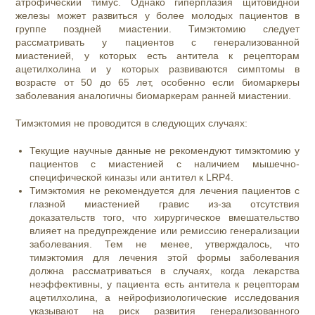
атрофический тимус. Однако гиперплазия щитовидной
железы может развиться у более молодых пациентов в
группе поздней миастении. Тимэктомию следует
рассматривать у пациентов с генерализованной
миастенией, у которых есть антитела к рецепторам
ацетилхолина и у которых развиваются симптомы в
возрасте от 50 до 65 лет, особенно если биомаркеры
заболевания аналогичны биомаркерам ранней миастении.
Тимэктомия не проводится в следующих случаях:
Текущие научные данные не рекомендуют тимэктомию у
пациентов с миастенией с наличием мышечно-
специфической киназы или антител к LRP4.
Тимэктомия не рекомендуется для лечения пациентов с
глазной миастенией гравис из-за отсутствия
доказательств того, что хирургическое вмешательство
влияет на предупреждение или ремиссию генерализации
заболевания. Тем не менее, утверждалось, что
тимэктомия для лечения этой формы заболевания
должна рассматриваться в случаях, когда лекарства
неэффективны, у пациента есть антитела к рецепторам
ацетилхолина, а нейрофизиологические исследования
указывают на риск развития генерализованного