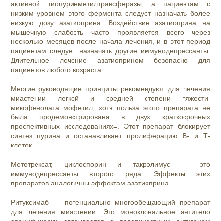
активной тиопуринметилтрансферазы, а пациентам с
низким уровнем этого фермента следует назначать более
низкую дозу азатиоприна. Воздействие азатиоприна на
мышечную слабость часто проявляется всего через
несколько месяцев после начала лечения, и в этот период
пациентам следует назначать другие иммунодепрессанты.
Длительное лечение азатиоприном безопасно для
пациентов любого возраста.
Многие руководящие принципы рекомендуют для лечения
миастении легкой и средней степени тяжести
микофенолата мофетил, хотя польза этого препарата не
была продемонстрирована в двух краткосрочных
проспективных исследованиях=. Этот препарат блокирует
синтез пурина и останавливает пролиферацию В- и Т-
клеток.
Метотрексат, циклоспорин и такролимус — это
иммунодепрессанты второго ряда. Эффекты этих
препаратов аналогичны эффектам азатиоприна.
Ритуксимаб
— потенциально многообещающий препарат
для лечения миастении. Это моноклональное антитело