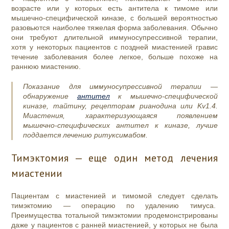
возрасте или у которых есть антитела к тимоме или
мышечно-специфической киназе, с большей вероятностью
разовьются наиболее тяжелая форма заболевания. Обычно
они требуют длительной иммуносупрессивной терапии,
хотя у некоторых пациентов с поздней миастенией гравис
течение заболевания более легкое, больше похоже на
раннюю миастению.
Показание для иммуносупрессивной терапии —
обнаружение
антител
к мышечно-специфической
киназе, тайтину, рецепторам рианодина или Kv1.4.
Миастения, характеризующаяся появлением
мышечно-специфических антител к киназе, лучше
поддается лечению ритуксимабом.
Тимэктомия — еще один метод лечения
миастении
Пациентам с миастенией и тимомой следует сделать
тимэктомию — операцию по удалению тимуса.
Преимущества тотальной тимэктомии продемонстрированы
даже у пациентов с ранней миастенией, у которых не была