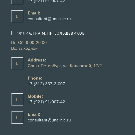
+7 (921) 91-007-42
приложении
Откроется
в
Email:
вашем
Откроется
consultant@unclinic.ru
приложении
в
вашем
ФИЛИАЛ НА М. ПР. БОЛЬШЕВИКОВ
приложении
Пн-Сб: 9:00-20:00
Вс: выходной
Address:
Санкт-Петербург, ул. Коллонтай, 17/2
Phone:
+7 (812) 337-2-007
Откроется
в
Mobile:
вашем
+7 (921) 91-007-42
приложении
Откроется
в
Email:
вашем
Откроется
consultant@unclinic.ru
приложении
в
вашем