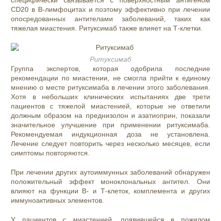
специфически связывается с поверхностным антигеном
CD20 в В-лимфоцитах и ​​поэтому эффективно при лечении
опосредованных антителами заболеваний, таких как
тяжелая миастения. Ритуксимаб также влияет на Т-клетки.
Ритуксимаб
Группа экспертов, которая одобрила последние
рекомендации по миастении, не смогла прийти к единому
мнению о месте ритуксимаба в лечении этого заболевания.
Хотя в небольших клинических испытаниях две трети
пациентов с тяжелой миастенией, которые не ответили
должным образом на преднизолон и азатиоприн, показали
значительное улучшение при применении ритуксимаба.
Рекомендуемая индукционная доза не установлена.
Лечение следует повторить через несколько месяцев, если
симптомы повторяются.
При лечении других аутоиммунных заболеваний обнаружен
положительный эффект моноклональных антител. Они
влияют на функции В- и Т-клеток, комплемента и других
иммуноактивных элементов.
У пациентов с миастенией, появившейся в пожилом