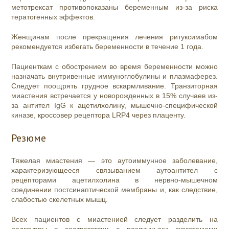
метотрексат противопоказаны беременным из-за риска
тератогенных эффектов.
Женщинам после прекращения лечения ритуксимабом
рекомендуется избегать беременности в течение 1 года.
Пациенткам с обострением во время беременности можно
назначать внутривенные иммуноглобулины и плазмаферез.
Следует поощрять грудное вскармливание. Транзиторная
миастения встречается у новорожденных в 15% случаев из-
за антител IgG к ацетилхолину, мышечно-специфической
киназе, кроссовер рецептора LRP4 через плаценту.
Резюме
Тяжелая миастения — это аутоиммунное заболевание,
характеризующееся связыванием аутоантител с
рецепторами ацетилхолина в нервно-мышечном
соединении постсинаптической мембраны и, как следствие,
слабостью скелетных мышц.
Всех пациентов с миастенией следует разделить на