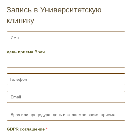
Запись в Университетскую
клинику
И
м
я
*
день приема Врач
Т
е
л
е
E
ф
m
о
a
н
i
В
*
l
р
*
а
ч
GDPR соглашение
*