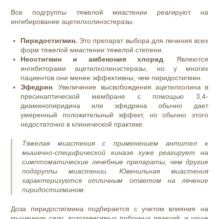
Все подгруппы тяжелой миастении реагируют на
ингибирование ацетилхолинэстеразы.
Пиридостигмин.
Это препарат выбора для лечения всех
форм тяжелой миастении тяжелой степени.
Неостигмин и амбенония хлорид
. Являются
ингибиторами ацетилхолинэстеразы, но у многих
пациентов они менее эффективны, чем пиридостигмин.
Эфедрин
. Увеличение высвобождения ацетилхолина в
пресинаптической мембране с помощью 3,4-
диаминопиридина или эфедрина обычно дает
умеренный положительный эффект, но обычно этого
недостаточно в клинической практике.
Тяжелая миастения с применением антител к
мышечно-специфической киназе хуже реагирует на
симптоматические лечебные препараты, чем другие
подгруппы миастении. Ювенильная миастения
характеризуется отличным ответом на лечение
пиридостигмином.
Доза пиридостигмина подбирается с учетом влияния на
мышечную силу, дозозависимых побочных реакций, и чаще