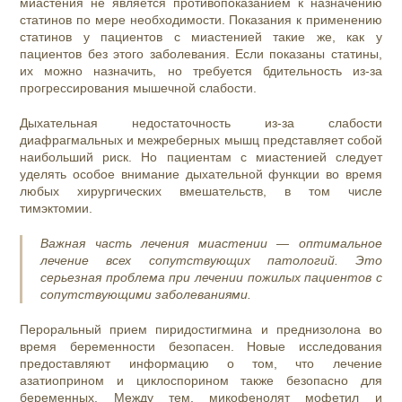
миастения не является противопоказанием к назначению
статинов по мере необходимости. Показания к применению
статинов у пациентов с миастенией такие же, как у
пациентов без этого заболевания. Если показаны статины,
их можно назначить, но требуется бдительность из-за
прогрессирования мышечной слабости.
Дыхательная недостаточность из-за слабости
диафрагмальных и межреберных мышц представляет собой
наибольший риск. Но пациентам с миастенией следует
уделять особое внимание дыхательной функции во время
любых хирургических вмешательств, в том числе
тимэктомии.
Важная часть лечения миастении — оптимальное
лечение всех сопутствующих патологий. Это
серьезная проблема при лечении пожилых пациентов с
сопутствующими заболеваниями.
Пероральный прием пиридостигмина и преднизолона во
время беременности безопасен. Новые исследования
предоставляют информацию о том, что лечение
азатиоприном и циклоспорином также безопасно для
беременных. Между тем, микофенолят мофетил и