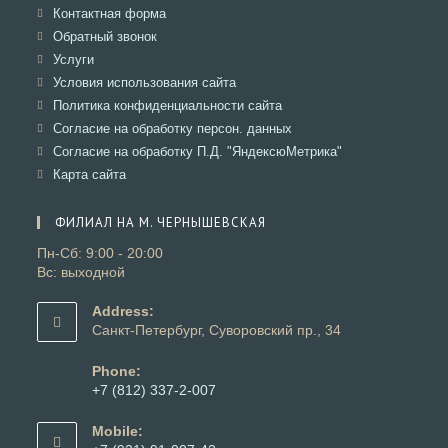
вкладке
новой
в
Откроется
Контактная форма
вкладке
новой
в
Откроется
Обратный звонок
вкладке
новой
в
Откроется
Услуги
вкладке
новой
в
Откроется
Условия использования сайта
вкладке
новой
в
Откроется
Политика конфиденциальности сайта
вкладке
новой
в
Откроется
Согласие на обработку персон. данных
вкладке
новой
в
Откроется
Согласие на обработку П.Д. "ЯндексюМетрика"
вкладке
новой
в
Откроется
Карта сайта
вкладке
новой
в
вкладке
новой
ФИЛИАЛ НА М. ЧЕРНЫШЕВСКАЯ
вкладке
Пн-Сб: 9:00 - 20:00
Вс: выходной
Address:
Санкт-Петербург, Суворовский пр., 34
Phone:
+7 (812) 337-2-007
Откроется
в
Mobile:
вашем