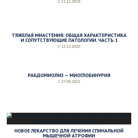
11.11.2019
о
е
в
р
е
м
ТЯЖЕЛАЯ МИАСТЕНИЯ: ОБЩАЯ ХАРАКТЕРИСТИКА
я
И СОПУТСТВУЮЩИЕ ПАТОЛОГИИ. ЧАСТЬ 1
п
12.12.2020
р
и
е
м
а
РАБДОМИОЛИЗ — МИОГЛОБИНУРИЯ
*
27.05.2021
НОВОЕ ЛЕКАРСТВО ДЛЯ ЛЕЧЕНИЯ СПИНАЛЬНОЙ
МЫШЕЧНОЙ АТРОФИИ