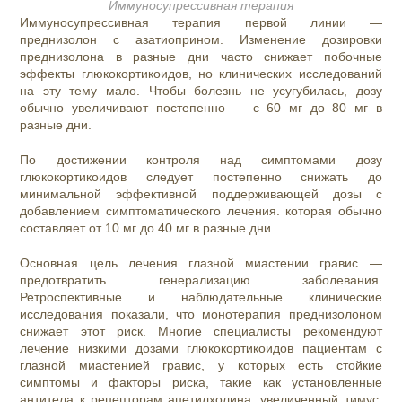
Иммуносупрессивная терапия
Иммуносупрессивная терапия первой линии —
преднизолон с азатиоприном. Изменение дозировки
преднизолона в разные дни часто снижает побочные
эффекты глюкокортикоидов, но клинических исследований
на эту тему мало. Чтобы болезнь не усугубилась, дозу
обычно увеличивают постепенно — с 60 мг до 80 мг в
разные дни.
По достижении контроля над симптомами дозу
глюкокортикоидов следует постепенно снижать до
минимальной эффективной поддерживающей дозы с
добавлением симптоматического лечения. которая обычно
составляет от 10 мг до 40 мг в разные дни.
Основная цель лечения глазной миастении гравис —
предотвратить генерализацию заболевания.
Ретроспективные и наблюдательные клинические
исследования показали, что монотерапия преднизолоном
снижает этот риск. Многие специалисты рекомендуют
лечение низкими дозами глюкокортикоидов пациентам с
глазной миастенией гравис, у которых есть стойкие
симптомы и факторы риска, такие как установленные
антитела к рецепторам ацетилхолина, увеличенный тимус,