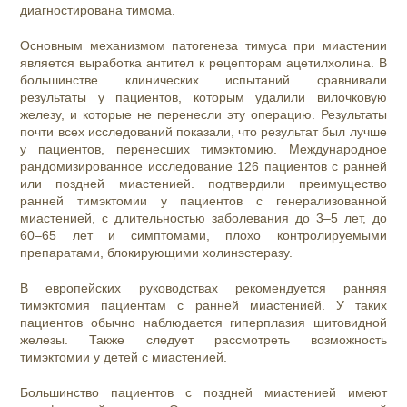
диагностирована тимома.
Основным механизмом патогенеза тимуса при миастении
является выработка антител к рецепторам ацетилхолина. В
большинстве клинических испытаний сравнивали
результаты у пациентов, которым удалили вилочковую
железу, и которые не перенесли эту операцию. Результаты
почти всех исследований показали, что результат был лучше
у пациентов, перенесших тимэктомию. Международное
рандомизированное исследование 126 пациентов с ранней
или поздней миастенией. подтвердили преимущество
ранней тимэктомии у пациентов с генерализованной
миастенией, с длительностью заболевания до 3–5 лет, до
60–65 лет и симптомами, плохо контролируемыми
препаратами, блокирующими холинэстеразу.
В европейских руководствах рекомендуется ранняя
тимэктомия пациентам с ранней миастенией. У таких
пациентов обычно наблюдается гиперплазия щитовидной
железы. Также следует рассмотреть возможность
тимэктомии у детей с миастенией.
Большинство пациентов с поздней миастенией имеют