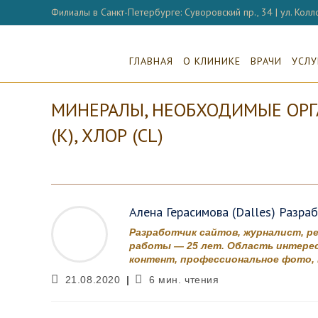
Перейти
Филиалы в Санкт-Петербурге: Суворовский пр., 34 | ул. Колло
к
содержимому
ГЛАВНАЯ
О КЛИНИКЕ
ВРАЧИ
УСЛУ
МИНЕРАЛЫ, НЕОБХОДИМЫЕ ОРГАН
(K), ХЛОР (CL)
Алена Герасимова (Dalles) Разра
Разработчик сайтов, журналист, р
работы — 25 лет. Область интерес
контент, профессиональное фото, в
Запись
Время
21.08.2020
6 мин. чтения
опубликована:
чтения: