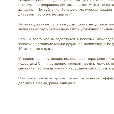
поэтому при неправильном питании его может не хва
женщины. Потребление большего количества сахара 
диабетом часто его не хватает.
Рекомендованные суточные дозы хрома не установлены.
вызывает аллергический дерматит и усугубляет признаки
Больше всего хрома содержится в бобовых, шоколаде,
запасах в организме можно судить по количеству, выве
10 мкг хрома в сутки.
У пациентов, получающих полное парентеральное питан
недостатка Cr
—
нарушение толерантности к глюкозе, п
снижение частоты дыхания и нарушение метаболизма а
Симптомы избытка хрома: гепатотоксические эффект
дерматит,
экзема
, раны, аллергия.