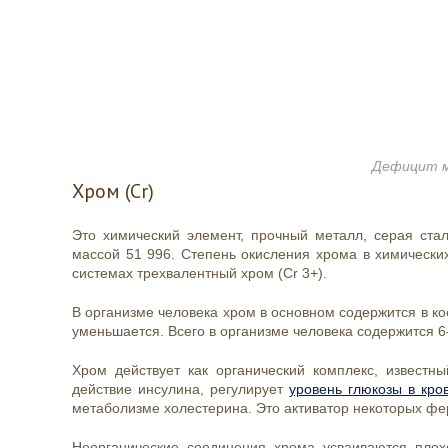
Дефицит м
Хром (Cr)
Это химический элемент, прочный металл, серая ста
массой 51 996. Степень окисления хрома в химических
системах трехвалентный хром (Cr 3+).
В организме человека хром в основном содержится в ко
уменьшается. Всего в организме человека содержится 6
Хром действует как органический комплекс, известн
действие инсулина, регулирует
уровень глюкозы в кро
метаболизме холестерина. Это активатор некоторых ф
Неорганические соединения хрома усваиваются пло