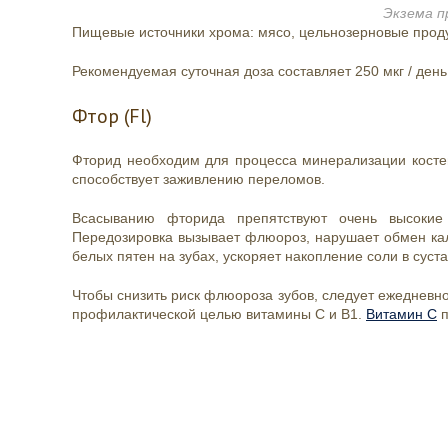
Экзема п
Пищевые источники хрома: мясо, цельнозерновые проду
Рекомендуемая суточная доза составляет 250 мкг / день
Фтор (Fl)
Фторид необходим для процесса минерализации костей
способствует заживлению переломов.
Всасыванию фторида препятствуют очень высокие
Передозировка вызывает флюороз, нарушает обмен кал
белых пятен на зубах, ускоряет накопление соли в суст
Чтобы снизить риск флюороза зубов, следует ежедневно
профилактической целью витамины C и B1.
Витамин С
п