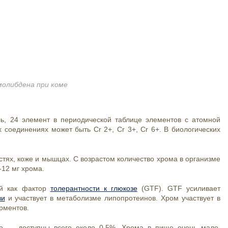
олибдена при коме
ль, 24 элемент в периодической таблице элементов с атомной
 соединениях может быть Cr 2+, Cr 3+, Cr 6+. В биологических
стях, коже и мышцах. С возрастом количество хрома в организме
-12 мг хрома.
ый как фактор
толерантности к глюкозе
(GTF). GTF усиливает
ви
и участвует в метаболизме липопротеинов. Хром участвует в
ерментов.
хо — доступны всего около 0,5%. Хрома в пище очень мало,