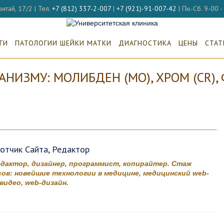
нтай, 17/2 | Тел.
+7 (812) 337-2-007
|
+7 (921)-91-007-42
| Пн.-Сб. 9-00 
ГИ
ПАТОЛОГИИ ШЕЙКИ МАТКИ
ДИАГНОСТИКА
ЦЕНЫ
СТАТ
ИЗМУ: МОЛИБДЕН (MO), ХРОМ (CR), ФТ
ботчик Сайта, Редактор
едактор, дизайнер, программист, копирайтер. Стаж
ов: новейшие технологии в медицине, медицинский web-
идео, web-дизайн.