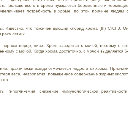
тать. Больше всего в хроме нуждаются беременные и кормящие
увеличивает потребность в хроме, по этой причине людям с
 Известно, что токсичен высший хлорид хрома (III) CrCl 3. Он
 рака легких.
 черном перце, пиве. Хром выводится с мочой, поэтому о его
денному с мочой. Когда хрома достаточно, с мочой выделяется 5-
ие, практически всегда отмечается недостаток хрома. Признаки
отеря веса, невропатия, повышенное содержание жирных кислот,
зота.
ы, гипогликемия, снижение иммунологической реактивности,