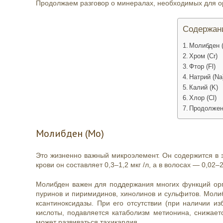
Продолжаем разговор о минералах, необходимых для о
Содержан
Молибден 
Хром (Cr)
Фтор (Fl)
Натрий (Na
Калий (K)
Хлор (Cl)
Продолжен
Молибден (Mo)
Это жизненно важный микроэлемент. Он содержится в 
крови он составляет 0,3–1,2 мкг /л, а в волосах — 0,02–2
Молибден важен для поддержания многих функций орг
пуринов и пиримидинов, хинолинов и сульфитов. Моли
ксантиноксидазы. При его отсутствии (при наличии и
кислоты, подавляется катаболизм метионина, снижает
может развиваться тахикардия.