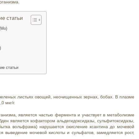
рганизма.
ие статьи
(Mo)
)
ие статьи
зеленых листьях овощей, неочищенных зернах, бобах. В плазме
,0 мкг/г.
анизма, является частью фермента и участвует в метаболизме
бден является кофактором альдегидоксидазы, сульфитоксидазы,
збытка вольфрама) нарушается окисление ксантина до мочевой
ся выведение мочевой кислоты и сульфатов, замедляется рост,