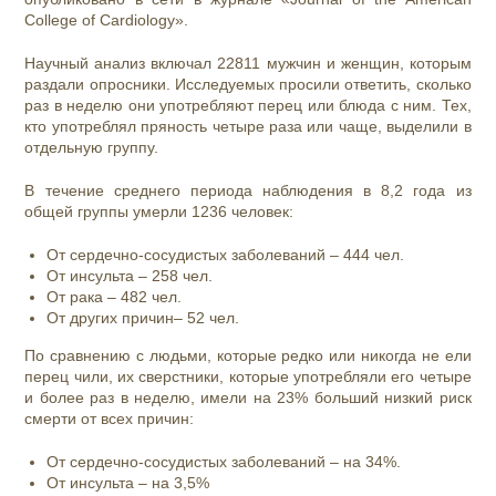
College of Cardiology».
Научный анализ включал 22811 мужчин и женщин, которым
раздали опросники. Исследуемых просили ответить, сколько
раз в неделю они употребляют перец или блюда с ним. Тех,
кто употреблял пряность четыре раза или чаще, выделили в
отдельную группу.
В течение среднего периода наблюдения в 8,2 года из
общей группы умерли 1236 человек:
От сердечно-сосудистых заболеваний – 444 чел.
От инсульта – 258 чел.
От рака – 482 чел.
От других причин– 52 чел.
По сравнению с людьми, которые редко или никогда не ели
перец чили, их сверстники, которые употребляли его четыре
и более раз в неделю, имели на 23% больший низкий риск
смерти от всех причин:
От сердечно-сосудистых заболеваний – на 34%.
От инсульта – на 3,5%