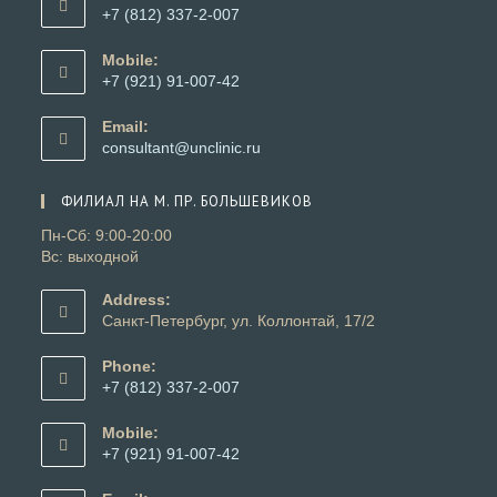
+7 (812) 337-2-007
Откроется
в
Mobile:
вашем
+7 (921) 91-007-42
приложении
Откроется
в
Email:
вашем
Откроется
consultant@unclinic.ru
приложении
в
вашем
ФИЛИАЛ НА М. ПР. БОЛЬШЕВИКОВ
приложении
Пн-Сб: 9:00-20:00
Вс: выходной
Address:
Санкт-Петербург, ул. Коллонтай, 17/2
Phone:
+7 (812) 337-2-007
Откроется
в
Mobile:
вашем
+7 (921) 91-007-42
приложении
Откроется
в