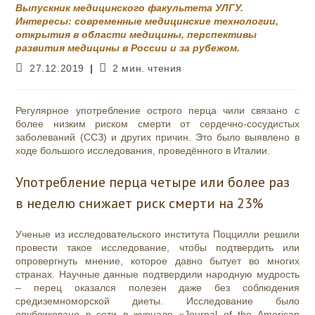
Выпускник медицинского факультета УЛГУ.
Интересы: современные медицинские технологии,
открытия в области медицины, перспективы
развития медицины в России и за рубежом.
Запись
Время
27.12.2019
2 мин. чтения
опубликована:
чтения:
Регулярное употребление острого перца чили связано с
более низким риском смерти от сердечно-сосудистых
заболеваний (ССЗ) и других причин. Это было выявлено в
ходе большого исследования, проведённого в Италии.
Употребление перца четыре или более раз
в неделю снижает риск смерти на 23%
Ученые из исследовательского института Поццилли решили
провести такое исследование, чтобы подтвердить или
опровергнуть мнение, которое давно бытует во многих
странах.
Научные данные подтвердили народную мудрость
– перец оказался полезен даже без соблюдения
средиземноморской диеты. Исследование было
опубликовано в сети в журнале «Journal of the American