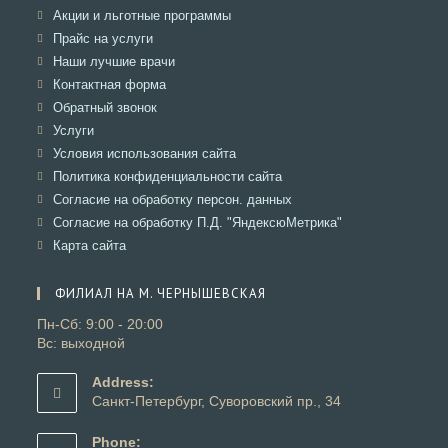
в
Откроется
Акции и льготные программы
новой
в
Откроется
Прайс на услуги
вкладке
новой
в
Откроется
Наши лучшие врачи
вкладке
новой
в
Откроется
Контактная форма
вкладке
новой
в
Откроется
Обратный звонок
вкладке
новой
в
Откроется
Услуги
вкладке
новой
в
Откроется
Условия использования сайта
вкладке
новой
в
Откроется
Политика конфиденциальности сайта
вкладке
новой
в
Откроется
Согласие на обработку персон. данных
вкладке
новой
в
Откроется
Согласие на обработку П.Д. "ЯндексюМетрика"
вкладке
новой
в
Откроется
Карта сайта
вкладке
новой
в
вкладке
новой
ФИЛИАЛ НА М. ЧЕРНЫШЕВСКАЯ
вкладке
Пн-Сб: 9:00 - 20:00
Вс: выходной
Address:
Санкт-Петербург, Суворовский пр., 34
Phone: