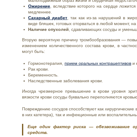
малоподвижный образ жизни и сердечная недостаточ
Ожирение
, вследствие которого на сердце ложится
медленнее.
Сахарный диабет
, так как из-за нарушений в жи
виде бляшек, готовых оторваться в любой момент, на 
Наличие опухолей
, сдавливающих сосуды и уменьш
Вторую вероятную причину тромбообразования — повы
изменением количественного состава крови, в частно
могут быть:
Гормонотерапия,
прием оральных контрацептивов
и 
Рак крови.
Беременность.
Наследственные заболевания крови.
Иногда чрезмерное превышение в крови уровня эри
вязкости крови сосуды буквально переполняются кровью
Повреждению сосудов способствуют как хирургические 
в них катетера), так и инфекционные или воспалительн
Еще один фактор риска — обезвоживание ор
средств.