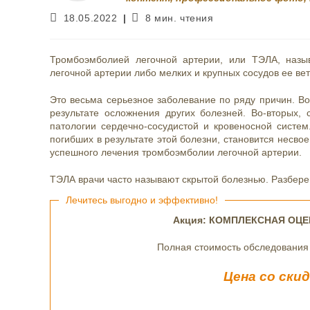
Запись
Время
18.05.2022
8 мин. чтения
опубликована:
чтения:
Тромбоэмболией легочной артерии, или ТЭЛА, назы
легочной артерии либо мелких и крупных сосудов ее вет
Это весьма серьезное заболевание по ряду причин. Во
результате осложнения других болезней. Во-вторых,
патологии сердечно-сосудистой и кровеносной систе
погибших в результате этой болезни, становится несво
успешного лечения тромбоэмболии легочной артерии.
ТЭЛА врачи часто называют скрытой болезнью. Разберем
Лечитесь выгодно и эффективно!
Акция: КОМПЛЕКСНАЯ ОЦ
Полная стоимость обследования 
Цена со ски