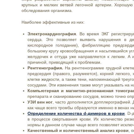
крупных и мелких ветвей легочной артерии. Хорошу
обследования организма.
Наиболее эффективные из них:
Электрокардиография
. Во время ЭКГ регистриру
сердца. Это позволяет выявить нарушения в де
кислородное голодание), фибрилляцию предсерди
большому кругу кровообращения и насытившийся угл
желудочек и оттуда уже направляется к легким. А 
причиной, приводящей к проблемам.
Рентгенография.
На рентгенограмме грудной клетк
предсердия (правого, разумеется), корней легкого,
клетке жидкости, а также тени, напоминающей треуго
сосудами. Эти изменения также могут указывать на н
Компьютерная и магнитно-резонансная томогр
препарата и сканированию сосудов, можно точно опр
УЗИ вен ног
, часто дополняется допплерографией. Д
как чаще всего тромбы образуются именно в венах н
Определение количества d-димеров в крови
. D-
в процессе свертывания крови. Их количество резк
нормы в данном случае чаще всего позволяет исключ
Качественный и количественный анализ крови
, 