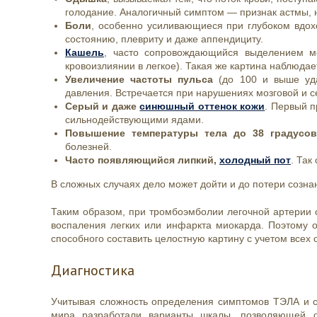
голодание. Аналогичный симптом — признак астмы, 
Боли
, особенно усиливающиеся при глубоком вдох
состоянию, плевриту и даже аппендициту.
Кашель
, часто сопровождающийся выделением м
кровоизлиянии в легкое). Такая же картина наблюдае
Увеличение частоты пульса
(до 100 и выше уда
давления. Встречается при нарушениях мозговой и с
Серый и даже
синюшный оттенок кожи
. Первый п
сильнодействующими ядами.
Повышение температуры тела до 38 градусов
болезней.
Часто появляющийся липкий,
холодный пот
. Так
В сложных случаях дело может дойти и до потери созна
Таким образом, при тромбоэмболии легочной артерии 
воспаления легких или инфаркта миокарда. Поэтому о
способного составить целостную картину с учетом всех
Диагностика
Учитывая сложность определения симптомов ТЭЛА и с
мира разработали варианты шкалы, позволяющей о