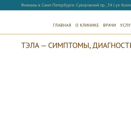
Перейти
Филиалы в Санкт-Петербурге: Суворовский пр., 34 | ул. Колло
к
содержимому
ГЛАВНАЯ
О КЛИНИКЕ
ВРАЧИ
УСЛУ
ТЭЛА — СИМПТОМЫ, ДИАГНОСТ