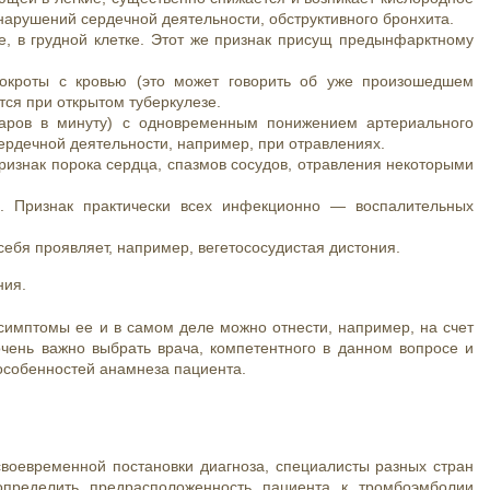
нарушений сердечной деятельности, обструктивного бронхита.
е, в грудной клетке. Этот же признак присущ предынфарктному
окроты с кровью (это может говорить об уже произошедшем
тся при открытом туберкулезе.
ров в минуту) с одновременным понижением артериального
ердечной деятельности, например, при отравлениях.
ризнак порока сердца, спазмов сосудов, отравления некоторыми
. Признак практически всех инфекционно — воспалительных
 себя проявляет, например, вегетососудистая дистония.
ния.
симптомы ее и в самом деле можно отнести, например, на счет
чень важно выбрать врача, компетентного в данном вопросе и
 особенностей анамнеза пациента.
воевременной постановки диагноза, специалисты разных стран
пределить предрасположенность пациента к тромбоэмболии