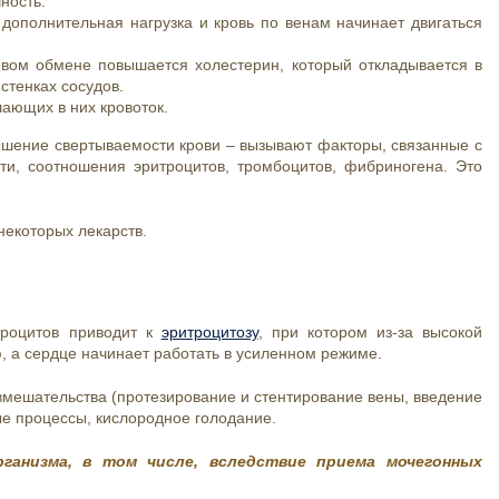
ность.
 дополнительная нагрузка и кровь по венам начинает двигаться
ровом обмене повышается холестерин, который откладывается в
стенках сосудов.
ающих в них кровоток.
шение свертываемости крови – вызывают факторы, связанные с
сти, соотношения эритроцитов, тромбоцитов, фибриногена. Это
некоторых лекарств.
троцитов приводит к
эритроцитозу
, при котором из-за высокой
, а сердце начинает работать в усиленном режиме.
вмешательства (протезирование и стентирование вены, введение
ые процессы, кислородное голодание.
ганизма, в том числе, вследствие приема мочегонных