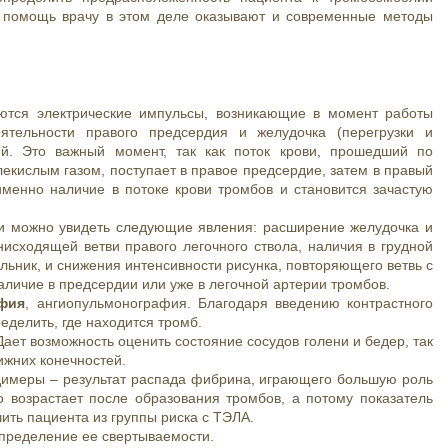
ю помощь врачу в этом деле оказывают и современные методы
ются электрические импульсы, возникающие в момент работы
ятельности правого предсердия и желудочка (перегрузки и
й. Это важный момент, так как поток крови, прошедший по
екислым газом, поступает в правое предсердие, затем в правый
именно наличие в потоке крови тромбов и становится зачастую
и можно увидеть следующие явления: расширение желудочка и
 нисходящей ветви правого легочного ствола, наличия в грудной
льник, и снижения интенсивности рисунка, повторяющего ветвь с
аличие в предсердии или уже в легочной артерии тромбов.
афия
, ангиопульмонография. Благодаря введению контрастного
еделить, где находится тромб.
ает возможность оценить состояние сосудов голени и бедер, так
ижних конечностей.
димеры – результат распада фибрина, играющего большую роль
о возрастает после образования тромбов, а потому показатель
ить пациента из группы риска с ТЭЛА.
определение ее свертываемости.