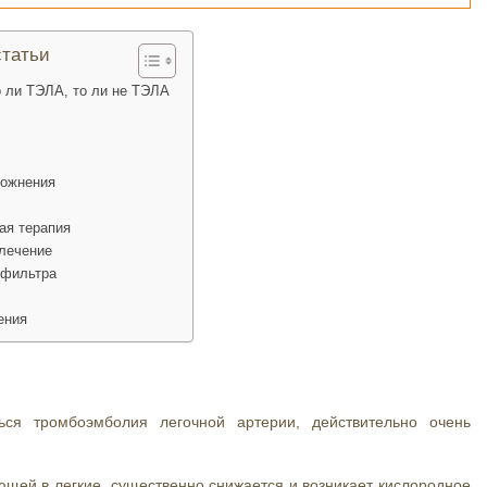
татьи
 ли ТЭЛА, то ли не ТЭЛА
ожнения
ая терапия
 лечение
-фильтра
ения
ься тромбоэмболия легочной артерии, действительно очень
ающей в легкие, существенно снижается и возникает кислородное