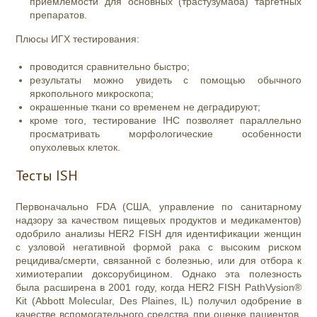
приемлемости для основных (трастузумаба) таргетных
препаратов.
Плюсы ИГХ тестирования:
проводится сравнительно быстро;
результаты можно увидеть с помощью обычного
яркопольного микроскопа;
окрашенные ткани со временем не деградируют;
кроме того, тестирование IHC позволяет параллельно
просматривать морфологические особенности
опухолевых клеток.
Тесты ISH
Первоначально FDA (США,
управление по санитарному
надзору за качеством пищевых продуктов и медикаментов)
одобрило анализы HER2 FISH для идентификации женщин
с узловой негативной формой рака с высоким риском
рецидива/смерти, связанной с болезнью, или для отбора к
химиотерапии доксорубицином. Однако эта полезность
была расширена в 2001 году, когда HER2 FISH PathVysion®
Kit (Abbott Molecular, Des Plaines, IL) получил одобрение в
качестве вспомогательного средства при оценке пациентов,