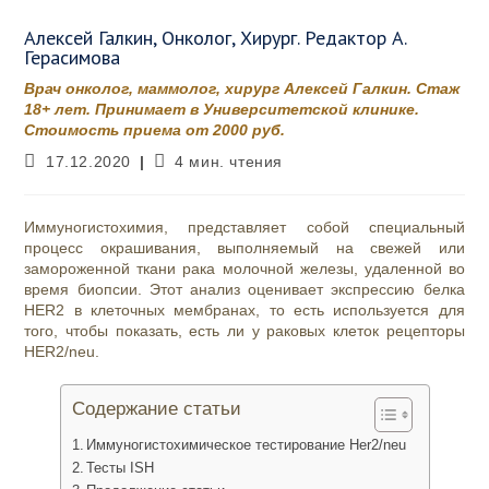
Алексей Галкин, Онколог, Хирург. Редактор А.
Герасимова
Врач онколог, маммолог, хирург Алексей Галкин. Стаж
18+ лет. Принимает в Университетской клинике.
Стоимость приема от 2000 руб.
Запись
Время
17.12.2020
4 мин. чтения
опубликована:
чтения:
Иммуногистохимия, представляет собой специальный
процесс окрашивания, выполняемый на свежей или
замороженной ткани рака молочной железы, удаленной во
время биопсии. Этот анализ оценивает экспрессию белка
HER2 в клеточных мембранах, то есть используется для
того, чтобы показать, есть ли у раковых клеток рецепторы
HER2
/neu
.
Содержание статьи
Иммуногистохимическое тестирование Her2/neu
Тесты ISH