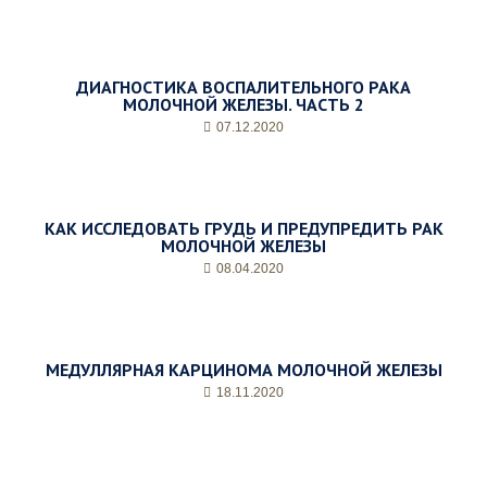
е
л
а
е
ДИАГНОСТИКА ВОСПАЛИТЕЛЬНОГО РАКА
м
МОЛОЧНОЙ ЖЕЛЕЗЫ. ЧАСТЬ 2
о
е
07.12.2020
в
р
е
м
КАК ИССЛЕДОВАТЬ ГРУДЬ И ПРЕДУПРЕДИТЬ РАК
я
МОЛОЧНОЙ ЖЕЛЕЗЫ
п
08.04.2020
р
и
е
м
а
МЕДУЛЛЯРНАЯ КАРЦИНОМА МОЛОЧНОЙ ЖЕЛЕЗЫ
*
18.11.2020