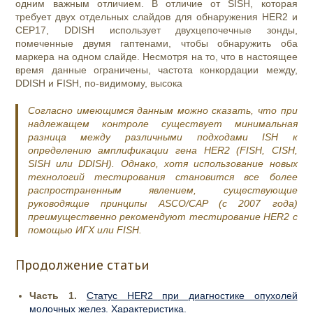
одним важным отличием. В отличие от SISH, которая
требует двух отдельных слайдов для обнаружения HER2 и
CEP17, DDISH использует двухцепочечные зонды,
помеченные двумя гаптенами, чтобы обнаружить оба
маркера на одном слайде. Несмотря на то, что в настоящее
время данные ограничены, частота конкордации между,
DDISH и FISH, по-видимому, высока
Согласно имеющимся данным можно сказать, что при
надлежащем контроле существует минимальная
разница между различными подходами ISH к
определению амплификации гена HER2 (FISH, CISH,
SISH или DDISH). Однако, хотя использование новых
технологий тестирования становится все более
распространенным явлением, существующие
руководящие принципы ASCO/CAP (с 2007 года)
преимущественно рекомендуют тестирование HER2 с
помощью ИГХ или FISH.
Продолжение статьи
Часть 1.
Статус HER2 при диагностике опухолей
молочных желез. Характеристика.