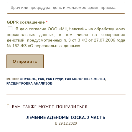
В
р
а
ч
GDPR соглашение
*
и
Я даю согласие ООО «МЦ Невский» на обработку моих
л
персональных данных, в том числе на совершение
и
действий, предусмотренных п. 3 ст. 3 ФЗ от 27.07.2006 года
п
№ 152-ФЗ «О персональных данных»
р
о
ц
Отправить
е
д
у
МЕТКИ
:
ОПУХОЛЬ
,
РАК
,
РАК ГРУДИ
,
РАК МОЛОЧНЫХ ЖЕЛЕЗ
,
р
РАСШИФРОВКА АНАЛИЗОВ
а
,
д
е
ВАМ ТАКЖЕ МОЖЕТ ПОНРАВИТЬСЯ
н
ь
ЛЕЧЕНИЕ АДЕНОМЫ СОСКА. 2 ЧАСТЬ
и
29.12.2020
ж