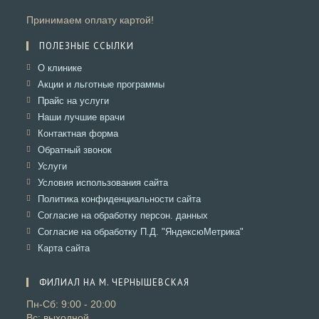
Принимаем оплату картой!
ПОЛЕЗНЫЕ ССЫЛКИ
Откроется
О клинике
в
Откроется
Акции и льготные программы
новой
в
Откроется
Прайс на услуги
вкладке
новой
в
Откроется
Наши лучшие врачи
вкладке
новой
в
Откроется
Контактная форма
вкладке
новой
в
Откроется
Обратный звонок
вкладке
новой
в
Откроется
Услуги
вкладке
новой
в
Откроется
Условия использования сайта
вкладке
новой
в
Откроется
Политика конфиденциальности сайта
вкладке
новой
в
Откроется
Согласие на обработку персон. данных
вкладке
новой
в
Откроется
Согласие на обработку П.Д. "ЯндексюМетрика"
вкладке
новой
в
Откроется
Карта сайта
вкладке
новой
в
вкладке
новой
ФИЛИАЛ НА М. ЧЕРНЫШЕВСКАЯ
вкладке
Пн-Сб: 9:00 - 20:00
Вс: выходной