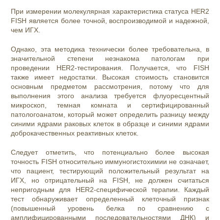
При измерении молекулярная характеристика статуса HER2
FISH является более точной, воспроизводимой и надежной,
чем ИГХ.
Однако, эта методика технически более требовательна, в
значительной степени незнакома патологам при
проведении HER2-тестирования. Получается, что FISH
также имеет недостатки. Высокая стоимость становится
основным предметом рассмотрения, потому что для
выполнения этого анализа требуется флуоресцентный
микроскоп, темная комната и сертифицированный
патологоанатом, который может определить разницу между
синими ядрами раковых клеток в образце и синими ядрами
доброкачественных реактивных клеток.
Следует отметить, что потенциально более высокая
точность FISH относительно иммуногистохимии не означает,
что пациент, тестирующий положительный результат на
ИГХ, но отрицательный на FISH, не должен считаться
непригодным для HER2-специфической терапии. Каждый
тест обнаруживает определенный клеточный признак
(повышенный уровень белка по сравнению с
амплифицированными последовательностями ДНК) и