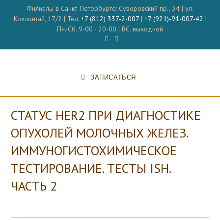
Перейти
Филиалы в Санкт-Петербурге: Суворовский пр., 34 | ул.
к
Коллонтай, 17/2 | Тел.
+7 (812) 337-2-007
|
+7 (921)-91-007-42
|
содержимому
Пн.-Сб. 9-00 - 20-00 | ВС. выходной
ЗАПИСАТЬСЯ
СТАТУС HER2 ПРИ ДИАГНОСТИКЕ
ОПУХОЛЕЙ МОЛОЧНЫХ ЖЕЛЕЗ.
ИММУНОГИСТОХИМИЧЕСКОЕ
ТЕСТИРОВАНИЕ. ТЕСТЫ ISH.
ЧАСТЬ 2