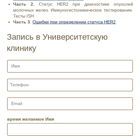
Часть 2.
Статус HER2 при диагностике опухолей
молочных желез. Иммуногистохимическое тестирование.
Тесты ISH.
Часть 3
.
Ошибки при определении статуса HER2
.
Запись в Университетскую
клинику
И
м
я
*
Т
е
л
е
E
ф
m
о
a
н
i
время желаемое Имя
*
l
*