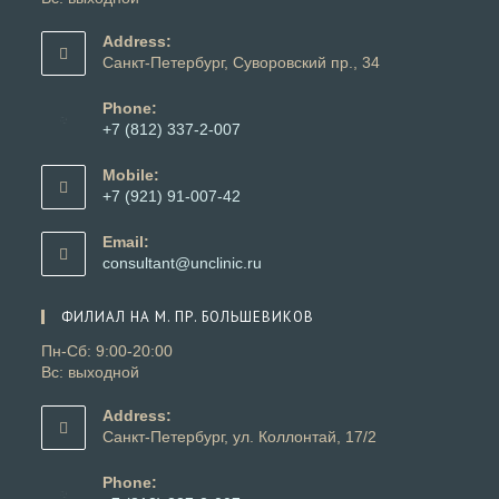
Address:
Санкт-Петербург, Суворовский пр., 34
Phone:
+7 (812) 337-2-007
Откроется
в
Mobile:
вашем
+7 (921) 91-007-42
приложении
Откроется
в
Email:
вашем
Откроется
consultant@unclinic.ru
приложении
в
вашем
ФИЛИАЛ НА М. ПР. БОЛЬШЕВИКОВ
приложении
Пн-Сб: 9:00-20:00
Вс: выходной
Address:
Санкт-Петербург, ул. Коллонтай, 17/2
Phone: