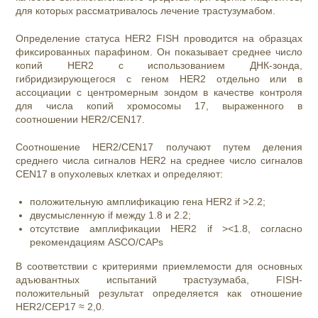
для которых рассматривалось лечение трастузумабом.
Определение статуса HER2 FISH проводится на образцах
фиксированных парафином. Он показывает среднее число
копий HER2 с использованием ДНК-зонда,
гибридизирующегося с геном HER2 отдельно или в
ассоциации с центромерным зондом в качестве контроля
для числа копий хромосомы 17, выраженного в
соотношении HER2/CEN17.
Соотношение HER2/CEN17 получают путем деления
среднего числа сигналов HER2 на среднее число сигналов
CEN17 в опухолевых клетках и определяют:
положительную амплификацию гена HER2 if >2.2;
двусмысленную if между 1.8 и 2.2;
отсутствие амплификации HER2 if ><1.8, согласно
рекомендациям ASCO/CAPs
В соответствии с критериями приемлемости для основных
адъювантных испытаний трастузумаба, FISH-
положительный результат определяется как отношение
HER2/CEP17 ≈ 2,0.