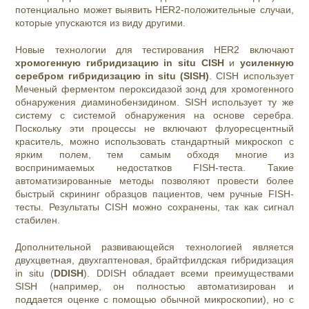
потенциально может выявить HER2-положительные случаи,
которые упускаются из виду другими.
Новые технологии для тестирования HER2 включают
хромогенную гибридизацию in situ CISH
и
усиленную
серебром гибридизацию in situ (SISH)
. CISH использует
Меченый ферментом пероксидазой зонд для хромогенного
обнаружения диаминобензидином. SISH использует ту же
систему с системой обнаружения на основе серебра.
Поскольку эти процессы не включают флуоресцентный
краситель, можно использовать стандартный микроскоп с
ярким полем, тем самым обходя многие из
воспринимаемых недостатков FISH-теста. Такие
автоматизированные методы позволяют провести более
быстрый скрининг образцов пациентов, чем ручные FISH-
тесты. Результаты CISH можно сохранены, так как сигнал
стабилен.
Дополнительной развивающейся технологией является
двухцветная, двухгаптеновая, брайтфилдская гибридизация
in situ (
DDISH
). DDISH обладает всеми преимуществами
SISH (например, он полностью автоматизирован и
поддается оценке с помощью обычной микроскопии), но с