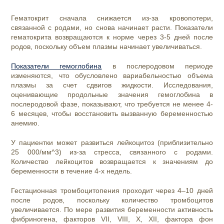
Гематокрит сначала снижается из-за кровопотери,
связанной с родами, но снова начинает расти. Показатели
гематокрита возвращаются к норме через 3-5 дней после
родов, поскольку объем плазмы начинает увеличиваться.
Показатели гемоглобина
в послеродовом периоде
изменяются, что обусловлено вариабельностью объема
плазмы за счет сдвигов жидкости. Исследования,
оценивающие продольные значения гемоглобина в
послеродовой фазе, показывают, что требуется не менее 4-
6 месяцев, чтобы восстановить вызванную беременностью
анемию.
У пациентки может развиться лейкоцитоз (приблизительно
25 000/мм^3) из-за стресса, связанного с родами.
Количество лейкоцитов возвращается к значениям до
беременности в течение 4-х недель.
Гестационная тромбоцитопения проходит через 4–10 дней
после родов, поскольку количество тромбоцитов
увеличивается. По мере развития беременности активность
фибриногена, факторов VII, VIII, X, XII, фактора фон