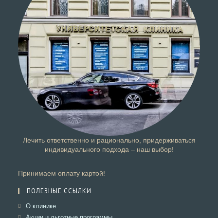
Лечить ответственно и рационально, придерживаться
индивидуального подхода – наш выбор!
Принимаем оплату картой!
ПОЛЕЗНЫЕ ССЫЛКИ
Откроется
О клинике
в
Откроется
Акции и льготные программы