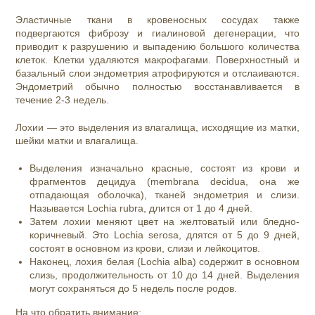
Эластичные ткани в кровеносных сосудах также
подвергаются фиброзу и гиалиновой дегенерации, что
приводит к разрушению и выпадению большого количества
клеток. Клетки удаляются макрофагами. Поверхностный и
базальный слои эндометрия атрофируются и отслаиваются.
Эндометрий обычно полностью восстанавливается в
течение 2-3 недель.
Лохии — это выделения из влагалища, исходящие из матки,
шейки матки и влагалища.
Выделения изначально красные, состоят из крови и
фрагментов децидуа (membrana decidua, она же
отпадающая оболочка), тканей эндометрия и слизи.
Называется Lochia rubra, длится от 1 до 4 дней.
Затем лохии меняют цвет на желтоватый или бледно-
коричневый. Это Lochia serosa, длятся от 5 до 9 дней,
состоят в основном из крови, слизи и лейкоцитов.
Наконец, лохия белая (Lochia alba) содержит в основном
слизь, продолжительность от 10 до 14 дней. Выделения
могут сохраняться до 5 недель после родов.
На что обратить внимание: