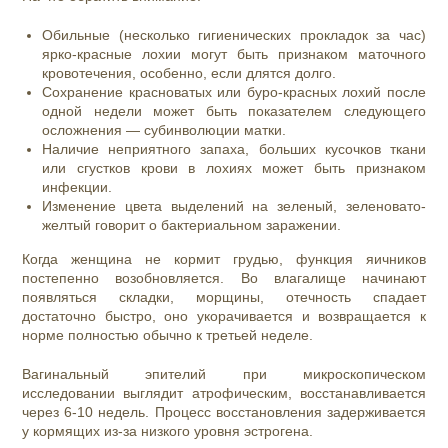
Обильные (несколько гигиенических прокладок за час)
ярко-красные лохии могут быть признаком маточного
кровотечения, особенно, если длятся долго.
Сохранение красноватых или буро-красных лохий после
одной недели может быть показателем следующего
осложнения — субинволюции матки.
Наличие неприятного запаха, больших кусочков ткани
или сгустков крови в лохиях может быть признаком
инфекции.
Изменение цвета выделений на зеленый, зеленовато-
желтый говорит о бактериальном заражении.
Когда женщина не кормит грудью, функция яичников
постепенно возобновляется. Во влагалище начинают
появляться складки, морщины, отечность спадает
достаточно быстро, оно укорачивается и возвращается к
норме полностью обычно к третьей неделе.
Вагинальный эпителий при микроскопическом
исследовании выглядит атрофическим, восстанавливается
через 6-10 недель. Процесс восстановления задерживается
у кормящих из-за низкого уровня эстрогена.