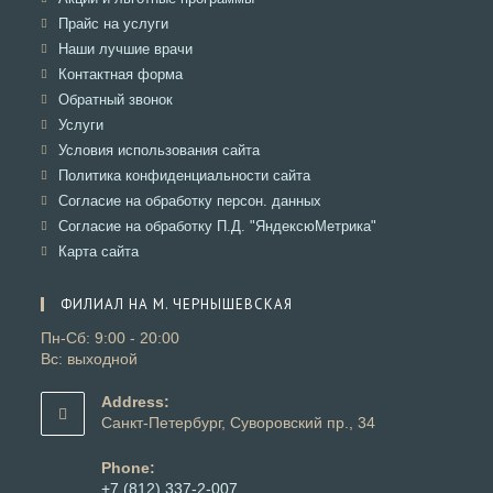
новой
в
Откроется
Прайс на услуги
вкладке
новой
в
Откроется
Наши лучшие врачи
вкладке
новой
в
Откроется
Контактная форма
вкладке
новой
в
Откроется
Обратный звонок
вкладке
новой
в
Откроется
Услуги
вкладке
новой
в
Откроется
Условия использования сайта
вкладке
новой
в
Откроется
Политика конфиденциальности сайта
вкладке
новой
в
Откроется
Согласие на обработку персон. данных
вкладке
новой
в
Откроется
Согласие на обработку П.Д. "ЯндексюМетрика"
вкладке
новой
в
Откроется
Карта сайта
вкладке
новой
в
вкладке
новой
ФИЛИАЛ НА М. ЧЕРНЫШЕВСКАЯ
вкладке
Пн-Сб: 9:00 - 20:00
Вс: выходной
Address:
Санкт-Петербург, Суворовский пр., 34
Phone:
+7 (812) 337-2-007