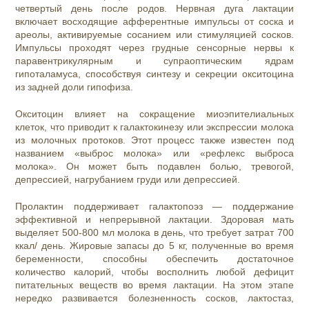
четвертый день после родов. Нервная дуга лактации
включает восходящие афферентные импульсы от соска и
ареолы, активируемые сосанием или стимуляцией сосков.
Импульсы проходят через грудные сенсорные нервы к
паравентрикулярным и супраоптическим ядрам
гипоталамуса, способствуя синтезу и секреции окситоцина
из задней доли гипофиза.
Окситоцин влияет на сокращение миоэпителиальных
клеток, что приводит к галактокинезу или экспрессии молока
из молочных протоков. Этот процесс также известен под
названием «выброс молока» или «рефлекс выброса
молока». Он может быть подавлен болью, тревогой,
депрессией, нагрубанием груди или депрессией.
Пролактин поддерживает галактопоэз — поддержание
эффективной и непрерывной лактации. Здоровая мать
выделяет 500-800 мл молока в день, что требует затрат 700
ккал/ день. Жировые запасы до 5 кг, полученные во время
беременности, способны обеспечить достаточное
количество калорий, чтобы восполнить любой дефицит
питательных веществ во время лактации. На этом этапе
нередко развивается болезненность сосков, лактостаз,