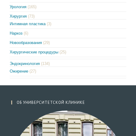
Урология
(165)
Хирургия
(73)
Интимная пластика
(3)
Наркоз
(6)
Новообразования
(29)
Хирургические процедуры
(25)
Эндокринология
(134)
Ожирение
(27)
ОБ УНИВЕРСИТЕТСКОЙ КЛИНИКЕ