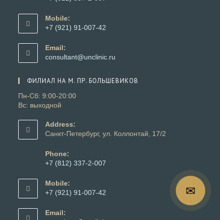
Откроется
в
Mobile:
вашем
+7 (921) 91-007-42
приложении
Откроется
в
Email:
вашем
Откроется
consultant@unclinic.ru
приложении
в
вашем
ФИЛИАЛ НА М. ПР. БОЛЬШЕВИКОВ
приложении
Пн-Сб: 9:00-20:00
Вс: выходной
Address:
Санкт-Петербург, ул. Коллонтай, 17/2
Phone:
+7 (812) 337-2-007
Откроется
в
Mobile:
вашем
+7 (921) 91-007-42
📞
приложении
Откроется
в
Email:
вашем