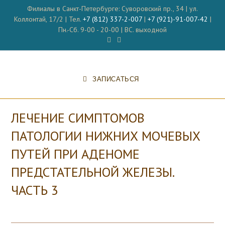
Перейти
Филиалы в Санкт-Петербурге: Суворовский пр., 34 | ул.
к
Коллонтай, 17/2 | Тел.
+7 (812) 337-2-007
|
+7 (921)-91-007-42
|
содержимому
Пн.-Сб. 9-00 - 20-00 | ВС. выходной
ЗАПИСАТЬСЯ
ЛЕЧЕНИЕ СИМПТОМОВ
ПАТОЛОГИИ НИЖНИХ МОЧЕВЫХ
ПУТЕЙ ПРИ АДЕНОМЕ
ПРЕДСТАТЕЛЬНОЙ ЖЕЛЕЗЫ.
ЧАСТЬ 3