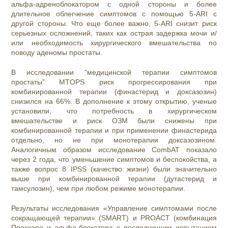
альфа-адреноблокатором с одной стороны и более
длительное облегчение симптомов с помощью 5-ARI с
другой стороны. Что еще более важно, 5-ARI снизит риск
серьезных осложнений, таких как острая задержка мочи и/
или необходимость хирургического вмешательства по
поводу аденомы простаты.
В исследовании “медицинской терапии симптомов
простаты” MTOPS риск прогрессирования при
комбинированной терапии (финастерид и доксазозин)
снизился на 66%. В дополнение к этому открытию, ученые
установили, что потребность в хирургическом
вмешательстве и риск ОЗМ были снижены при
комбинированной терапии и при применении финастерида
отдельно, но не при монотерапии доксазозином.
Аналогичным образом исследование CombAT показало
через 2 года, что уменьшение симптомов и беспокойства, а
также вопрос 8 IPSS (качество жизни) были значительно
выше при комбинированной терапии (дутастерид и
тамсулозин), чем при любом режиме монотерапии.
Результаты исследования «Управление симптомами после
сокращающей терапии» (SMART) и PROACT (комбинация
Проскара и альфа-блокатора с последующим испытанием