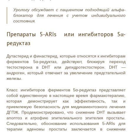
Урологу обсуждает с пациентом подходящий альфа-
блокатор для лечения с учетом индивидуального
состояния.
Препараты 5-ARIs или ингибиторов 5α-
редуктаз
Дутастерид и
финастерид
, которые относятся к ингибиторам
ферментов
5α-редуктаз
, действуют, блокируя переход
тестостерона в DHT или дигидротестостерон. DHT —
андроген, который отвечает за увеличение предстательной
железы.
Класс ингибиторов ферментов
5α-редуктаз
представляет
собой единственную в настоящее время фармакотерапию,
которая демонстрирует как эффективность, так и
приемлемую безопасность для медикаментозного лечения
ДГПЖ. Продемонстрировано, что снижение DHT вызывает
апоптоз и атрофию эпителиального эпителия простаты.
Следовательно, обоснование использования 5-ARIs для
терапии аденомы простаты заключается в снижении