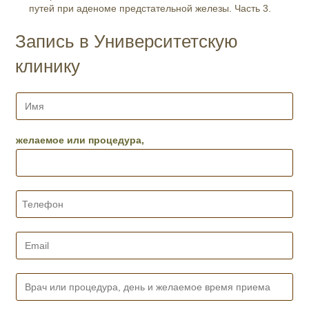
путей при аденоме предстательной железы. Часть 3.
Запись в Университетскую
клинику
И
м
я
*
желаемое или процедура,
Т
е
л
е
E
ф
m
о
a
н
i
В
*
l
р
*
а