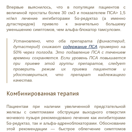
Впервые выяснилось, что в популяции пациентов с
величиной простаты более 30 см3 и показателем ПСА> 1,5
нг/мл лечение ингибиторами
5α-редуктаз
(а именно
дутастеридом) привело к значительно большему
уменьшению симптомов, чем альфа-блокатор тамсулозин.
Установлено, что оба препарата (финастерид,
дутастерид) снижают
содержание ПСА
примерно на
50% через полгода. Это подавление ПСА с течением
времени сохраняется. Если уровень ПСА повышается
при приеме этой группы препаратов, следует
проверить режим их приема пациентом и
удостовериться, что препарат надлежащего
качества.
Комбинированная терапия
Пациентам при наличии увеличенной предстательной
железы с симптомами обструкции выходного отверстия
мочевого пузыря рекомендовано лечение как ингибиторами
5α-редуктаз, так и альфа-адреноблокаторами. Обоснование
этой рекомендации — быстрое облегчение симптомов