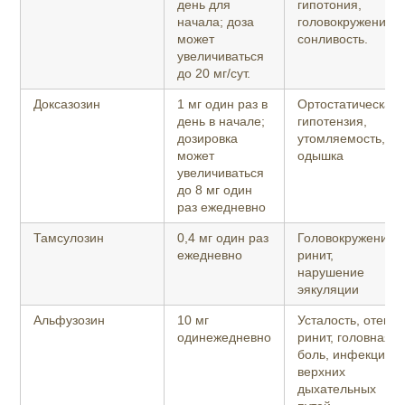
день для
гипотония,
начала; доза
головокружение,
может
сонливость.
увеличиваться
до 20 мг/сут.
Доксазозин
1 мг один раз в
Ортостатическая
день в начале;
гипотензия,
дозировка
утомляемость,
может
одышка
увеличиваться
до 8 мг один
раз ежедневно
Тамсулозин
0,4 мг один раз
Головокружение,
ежедневно
ринит,
нарушение
эякуляции
Альфузозин
10 мг
Усталость, отек,
одинежедневно
ринит, головная
боль, инфекции
верхних
дыхательных