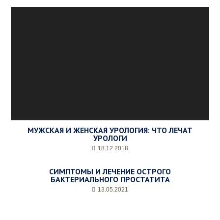
е
м
о
е
в
р
е
м
я
п
р
и
е
м
МУЖСКАЯ И ЖЕНСКАЯ УРОЛОГИЯ: ЧТО ЛЕЧАТ
а
УРОЛОГИ
*
18.12.2018
СИМПТОМЫ И ЛЕЧЕНИЕ ОСТРОГО
БАКТЕРИАЛЬНОГО ПРОСТАТИТА
13.05.2021