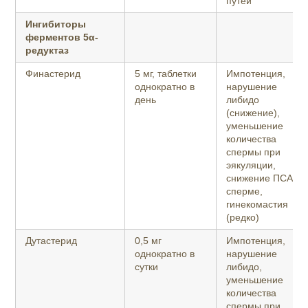
путей
Ингибиторы
ферментов
5α-
редуктаз
Финастерид
5 мг, таблетки
Импотенция,
однократно в
нарушение
день
либидо
(снижение),
уменьшение
количества
спермы при
эякуляции,
снижение ПСА в
сперме,
гинекомастия
(редко)
Дутастерид
0,5 мг
Импотенция,
однократно в
нарушение
сутки
либидо,
уменьшение
количества
спермы при