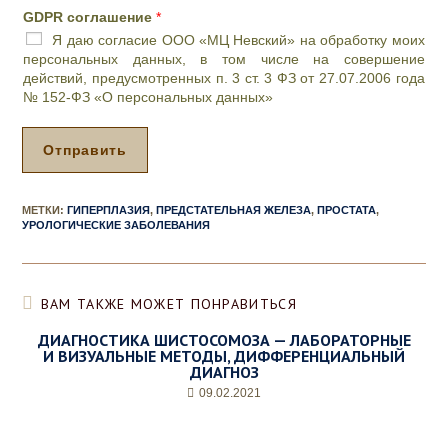
ч
GDPR соглашение
*
и
Я даю согласие ООО «МЦ Невский» на обработку моих
л
персональных данных, в том числе на совершение
и
действий, предусмотренных п. 3 ст. 3 ФЗ от 27.07.2006 года
п
№ 152-ФЗ «О персональных данных»
р
о
ц
Отправить
е
д
у
МЕТКИ
:
ГИПЕРПЛАЗИЯ
,
ПРЕДСТАТЕЛЬНАЯ ЖЕЛЕЗА
,
ПРОСТАТА
,
р
УРОЛОГИЧЕСКИЕ ЗАБОЛЕВАНИЯ
а
,
д
е
ВАМ ТАКЖЕ МОЖЕТ ПОНРАВИТЬСЯ
н
ь
ДИАГНОСТИКА ШИСТОСОМОЗА — ЛАБОРАТОРНЫЕ
И ВИЗУАЛЬНЫЕ МЕТОДЫ, ДИФФЕРЕНЦИАЛЬНЫЙ
и
ДИАГНОЗ
ж
е
09.02.2021
л
а