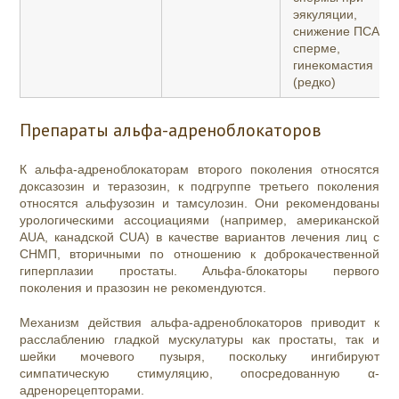
эякуляции,
снижение ПСА в
сперме,
гинекомастия
(редко)
Препараты альфа-адреноблокаторов
К альфа-адреноблокаторам второго поколения относятся
доксазозин
и теразозин, к подгруппе третьего поколения
относятся альфузозин и тамсулозин. Они рекомендованы
урологическими ассоциациями (например, американской
AUA, канадской CUA) в качестве вариантов лечения лиц с
СНМП, вторичными по отношению к доброкачественной
гиперплазии простаты. Альфа-блокаторы первого
поколения и празозин не рекомендуются.
Механизм действия альфа-адреноблокаторов приводит к
расслаблению гладкой мускулатуры как простаты, так и
шейки мочевого пузыря, поскольку ингибируют
симпатическую стимуляцию, опосредованную
α
-
адренорецепторами.