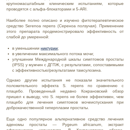
крупномасштабным клиническим испытаниям, которые
проводятся с альфа-блокаторами и 5-ARI.
Наиболее полно описано и изучено
фитотерапевтическое
средство Serenoa repens
(Сереноа ползучая). Применение
этого препарата продемонстрировало эффективность от
слабой до умеренной:
в уменьшении
никтурии
;
в увеличении максимального потока мочи;
улучшении Международной шкалы симптомов простаты
(IPSS) у мужчин с ДГПЖ, с результатами, сопоставимыми
с эффективностью/результатами тамсулозина.
Однако другие испытания не показали значительного
положительного эффекта S. repens по сравнению с
плацебо. Проведенный недавно Кокрановский обзор
пришел к выводу, что S. repens не более эффективен, чем
плацебо для лечения симптомов мочеиспускания при
доброкачественной гиперплазии простаты.
Еще одно популярное альтернативное средство лечения
аденомы простаты — Pygeum africanum, экстракт
африканского чернослива. В Кокрановском обзоре,