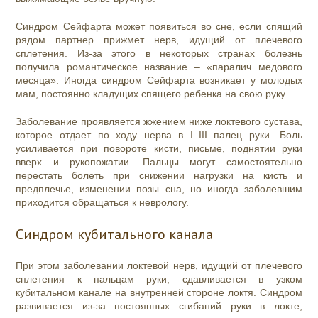
Синдром Сейфарта может появиться во сне, если спящий
рядом партнер прижмет нерв, идущий от плечевого
сплетения. Из-за этого в некоторых странах болезнь
получила романтическое название – «паралич медового
месяца». Иногда синдром Сейфарта возникает у молодых
мам, постоянно кладущих спящего ребенка на свою руку.
Заболевание проявляется жжением ниже локтевого сустава,
которое отдает по ходу нерва в I–III палец руки. Боль
усиливается при повороте кисти, письме, поднятии руки
вверх и рукопожатии. Пальцы могут самостоятельно
перестать болеть при снижении нагрузки на кисть и
предплечье, изменении позы сна, но иногда заболевшим
приходится обращаться к неврологу.
Синдром кубитального канала
При этом заболевании локтевой нерв, идущий от плечевого
сплетения к пальцам руки, сдавливается в узком
кубитальном канале на внутренней стороне локтя. Синдром
развивается из-за постоянных сгибаний руки в локте,