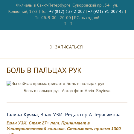
Перейти
Филиалы в Санкт-Петербурге: Суворовский пр., 34 | ул.
к
Коллонтай, 17/2 | Тел.
+7 (812) 337-2-007
|
+7 (921)-91-007-42
|
содержимому
Пн.-Сб. 9-00 - 20-00 | ВС. выходной
ЗАПИСАТЬСЯ
БОЛЬ В ПАЛЬЦАХ РУК
Боль в пальцах рук. Автор фото Maria_Sbytova
Галина Кучма, Врач УЗИ. Редактор А. Герасимова
Врач УЗИ. Стаж 27+ лет. Принимает в
Университетской клинике. Стоимость приема 1300