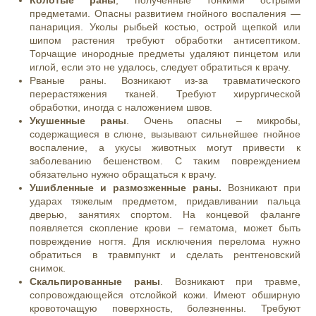
Колотые раны
, полученные тонкими острыми
предметами. Опасны развитием гнойного воспаления —
панариция. Уколы рыбьей костью, острой щепкой или
шипом растения требуют обработки антисептиком.
Торчащие инородные предметы удаляют пинцетом или
иглой, если это не удалось, следует обратиться к врачу.
Рваные раны. Возникают из-за травматического
перерастяжения тканей. Требуют хирургической
обработки, иногда с наложением швов.
Укушенные раны
. Очень опасны – микробы,
содержащиеся в слюне, вызывают сильнейшее гнойное
воспаление, а укусы животных могут привести к
заболеванию бешенством. С таким повреждением
обязательно нужно обращаться к врачу.
Ушибленные и размозженные раны.
Возникают при
ударах тяжелым предметом, придавливании пальца
дверью, занятиях спортом. На концевой фаланге
появляется скопление крови – гематома, может быть
повреждение ногтя. Для исключения перелома нужно
обратиться в травмпункт и сделать рентгеновский
снимок.
Скальпированные раны
. Возникают при травме,
сопровождающейся отслойкой кожи. Имеют обширную
кровоточащую поверхность, болезненны. Требуют