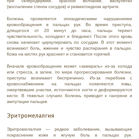
при склеродермии, красной волчанке, васкулитах
(воспалении стенок сосудов) и ревматоидном артрите.
Болезнь проявляется эпизодическими нарушениями
кровообращения в пальцах рук. Во время приступа,
длящегося от 20 минут до часа, пальцы теряют
чувствительность, холодеют и бледнеют. После этого кровь
снова начинает циркулировать по сосудам. В этот момент
возникают боль, жжение и чувство распирания в пальцах.
Кожа на кистях рук краснеет и становится горячей.
Вначале кровообращение может «замирать» из-за холода
или стресса, а затем, по мере прогрессирования болезни,
приступы возникают беспричинно. Из-за перебоев с
кровоснабжением на пальцах появляются язвы,
омертвевшие участки, истончаются ногти и деформируются
кисти. В тяжелых случаях болезнь приводит к гангрене и
ампутации пальцев.
Эритромелалгия
Эритромелалгия — редкое заболевание, вызывающее
покраснение кожи и жгучую боль в пальцах рук.