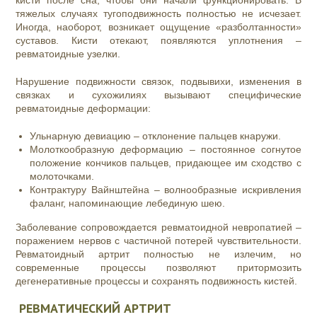
кисти после сна, чтобы они начали функционировать. В
тяжелых случаях тугоподвижность полностью не исчезает.
Иногда, наоборот, возникает ощущение «разболтанности»
суставов. Кисти отекают, появляются уплотнения –
ревматоидные узелки.
Нарушение подвижности связок, подвывихи, изменения в
связках и сухожилиях вызывают специфические
ревматоидные деформации:
Ульнарную девиацию – отклонение пальцев кнаружи.
Молоткообразную деформацию – постоянное согнутое
положение кончиков пальцев, придающее им сходство с
молоточками.
Контрактуру Вайнштейна – волнообразные искривления
фаланг, напоминающие лебединую шею.
Заболевание сопровождается ревматоидной невропатией –
поражением нервов с частичной потерей чувствительности.
Ревматоидный артрит полностью не излечим, но
современные процессы позволяют притормозить
дегенеративные процессы и сохранять подвижность кистей.
РЕВМАТИЧЕСКИЙ АРТРИТ