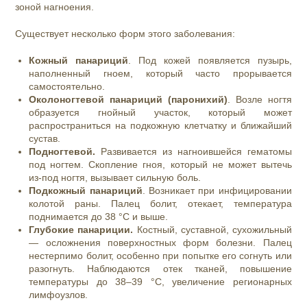
зоной нагноения.
Существует несколько форм этого заболевания:
Кожный панариций
. Под кожей появляется пузырь,
наполненный гноем, который часто прорывается
самостоятельно.
Околоногтевой панариций (паронихий)
. Возле ногтя
образуется гнойный участок, который может
распространиться на подкожную клетчатку и ближайший
сустав.
Подногтевой.
Развивается из нагноившейся гематомы
под ногтем. Скопление гноя, который не может вытечь
из-под ногтя, вызывает сильную боль.
Подкожный панариций
. Возникает при инфицировании
колотой раны. Палец болит, отекает, температура
поднимается до 38 °C и выше.
Глубокие панариции.
Костный, суставной, сухожильный
— осложнения поверхностных форм болезни. Палец
нестерпимо болит, особенно при попытке его согнуть или
разогнуть. Наблюдаются отек тканей, повышение
температуры до 38–39 °C, увеличение регионарных
лимфоузлов.