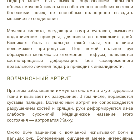
Подагра может быть вызвана образованием большого
объема мочевой кислоты из собственных погибших клеток и
болезнями почек, не способных полноценно выводить
мочекислые соединения.
Мочевая кислота, оседающая внутри суставов, вызывает
подагрические приступы, длящиеся до нескольких дней.
Возникает боль в пальцах такой силы, что к кисти
невозможно притронуться. Под кожей пальцев рук
образуются мочекислые отложения – тофусы, появляются
костно-хрящевые деформации. Без своевременного
правильного лечения подагра приводит к инвалидности.
ВОЛЧАНОЧНЫЙ АРТРИТ
При этом заболевании иммунная система атакует здоровые
ткани и вызывает их разрушение. В том числе, поражаются
суставы пальцев. Волчаночный артрит не сопровождается
разрушением костей и хрящей, руки деформируются из-за
слабости сухожилий. Медицинское название этого
состояния — артропатия Жакку.
Около 95% пациентов с волчанкой испытывают боли в
пальцах рук. Болезненные ощущения менее интенсивны,