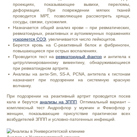
проекциях, показывающее вывихи, переломы,
деформации. При повреждении мягких тканей
проводится МРТ, позволяющее рассмотреть хрящи,
сосуды, связки, сухожилия.
Назначается общий анализ крови – при ревматических,
ревматоидных, реактивных и аутоиммунных поражениях
ускоряется СОЭ
, увеличивается число лейкоцитов.
Берется кровь на С-реактивный белок и фибриноген,
повышающиеся при острых воспалениях.
Проводится тест на
ревматоидный фактор
и антитела к
цитруллинированному виментину, обнаруживающиеся
при ревматоидном артрите.
Анализы на анти-Sm, SS-A, PCNA, антитела к гистонам
назначают при подозрении на системную красную
волчанку.
При подозрении на реактивный артрит проводится посев
кала и берутся
анализы на ЗППП
. Оптимальный вариант –
комплексный тест Андрофлор у мужчин и Фемофлор у
женщин, показывающие присутствие практически всех
возбудителей ЗППП и условно-патогенных инфекций.