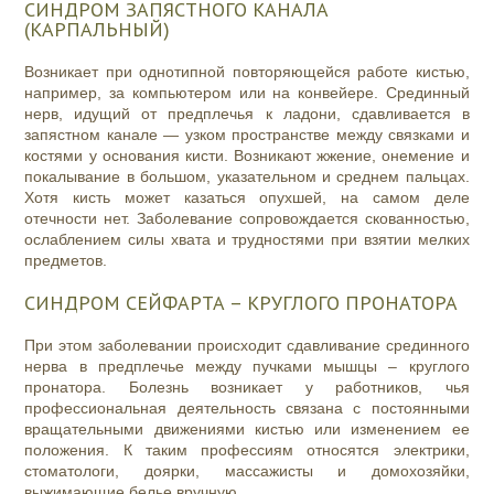
СИНДРОМ ЗАПЯСТНОГО КАНАЛА
(КАРПАЛЬНЫЙ)
Возникает при однотипной повторяющейся работе кистью,
например, за компьютером или на конвейере. Срединный
нерв, идущий от предплечья к ладони, сдавливается в
запястном канале — узком пространстве между связками и
костями у основания кисти. Возникают жжение, онемение и
покалывание в большом, указательном и среднем пальцах.
Хотя кисть может казаться опухшей, на самом деле
отечности нет. Заболевание сопровождается скованностью,
ослаблением силы хвата и трудностями при взятии мелких
предметов.
СИНДРОМ СЕЙФАРТА – КРУГЛОГО ПРОНАТОРА
При этом заболевании происходит сдавливание срединного
нерва в предплечье между пучками мышцы – круглого
пронатора. Болезнь возникает у работников, чья
профессиональная деятельность связана с постоянными
вращательными движениями кистью или изменением ее
положения. К таким профессиям относятся электрики,
стоматологи, доярки, массажисты и домохозяйки,
выжимающие белье вручную.