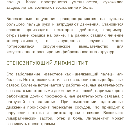
пальца. Когда пространство уменьшается, сухожилие
защемляется, возникают воспаление и боль.
Болезненные ощущения распространяются на суставы
большого пальца руки и затрудняют движения. Становится
сложно производить некоторые действия, например,
открывание крышки на банке. На ранних стадиях лечение
консервативное, в запущенных случаях может
потребоваться хирургическое вмешательство для
искусственного расширения фиброзно-костных структур.
СТЕНОЗИРУЮЩИЙ ЛИГАМЕНТИТ
Это заболевание, известное как «щелкающий палец» или
болезнь Нотта, возникает из-за воспаления кольцеобразных
связок. Болезнь встречается у работников, чья деятельность
связана с монотонными движениями – швей, парикмахеров,
работников других профессий, чья деятельность связана с
нагрузкой на запястье. При выполнении однотипных
движений происходит пережатие сосудов, что приводит к
нарушению оттока и притока крови к связке. Возникают
лимфатический застой, отек и боль. Лигаментит может
возникнуть после травмы.