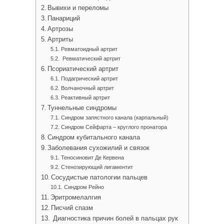
Вывихи и переломы
Панариций
Артрозы
Артриты
Ревматоидный артрит
Ревматический артрит
Псориатический артрит
Подагрический артрит
Волчаночный артрит
Реактивный артрит
Туннельные синдромы
Синдром запястного канала (карпальный)
Синдром Сейфарта – круглого пронатора
Синдром кубитального канала
Заболевания сухожилий и связок
Теносиновит Де Кервена
Стенозирующий лигаментит
Сосудистые патологии пальцев
Синдром Рейно
Эритромелалгия
Писчий спазм
Диагностика причин болей в пальцах рук