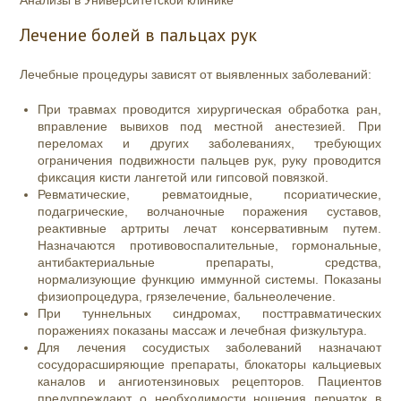
Анализы в Университетской клинике
Лечение болей в пальцах рук
Лечебные процедуры зависят от выявленных заболеваний:
При травмах проводится хирургическая обработка ран,
вправление вывихов под местной анестезией. При
переломах и других заболеваниях, требующих
ограничения подвижности пальцев рук, руку проводится
фиксация кисти лангетой или гипсовой повязкой.
Ревматические, ревматоидные, псориатические,
подагрические, волчаночные поражения суставов,
реактивные артриты лечат консервативным путем.
Назначаются противовоспалительные, гормональные,
антибактериальные препараты, средства,
нормализующие функцию иммунной системы. Показаны
физиопроцедура, грязелечение, бальнеолечение.
При туннельных синдромах, посттравматических
поражениях показаны массаж и лечебная физкультура.
Для лечения сосудистых заболеваний назначают
сосудорасширяющие препараты, блокаторы кальциевых
каналов и ангиотензиновых рецепторов. Пациентов
предупреждают о необходимости ношения перчаток в