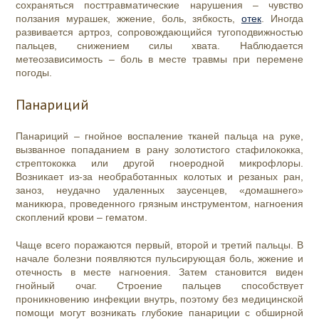
сохраняться посттравматические нарушения – чувство
ползания мурашек, жжение, боль, зябкость,
отек
. Иногда
развивается артроз, сопровождающийся тугоподвижностью
пальцев, снижением силы хвата. Наблюдается
метеозависимость – боль в месте травмы при перемене
погоды.
Панариций
Панариций – гнойное воспаление тканей пальца на руке,
вызванное попаданием в рану золотистого стафилококка,
стрептококка или другой гноеродной микрофлоры.
Возникает из-за необработанных колотых и резаных ран,
заноз, неудачно удаленных заусенцев, «домашнего»
маникюра, проведенного грязным инструментом, нагноения
скоплений крови – гематом.
Чаще всего поражаются первый, второй и третий пальцы. В
начале болезни появляются пульсирующая боль, жжение и
отечность в месте нагноения. Затем становится виден
гнойный очаг. Строение пальцев способствует
проникновению инфекции внутрь, поэтому без медицинской
помощи могут возникать глубокие панариции с обширной