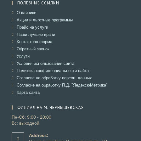
ПОЛЕЗНЫЕ ССЫЛКИ
Откроется
О клинике
в
Откроется
Акции и льготные программы
новой
в
Откроется
Прайс на услуги
вкладке
новой
в
Откроется
Наши лучшие врачи
вкладке
новой
в
Откроется
Контактная форма
вкладке
новой
в
Откроется
Обратный звонок
вкладке
новой
в
Откроется
Услуги
вкладке
новой
в
Откроется
Условия использования сайта
вкладке
новой
в
Откроется
Политика конфиденциальности сайта
вкладке
новой
в
Откроется
Согласие на обработку персон. данных
вкладке
новой
в
Откроется
Согласие на обработку П.Д. "ЯндексюМетрика"
вкладке
новой
в
Откроется
Карта сайта
вкладке
новой
в
вкладке
новой
ФИЛИАЛ НА М. ЧЕРНЫШЕВСКАЯ
вкладке
Пн-Сб: 9:00 - 20:00
Вс: выходной
Address: