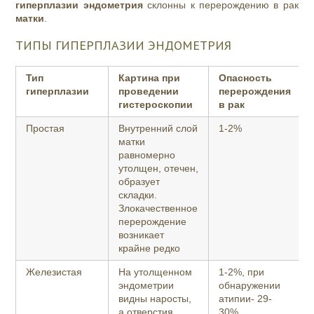
гиперплазии эндометрия
склонны к перерождению в рак
матки
.
ТИПЫ ГИПЕРПЛАЗИИ ЭНДОМЕТРИЯ
Тип
Картина при
Опасность
гиперплазии
проведении
перерождения
гистероскопии
в рак
Простая
Внутренний слой
1-2%
матки
равномерно
утолщен, отечен,
образует
складки.
Злокачественное
перерождение
возникает
крайне редко
Железистая
На утолщенном
1-2%, при
эндометрии
обнаружении
видны наросты,
атипии- 29-
а отверстия
30%