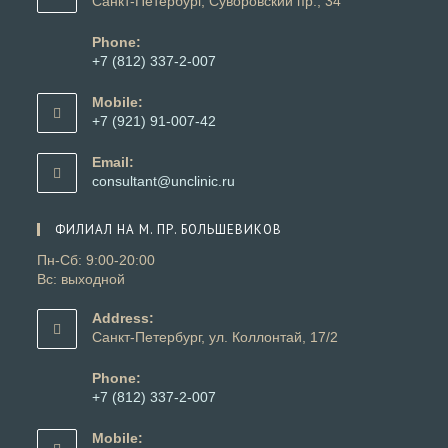
Санкт-Петербург, Суворовский пр., 34
Phone:
+7 (812) 337-2-007
Откроется
в
Mobile:
вашем
+7 (921) 91-007-42
приложении
Откроется
в
Email:
вашем
Откроется
consultant@unclinic.ru
приложении
в
вашем
ФИЛИАЛ НА М. ПР. БОЛЬШЕВИКОВ
приложении
Пн-Сб: 9:00-20:00
Вс: выходной
Address:
Санкт-Петербург, ул. Коллонтай, 17/2
Phone:
+7 (812) 337-2-007
Откроется
в
Mobile: