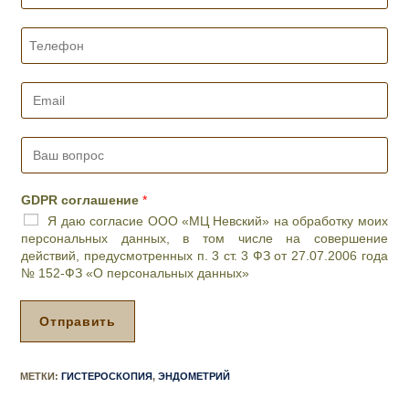
ь
и
Т
ж
е
е
л
л
е
E
а
ф
m
е
о
a
м
н
i
В
о
*
l
а
е
*
ш
в
в
р
GDPR соглашение
*
о
е
Я даю согласие ООО «МЦ Невский» на обработку моих
п
м
персональных данных, в том числе на совершение
р
я
действий, предусмотренных п. 3 ст. 3 ФЗ от 27.07.2006 года
о
п
№ 152-ФЗ «О персональных данных»
с
р
*
и
е
Отправить
м
а
*
МЕТКИ
:
ГИСТЕРОСКОПИЯ
,
ЭНДОМЕТРИЙ