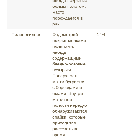
иногда покрытые
белым налетом.
Часто
порождается в
рак
Полиповидная
Эндометрий
14%
покрыт мелкими
полипами,
иногда
содержащими
бледно-розовые
пузырьки.
Поверхность
матки бугристая
с бороздами и
ямами. Внутри
маточной
полости нередко
обнаруживаются
спайки, которые
приходится
рассекать во
время