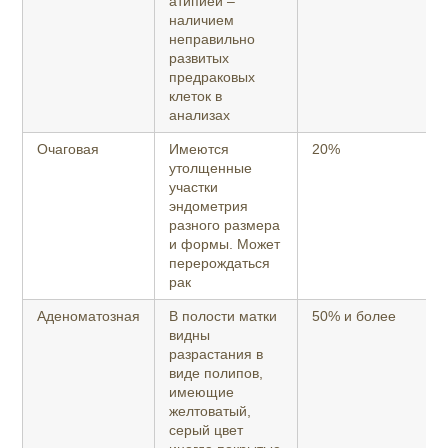
атипией –
наличием
неправильно
развитых
предраковых
клеток в
анализах
Очаговая
Имеются
20%
утолщенные
участки
эндометрия
разного размера
и формы. Может
перерождаться
рак
Аденоматозная
В полости матки
50% и более
видны
разрастания в
виде полипов,
имеющие
желтоватый,
серый цвет