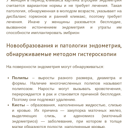
У женщин в период климакса картина атрофии эндометрия
считается вариантом нормы и не требует лечения. Такая
патология, обнаруженная в молодом возрасте, указывает на
дисбаланс гормонов и ранний климакс, поэтому требует
лечения. Иначе у женщины разовьется бесплодие,
вызванное истончением эндометрия и утраты им
способности имплантировать эмбрион
Новообразования и патологии эндометрия,
обнаруживаемые методом гистероскопии
На поверхности эндометрия могут обнаруживаться:
Полипы
– выросты разного размера, диаметра и
формы. Наличие многочисленных полипов называют
полипозом. Наросты могут вызывать кровотечения,
перерождается в рак и становится причиной бесплодия.
Поэтому они подлежат удалению.
Кисты
– образования, наполненные жидкостью, слизью
и кровью. Их причина — закупорка маточных желез,
выделяющих слизь, и аденомиоз (маточный
эндометриоз) — заболевание, при котором в толще
матки образуются полости, наполненные кровью.