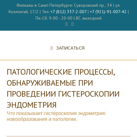
Перейти
Филиалы в Санкт-Петербурге: Суворовский пр., 34 | ул.
к
Коллонтай, 17/2 | Тел.
+7 (812) 337-2-007
|
+7 (921)-91-007-42
|
содержимому
Пн.-Сб. 9-00 - 20-00 | ВС. выходной
ЗАПИСАТЬСЯ
ПАТОЛОГИЧЕСКИЕ ПРОЦЕССЫ,
ОБНАРУЖИВАЕМЫЕ ПРИ
ПРОВЕДЕНИИ ГИСТЕРОСКОПИИ
ЭНДОМЕТРИЯ
Что показывает гистероскопия эндометрия:
новообразования и патологии.