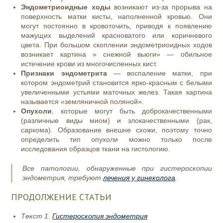
Эндометриоидные ходы
возникают из-за прорыва на
поверхность матки кисты, наполненной кровью. Они
могут постоянно в кровоточить, приводя к появлению
мажущих выделений красноватого или коричневого
цвета. При большом скоплении эндометриоидных ходов
возникает картина » снежной вьюги» — обильное
истечение крови из многочисленных кист.
Признаки эндометрита
— воспаление матки, при
котором эндометрий становится ярко-красным с белыми
увеличенными устьями маточных желез. Такая картина
называется «земляничной поляной».
Опухоли
, которые могут быть доброкачественными
(различные виды миом) и злокачественными (рак,
саркома). Образование внешне схожи, поэтому точно
определить тип опухоли можно только после
исследования образцов ткани на гистологию.
Все патологии, обнаруженные при гистероскопии
эндометрия, требуют
лечения у гинеколога
.
ПРОДОЛЖЕНИЕ СТАТЬИ
Текст 1
.
Гистероскопия эндометрия