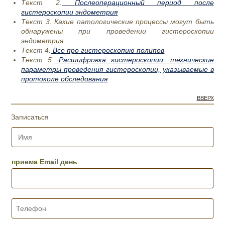
Текст 2.
Послеоперационный период после
гистероскопии эндометрия
Текст 3.
Какие патологические процессы могут быть
обнаружены при проведении гистероскопии
эндометрия
Текст 4.
Все про гистероскопию полипов
Текст 5.
Расшифровка гистероскопии: технические
параметры проведения гистероскопии, указываемые в
протоколе обследования
ВВЕРХ
Записаться
И
м
я
*
приема Email день
Т
е
л