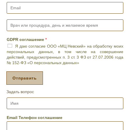
е
E
ф
m
о
a
н
i
В
*
l
р
*
а
ч
GDPR соглашение
*
и
Я даю согласие ООО «МЦ Невский» на обработку моих
л
персональных данных, в том числе на совершение
и
действий, предусмотренных п. 3 ст. 3 ФЗ от 27.07.2006 года
п
№ 152-ФЗ «О персональных данных»
р
о
ц
Отправить
е
д
Задать вопрос
у
р
И
а
м
,
я
д
*
Email Телефон соглашение
е
н