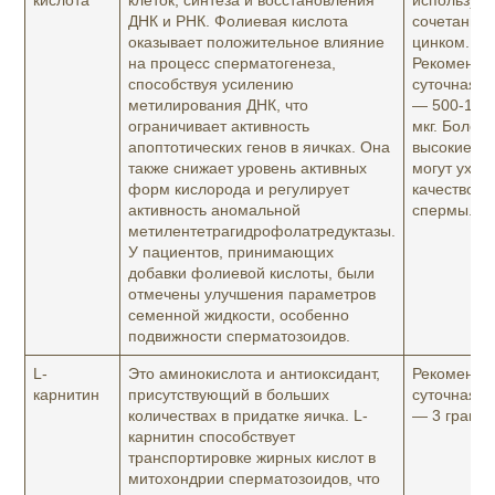
кислота
клеток, синтеза и восстановления
используют
ДНК и РНК. Фолиевая кислота
сочетании 
оказывает положительное влияние
цинком.
на процесс сперматогенеза,
Рекоменду
способствуя усилению
суточная д
метилирования ДНК, что
— 500-100
ограничивает активность
мкг. Более
апоптотических генов в яичках. Она
высокие д
также снижает уровень активных
могут ухуд
форм кислорода и регулирует
качество
активность аномальной
спермы.
метилентетрагидрофолатредуктазы.
У пациентов, принимающих
добавки фолиевой кислоты, были
отмечены улучшения параметров
семенной жидкости, особенно
подвижности сперматозоидов.
L-
Это аминокислота и антиоксидант,
Рекоменду
карнитин
присутствующий в больших
суточная д
количествах в придатке яичка. L-
— 3 грамм
карнитин способствует
транспортировке жирных кислот в
митохондрии сперматозоидов, что