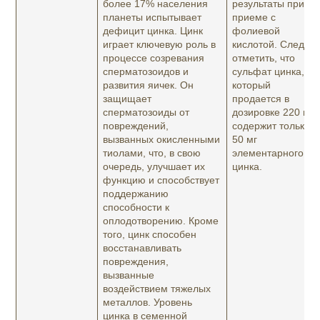
более 17% населения
результаты при
планеты испытывает
приеме с
дефицит цинка. Цинк
фолиевой
играет ключевую роль в
кислотой. Следует
процессе созревания
отметить, что
сперматозоидов и
сульфат цинка,
развития яичек. Он
который
защищает
продается в
сперматозоиды от
дозировке 220 мг,
повреждений,
содержит только
вызванных окисленными
50 мг
тиолами, что, в свою
элементарного
очередь, улучшает их
цинка.
функцию и способствует
поддержанию
способности к
оплодотворению. Кроме
того, цинк способен
восстанавливать
повреждения,
вызванные
воздействием тяжелых
металлов. Уровень
цинка в семенной