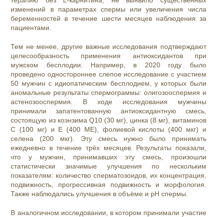
терапию без L-карнитина, не выявило существенных
изменений в параметрах спермы или увеличения числа
беременностей в течение шести месяцев наблюдения за
пациентами.
Тем не менее, другие важные исследования подтверждают
целесообразность применения антиоксидантов при
мужском бесплодии. Например, в 2020 году было
проведено одностороннее слепое исследование с участием
50 мужчин с идиопатическим бесплодием, у которых были
аномальные результаты спермограммы: олигозооспермия и
астенозооспермия. В ходе исследования мужчины
принимали запатентованную антиоксидантную смесь,
состоящую из коэнзима Q10 (30 мг), цинка (8 мг), витаминов
C (100 мг) и E (400 МЕ), фолиевой кислоты (400 мкг) и
селена (200 мкг). Эту смесь нужно было принимать
ежедневно в течение трёх месяцев. Результаты показали,
что у мужчин, принимавших эту смесь, произошли
статистически значимые улучшения по нескольким
показателям: количество сперматозоидов, их концентрация,
подвижность, прогрессивная подвижность и морфология.
Также наблюдались улучшения в объёме и pH спермы.
В аналогичном исследовании, в котором принимали участие