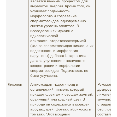
является важным процессом для
выработки энергии. Кроме того, он
улучшает подвижность,
морфологию и созревание
сперматозоидов, одновременно
снижая уровень апоптоза. В
исследованиях мужчин с
идиопатической
олигоастенотератозооспермией
(кол-во сперматозоидов низкое, а их
подвижность и морфология
нарушены) добавка L-карнитина
давала улучшение в количестве,
концентрации и морфологии
сперматозоидов. Подвижность не
была улучшена.
Ликопен
Антиоксидант-каротиноид и
Рекоменду
органический пигмент, который
дозировка
придает фруктам и овощам желтый,
ликопена 
оранжевый или красный цвет. В
мужчин,
природе он содержится в моркови,
страдающ
арбузах, грейпфрутах, абрикосах и
бесплодие
томатах. Этот мощный
составляет