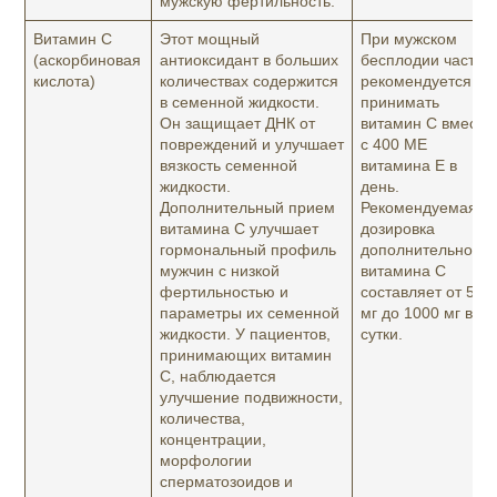
мужскую фертильность.
Витамин C
Этот мощный
При мужском
(аскорбиновая
антиоксидант в больших
бесплодии часто
кислота)
количествах содержится
рекомендуется
в семенной жидкости.
принимать
Он защищает ДНК от
витамин C вместе
повреждений и улучшает
с 400 МЕ
вязкость семенной
витамина E в
жидкости.
день.
Дополнительный прием
Рекомендуемая
витамина C улучшает
дозировка
гормональный профиль
дополнительного
мужчин с низкой
витамина C
фертильностью и
составляет от 500
параметры их семенной
мг до 1000 мг в
жидкости. У пациентов,
сутки.
принимающих витамин
C, наблюдается
улучшение подвижности,
количества,
концентрации,
морфологии
сперматозоидов и