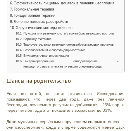
Эффективность пищевых добавок в лечении бесплодия
Гормональная терапия
Гонадотропная терапия
Лечение половых расстройств
Хирургические методы лечения
Пункция или резекция кисты семявыбрасывающего протока
Варикоцелэктомия
Трансуретральная резекция семявыбрасывающих протоков
Вазовазостомия и вазоэпидидимостомия
Внутриматочная инсеминация
Экстракорпоральное оплодотворение и
интрацитоплазматическая инъекция сперматозоида
Шансы на родительство
Если нет детей, не стоит отчаиваться. Исследования
показывают, что через два года, даже без лечения
бесплодия, желаемого результата добиваются 23% пар, а
через четыре года этот показатель возрастает до 33%.
Даже мужчины с серьёзным нарушением сперматогенеза —
олигозооспермией, когда в сперме содержится менее двух