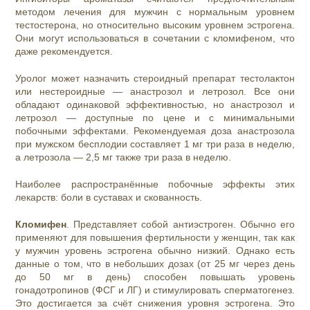
методом лечения для мужчин с нормальным уровнем
тестостерона, но относительно высоким уровнем эстрогена.
Они могут использоваться в сочетании с кломифеном, что
даже рекомендуется.
Уролог может назначить стероидный препарат тестолактон
или нестероидные — анастрозол и летрозол. Все они
обладают одинаковой эффективностью, но анастрозол и
летрозол — доступные по цене и с минимальными
побочными эффектами. Рекомендуемая доза анастрозола
при мужском бесплодии составляет 1 мг три раза в неделю,
а летрозола — 2,5 мг также три раза в неделю.
Наиболее распространённые побочные эффекты этих
лекарств: боли в суставах и скованность.
Кломифен
. Представляет собой антиэстроген. Обычно его
применяют для повышения фертильности у женщин, так как
у мужчин уровень эстрогена обычно низкий. Однако есть
данные о том, что в небольших дозах (от 25 мг через день
до 50 мг в день) способен повышать уровень
гонадотропинов (ФСГ и ЛГ) и стимулировать сперматогенез.
Это достигается за счёт снижения уровня эстрогена. Это