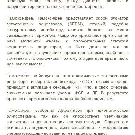
головную боль, тошноту, рвоту, диарею, приливы и
нарушения зрения, такие как нечеткость зрения.
Тамоксифен
. Тамоксифен представляет собой блокатор
эстрогеновых рецепторов, (SERM), который, подобно
конкурентному ингибитору, активно борется за места
связывания с гормоном. Чаще его применяют при лечении
рака молочной железы с положительным статусом
эстрогеновых рецепторов, но было доказано, что он
способствует и улучшению параметров спермы, особенно в
сочетании с кломифеном. Поэтому эти два препарата часто
назначают вместе.
Тамоксифен действует на гипоталамические эстрогеновые
рецепторы, избирательно блокируя их. Это, в свою очередь,
приводит к активации секреции ГнРГ, что, в свою очередь,
значительно повышает уровни ФСГ и ЛГ. В результате
процесс сперматогенеза становится более активным.
Тамоксифен особенно эффективен при идиопатической
олигоспермии, так как он способствует увеличению
количества и концентрации сперматозоидов. Однако его
влияние на подвижность, жизнеспособность и морфологию
сперматозоидов, как правило, не так значительно.