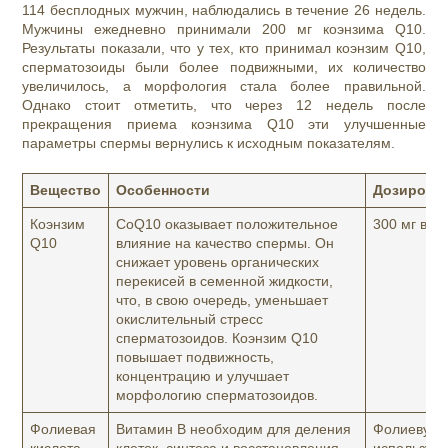
114 бесплодных мужчин, наблюдались в течение 26 недель.
Мужчины ежедневно принимали 200 мг коэнзима Q10.
Результаты показали, что у тех, кто принимал коэнзим Q10,
сперматозоиды были более подвижными, их количество
увеличилось, а морфология стала более правильной.
Однако стоит отметить, что через 12 недель после
прекращения приема коэнзима Q10 эти улучшенные
параметры спермы вернулись к исходным показателям.
Вещество
Особенности
Дозировк
Коэнзим
CoQ10 оказывает положительное
300 мг в д
Q10
влияние на качество спермы. Он
снижает уровень органических
перекисей в семенной жидкости,
что, в свою очередь, уменьшает
окислительный стресс
сперматозоидов. Коэнзим Q10
повышает подвижность,
концентрацию и улучшает
морфологию сперматозоидов.
Фолиевая
Витамин B необходим для деления
Фолиевую к