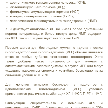
хорионического гонадотропина человека (ХГЧ);
лютеинизирующего гормона (ЛГ),;
фолликулостимулирующего гормона (ФСГ);
гонадотропин-рилизинг гормона (ГнРГ);
человеческого менопаузального гонадотропина (ЧМГ).
ХГЧ действует аналогично ЛГ, но имеет более длительный
период полураспада и более низкую цену. ЧМГ содержит
как ФСГ, так и ЛГ и действует аналогично ГнРГ.
Первым шагом для бесплодных мужчин с идиопатическим
гипогонадотропным гипогонадизмом (ИГГ) обычно является
отказ от любых добавок экзогенного тестостерона. Хотя
такие добавки часто применяются для мужчин с
симптоматическим гипогонадизмом, в случае ИГГ они могут
ухудшить параметры спермы и усугубить бесплодие из-за
снижения уровня ФСГ и ЛГ.
Для лечения мужского бесплодия у пациентов с
идиопатическим гипогонадизмом (ИГГ) успешно
применяются различные комбинации ХГЧ, ФСГ, ГнРГ и ЧМГ.
Стимуляция сперматогенеза с помощью ХГЧ и
пульсирующего ГнРГ наблюдается лишь примерно в 20%