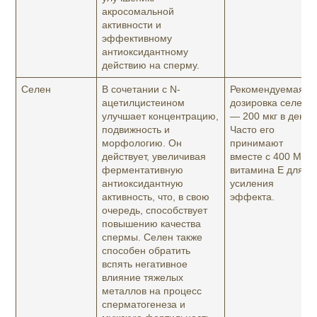
акросомальной
активности и
эффективному
антиоксидантному
действию на сперму.
Селен
В сочетании с N-
Рекомендуемая
ацетилцистеином
дозировка селена
улучшает концентрацию,
— 200 мкг в день.
подвижность и
Часто его
морфологию. Он
принимают
действует, увеличивая
вместе с 400 МЕ
ферментативную
витамина E для
антиоксидантную
усиления
активность, что, в свою
эффекта.
очередь, способствует
повышению качества
спермы. Селен также
способен обратить
вспять негативное
влияние тяжелых
металлов на процесс
сперматогенеза и