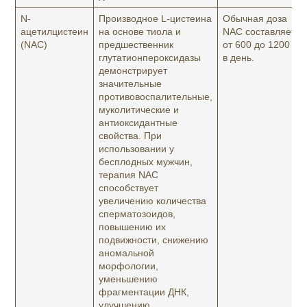
N-
Производное L-цистеина
Обычная доза
ацетилцистеин
на основе тиола и
NAC составляет
(NAC)
предшественник
от 600 до 1200 мг
глутатионпероксидазы
в день.
демонстрирует
значительные
противовоспалительные,
муколитические и
антиоксидантные
свойства. При
использовании у
бесплодных мужчин,
терапия NAC
способствует
увеличению количества
сперматозоидов,
повышению их
подвижности, снижению
аномальной
морфологии,
уменьшению
фрагментации ДНК,
улучшению