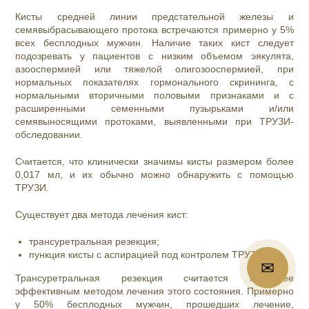
Кисты средней линии предстательной железы и
семявыбрасывающего протока встречаются примерно у 5%
всех бесплодных мужчин. Наличие таких кист следует
подозревать у пациентов с низким объемом эякулята,
азооспермией или тяжелой олигозооспермией, при
нормальных показателях гормонального скрининга, с
нормальными вторичными половыми признаками и с
расширенными семенными пузырьками и/или
семявыносящими протоками, выявленными при ТРУЗИ-
обследовании.
Считается, что клинически значимы кисты размером более
0,017 мл, и их обычно можно обнаружить с помощью
ТРУЗИ.
Существует два метода лечения кист:
трансуретральная резекция;
пункция кисты с аспирацией под контролем ТРУЗИ.
✉
📞
Трансуретральная резекция считается наиболее
эффективным методом лечения этого состояния. Примерно
у 50% бесплодных мужчин, прошедших лечение,