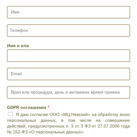
И
м
я
*
Т
е
л
е
Имя и или
ф
о
н
*
E
m
a
i
В
l
р
*
а
ч
GDPR соглашение
*
и
Я даю согласие ООО «МЦ Невский» на обработку моих
л
персональных данных, в том числе на совершение
и
действий, предусмотренных п. 3 ст. 3 ФЗ от 27.07.2006 года
п
№ 152-ФЗ «О персональных данных»
р