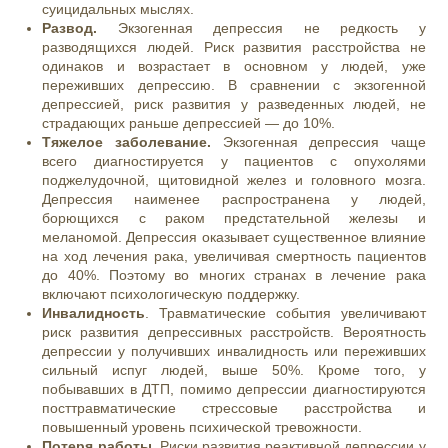
суицидальных мыслях.
Развод.
Экзогенная депрессия не редкость у
разводящихся людей. Риск развития расстройства не
одинаков и возрастает в основном у людей, уже
переживших депрессию. В сравнении с экзогенной
депрессией, риск развития у разведенных людей, не
страдающих раньше депрессией — до 10%.
Тяжелое заболевание.
Экзогенная депрессия чаще
всего диагностируется у пациентов с опухолями
поджелудочной, щитовидной желез и головного мозга.
Депрессия наименее распространена у людей,
борющихся с раком предстательной железы и
меланомой. Депрессия оказывает существенное влияние
на ход лечения рака, увеличивая смертность пациентов
до 40%. Поэтому во многих странах в лечение рака
включают психологическую поддержку.
Инвалидность
. Травматические события увеличивают
риск развития депрессивных расстройств. Вероятность
депрессии у получивших инвалидность или переживших
сильный испуг людей, выше 50%. Кроме того, у
побывавших в ДТП, помимо депрессии диагностируются
посттравматические стрессовые расстройства и
повышенный уровень психической тревожности.
Потеря работы
. Риски развития реактивной депрессии у