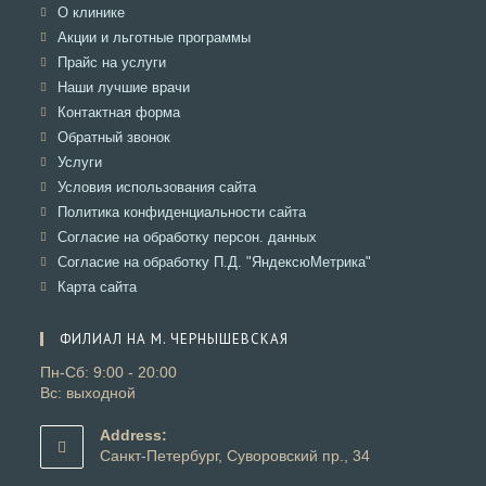
Откроется
О клинике
в
Откроется
Акции и льготные программы
новой
в
Откроется
Прайс на услуги
вкладке
новой
в
Откроется
Наши лучшие врачи
вкладке
новой
в
Откроется
Контактная форма
вкладке
новой
в
Откроется
Обратный звонок
вкладке
новой
в
Откроется
Услуги
вкладке
новой
в
Откроется
Условия использования сайта
вкладке
новой
в
Откроется
Политика конфиденциальности сайта
вкладке
новой
в
Откроется
Согласие на обработку персон. данных
вкладке
новой
в
Откроется
Согласие на обработку П.Д. "ЯндексюМетрика"
вкладке
новой
в
Откроется
Карта сайта
вкладке
новой
в
вкладке
новой
ФИЛИАЛ НА М. ЧЕРНЫШЕВСКАЯ
вкладке
Пн-Сб: 9:00 - 20:00
Вс: выходной
Address:
Санкт-Петербург, Суворовский пр., 34