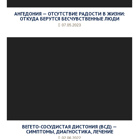
е
м
я
АНГЕДОНИЯ — ОТСУТСТВИЕ РАДОСТИ В ЖИЗНИ:
ОТКУДА БЕРУТСЯ БЕСЧУВСТВЕННЫЕ ЛЮДИ
п
р
07.05.2023
и
е
м
а
*
ВЕГЕТО-СОСУДИСТАЯ ДИСТОНИЯ (ВСД) —
СИМПТОМЫ, ДИАГНОСТИКА, ЛЕЧЕНИЕ
02.06.2022