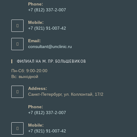
Phone:
+7 (812) 337-2-007
Откроется
в
Mobile:
вашем
+7 (921) 91-007-42
приложении
Откроется
в
Email:
вашем
Откроется
consultant@unclinic.ru
приложении
в
вашем
ФИЛИАЛ НА М. ПР. БОЛЬШЕВИКОВ
приложении
Пн-Сб: 9:00-20:00
Вс: выходной
Address:
Санкт-Петербург, ул. Коллонтай, 17/2
Phone:
+7 (812) 337-2-007
Откроется
в
Mobile:
вашем
+7 (921) 91-007-42
приложении
Откроется