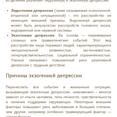
из делений различает эндогенную и экзогенную депрессию:
Эндогенная депрессия
(также называемая психогенной,
вторичной или ситуационной) – это расстройство не
имеющее внешней причины. Эндогенная депрессия
может быть результатом расстройств головного мозга,
эндокринной или нервной системы.
Экзогенная депрессия
. Ее основа — переживание
сложных или травматических событий. Этот вид
расстройства чаще поражает людей, характеризующихся
эмоциональной уязвимостью, застенчивостью,
гиперчувствительностью, социальной ограниченностью.
Ученые связывают повышенный риск реактивной
депрессии с трудным детством.
Причины экзогенной депрессии
Перечислить все события и жизненные ситуации,
вызывающие экзогенную депрессию, невозможно – многое
зависит от опыта человека, типа личности, чувствительности
и наличия поддержки окружающих. Некоторые внешние
факторы повышают риск заболевания в большей степени,
чем другие, например особенно травмирующий фактор —
утрата близких.