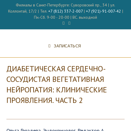
Перейти
Филиалы в Санкт-Петербурге: Суворовский пр., 34 | ул.
к
Коллонтай, 17/2 | Тел.
+7 (812) 337-2-007
|
+7 (921)-91-007-42
|
содержимому
Пн.-Сб. 9-00 - 20-00 | ВС. выходной
ЗАПИСАТЬСЯ
ДИАБЕТИЧЕСКАЯ СЕРДЕЧНО-
СОСУДИСТАЯ ВЕГЕТАТИВНАЯ
НЕЙРОПАТИЯ: КЛИНИЧЕСКИЕ
ПРОЯВЛЕНИЯ. ЧАСТЬ 2
Ольга Гвоздева, Эндокринолог. Редактор А.