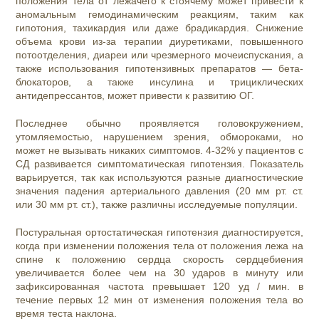
положения тела от лежачего к стоячему может привести к
аномальным гемодинамическим реакциям, таким как
гипотония, тахикардия или даже брадикардия. Снижение
объема крови из-за терапии диуретиками, повышенного
потоотделения, диареи или чрезмерного мочеиспускания, а
также использования гипотензивных препаратов — бета-
блокаторов, а также инсулина и трициклических
антидепрессантов, может привести к развитию ОГ.
Последнее обычно проявляется головокружением,
утомляемостью, нарушением зрения, обмороками, но
может не вызывать никаких симптомов. 4-32% у пациентов с
СД развивается симптоматическая гипотензия. Показатель
варьируется, так как используются разные диагностические
значения падения артериального давления (20 мм рт. ст.
или 30 мм рт. ст.), также различны исследуемые популяции.
Постуральная ортостатическая гипотензия диагностируется,
когда при изменении положения тела от положения лежа на
спине к положению сердца скорость сердцебиения
увеличивается более чем на 30 ударов в минуту или
зафиксированная частота превышает 120 уд / мин. в
течение первых 12 мин от изменения положения тела во
время теста наклона.