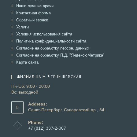
вкладке
новой
в
Откроется
Наши лучшие врачи
вкладке
новой
в
Откроется
Контактная форма
вкладке
новой
в
Откроется
Обратный звонок
вкладке
новой
в
Откроется
Услуги
вкладке
новой
в
Откроется
Условия использования сайта
вкладке
новой
в
Откроется
Политика конфиденциальности сайта
вкладке
новой
в
Откроется
Согласие на обработку персон. данных
вкладке
новой
в
Откроется
Согласие на обработку П.Д. "ЯндексюМетрика"
вкладке
новой
в
Откроется
Карта сайта
вкладке
новой
в
вкладке
новой
ФИЛИАЛ НА М. ЧЕРНЫШЕВСКАЯ
вкладке
Пн-Сб: 9:00 - 20:00
Вс: выходной
Address:
Санкт-Петербург, Суворовский пр., 34
Phone:
+7 (812) 337-2-007
Откроется