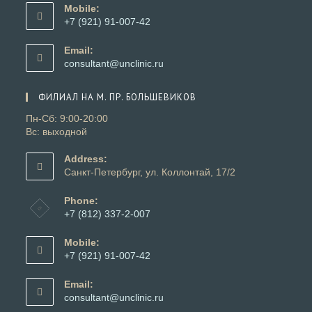
в
Mobile:
вашем
+7 (921) 91-007-42
приложении
Откроется
в
Email:
вашем
Откроется
consultant@unclinic.ru
приложении
в
вашем
ФИЛИАЛ НА М. ПР. БОЛЬШЕВИКОВ
приложении
Пн-Сб: 9:00-20:00
Вс: выходной
Address:
Санкт-Петербург, ул. Коллонтай, 17/2
Phone:
+7 (812) 337-2-007
Откроется
в
Mobile:
вашем
+7 (921) 91-007-42
приложении
Откроется
в
Email:
вашем
Откроется
consultant@unclinic.ru
приложении
в