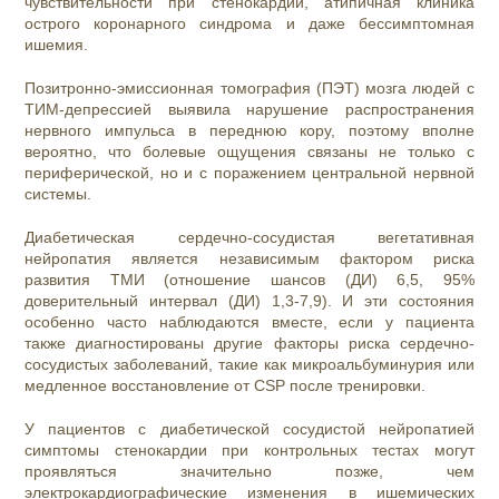
чувствительности при стенокардии, атипичная клиника
острого коронарного синдрома и даже бессимптомная
ишемия.
Позитронно-эмиссионная томография (ПЭТ) мозга людей с
ТИМ-депрессией выявила нарушение распространения
нервного импульса в переднюю кору, поэтому вполне
вероятно, что болевые ощущения связаны не только с
периферической, но и с поражением центральной нервной
системы.
Диабетическая сердечно-сосудистая вегетативная
нейропатия является независимым фактором риска
развития ТМИ (отношение шансов (ДИ) 6,5, 95%
доверительный интервал (ДИ) 1,3-7,9). И эти состояния
особенно часто наблюдаются вместе, если у пациента
также диагностированы другие факторы риска сердечно-
сосудистых заболеваний, такие как микроальбуминурия или
медленное восстановление от CSP после тренировки.
У пациентов с диабетической сосудистой нейропатией
симптомы стенокардии при контрольных тестах могут
проявляться значительно позже, чем
электрокардиографические изменения в ишемических