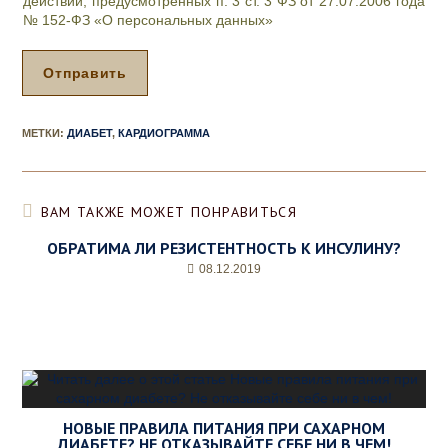
действий, предусмотренных п. 3 ст. 3 ФЗ от 27.07.2006 года
е
№ 152-ФЗ «О персональных данных»
д
у
р
Отправить
а
,
д
МЕТКИ
:
ДИАБЕТ
,
КАРДИОГРАММА
е
н
ь
и
ВАМ ТАКЖЕ МОЖЕТ ПОНРАВИТЬСЯ
ж
е
ОБРАТИМА ЛИ РЕЗИСТЕНТНОСТЬ К ИНСУЛИНУ?
л
08.12.2019
а
е
м
о
е
в
р
е
м
НОВЫЕ ПРАВИЛА ПИТАНИЯ ПРИ САХАРНОМ
ДИАБЕТЕ? НЕ ОТКАЗЫВАЙТЕ СЕБЕ НИ В ЧЕМ!
я