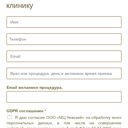
клинику
И
м
я
*
Т
е
л
е
E
ф
m
о
a
н
i
В
*
l
р
*
а
ч
Email желаемое процедура,
и
л
и
п
GDPR соглашение
*
р
Я даю согласие ООО «МЦ Невский» на обработку моих
о
персональных данных, в том числе на совершение
ц