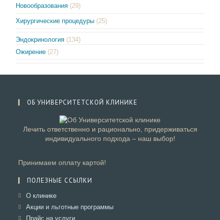
Новообразования
(29)
Хирургические процедуры
(25)
Эндокринология
(134)
Ожирение
(27)
ОБ УНИВЕРСИТЕТСКОЙ КЛИНИКЕ
Лечить ответственно и рационально, придерживаться
индивидуального подхода – наш выбор!
Принимаем оплату картой!
ПОЛЕЗНЫЕ ССЫЛКИ
Откроется
О клинике
в
Откроется
Акции и льготные программы
новой
в
Откроется
Прайс на услуги