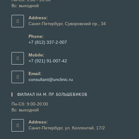
Вс: выходной
Address:
Санкт-Петербург, Суворовский пр., 34
Phone:
+7 (812) 337-2-007
Откроется
в
Mobile:
вашем
+7 (921) 91-007-42
приложении
Откроется
в
Email:
вашем
Откроется
consultant@unclinic.ru
приложении
в
вашем
ФИЛИАЛ НА М. ПР. БОЛЬШЕВИКОВ
приложении
Пн-Сб: 9:00-20:00
Вс: выходной
Address:
Санкт-Петербург, ул. Коллонтай, 17/2