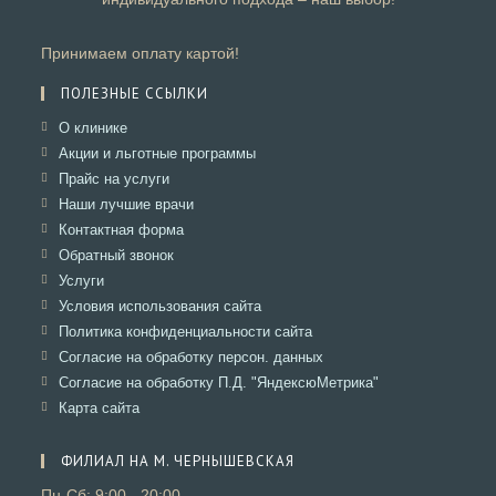
Принимаем оплату картой!
ПОЛЕЗНЫЕ ССЫЛКИ
Откроется
О клинике
в
Откроется
Акции и льготные программы
новой
в
Откроется
Прайс на услуги
вкладке
новой
в
Откроется
Наши лучшие врачи
вкладке
новой
в
Откроется
Контактная форма
вкладке
новой
в
Откроется
Обратный звонок
вкладке
новой
в
Откроется
Услуги
вкладке
новой
в
Откроется
Условия использования сайта
вкладке
новой
в
Откроется
Политика конфиденциальности сайта
вкладке
новой
в
Откроется
Согласие на обработку персон. данных
вкладке
новой
в
Откроется
Согласие на обработку П.Д. "ЯндексюМетрика"
вкладке
новой
в
Откроется
Карта сайта
вкладке
новой
в
вкладке
новой
ФИЛИАЛ НА М. ЧЕРНЫШЕВСКАЯ
вкладке
Пн-Сб: 9:00 - 20:00