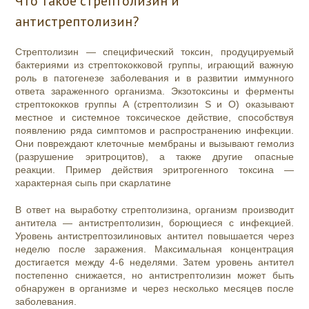
Что такое стрептолизин и
антистрептолизин?
Стрептолизин — специфический токсин, продуцируемый
бактериями из стрептококковой группы, играющий важную
роль в патогенезе заболевания и в развитии иммунного
ответа зараженного организма. Экзотоксины и ферменты
стрептококков группы A (стрептолизин S и О) оказывают
местное и системное токсическое действие, способствуя
появлению ряда симптомов и распространению инфекции.
Они повреждают клеточные мембраны и вызывают гемолиз
(разрушение эритроцитов), а также другие опасные
реакции. Пример действия эритрогенного токсина —
характерная сыпь при скарлатине
В ответ на выработку стрептолизина, организм производит
антитела — антистрептолизин, борющиеся с инфекцией.
Уровень антистрептозилиновых антител повышается через
неделю после заражения. Максимальная концентрация
достигается между 4-6 неделями. Затем уровень антител
постепенно снижается, но антистрептолизин может быть
обнаружен в организме и через несколько месяцев после
заболевания.