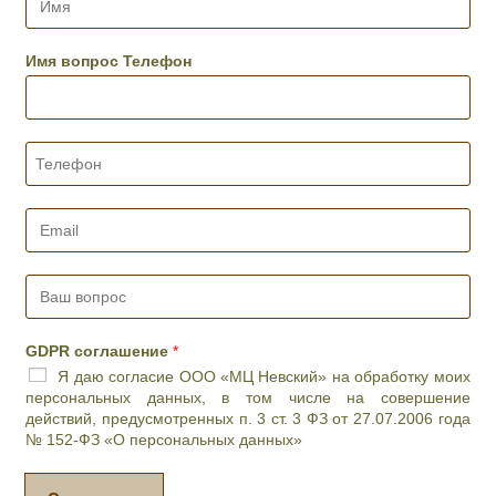
а
м
,
я
д
*
Имя вопрос Телефон
е
н
ь
и
Т
ж
е
е
л
л
е
E
а
ф
m
е
о
a
м
н
i
В
о
*
l
а
е
*
ш
в
в
р
GDPR соглашение
*
о
е
Я даю согласие ООО «МЦ Невский» на обработку моих
п
м
персональных данных, в том числе на совершение
р
я
действий, предусмотренных п. 3 ст. 3 ФЗ от 27.07.2006 года
о
п
№ 152-ФЗ «О персональных данных»
с
р
*
и
е