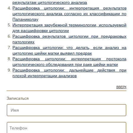
результатам цитологического анализа
Расшифровка цитологии: интерпретация результатов
цитологического анализа согласно их классификации по
Папаниколау
Интерпретация зарубежной терминологии, используемой
для расшифровки цитологии
Расшифровка результатов цитологии при предраковых
патологиях
Расшифровка цитологии: что делать, если анализ на
цитологию шейки матки выявил предрак
Расшифровка цитологии: интерпретация протокола
цитологического обследования при раке шейки матки
Расшифровка цитологии: дальнейшие действия при
плохой интерпретации анализов
ВВЕРХ
Записаться
И
м
я
*
Т
е