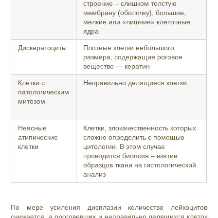
строение – слишком толстую
мембрану (оболочку), большие,
мелкие или «лишние» клеточные
ядра
Дискератоциты
Плотные клетки небольшого
размера, содержащие роговое
вещество — кератин
Клетки с
Неправильно делящиеся клетки
патологическим
митозом
Неясные
Клетки, злокачественность которых
атипические
сложно определить с помощью
клетки
цитологии. В этом случае
проводится биопсия – взятие
образцов ткани на гистологический
анализ
По мере усиления дисплазии количество лейкоцитов
снижается, а ороговевших и неправильно делящихся клеток