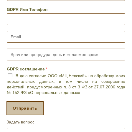
л
е
GDPR Имя Телефон
ф
о
н
*
E
m
a
i
В
l
р
*
а
ч
GDPR соглашение
*
и
Я даю согласие ООО «МЦ Невский» на обработку моих
л
персональных данных, в том числе на совершение
и
действий, предусмотренных п. 3 ст. 3 ФЗ от 27.07.2006 года
п
№ 152-ФЗ «О персональных данных»
р
о
ц
Отправить
е
д
Задать вопрос
у
р
И