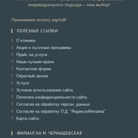
индивидуального подхода – наш выбор!
Принимаем оплату картой!
ПОЛЕЗНЫЕ ССЫЛКИ
Откроется
О клинике
в
Откроется
Акции и льготные программы
новой
в
Откроется
Прайс на услуги
вкладке
новой
в
Откроется
Наши лучшие врачи
вкладке
новой
в
Откроется
Контактная форма
вкладке
новой
в
Откроется
Обратный звонок
вкладке
новой
в
Откроется
Услуги
вкладке
новой
в
Откроется
Условия использования сайта
вкладке
новой
в
Откроется
Политика конфиденциальности сайта
вкладке
новой
в
Откроется
Согласие на обработку персон. данных
вкладке
новой
в
Откроется
Согласие на обработку П.Д. "ЯндексюМетрика"
вкладке
новой
в
Откроется
Карта сайта
вкладке
новой
в
вкладке
новой
ФИЛИАЛ НА М. ЧЕРНЫШЕВСКАЯ
вкладке