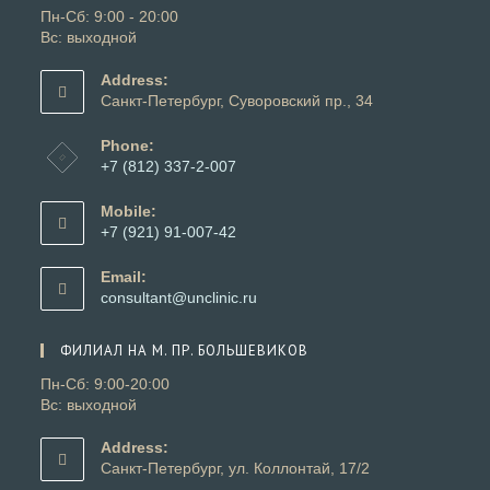
Пн-Сб: 9:00 - 20:00
Вс: выходной
Address:
Санкт-Петербург, Суворовский пр., 34
Phone:
+7 (812) 337-2-007
Откроется
в
Mobile:
вашем
+7 (921) 91-007-42
приложении
Откроется
в
Email:
вашем
Откроется
consultant@unclinic.ru
приложении
в
вашем
ФИЛИАЛ НА М. ПР. БОЛЬШЕВИКОВ
приложении
Пн-Сб: 9:00-20:00
Вс: выходной
Address:
Санкт-Петербург, ул. Коллонтай, 17/2