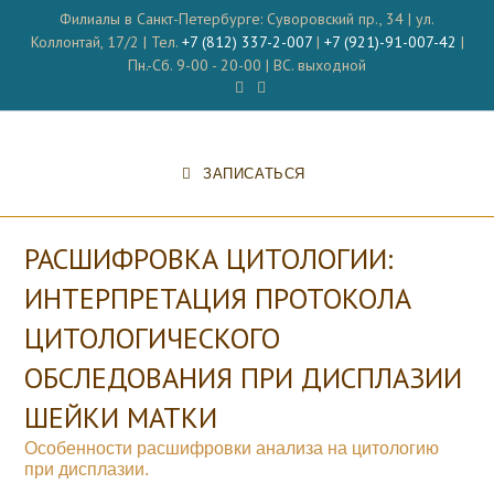
Перейти
Филиалы в Санкт-Петербурге: Суворовский пр., 34 | ул.
к
Коллонтай, 17/2 | Тел.
+7 (812) 337-2-007
|
+7 (921)-91-007-42
|
содержимому
Пн.-Сб. 9-00 - 20-00 | ВС. выходной
ЗАПИСАТЬСЯ
РАСШИФРОВКА ЦИТОЛОГИИ:
ИНТЕРПРЕТАЦИЯ ПРОТОКОЛА
ЦИТОЛОГИЧЕСКОГО
ОБСЛЕДОВАНИЯ ПРИ ДИСПЛАЗИИ
ШЕЙКИ МАТКИ
Особенности расшифровки анализа на цитологию
при дисплазии.