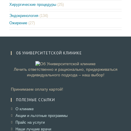
Хирургические процедуры
(25)
Эндокринология
(134)
Ожирение
(27)
ОБ УНИВЕРСИТЕТСКОЙ КЛИНИКЕ
Лечить ответственно и рационально, придерживаться
индивидуального подхода – наш выбор!
Принимаем оплату картой!
ПОЛЕЗНЫЕ ССЫЛКИ
Откроется
О клинике
в
Откроется
Акции и льготные программы
новой
в
Откроется
Прайс на услуги
вкладке
новой
в
Откроется
Наши лучшие врачи