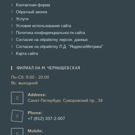
вкладке
новой
в
Откроется
Контактная форма
вкладке
новой
в
Откроется
Обратный звонок
вкладке
новой
в
Откроется
Услуги
вкладке
новой
в
Откроется
Условия использования сайта
вкладке
новой
в
Откроется
Политика конфиденциальности сайта
вкладке
новой
в
Откроется
Согласие на обработку персон. данных
вкладке
новой
в
Откроется
Согласие на обработку П.Д. "ЯндексюМетрика"
вкладке
новой
в
Откроется
Карта сайта
вкладке
новой
в
вкладке
новой
ФИЛИАЛ НА М. ЧЕРНЫШЕВСКАЯ
вкладке
Пн-Сб: 9:00 - 20:00
Вс: выходной
Address:
Санкт-Петербург, Суворовский пр., 34
Phone:
+7 (812) 337-2-007
Откроется
в
Mobile:
вашем