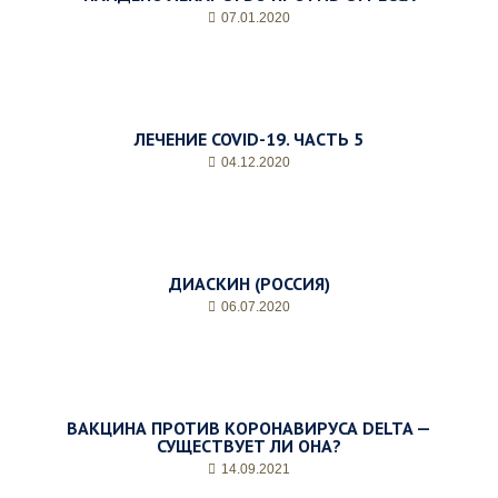
м
07.01.2020
о
е
в
р
е
м
ЛЕЧЕНИЕ COVID-19. ЧАСТЬ 5
я
04.12.2020
п
р
и
е
м
ДИАСКИН (РОССИЯ)
а
*
06.07.2020
ВАКЦИНА ПРОТИВ КОРОНАВИРУСА DELTA —
СУЩЕСТВУЕТ ЛИ ОНА?
14.09.2021