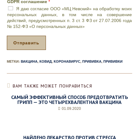
ч
GDPR соглашение
*
и
Я даю согласие ООО «МЦ Невский» на обработку моих
л
персональных данных, в том числе на совершение
и
действий, предусмотренных п. 3 ст. 3 ФЗ от 27.07.2006 года
п
№ 152-ФЗ «О персональных данных»
р
о
ц
Отправить
е
д
у
МЕТКИ
:
ВАКЦИНА
,
КОВИД
,
КОРОНАВИРУС
,
ПРИВИВКА
,
ПРИВИВКИ
р
а
,
д
ВАМ ТАКЖЕ МОЖЕТ ПОНРАВИТЬСЯ
е
н
САМЫЙ ЭФФЕКТИВНЫЙ СПОСОБ ПРЕДОТВРАТИТЬ
ь
ГРИПП — ЭТО ЧЕТЫРЕХВАЛЕНТНАЯ ВАКЦИНА
и
01.09.2020
ж
е
л
а
е
НАЙДЕНО ЛЕКАРСТВО ПРОТИВ СТРЕССА