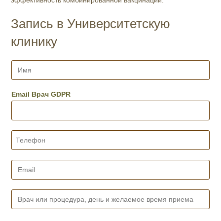
эффективность комбинированной вакцинации.
Запись в Университетскую
клинику
И
м
я
*
Email Врач GDPR
Т
е
л
е
E
ф
m
о
a
н
i
В
*
l
р
*
а