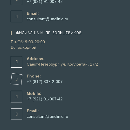
+7 (921) 91-007-42
приложении
Откроется
в
Email:
вашем
Откроется
consultant@unclinic.ru
приложении
в
вашем
ФИЛИАЛ НА М. ПР. БОЛЬШЕВИКОВ
приложении
Пн-Сб: 9:00-20:00
Вс: выходной
Address:
Санкт-Петербург, ул. Коллонтай, 17/2
Phone:
+7 (812) 337-2-007
Откроется
в
Mobile:
вашем
+7 (921) 91-007-42
приложении
Откроется
в
Email:
вашем
Откроется
consultant@unclinic.ru
приложении
в
вашем