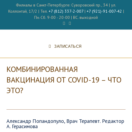
Перейти
Филиалы в Санкт-Петербурге: Суворовский пр., 34 | ул.
к
Коллонтай, 17/2 | Тел.
+7 (812) 337-2-007
|
+7 (921)-91-007-42
|
содержимому
Пн.-Сб. 9-00 - 20-00 | ВС. выходной
ЗАПИСАТЬСЯ
КОМБИНИРОВАННАЯ
ВАКЦИНАЦИЯ ОТ COVID-19 – ЧТО
ЭТО?
Александр Попандопуло, Врач Терапевт. Редактор
А. Герасимова