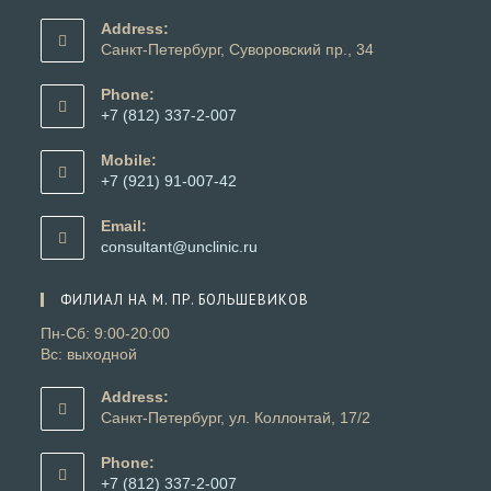
Address:
Санкт-Петербург, Суворовский пр., 34
Phone:
+7 (812) 337-2-007
Откроется
в
Mobile:
вашем
+7 (921) 91-007-42
приложении
Откроется
в
Email:
вашем
Откроется
consultant@unclinic.ru
приложении
в
вашем
ФИЛИАЛ НА М. ПР. БОЛЬШЕВИКОВ
приложении
Пн-Сб: 9:00-20:00
Вс: выходной
Address:
Санкт-Петербург, ул. Коллонтай, 17/2
Phone:
+7 (812) 337-2-007