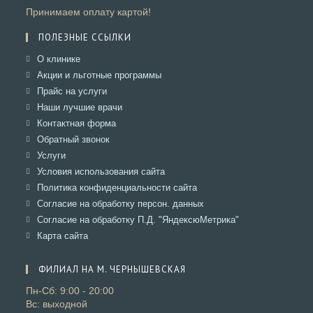
Принимаем оплату картой!
ПОЛЕЗНЫЕ ССЫЛКИ
Откроется
О клинике
в
Откроется
Акции и льготные программы
новой
в
Откроется
Прайс на услуги
вкладке
новой
в
Откроется
Наши лучшие врачи
вкладке
новой
в
Откроется
Контактная форма
вкладке
новой
в
Откроется
Обратный звонок
вкладке
новой
в
Откроется
Услуги
вкладке
новой
в
Откроется
Условия использования сайта
вкладке
новой
в
Откроется
Политика конфиденциальности сайта
вкладке
новой
в
Откроется
Согласие на обработку персон. данных
вкладке
новой
в
Откроется
Согласие на обработку П.Д. "ЯндексюМетрика"
вкладке
новой
в
Откроется
Карта сайта
вкладке
новой
в
вкладке
новой
ФИЛИАЛ НА М. ЧЕРНЫШЕВСКАЯ
вкладке
Пн-Сб: 9:00 - 20:00
Вс: выходной