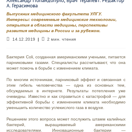
Александр Попандопуло, Врач Терапевт. Редактор
А. Герасимова
Выпускник медицинского факультета УЛГУ.
Интересы: современные медицинские технологии,
открытия в области медицины, перспективы
развития медицины в России и за рубежом.
Запись
Время
14.12.2019
2 мин. чтения
опубликована:
чтения:
Бактерия Coli, созданная американскими учеными, питается
парниковыми газами. Специалисты рассчитывают, что она
может помочь в борьбе с изменением климата.
По многим источникам, парниковый эффект и связанная с
этим гибель человечества — одна из основных тем,
обсуждаемых в интернете. Результаты потепления уже
очевидны. Известно и как справиться с катастрофой — для
эффективной борьбы с изменением климата необходимо
уменьшить количество углекислого газа в воздухе.
Решением этого вопроса может послужить штамм калийных
бактерий, выращиваемый американскими
исследователями. Инновационные бактерии —