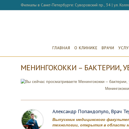
Перейти
Филиалы в Санкт-Петербурге: Суворовский пр., 34 | ул. Колло
к
содержимому
ГЛАВНАЯ
О КЛИНИКЕ
ВРАЧИ
УСЛУ
МЕНИНГОКОККИ – БАКТЕРИИ, У
Менингококки
Александр Попандопуло, Врач Тер
Выпускник медицинского факультет
технологии, открытия в области м