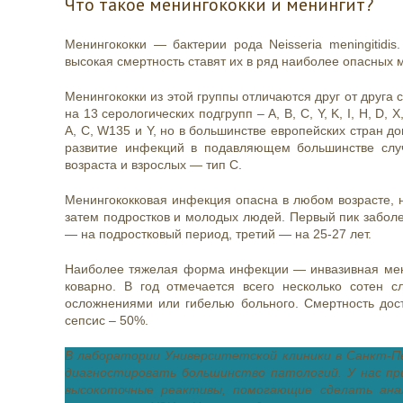
Что такое менингококки и менингит?
Менингококки — бактерии рода Neisseria meningitidi
высокая смертность ставят их в ряд наиболее опасных 
Менингококки из этой группы отличаются друг от друга
на 13 серологических подгрупп – A, B, C, Y, K, I, H, D
А, С, W135 и Y, но в большинстве европейских стран 
развитие инфекций в подавляющем большинстве случ
возраста и взрослых — тип С.
Менингококковая инфекция опасна в любом возрасте, н
затем подростков и молодых людей. Первый пик заболев
— на подростковый период, третий — на 25-27 лет.
Наиболее тяжелая форма инфекции — инвазивная мен
коварно. В год отмечается всего несколько сотен 
осложнениями или гибелью больного. Смертность дост
сепсис – 50%.
В лаборатории Университетской клиники в Санкт-П
диагностировать большинство патологий. У нас п
высокоточные реактивы, помогающие сделать ана