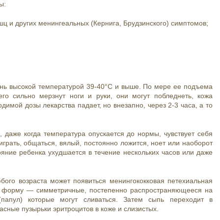
ы:
ышц и других менингеальных (Кернига, Брудзинского) симптомов;
нь высокой температурой 39-40°С и выше. По мере ее подъема
его сильно мерзнут ноги и руки, они могут побледнеть, кожа
имой дозы лекарства падает, но внезапно, через 2-3 часа, а то
, даже когда температура опускается до нормы, чувствует себя
 играть, общаться, вялый, постоянно ложится, ноет или наоборот
ояние ребенка ухудшается в течение нескольких часов или даже
бого возраста может появиться менингококковая петехиальная
ю форму — симметричные, постепенно распространяющееся на
папул) которые могут сливаться. Затем сыпь переходит в
сные пузырьки эритроцитов в коже и слизистых.