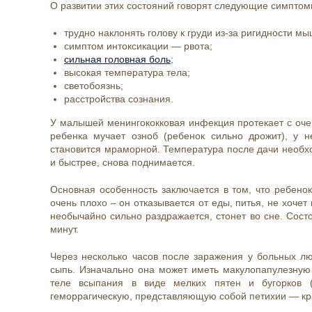
О развитии этих состояний говорят следующие симптом
трудно наклонять голову к груди из-за ригидности м
симптом интоксикации — рвота;
сильная головная боль
;
высокая температура тела;
светобоязнь;
расстройства сознания.
У малышей менингококковая инфекция протекает с оче
ребенка мучает озноб (ребенок сильно дрожит), у н
становится мраморной. Температура после дачи необход
и быстрее, снова поднимается.
Основная особенность заключается в том, что ребенок
очень плохо – он отказывается от еды, питья, не хочет
необычайно сильно раздражается, стонет во сне. Сост
минут.
Через несколько часов после заражения у больных лю
сыпь. Изначально она может иметь макулопапулезну
теле всыпания в виде мелких пятен и бугорков (
геморрагическую, представляющую собой петихии — кра