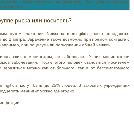
нащены современными аппаратами для ультразвуковых
х развития.
руппе риска или носитель?
м путем. Бактерии Neisseria meningitidis легко передаются
и до 1 метра. Заражение также возможно при прямом контакте с
например, при поцелуе или пользовании общей чашкой.
ировавших с менингитом, не заболевают. У них менингококки
омов заболевания. После этого человек становится носителем
заразиться можно как от больного, так и от бессимптомного
ningitidis могут быть до 25% людей. В закрытых учреждениях
подцепить менингит можно где угодно.
 инфекции: