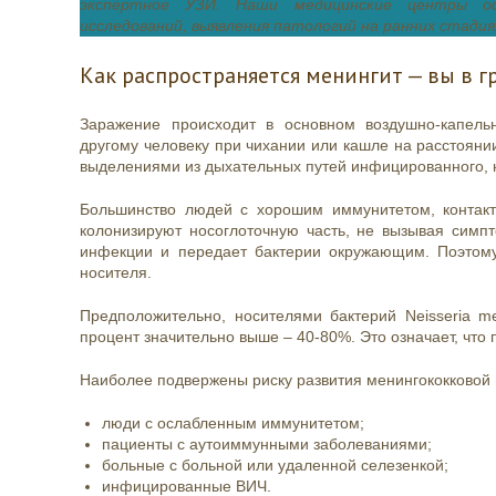
экспертное УЗИ. Наши медицинские центры ос
исследований, выявления патологий на ранних стадия
Как распространяется менингит — вы в г
Заражение происходит в основном воздушно-капельны
другому человеку при чихании или кашле на расстояни
выделениями из дыхательных путей инфицированного, 
Большинство людей с хорошим иммунитетом, контакт
колонизируют носоглоточную часть, не вызывая симпт
инфекции и передает бактерии окружающим. Поэтому 
носителя.
Предположительно, носителями бактерий Neisseria me
процент значительно выше – 40-80%. Это означает, что 
Наиболее подвержены риску развития менингококковой
люди с ослабленным иммунитетом;
пациенты с аутоиммунными заболеваниями;
больные с больной или удаленной селезенкой;
инфицированные ВИЧ.