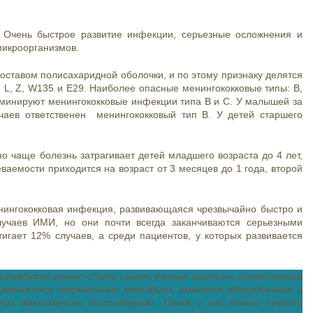
s. Очень быстрое развитие инфекции, серьезные осложнения и
микроорганизмов.
 составом полисахаридной оболочки, и по этому признаку делятся
, X, L, Z, W135 и E29. Наиболее опасные менингококковые типы: В,
доминируют менингококковые инфекции типа В и С. У малышей за
аев ответственен менингококковый тип В. У детей старшего
о чаще болезнь затрагивает детей младшего возраста до 4 лет,
аемости приходится на возраст от 3 месяцев до 1 года, второй
ингококковая инфекция, развивающаяся чрезвычайно быстро и
случаев ИМИ, но они почти всегда заканчиваются серьезными
игает 12% случаев, а среди пациентов, у которых развивается
етербурге можно сдать самые разные анализы, позволяющие
рименяются современные методики, имеются оборудование и
лиз максимально достоверным. Также у нас можно пройти