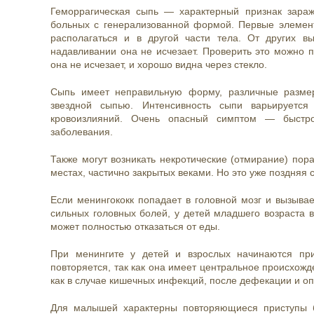
Геморрагическая сыпь — характерный признак зараж
больных с генерализованной формой. Первые элемент
располагаться и в другой части тела. От других в
надавливании она не исчезает. Проверить это можно п
она не исчезает, и хорошо видна через стекло.
Сыпь имеет неправильную форму, различные размер
звездной сыпью. Интенсивность сыпи варьируется
кровоизлияний. Очень опасный симптом — быстро
заболевания.
Также могут возникать некротические (отмирание) пора
местах, частично закрытых веками. Но это уже поздняя 
Если менингококк попадает в головной мозг и вызывае
сильных головных болей, у детей младшего возраста в
может полностью отказаться от еды.
При менингите у детей и взрослых начинаются при
повторяется, так как она имеет центральное происхожд
как в случае кишечных инфекций, после дефекации и оп
Для малышей характерны повторяющиеся приступы б