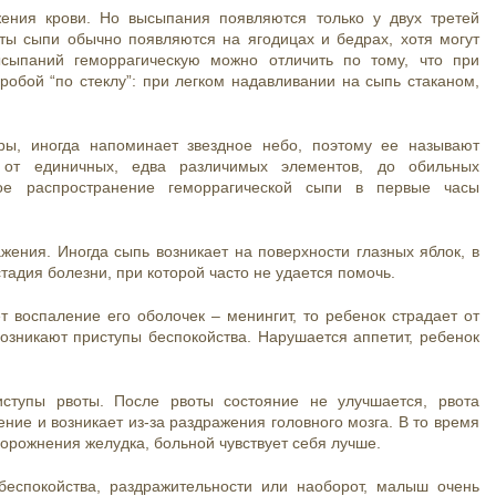
ения крови. Но высыпания появляются только у двух третей
ы сыпи обычно появляются на ягодицах и бедрах, хотя могут
ысыпаний геморрагическую можно отличить по тому, что при
робой “по стеклу”: при легком надавливании на сыпь стаканом,
ы, иногда напоминает звездное небо, поэтому ее называют
 от единичных, едва различимых элементов, до обильных
е распространение геморрагической сыпи в первые часы
жения. Иногда сыпь возникает на поверхности глазных яблок, в
стадия болезни, при которой часто не удается помочь.
т воспаление его оболочек – менингит, то ребенок страдает от
озникают приступы беспокойства. Нарушается аппетит, ребенок
ступы рвоты. После рвоты состояние не улучшается, рвота
ение и возникает из-за раздражения головного мозга. В то время
орожнения желудка, больной чувствует себя лучше.
еспокойства, раздражительности или наоборот, малыш очень