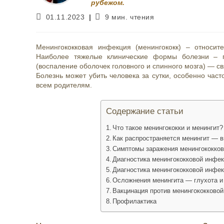
рубежом.
Запись
Время
01.11.2023
9 мин. чтения
опубликована:
чтения:
Менингококковая инфекция (менингококк) – относит
Наиболее тяжелые клинические формы болезни – г
(воспаление оболочек головного и спинного мозга) — 
Болезнь может убить человека за сутки, особенно част
всем родителям.
Содержание статьи
Что такое менингококки и менингит?
Как распространяется менингит — в
Симптомы заражения менингококков
Диагностика менингококковой инфек
Диагностика менингококковой инфе
Осложнения менингита — глухота и
Вакцинация против менингококково
Профилактика