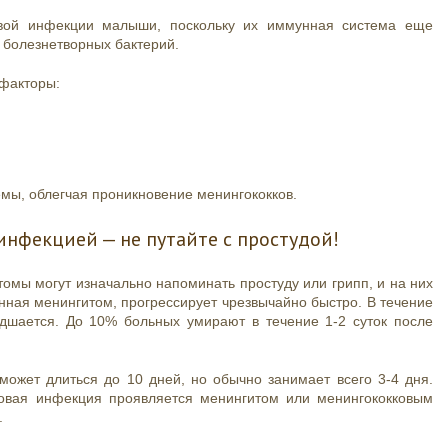
овой инфекции малыши, поскольку их иммунная система еще
 болезнетворных бактерий.
 факторы:
мы, облегчая проникновение менингококков.
нфекцией — не путайте с простудой!
омы могут изначально напоминать простуду или грипп, и на них
ная менингитом, прогрессирует чрезвычайно быстро. В течение
удшается. До 10% больных умирают в течение 1-2 суток после
ожет длиться до 10 дней, но обычно занимает всего 3-4 дня.
ковая инфекция проявляется менингитом или менингококковым
.