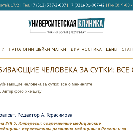
нтай, 17/2 | Тел.
+7 (812) 337-2-007
|
+7 (921)-91-007-42
| Пн.-Сб. 9-00 
ГИ
ПАТОЛОГИИ ШЕЙКИ МАТКИ
ДИАГНОСТИКА
ЦЕНЫ
СТАТ
БИВАЮЩИЕ ЧЕЛОВЕКА ЗА СУТКИ: ВСЕ
. Автор фото pixelaway
апевт. Редактор А. Герасимова
а УЛГУ. Интересы: современные медицинские
едицины, перспективы развития медицины в России и за