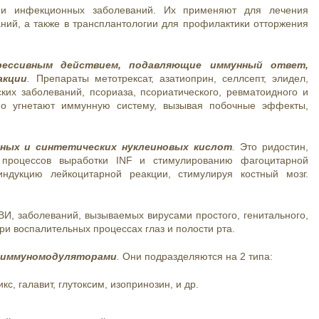
ии инфекционных заболеваний. Их применяют для лечения
ний, а также в трансплантологии для профилактики отторжения
рессивным действием, подавляющие иммунный ответ,
акции
.
Препараты метотрексат, азатиоприн, селлсепт, элидел,
ких заболеваний, псориаза, псориатического, ревматоидного и
но угнетают иммунную систему, вызывая побочные эффекты,
нных и синтетических нуклеиновых кислот
.
Это ридостин,
и процессов выработки INF и стимулированию фагоцитарной
ндукцию лейкоцитарной реакции, стимулируя костный мозг.
И, заболеваний, вызываемых вирусами простого, генитального,
 воспалительных процессах глаз и полости рта.
и иммуномодуляторами
.
Они подразделяются на 2 типа:
, галавит, глутоксим, изопринозин, и др.