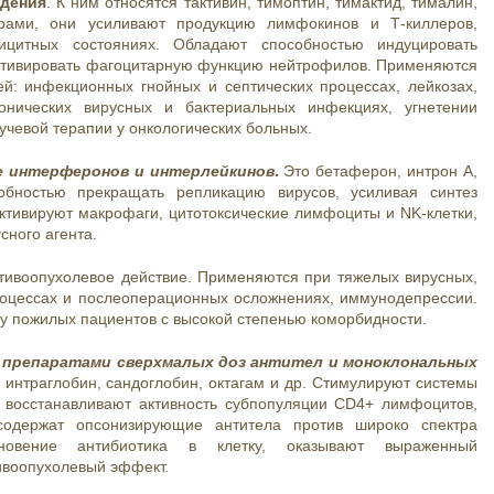
ждения
. К ним относятся тактивин, тимоптин, тимактид, тималин,
орами, они усиливают продукцию лимфокинов и Т-киллеров,
ицитных состояниях. Обладают способностью индуцировать
тивировать фагоцитарную функцию нейтрофилов. Применяются
й: инфекционных гнойных и септических процессах, лейкозах,
онических вирусных и бактериальных инфекциях, угнетении
учевой терапии у онкологических больных.
е интерферонов и интерлейкинов
.
Это бетаферон, интрон А,
бностью прекращать репликацию вирусов, усиливая синтез
ктивируют макрофаги, цитотоксические лимфоциты и NK-клетки,
сного агента.
ивоопухолевое действие. Применяются при тяжелых вирусных,
процессах и послеоперационных осложнениях, иммунодепрессии.
у пожилых пациентов с высокой степенью коморбидности.
 препаратами сверхмалых доз антител и моноклональных
 интраглобин, сандоглобин, октагам и др. Стимулируют системы
 восстанавливают активность субпопуляции CD4+ лимфоцитов,
одержат опсонизирующие антитела против широко спектра
новение антибиотика в клетку, оказывают выраженный
ивоопухолевый эффект.