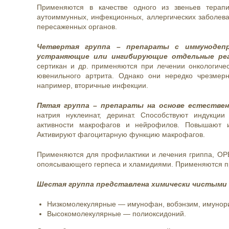
Применяются в качестве одного из звеньев терап
аутоиммунных, инфекционных, аллергических заболева
пересаженных органов.
Четвертая группа – препараты с иммунодеп
устраняющие или ингибирующие отдельные ре
сертикан и др. применяются при лечении онкологичес
ювенильного артрита. Однако они нередко чрезмер
например, вторичные инфекции.
Пятая группа – препараты на основе естестве
натрия нуклеинат, деринат. Способствуют индукци
активности макрофагов и нейрофилов. Повышают и
Активируют фагоцитарную функцию макрофагов.
Применяются для профилактики и лечения гриппа, ОРВ
опоясывающего герпеса и хламидиями. Применяются при
Шестая группа представлена химически чистым
Низкомолекулярные — имунофан, вобэнзим, имунорикс
Высокомолекулярные — полиоксидоний.