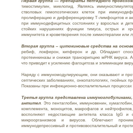
Первая группа — препарат
ы пептидного происхо
тимостимулин, миелопид. Являясь иммуностимулят
стволовых гемопоэтических клеток при иммунодеф
пролиферацию и дифференцировку Т-лимфоцитов и ак
при иммунодефицитных состояниях у взрослых и дете
стойких нарушениях функции тимуса, острых и хр
иммунитета и кроветворения после химиотерапии или л
Вторая группа – цитокиновые средства на основ
ребиф, локферон, кипферон и др. Обладают спосо
протеинкиназы и снижая транскрипцию мРНК вируса. А
что приводит к усилению фагоцитоза и элиминации виру
Наряду с иммуномодулирующим, они оказывают и прот
септических заболеваниях, онкопатологиях, гнойных 
Показаны при инфекционно-воспалительных процессах 
Третья группа представлена
иммуноглобулинами,
антител
.
Это пентаглобин, иммуновенин, хумаглобин,
комплемента, моноцитов, макрофагов и нейтрофилов,
восполняют недостающие антитела класса IgG и с
микроорганизмов и вирусов. Облегчают проник
иммунодепрессивный и противовоспалительный и прот