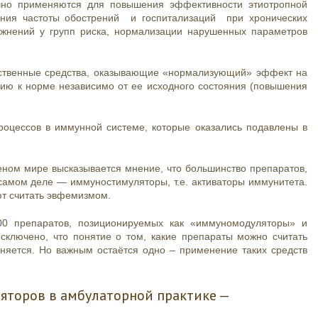
но применяются для повышения эффективности этиотропной
ения частоты обострений и госпитализаций при хронических
жнений у групп риска, нормализации нарушенных параметров
рственные средства, оказывающие «нормализующий» эффект на
цию к норме независимо от ее исходного состояния (повышения
оцессов в иммунной системе, которые оказались подавлены в
еном мире высказывается мнение, что большинство препаратов,
амом деле — иммуностимуляторы, т.е. активаторы иммунитета.
ют считать эвфемизмом.
00 препаратов, позиционируемых как «иммуномодуляторы» и
сключено, что понятие о том, какие препараты можно считать
няется. Но важным остаётся одно – применение таких средств
торов в амбулаторной практике —