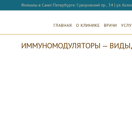
Перейти
Филиалы в Санкт-Петербурге: Суворовский пр., 34 | ул. Колло
к
содержимому
ГЛАВНАЯ
О КЛИНИКЕ
ВРАЧИ
УСЛУ
ИММУНОМОДУЛЯТОРЫ — ВИДЫ, 