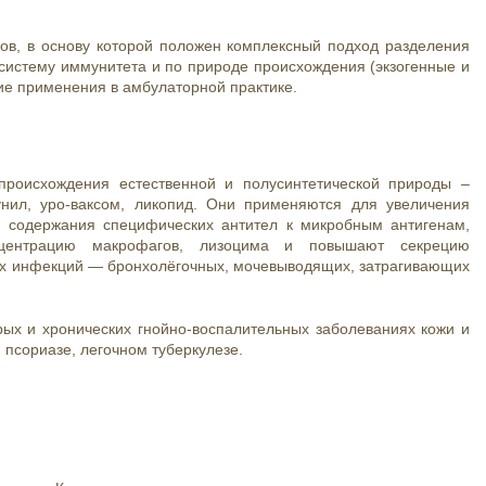
в, в основу которой положен комплексный подход разделения
систему иммунитета и по природе происхождения (экзогенные и
ие применения в амбулаторной практике.
 происхождения естественной и полусинтетической природы –
унил, уро-ваксом, ликопид. Они применяются для увеличения
 содержания специфических антител к микробным антигенам,
нцентрацию макрофагов, лизоцима и повышают секрецию
ых инфекций — бронхолёгочных, мочевыводящих, затрагивающих
рых и хронических гнойно-воспалительных заболеваниях кожи и
псориазе, легочном туберкулезе.