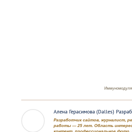
Иммуномодулят
Алена Герасимова (Dalles) Разра
Разработчик сайтов, журналист, р
работы — 25 лет. Область интерес
контент, профессиональное фото, в