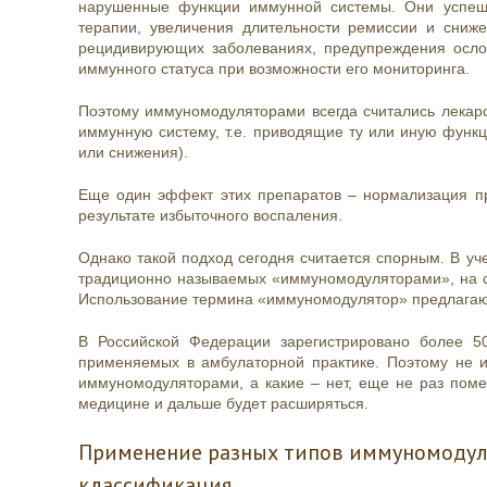
нарушенные функции иммунной системы. Они успеш
терапии, увеличения длительности ремиссии и сниж
рецидивирующих заболеваниях, предупреждения осло
иммунного статуса при возможности его мониторинга.
Поэтому иммуномодуляторами всегда считались лека
иммунную систему, т.е. приводящие ту или иную функ
или снижения).
Еще один эффект этих препаратов – нормализация пр
результате избыточного воспаления.
Однако такой подход сегодня считается спорным. В уч
традиционно называемых «иммуномодуляторами», на с
Использование термина «иммуномодулятор» предлага
В Российской Федерации зарегистрировано более 5
применяемых в амбулаторной практике. Поэтому не и
иммуномодуляторами, а какие – нет, еще не раз поме
медицине и дальше будет расширяться.
Применение разных типов иммуномодуля
классификация