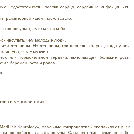
ную недостаточность, пороки сердца, сердечные инфекции или
ли транзиторной ишемической атаке.
вития инсульта, включают в себя:
иск инсульта, чем молодые люди.
 чем женщины. Но женщины, как правило, старше, когда у них
 приступа, чем у мужчин.
леток или гормональной терапии, включающей большие дозы
время беременности и родов
я:
окаин и метамфетамин.
MedLink Neurology», оральные контрацептивы увеличивают риск
ры, способные вызвать инсульт. Следовательно, сами по себе