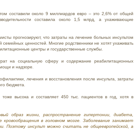
том составили около 9 миллиардов евро – это 2,6% от общей
водительности составила около 1,5 млрд, а ухаживающие
мисты прогнозируют, что затраты на лечение больных инсультом
й семейных ценностей. Многие родственники не хотят ухаживать
билитационные центры и государственные службы.
атрат на социальную сферу и содержание реабилитационных
мощи и надзоре.
филактики, лечения и восстановления после инсульта, затраты
ого бюджета.
 тоже высока и составляет 450 тыс. пациентов в год, хотя в
овый образ жизни, распространение гипертонии, диабета,
е кровообращения в головном мозге. Заболевание занимает
ии. Поэтому инсульт можно считать не общеевропейской, а