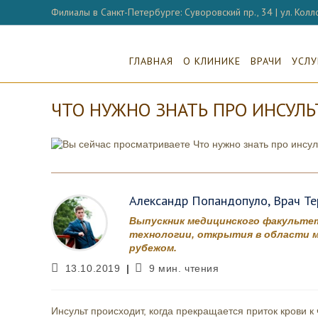
Перейти
Филиалы в Санкт-Петербурге: Суворовский пр., 34 | ул. Колло
к
содержимому
ГЛАВНАЯ
О КЛИНИКЕ
ВРАЧИ
УСЛУ
ЧТО НУЖНО ЗНАТЬ ПРО ИНСУЛЬ
Александр Попандопуло, Врач Тер
Выпускник медицинского факультет
технологии, открытия в области м
рубежом.
Запись
Время
13.10.2019
9 мин. чтения
опубликована:
чтения:
Инсульт происходит, когда прекращается приток крови 