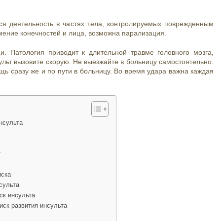
ся деятельность в частях тела, контролируемых поврежденным
мение конечностей и лица, возможна парализация.
. Патология приводит к длительной травме головного мозга,
льт вызовите скорую. Не выезжайте в больницу самостоятельно.
 сразу же и по пути в больницу. Во время удара важна каждая
нсульта
т
иска
сульта
ск инсульта
иск развития инсульта