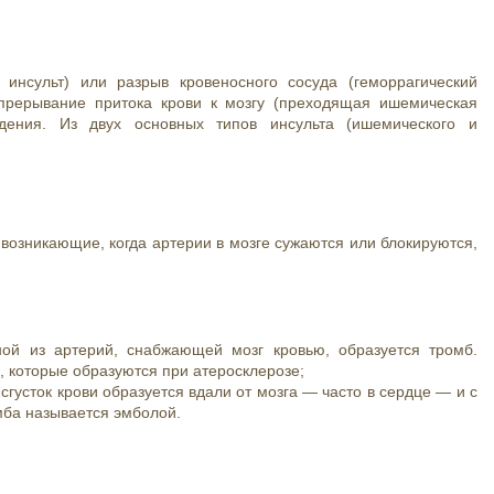
 инсульт) или разрыв кровеносного сосуда (геморрагический
 прерывание притока крови к мозгу (преходящая ишемическая
ждения. Из двух основных типов инсульта (ишемического и
возникающие, когда артерии в мозге сужаются или блокируются,
дной из артерий, снабжающей мозг кровью, образуется тромб.
 которые образуются при атеросклерозе;
 сгусток крови образуется вдали от мозга — часто в сердце — и с
омба называется эмболой.