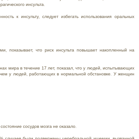
рагического инсульта.
ость к инсульту, следует избегать использования оральных
ми, показывает, что риск инсульта повышает накопленный на
ах мира в течение 17 лет, показал, что у людей, испытывающих
, чем у людей, работающих в нормальной обстановке. У женщин
 состояние сосудов мозга не оказало.
8% случаев были подвержены церебральной ишемии, вызванной