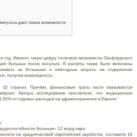
инсульта дают новые возможности
а
 в год. Именно такую цифру получили экономисты Оксфордского
ацию больных после инсульта. В расчёты также были включены
хаживать за больными и ежегодные затраты на содержание
ся, получив инвалидность.
в 32 странах. Причём, финансовые траты часто оказываются
умирает. Авторы исследования просчитали, что медицинское
1,65% от годовых расходов на здравоохранение в Европе:
о.
трудоспособности больным– 12 млрд евро.
ресчете на среднечасовой европейский заработок, составило 16