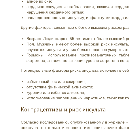
апноэ во сне;
сердечно-сосудистые заболевания, включая сердеч
нарушения сердечного ритма;
наследственность по инсульту, инфаркту миокарда и
Другие факторы, связанные с более высоким риском раз
Возраст. Люди старше 55 лет имеют более высокий р
Пол. Мужчины имеют более высокий риск инсульта,
случается инсульт, и у них больше шансов умереть от
Гормоны. Использование противозачаточных таб
эстрогена, а также повышение уровня эстрогена во 
Потенциальные факторы риска инсульта включают в себ
избыточный вес или ожирение;
отсутствие физической активности;
курение или избыток алкоголя;
использование запрещенных наркотиков, таких как к
Контрацептивы и риск инсульта
Согласно исследованию, опубликованному в журнале «
приступа, но только у женщин, имеющих другие факто