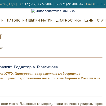
нтай, 17/2 | Тел.
+7 (812) 337-2-007
|
+7 (921)-91-007-42
| Пн.-Сб. 9-00 
ГИ
ПАТОЛОГИИ ШЕЙКИ МАТКИ
ДИАГНОСТИКА
ЦЕНЫ
СТАТ
Т
апевт. Редактор А. Герасимова
а УЛГУ. Интересы: современные медицинские
едицины, перспективы развития медицины в России и за
к части мозга. Лишенные кислорода ткани начинают умирать через