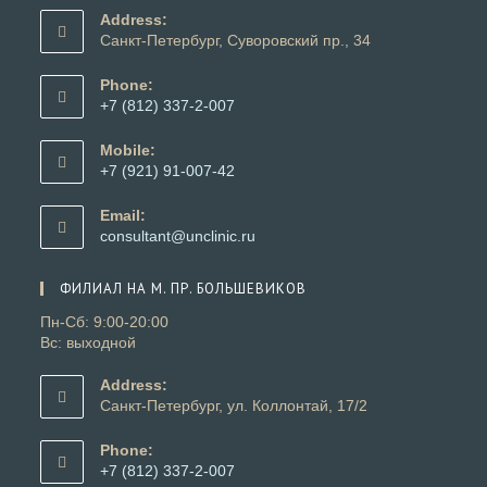
Address:
Санкт-Петербург, Суворовский пр., 34
Phone:
+7 (812) 337-2-007
Откроется
в
Mobile:
вашем
+7 (921) 91-007-42
приложении
Откроется
в
Email:
вашем
Откроется
consultant@unclinic.ru
приложении
в
вашем
ФИЛИАЛ НА М. ПР. БОЛЬШЕВИКОВ
приложении
Пн-Сб: 9:00-20:00
Вс: выходной
Address:
Санкт-Петербург, ул. Коллонтай, 17/2
Phone:
+7 (812) 337-2-007