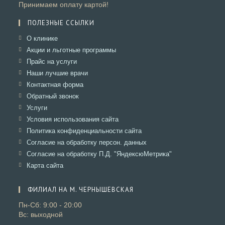
Принимаем оплату картой!
ПОЛЕЗНЫЕ ССЫЛКИ
Откроется
О клинике
в
Откроется
Акции и льготные программы
новой
в
Откроется
Прайс на услуги
вкладке
новой
в
Откроется
Наши лучшие врачи
вкладке
новой
в
Откроется
Контактная форма
вкладке
новой
в
Откроется
Обратный звонок
вкладке
новой
в
Откроется
Услуги
вкладке
новой
в
Откроется
Условия использования сайта
вкладке
новой
в
Откроется
Политика конфиденциальности сайта
вкладке
новой
в
Откроется
Согласие на обработку персон. данных
вкладке
новой
в
Откроется
Согласие на обработку П.Д. "ЯндексюМетрика"
вкладке
новой
в
Откроется
Карта сайта
вкладке
новой
в
вкладке
новой
ФИЛИАЛ НА М. ЧЕРНЫШЕВСКАЯ
вкладке
Пн-Сб: 9:00 - 20:00
Вс: выходной