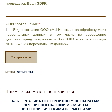
ч
процедура, Врач GDPR
и
л
и
п
GDPR соглашение
*
р
Я даю согласие ООО «МЦ Невский» на обработку моих
о
персональных данных, в том числе на совершение
ц
действий, предусмотренных п. 3 ст. 3 ФЗ от 27.07.2006 года
е
№ 152-ФЗ «О персональных данных»
д
у
р
Отправить
а
,
д
МЕТКИ
:
ФЕРМЕНТЫ
е
н
ь
и
ВАМ ТАКЖЕ МОЖЕТ ПОНРАВИТЬСЯ
ж
е
АЛЬТЕРНАТИВА НЕСТЕРОИДНЫМ ПРЕПАРАТАМ:
л
ЛЕЧЕНИЕ ВОСПАЛЕНИЙ И ФИБРОЗА
а
ПРОТЕОЛИТИЧЕСКИМИ ФЕРМЕНТАМИ
е