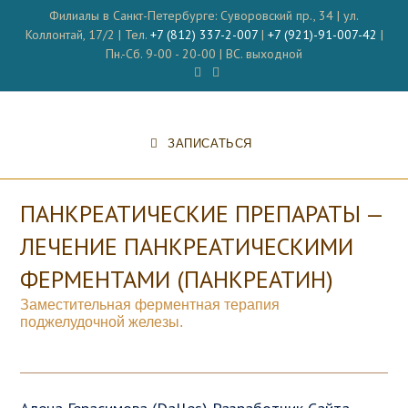
Перейти
Филиалы в Санкт-Петербурге: Суворовский пр., 34 | ул.
к
Коллонтай, 17/2 | Тел.
+7 (812) 337-2-007
|
+7 (921)-91-007-42
|
содержимому
Пн.-Сб. 9-00 - 20-00 | ВС. выходной
ЗАПИСАТЬСЯ
ПАНКРЕАТИЧЕСКИЕ ПРЕПАРАТЫ —
ЛЕЧЕНИЕ ПАНКРЕАТИЧЕСКИМИ
ФЕРМЕНТАМИ (ПАНКРЕАТИН)
Заместительная ферментная терапия
поджелудочной железы.