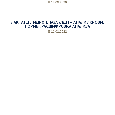
18.09.2020
м
о
е
в
ЛАКТАТДЕГИДРОГЕНАЗА (ЛДГ) – АНАЛИЗ КРОВИ,
р
НОРМЫ, РАСШИФРОВКА АНАЛИЗА
е
11.01.2022
м
я
п
р
и
е
м
а
*