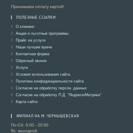
Принимаем оплату картой!
ПОЛЕЗНЫЕ ССЫЛКИ
Откроется
О клинике
в
Откроется
Акции и льготные программы
новой
в
Откроется
Прайс на услуги
вкладке
новой
в
Откроется
Наши лучшие врачи
вкладке
новой
в
Откроется
Контактная форма
вкладке
новой
в
Откроется
Обратный звонок
вкладке
новой
в
Откроется
Услуги
вкладке
новой
в
Откроется
Условия использования сайта
вкладке
новой
в
Откроется
Политика конфиденциальности сайта
вкладке
новой
в
Откроется
Согласие на обработку персон. данных
вкладке
новой
в
Откроется
Согласие на обработку П.Д. "ЯндексюМетрика"
вкладке
новой
в
Откроется
Карта сайта
вкладке
новой
в
вкладке
новой
ФИЛИАЛ НА М. ЧЕРНЫШЕВСКАЯ
вкладке
Пн-Сб: 9:00 - 20:00
Вс: выходной