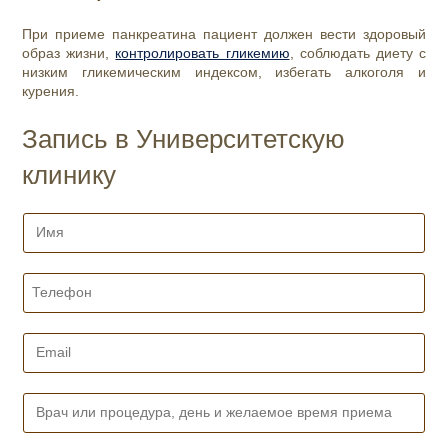
При приеме панкреатина пациент должен вести здоровый
образ жизни,
контролировать гликемию
, соблюдать диету с
низким гликемическим индексом, избегать алкоголя и
курения.
Запись в Университетскую
клинику
И
м
я
*
Т
е
л
е
E
ф
m
о
a
н
i
В
*
l
р
*
а