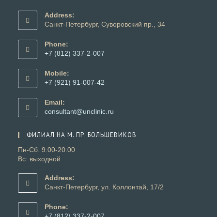
Address:
Санкт-Петербург, Суворовский пр., 34
Phone:
+7 (812) 337-2-007
Откроется
в
Mobile:
вашем
+7 (921) 91-007-42
приложении
Откроется
в
Email:
вашем
Откроется
consultant@unclinic.ru
приложении
в
вашем
ФИЛИАЛ НА М. ПР. БОЛЬШЕВИКОВ
приложении
Пн-Сб: 9:00-20:00
Вс: выходной
Address:
Санкт-Петербург, ул. Коллонтай, 17/2
Phone:
+7 (812) 337-2-007