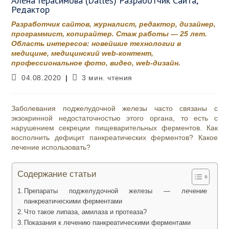
Алена Герасимова (Dalles) Разработчик Сайта,
Редактор
Разработчик сайтов, журналист, редактор, дизайнер,
программист, копирайтер. Стаж работы — 25 лет.
Область интересов: новейшие технологии в
медицине, медицинский web-контент,
профессиональное фото, видео, web-дизайн.
Запись
Время
04.08.2020
3 мин. чтения
опубликована:
чтения:
Заболевания поджелудочной железы часто связаны с
экзокринной недостаточностью этого органа, то есть с
нарушением секреции пищеварительных ферментов. Как
восполнить дефицит панкреатических ферментов? Какое
лечение использовать?
Содержание статьи
Препараты поджелудочной железы — лечение
панкреатическими ферментами
Что такое липаза, амилаза и протеаза?
Показания к лечению панкреатическими ферментами