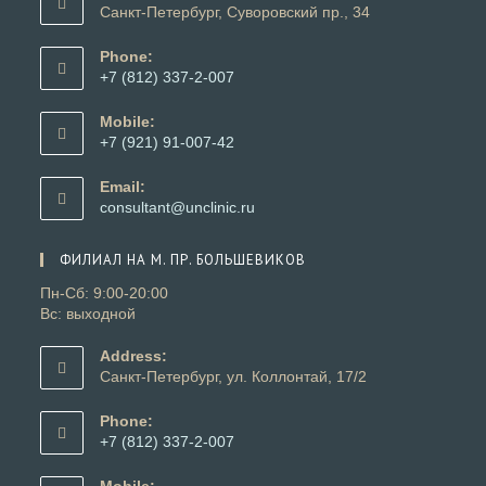
Санкт-Петербург, Суворовский пр., 34
Phone:
+7 (812) 337-2-007
Откроется
в
Mobile:
вашем
+7 (921) 91-007-42
приложении
Откроется
в
Email:
вашем
Откроется
consultant@unclinic.ru
приложении
в
вашем
ФИЛИАЛ НА М. ПР. БОЛЬШЕВИКОВ
приложении
Пн-Сб: 9:00-20:00
Вс: выходной
Address:
Санкт-Петербург, ул. Коллонтай, 17/2
Phone:
+7 (812) 337-2-007
Откроется
в
Mobile: