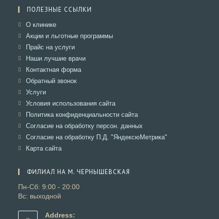
ПОЛЕЗНЫЕ ССЫЛКИ
Откроется
О клинике
в
Откроется
Акции и льготные программы
новой
в
Откроется
Прайс на услуги
вкладке
новой
в
Откроется
Наши лучшие врачи
вкладке
новой
в
Откроется
Контактная форма
вкладке
новой
в
Откроется
Обратный звонок
вкладке
новой
в
Откроется
Услуги
вкладке
новой
в
Откроется
Условия использования сайта
вкладке
новой
в
Откроется
Политика конфиденциальности сайта
вкладке
новой
в
Откроется
Согласие на обработку персон. данных
вкладке
новой
в
Откроется
Согласие на обработку П.Д. "ЯндексюМетрика"
вкладке
новой
в
Откроется
Карта сайта
вкладке
новой
в
вкладке
новой
ФИЛИАЛ НА М. ЧЕРНЫШЕВСКАЯ
вкладке
Пн-Сб: 9:00 - 20:00
Вс: выходной
Address: