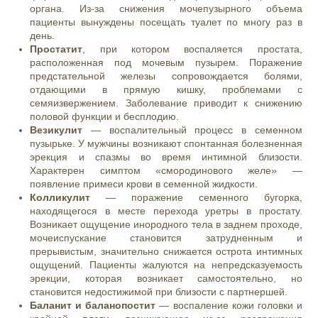
органа. Из-за снижения мочепузырного объема
пациенты вынуждены посещать туалет по многу раз в
день.
Простатит
, при котором воспаляется простата,
расположенная под мочевым пузырем. Поражение
предстательной железы сопровождается болями,
отдающими в прямую кишку, проблемами с
семяизвержением. Заболевание приводит к снижению
половой функции и бесплодию.
Везикулит
— воспалительный процесс в семенном
пузырьке. У мужчины возникают спонтанная болезненная
эрекция и спазмы во время интимной близости.
Характерен симптом «смородинового желе» —
появление примеси крови в семенной жидкости.
Колликулит
— поражение семенного бугорка,
находящегося в месте перехода уретры в простату.
Возникает ощущение инородного тела в заднем проходе,
мочеиспускание становится затрудненным и
прерывистым, значительно снижается острота интимных
ощущений. Пациенты жалуются на непредсказуемость
эрекции, которая возникает самостоятельно, но
становится недостижимой при близости с партнершей.
Баланит и баланопостит
— воспаление кожи головки и