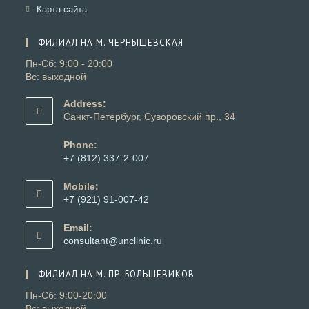
вкладке
новой
в
Откроется
Карта сайта
вкладке
новой
в
вкладке
новой
ФИЛИАЛ НА М. ЧЕРНЫШЕВСКАЯ
вкладке
Пн-Сб: 9:00 - 20:00
Вс: выходной
Address:
Санкт-Петербург, Суворовский пр., 34
Phone:
+7 (812) 337-2-007
Откроется
в
Mobile:
вашем
+7 (921) 91-007-42
приложении
Откроется
в
Email:
вашем
Откроется
consultant@unclinic.ru
приложении
в
вашем
ФИЛИАЛ НА М. ПР. БОЛЬШЕВИКОВ
приложении
Пн-Сб: 9:00-20:00
Вс: выходной