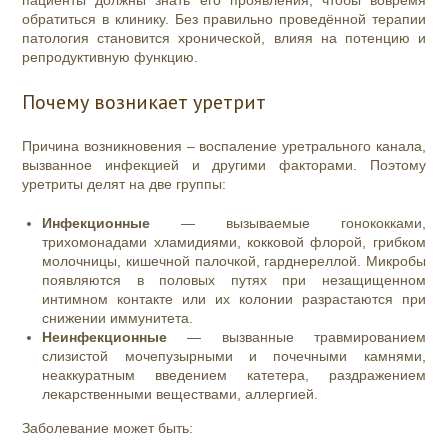
пациенты должны знать его проявления, чтобы вовремя
обратиться в клинику. Без правильно проведённой терапии
патология становится хронической, влияя на потенцию и
репродуктивную функцию.
Почему возникает уретрит
Причина возникновения – воспаление уретрального канала,
вызванное инфекцией и другими факторами. Поэтому
уретриты делят на две группы:
Инфекционные
— вызываемые гонококками,
трихомонадами хламидиями, кокковой флорой, грибком
молочницы, кишечной палочкой, гарднереллой. Микробы
появляются в половых путях при незащищенном
интимном контакте или их колонии разрастаются при
снижении иммунитета.
Неинфекционные
— вызванные травмированием
слизистой мочепузырными и почечными камнями,
неаккуратным введением катетера, раздражением
лекарственными веществами, аллергией.
Заболевание может быть: