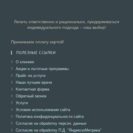
Лечить ответственно и рационально, придерживаться
индивидуального подхода – наш выбор!
Принимаем оплату картой!
ПОЛЕЗНЫЕ ССЫЛКИ
Откроется
О клинике
в
Откроется
Акции и льготные программы
новой
в
Откроется
Прайс на услуги
вкладке
новой
в
Откроется
Наши лучшие врачи
вкладке
новой
в
Откроется
Контактная форма
вкладке
новой
в
Откроется
Обратный звонок
вкладке
новой
в
Откроется
Услуги
вкладке
новой
в
Откроется
Условия использования сайта
вкладке
новой
в
Откроется
Политика конфиденциальности сайта
вкладке
новой
в
Откроется
Согласие на обработку персон. данных
вкладке
новой
в
Откроется
Согласие на обработку П.Д. "ЯндексюМетрика"