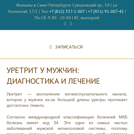
Перейти
Филиалы в Санкт-Петербурге: Суворовский пр., 34 | ул.
к
Коллонтай, 17/2 | Тел.
+7 (812) 337-2-007
|
+7 (921)-91-007-42
|
содержимому
Пн.-Сб. 9-00 - 20-00 | ВС. выходной
ЗАПИСАТЬСЯ
УРЕТРИТ У МУЖЧИН:
ДИАГНОСТИКА И ЛЕЧЕНИЕ
Уретрит — воспаление мочеиспускательного канала,
которое у мужчин из-за большой длины уретры протекает
достаточно тяжело.
Согласно международной классификации болезней МКБ
болезнь имеет код 34. Это одно из самых частых
заболеваний мужской мочеполовой системы, поэтому