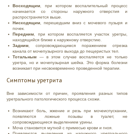
Восходящим
, при котором воспалительный процесс
начинается со стороны наружного отверстия и
распространяется выше.
Нисходящим
, перешедшим вниз с мочевого пузыря и
почек.
Передним
, при котором воспаляется участок уретры,
находящийся ближе к наружному отверстию.
Задним
, сопровождающимся поражением отрезка
канала от мочепузырного выхода до пещеристых тел.
Тотальным
— в этом случае воспаляется не только
уретра, но и мочепузырная шейка. Это форма болезни
возникает при несвоевременно проведенной терапии.
Симптомы уретрита
Вне зависимости от причин, проявления разных типов
уретрального патологического процесса схожи.
Возникают боль, жжение и резь при мочеиспускании,
появляются ложные позывы в туалет, не
сопровождающиеся выделением урины.
Моча становится мутной с примесью крови и гноя.
Появляются выделения из наружного уретрального