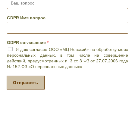
л
*
l
а
а
*
ш
е
в
GDPR Имя вопрос
м
о
о
п
е
р
в
о
р
GDPR соглашение
*
с
е
Я даю согласие ООО «МЦ Невский» на обработку моих
*
м
персональных данных, в том числе на совершение
я
действий, предусмотренных п. 3 ст. 3 ФЗ от 27.07.2006 года
п
№ 152-ФЗ «О персональных данных»
р
и
е
Отправить
м
а
*