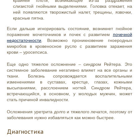
крайней плоти, возникающее из-за раздражения
слизистой гнойными выделениями. Головка отекает, на
ней появляются творожистый налет, трещины, язвочки,
красные пятна.
Если дальше игнорировать состояние, возникнет гнойное
поражение мочеточников и почек с развитием
почечной
недостаточности
. Возможно проникновение гноеродных
микробов в кровеносное русло с развитием заражения
крови – уросепсиса.
Еще одно тяжелое осложнение – синдром Рейтера. Это
системное заболевание негативно влияет на все органы и
ткани. Болезнь сопровождается воспалительными
изменениями в суставах, крестце, глазах, кожными
высыпаниями, расслоением ногтей. Синдром Рейтера,
встречающийся, в основном, у молодых мужчин, может
стать причиной инвалидности.
Осложнения уретрита долго и тяжелого лечатся, поэтому от
заболевания нужно избавляться как можно быстрее.
Диагностика