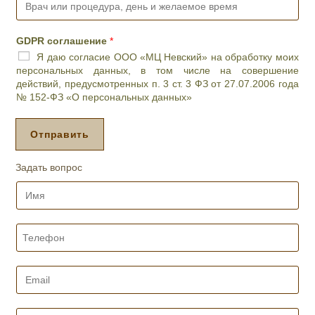
l
р
*
а
ч
GDPR соглашение
*
и
Я даю согласие ООО «МЦ Невский» на обработку моих
л
персональных данных, в том числе на совершение
и
действий, предусмотренных п. 3 ст. 3 ФЗ от 27.07.2006 года
п
№ 152-ФЗ «О персональных данных»
р
о
ц
Отправить
е
д
Задать вопрос
у
р
И
а
м
,
я
д
*
Т
е
е
н
л
ь
е
E
и
ф
m
ж
о
a
е
н
i
В