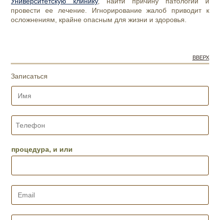
Университетскую клинику
, найти причину патологии и
провести ее лечение. Игнорирование жалоб приводит к
осложнениям, крайне опасным для жизни и здоровья.
ВВЕРХ
Записаться
И
м
я
*
Т
е
л
е
процедура, и или
ф
о
н
*
E
m
a
i
В