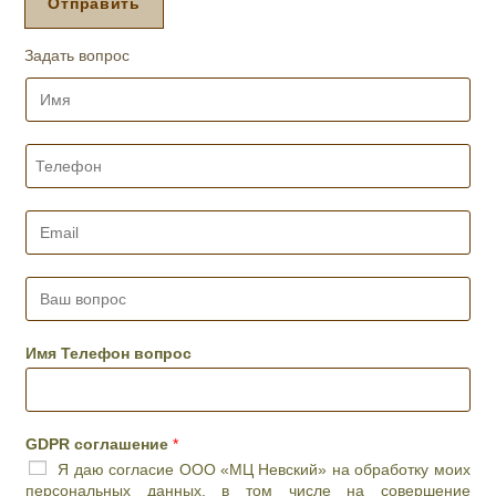
Отправить
е
д
Задать вопрос
у
р
И
а
м
,
я
д
*
Т
е
е
н
л
ь
е
E
и
ф
m
ж
о
a
е
н
i
В
л
*
l
а
а
*
ш
е
в
Имя Телефон вопрос
м
о
о
п
е
р
в
о
р
GDPR соглашение
*
с
е
Я даю согласие ООО «МЦ Невский» на обработку моих
*
м
персональных данных, в том числе на совершение