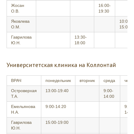
Жосан
16:00-
О.В.
19:30
Яковлева
10:00-
О.М.
15:00
Гаврилова
13:30-
Ю.Н.
18:00
Университетская клиника на Коллонтай
ВРАЧ
понедельник
вторник
среда
четв
Островерхая
13:00-19:40
9:00-
Т.А.
14:00
Емельянова
9:00-14:20
9:00
Н.А.
14:2
Гаврилова
15:00-19:00
Ю.Н.