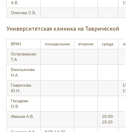
А.В.
19:3
Онегова С.Б.
Университетская клиника на Таврической
ВРАЧ
понедельник
вторник
среда
четв
Островерхая
Т.А.
Емельянова
Н.А.
Гаврилова
15:0
Ю.Н.
19:0
Гвоздева
О.В.
Иванов А.В.
16:00-
19:20