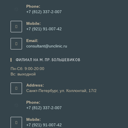
Phone:
+7 (812) 337-2-007
Откроется
в
Mobile:
вашем
+7 (921) 91-007-42
приложении
Откроется
в
Email:
вашем
Откроется
consultant@unclinic.ru
приложении
в
вашем
ФИЛИАЛ НА М. ПР. БОЛЬШЕВИКОВ
приложении
Пн-Сб: 9:00-20:00
Вс: выходной
Address:
Санкт-Петербург, ул. Коллонтай, 17/2
Phone:
+7 (812) 337-2-007
Откроется
в
Mobile:
вашем
+7 (921) 91-007-42