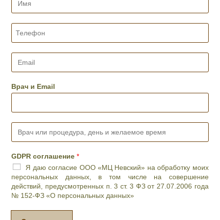
м
я
*
Т
е
л
е
E
ф
m
о
a
н
i
Врач и Email
*
l
*
В
р
а
ч
GDPR соглашение
*
и
Я даю согласие ООО «МЦ Невский» на обработку моих
л
персональных данных, в том числе на совершение
и
действий, предусмотренных п. 3 ст. 3 ФЗ от 27.07.2006 года
п
№ 152-ФЗ «О персональных данных»
р
о
ц