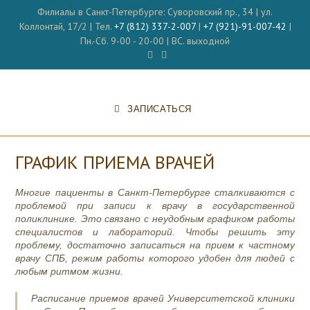
Перейти
Филиалы в Санкт-Петербурге: Суворовский пр., 34 | ул.
к
Коллонтай, 17/2 | Тел.
+7 (812) 337-2-007
|
+7 (921)-91-007-42
|
содержимому
Пн.-Сб. 9-00 - 20-00 | ВС. выходной
ЗАПИСАТЬСЯ
ГРАФИК ПРИЕМА ВРАЧЕЙ
Многие пациенты в Санкт-Петербурге сталкиваются с
проблемой при записи к врачу в государственной
поликлинике. Это связано с неудобным графиком работы
специалистов и лабораторий. Чтобы решить эту
проблему, достаточно записаться на прием к частному
врачу СПБ, режим работы которого удобен для людей с
любым ритмом жизни.
Расписание приемов врачей Университетской клиники