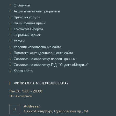
Откроется
О клинике
в
Откроется
Акции и льготные программы
новой
в
Откроется
Прайс на услуги
вкладке
новой
в
Откроется
Наши лучшие врачи
вкладке
новой
в
Откроется
Контактная форма
вкладке
новой
в
Откроется
Обратный звонок
вкладке
новой
в
Откроется
Услуги
вкладке
новой
в
Откроется
Условия использования сайта
вкладке
новой
в
Откроется
Политика конфиденциальности сайта
вкладке
новой
в
Откроется
Согласие на обработку персон. данных
вкладке
новой
в
Откроется
Согласие на обработку П.Д. "ЯндексюМетрика"
вкладке
новой
в
Откроется
Карта сайта
вкладке
новой
в
вкладке
новой
ФИЛИАЛ НА М. ЧЕРНЫШЕВСКАЯ
вкладке
Пн-Сб: 9:00 - 20:00
Вс: выходной
Address:
Санкт-Петербург, Суворовский пр., 34