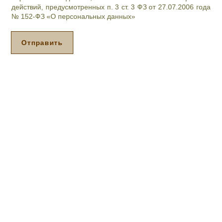
я
действий, предусмотренных п. 3 ст. 3 ФЗ от 27.07.2006 года
п
№ 152-ФЗ «О персональных данных»
р
и
е
Отправить
м
а
*